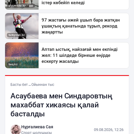
Басты бет
→
Ойыннан тыс
Асаубаева мен Синдаровтың
махаббат хикаясы қалай
басталды
Нұрғалиева Сая
09.08.2026, 12:26
Спорт шолушысы