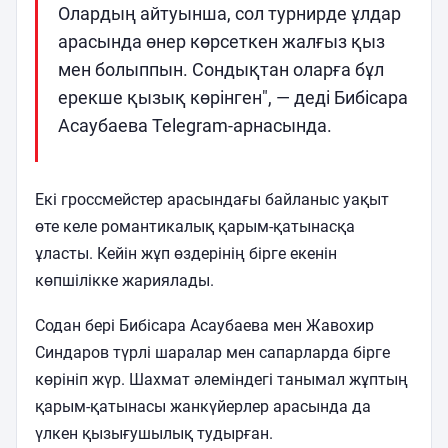
Олардың айтуынша, сол турнирде ұлдар
арасында өнер көрсеткен жалғыз қыз
мен болыппын. Сондықтан оларға бұл
ерекше қызық көрінген", — деді Бибісара
Асаубаева Telegram-арнасында.
Екі гроссмейстер арасындағы байланыс уақыт
өте келе романтикалық қарым-қатынасқа
ұласты. Кейін жұп өздерінің бірге екенін
көпшілікке жариялады.
Содан бері Бибісара Асаубаева мен Жавохир
Синдаров түрлі шаралар мен сапарларда бірге
көрініп жүр. Шахмат әлеміндегі танымал жұптың
қарым-қатынасы жанкүйерлер арасында да
үлкен қызығушылық тудырған.