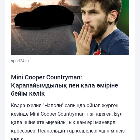
sport24.ru
Mini Cooper Countryman:
Қарапайымдылық пен қала өміріне
бейім көлік
Кварацхелия "Наполи" сапында ойнап жүрген
кезінде Mini Cooper Countryman тізгіндеген. Бұл
қала ішіне өте ыңғайлы, ықшам әрі маневрлі
кроссовер. Неапольдің тар көшелері үшін мінсіз
көлік.