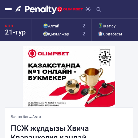
2
Алтай
Жетісу
ҚПЛ
21-тур
2
Қызылжар
Ордабасы
Басты бет
→
Авто
ПСЖ жұлдызы Хвича
Кварацхелия қандай