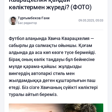
көліктермен жүреді? (ФОТО)
Тұрғымбеков Ғани
09.05.2025, 05:03
Бас редактор
Футбол алаңында Хвича Кварацхелия —
сабырлы да салмақты ойыншы. Қоғам
алдында да аса көп көзге түсе бермейді.
Бірақ оның көлік таңдауы бұл бейнесіне
мүлде қарама-қайшы: жұлдызды
вингердің автопаркі стиль мен
жылдамдыққа деген құштарлығын паш
етеді. Біз сізге Хвичаның сүйікті көліктері
туралы айтып береміз.