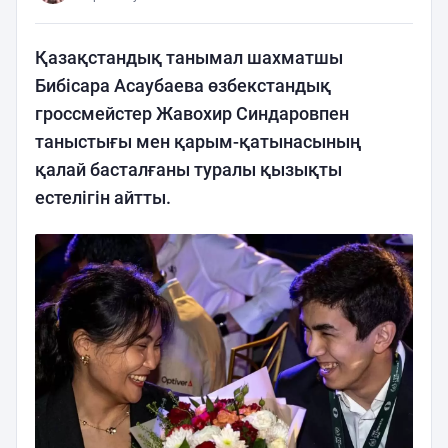
Қазақстандық танымал шахматшы
Бибісара Асаубаева өзбекстандық
гроссмейстер Жавохир Синдаровпен
таныстығы мен қарым-қатынасының
қалай басталғаны туралы қызықты
естелігін айтты.