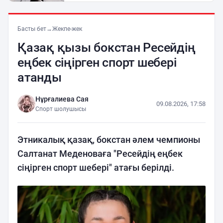
Басты бет
→
Жекпе-жек
Қазақ қызы бокстан Ресейдің
еңбек сіңірген спорт шебері
атанды
Нұрғалиева Сая
09.08.2026, 17:58
Спорт шолушысы
Этникалық қазақ, бокстан әлем чемпионы
Салтанат Меденоваға "Ресейдің еңбек
сіңірген спорт шебері" атағы берілді.