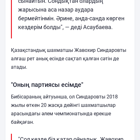
сынайтын. Сондықтан олардың
жарысына аса назар аудара
бермейтінмін. Әрине, анда-санда көрген
кездерім болды", — деді Асаубаева.
Қазақстандық шахматшы Жавохир Синдаровты
алғаш рет анық есінде сақтап қалған сәтін де
атады.
"Оның партиясы есімде"
Бибісараның айтуынша, ол Синдаровты 2018
жылы өткен 20 жасқа дейінгі шахматшылар
арасындағы әлем чемпионатында ерекше
байқаған.
"Сол кезде біз қатар ойнадық. Жавохир