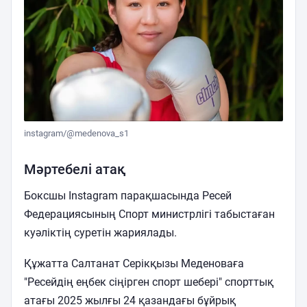
instagram/@medenova_s1
Мәртебелі атақ
Боксшы Instagram парақшасында Ресей
Федерациясының Спорт министрлігі табыстаған
куәліктің суретін жариялады.
Құжатта Салтанат Серікқызы Меденоваға
"Ресейдің еңбек сіңірген спорт шебері" спорттық
атағы 2025 жылғы 24 қазандағы бұйрық