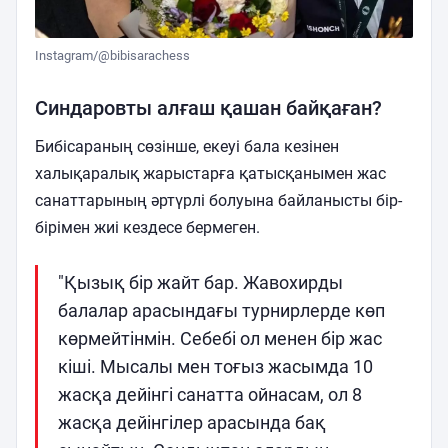
Instagram/@bibisarachess
Синдаровты алғаш қашан байқаған?
Бибісараның сөзінше, екеуі бала кезінен
халықаралық жарыстарға қатысқанымен жас
санаттарының әртүрлі болуына байланысты бір-
бірімен жиі кездесе бермеген.
"Қызық бір жайт бар. Жавохирды
балалар арасындағы турнирлерде көп
көрмейтінмін. Себебі ол менен бір жас
кіші. Мысалы мен тоғыз жасымда 10
жасқа дейінгі санатта ойнасам, ол 8
жасқа дейінгілер арасында бақ