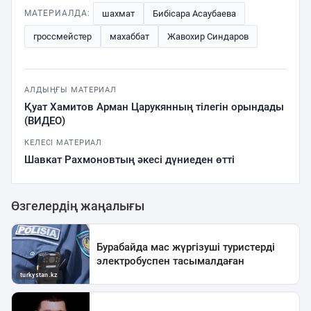
шахмат
Бибісара Асаубаева
МАТЕРИАЛДА:
гроссмейстер
махаббат
Жавохир Синдаров
АЛДЫҢҒЫ МАТЕРИАЛ
Қуат Хамитов Арман Царукянның тілегін орындады
(ВИДЕО)
КЕЛЕСІ МАТЕРИАЛ
Шавкат Рахмоновтың әкесі дүниеден өтті