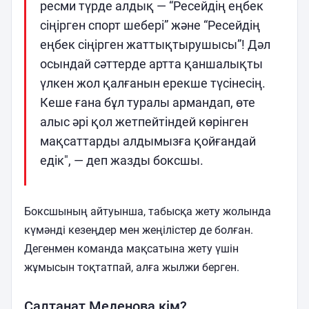
ресми түрде алдық — “Ресейдің еңбек
сіңірген спорт шебері” және “Ресейдің
еңбек сіңірген жаттықтырушысы”! Дәл
осындай сәттерде артта қаншалықты
үлкен жол қалғанын ерекше түсінесің.
Кеше ғана бұл туралы армандап, өте
алыс әрі қол жетпейтіндей көрінген
мақсаттарды алдымызға қойғандай
едік", — деп жазды боксшы.
Боксшының айтуынша, табысқа жету жолында
күмәнді кезеңдер мен жеңілістер де болған.
Дегенмен команда мақсатына жету үшін
жұмысын тоқтатпай, алға жылжи берген.
Салтанат Меденова кім?