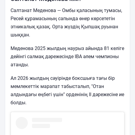
Салтанат Меденова — Омбы қаласының тумасы,
Ресей құрамасының сапында өнер көрсететін
этникалық қазақ. Орта жүздің Қыпшақ руынан
шыққан.
Меденова 2025 жылдың наурыз айында 81 келіге
дейінгі салмақ дәрежесінде IBA әлем чемпионы
атанды.
Ал 2026 жылдың сәуірінде боксшыға тағы бір
мемлекеттік марапат табысталып, "Отан
алдындағы еңбегі үшін" орденінің II дәрежесіне ие
болды.