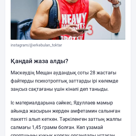
instagram/@erkebulan_toktar
Қандай жаза алды?
Мәскеудің Мещан аудандық соты 28 жастағы
файтерды психотроптық заттарды ірі көлемде
заңсыз сақтағаны үшін кінәлі деп таныды.
Іс материалдарына сәйкес, Ядуллаев мамыр
айында жасырын жерден амфетамин салынған
пакетті алып кеткен. Тәркіленген заттың жалпы
салмағы 1,45 грамм болған. Көп ұзамай
спортшыны құқық қорғау органдары ұстаған.