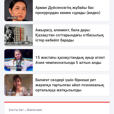
Басты бет
→
Жекпе-жек