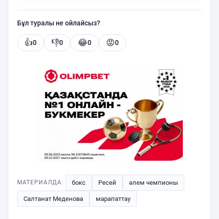
Бұл туралы не ойлайсыз?
👍
👎
😂
😡
0
0
0
0
бокс
Ресей
әлем чемпионы
МАТЕРИАЛДА:
Салтанат Меденова
марапаттау