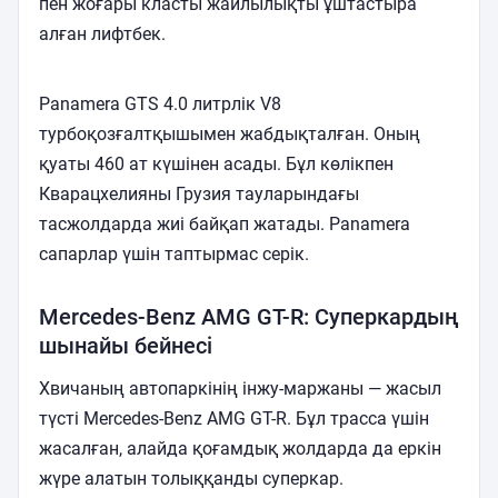
пен жоғары класты жайлылықты ұштастыра
алған лифтбек.
Panamera GTS 4.0 литрлік V8
турбоқозғалтқышымен жабдықталған. Оның
қуаты 460 ат күшінен асады. Бұл көлікпен
Кварацхелияны Грузия тауларындағы
тасжолдарда жиі байқап жатады. Panamera
сапарлар үшін таптырмас серік.
Mercedes-Benz AMG GT-R: Суперкардың
шынайы бейнесі
Хвичаның автопаркінің інжу-маржаны — жасыл
түсті Mercedes-Benz AMG GT-R. Бұл трасса үшін
жасалған, алайда қоғамдық жолдарда да еркін
жүре алатын толыққанды суперкар.