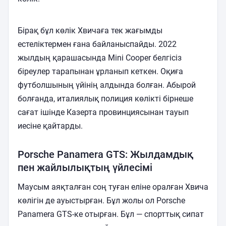
Бірақ бұл көлік Хвичаға тек жағымды
естеліктермен ғана байланыспайды. 2022
жылдың қарашасында Mini Cooper белгісіз
біреулер тарапынан ұрланып кеткен. Оқиға
футболшының үйінің алдында болған. Абырой
болғанда, италиялық полиция көлікті бірнеше
сағат ішінде Казерта провинциясынан тауып
иесіне қайтарды.
Porsche Panamera GTS: Жылдамдық
пен жайлылықтың үйлесімі
Маусым аяқталған соң туған еліне оралған Хвича
көлігін де ауыстырған. Бұл жолы ол Porsche
Panamera GTS-ке отырған. Бұл — спорттық сипат