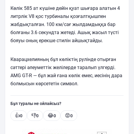
Көлік 585 ат күшіне дейін қуат шығара алатын 4
литрлік V8 қос турбиналы қозғалтқышпен
жабдықталған. 100 км/сағ жылдамдыққа бар
болғаны 3.6 секундта жетеді. Ашық жасыл түсті
бояуы оның ерекше стилін айшықтайды.
Кварацхелияның бұл көліктің рулінде отырған
сәттері әлеуметтік желілерде таралып үлгерді.
AMG GT-R — бұл жай ғана көлік емес, иесінің дара
болмысын көрсететін символ.
Бұл туралы не ойлайсыз?
👍
👎
😂
😡
0
0
0
0