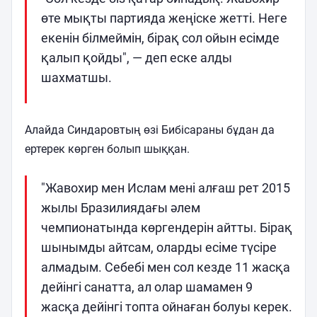
өте мықты партияда жеңіске жетті. Неге
екенін білмеймін, бірақ сол ойын есімде
қалып қойды", — деп еске алды
шахматшы.
Алайда Синдаровтың өзі Бибісараны бұдан да
ертерек көрген болып шыққан.
"Жавохир мен Ислам мені алғаш рет 2015
жылы Бразилиядағы әлем
чемпионатында көргендерін айтты. Бірақ
шынымды айтсам, оларды есіме түсіре
алмадым. Себебі мен сол кезде 11 жасқа
дейінгі санатта, ал олар шамамен 9
жасқа дейінгі топта ойнаған болуы керек.