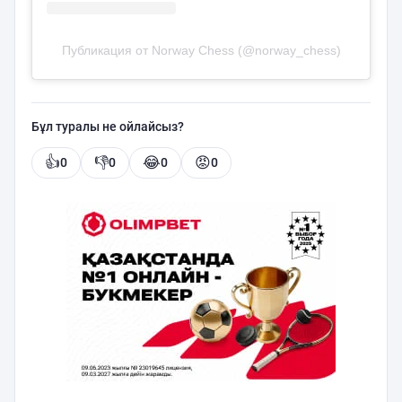
Публикация от Norway Chess (@norway_chess)
Бұл туралы не ойлайсыз?
👍
👎
😂
😡
0
0
0
0