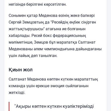
негізінде берілгені көрсетілген.
Сонымен қатар Меденова өзінің жеке бапкері
Сергей Земцовтың да "Ресейдің еңбек сіңірген
жаттықтырушысы" атағына ие болғанын
хабарлады. Ресей бокс федерациясының
мәліметінше, Земцов бұл марапатқа Салтанат
Меденованы әлем чемпиондығына дайындағаны
үшін лайық деп танылған.
Қиын жол
Салтанат Меденова көптен күткен марапаттың
команда үшін ерекше эмоция сыйлағанын
жеткізді.
"Ақыры көптен күткен куәліктерімізді