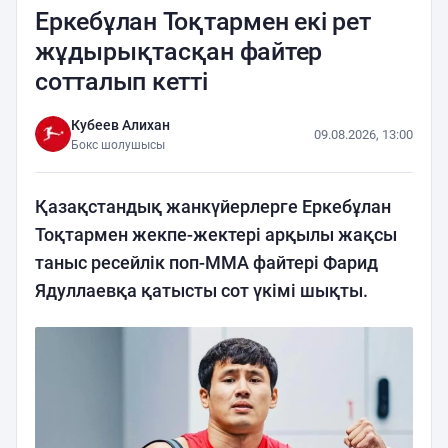
Еркебұлан Тоқтармен екі рет
жұдырықтасқан файтер
сотталып кетті
Кубеев Алихан
09.08.2026, 13:00
Бокс шолушысы
Қазақстандық жанкүйерлерге Еркебұлан
Тоқтармен жекпе-жектері арқылы жақсы
таныс ресейлік поп-ММА файтері Фарид
Ядуллаевқа қатысты сот үкімі шықты.