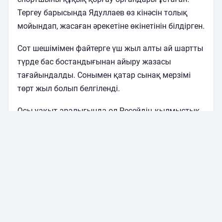
Тергеу барысында Ядуллаев өз кінәсін толық
мойындап, жасаған әрекетіне өкінетінін білдірген.
Сот шешімімен файтерге үш жыл алты ай шартты
түрде бас бостандығынан айыру жазасы
тағайындалды. Сонымен қатар сынақ мерзімі
төрт жыл болып белгіленді.
Осы уақыт аралығында ол Ресейдің қылмыстық-
атқару жүйесі органдарының бақылауында
болады.
Тоқтар мен Ядуллаев екі рет кездескен
Фарид Ядуллаев қазақстандық ММА файтері
Еркебұлан Тоқтармен Nomad Fighting лигасында
екі рет жекпе-жек өткізген.