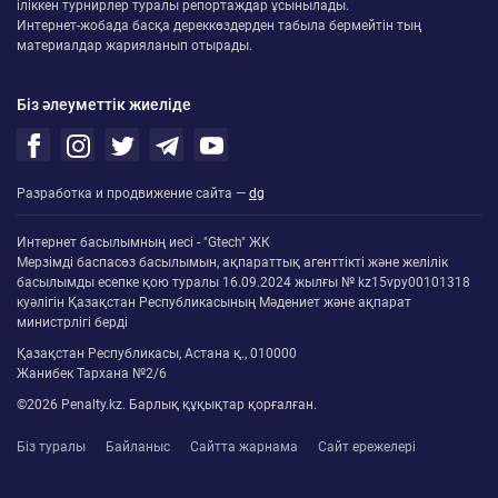
іліккен турнирлер туралы репортаждар ұсынылады.
Интернет-жобада басқа дереккөздерден табыла бермейтін тың
материалдар жарияланып отырады.
Біз әлеуметтік жиеліде
Разработка и продвижение сайта —
dg
Интернет басылымның иесі - "Gtech" ЖК
Мерзімді баспасөз басылымын, ақпараттық агенттікті және желілік
басылымды есепке қою туралы 16.09.2024 жылғы № kz15vpy00101318
куәлігін Қазақстан Республикасының Мәдениет және ақпарат
министрлігі берді
Қазақстан Республикасы, Астана қ., 010000
Жанибек Тархана №2/6
©2026 Penalty.kz. Барлық құқықтар қорғалған.
Біз туралы
Байланыс
Сайтта жарнама
Сайт ережелері