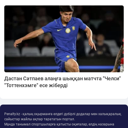
Дастан Сәтпаев алаңға шыққан матчта "Челси"
"Тоттенхэмге" есе жіберді
Penalty.kz - қалың оқырманға елдегі дүбірлі додалар мен халықаралық
сайыстар жайлы ақпар тарататын портал.
Мұнда танымал спортшыларға қатысты оқиғалар, елдің назарына