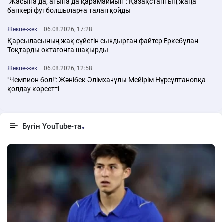
"Жасына да, атына да қарамаймын": Қазақстанның жаңа
бапкері футболшыларға талап қойды
Жекпе-жек
06.08.2026, 17:28
Қарсыласының жақ сүйегін сындырған файтер Еркебұлан
Тоқтарды октагонға шақырды
Жекпе-жек
06.08.2026, 12:58
"Чемпион бол!": Жәнібек Әлімханұлы Мейірім Нұрсұлтановқа
қолдау көрсетті
Бүгін YouTube-та