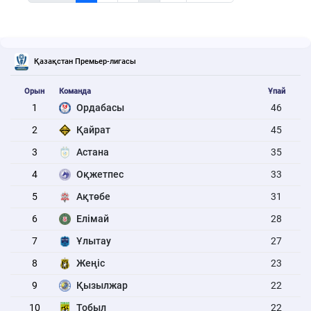
Қазақстан Премьер-лигасы
Орын
Команда
Ұпай
1
Ордабасы
46
2
Қайрат
45
3
Астана
35
4
Оқжетпес
33
5
Ақтөбе
31
6
Елімай
28
7
Ұлытау
27
8
Жеңіс
23
9
Қызылжар
22
10
Тобыл
22