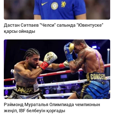
Дастан Сәтпаев "Челси" сапында "Ювентуске"
қарсы ойнады
Рэймонд Мураталья Олимпиада чемпионын
жеңіп, IBF белбеуін қорғады