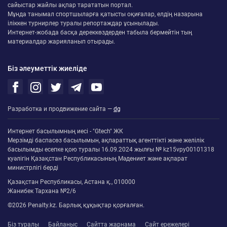
сайыстар жайлы ақпар тарататын портал.
Мұнда танымал спортшыларға қатысты оқиғалар, елдің назарына
іліккен турнирлер туралы репортаждар ұсынылады.
Интернет-жобада басқа дереккөздерден табыла бермейтін тың
материалдар жарияланып отырады.
Біз әлеуметтік жиеліде
Разработка и продвижение сайта —
dg
Интернет басылымның иесі - "Gtech" ЖК
Мерзімді баспасөз басылымын, ақпараттық агенттікті және желілік
басылымды есепке қою туралы 16.09.2024 жылғы № kz15vpy00101318
куәлігін Қазақстан Республикасының Мәдениет және ақпарат
министрлігі берді
Қазақстан Республикасы, Астана қ., 010000
Жанибек Тархана №2/6
©2026 Penalty.kz. Барлық құқықтар қорғалған.
Біз туралы
Байланыс
Сайтта жарнама
Сайт ережелері