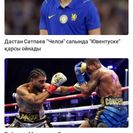
Дастан Сәтпаев "Челси" сапында "Ювентуске"
қарсы ойнады