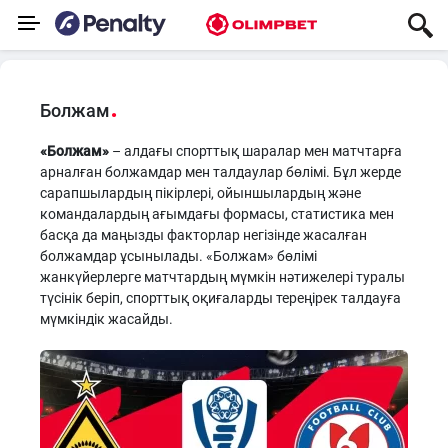
Болжам
«Болжам»
– алдағы спорттық шаралар мен матчтарға
арналған болжамдар мен талдаулар бөлімі. Бұл жерде
сарапшылардың пікірлері, ойыншылардың және
командалардың ағымдағы формасы, статистика мен
басқа да маңызды факторлар негізінде жасалған
болжамдар ұсынылады. «Болжам» бөлімі
жанкүйерлерге матчтардың мүмкін нәтижелері туралы
түсінік беріп, спорттық оқиғаларды тереңірек талдауға
мүмкіндік жасайды.