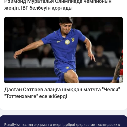
Рэймонд Мураталья Олимпиада чемпионын
жеңіп, IBF белбеуін қорғады
Дастан Сәтпаев алаңға шыққан матчта "Челси"
"Тоттенхэмге" есе жіберді
Penalty.kz - қалың оқырманға елдегі дүбірлі додалар мен халықаралық