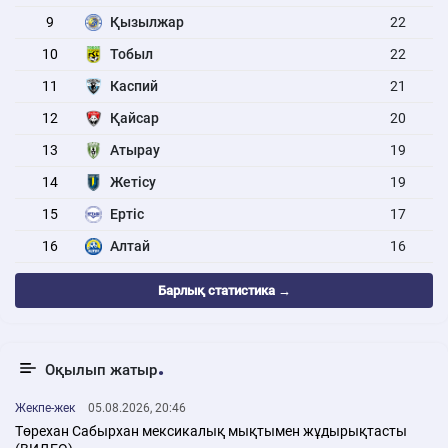
9
Қызылжар
22
10
Тобыл
22
11
Каспий
21
12
Қайсар
20
13
Атырау
19
14
Жетісу
19
15
Ертіс
17
16
Алтай
16
Барлық статистика →
Оқылып жатыр
Жекпе-жек
05.08.2026, 20:46
Төрехан Сабырхан мексикалық мықтымен жұдырықтасты