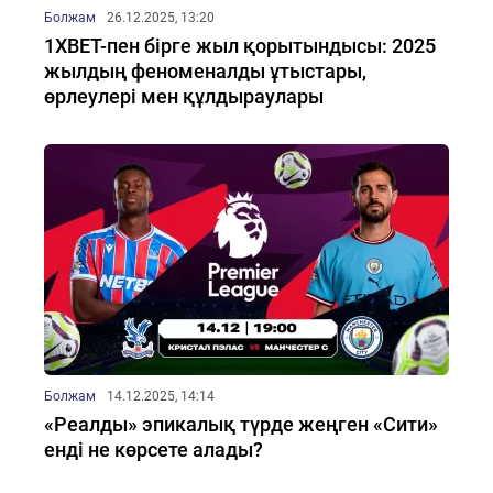
Болжам
26.12.2025, 13:20
1XBET-пен бірге жыл қорытындысы: 2025
жылдың феноменалды ұтыстары,
өрлеулері мен құлдыраулары
Болжам
14.12.2025, 14:14
«Реалды» эпикалық түрде жеңген «Сити»
енді не көрсете алады?