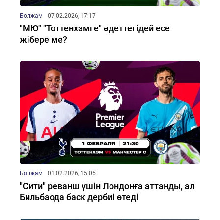
Болжам
07.02.2026, 17:17
"МЮ" "Тоттенхэмге" әдеттегідей есе
жібере ме?
Болжам
01.02.2026, 15:05
"Сити" реванш үшін Лондонға аттанды, ал
Бильбаода баск дербиі өтеді