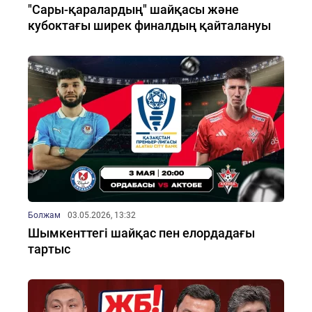
"Сары-қаралардың" шайқасы және
кубоктағы ширек финалдың қайталануы
Болжам
03.05.2026, 13:32
Шымкенттегі шайқас пен елордадағы
тартыс