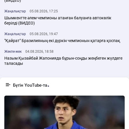
(ВИДЕО)
Жаңалықтар
05.08.2026, 17:25
Шымкентте әлем чемпионы атанған балуанға автокөлік
берілді (ВИДЕО)
Жаңалықтар
05.08.2026, 19:47
"Қайрат" Бразилияның екі дүркін чемпионын қатарға қоспақ
Жекпе-жек
04.08.2026, 18:58
Назым Қызайбай Жапонияда бұрын-соңды жеңбеген жүлдеге
таласады
Бүгін YouTube-та