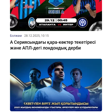
Болжам
28.12.2025, 10:15
А Сериясындағы қара-көктер текетіресі
және АПЛ-дегі лондондық дерби