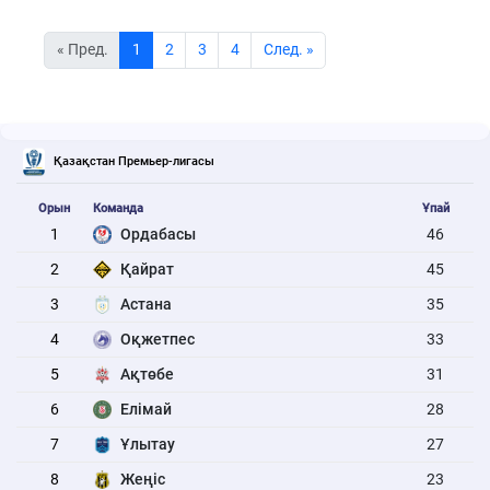
« Пред.
1
2
3
4
Cлед. »
Қазақстан Премьер-лигасы
Орын
Команда
Ұпай
1
Ордабасы
46
2
Қайрат
45
3
Астана
35
4
Оқжетпес
33
5
Ақтөбе
31
6
Елімай
28
7
Ұлытау
27
8
Жеңіс
23