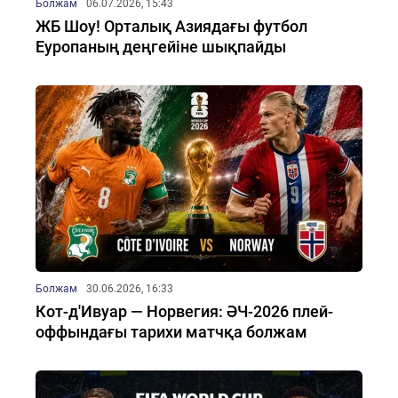
Болжам
06.07.2026, 15:43
ЖБ Шоу! Орталық Азиядағы футбол
Еуропаның деңгейіне шықпайды
Болжам
30.06.2026, 16:33
Кот-д'Ивуар — Норвегия: ӘЧ-2026 плей-
оффындағы тарихи матчқа болжам