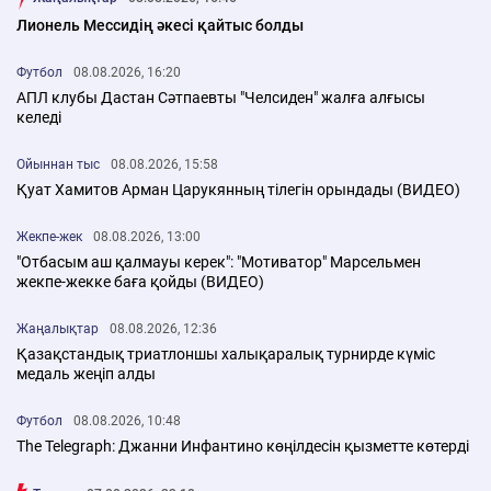
Лионель Мессидің әкесі қайтыс болды
Футбол
08.08.2026, 16:20
АПЛ клубы Дастан Сәтпаевты "Челсиден" жалға алғысы
келеді
Ойыннан тыс
08.08.2026, 15:58
Қуат Хамитов Арман Царукянның тілегін орындады (ВИДЕО)
Жекпе-жек
08.08.2026, 13:00
"Отбасым аш қалмауы керек": "Мотиватор" Марсельмен
жекпе-жекке баға қойды (ВИДЕО)
Жаңалықтар
08.08.2026, 12:36
Қазақстандық триатлоншы халықаралық турнирде күміс
медаль жеңіп алды
Футбол
08.08.2026, 10:48
The Telegraph: Джанни Инфантино көңілдесін қызметте көтерді