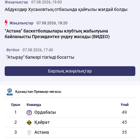
Жаңалықтар
07.08.2026, 19:00
Абдукодир Хусановтың отбасында қайғылы жағдай болды
Жаңалықтар
07.08.2026, 18:20
"Астана" баскетболшылары клубтың жабылуына
байланысты Президентке үндеу жасады (ВИДЕО)
Футбол
07.08.2026, 17:40
"Атырау" бапкері тізгінді босатты
Барлық жаңалықтар
Қазақстан Премьер-лигасы
Орын
Команда
Ұпай
1
Ордабасы
49
2
Қайрат
45
3
Астана
35