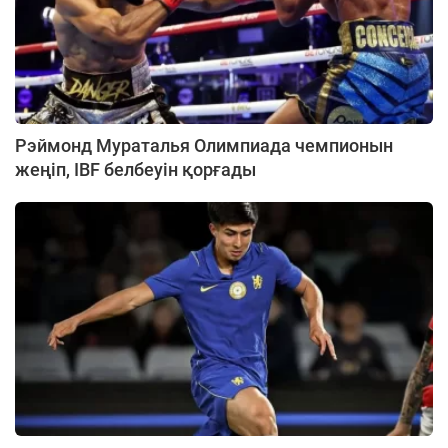
Рэймонд Мураталья Олимпиада чемпионын
жеңіп, IBF белбеуін қорғады