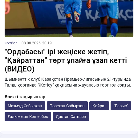
Футбол
08.08.2026, 20:19
"Ордабасы" ірі жеңіске жетіп,
"Қайраттан" төрт ұпайға ұзап кетті
(ВИДЕО)
Шымкенттік клуб Қазақстан Премьер-лигасының 21-турында
Талдықорғанда "Жетісу" қақпасына жауапсыз төрт гол соқты.
Өзекті тақырыптар
Махмұд Сабырхан
Төрехан Сабырхан
Қайрат
"Барыс"
Ғалымжан Кенжебек
Дастан Сәтпаев