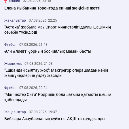
Теннис
07.08.2026, 23:18
Елена Рыбакина Торонтода екінші жеңісіне жетті
Жаңалықтар
07.08.2026, 22:25
"Астана" жабыла ма? Спорт министрлігі даулы шешімнің
себебін түсіндірді
Футбол
07.08.2026, 21:48
Әли Әлиевтің орнын босниялық маман басты
Жекпе-жек
07.08.2026, 21:03
"Ешқандай сылтау жоқ": Макгрегор операциядан кейін
жанкүйерлеріне үндеу жасады
Футбол
07.08.2026, 20:24
"Манчестер Сити" Родридің болашағына қатысты шешім
қабылдады
Жаңалықтар
07.08.2026, 19:37
Бибісара Асаубаеваның сүйіктісі АҚШ-та жүлде алды