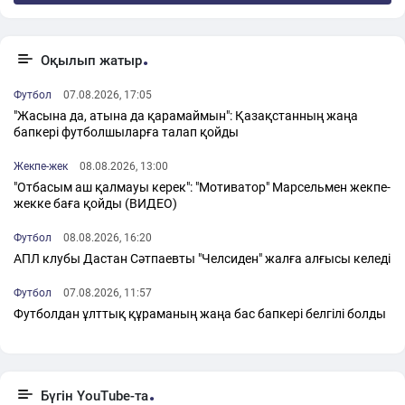
Оқылып жатыр
Футбол
07.08.2026, 17:05
"Жасына да, атына да қарамаймын": Қазақстанның жаңа
бапкері футболшыларға талап қойды
Жекпе-жек
08.08.2026, 13:00
"Отбасым аш қалмауы керек": "Мотиватор" Марсельмен жекпе-
жекке баға қойды (ВИДЕО)
Футбол
08.08.2026, 16:20
АПЛ клубы Дастан Сәтпаевты "Челсиден" жалға алғысы келеді
Футбол
07.08.2026, 11:57
Футболдан ұлттық құраманың жаңа бас бапкері белгілі болды
Бүгін YouTube-та