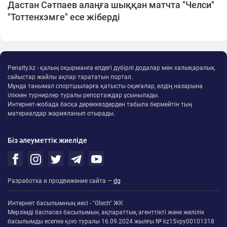
Дастан Сәтпаев алаңға шыққан матчта "Челси"
"Тоттенхэмге" есе жіберді
Penalty.kz - қалың оқырманға елдегі дүбірлі додалар мен халықаралық
сайыстар жайлы ақпар тарататын портал.
Мұнда танымал спортшыларға қатысты оқиғалар, елдің назарына
іліккен турнирлер туралы репортаждар ұсынылады.
Интернет-жобада басқа дереккөздерден табыла бермейтін тың
материалдар жарияланып отырады.
Біз әлеуметтік жиеліде
Разработка и продвижение сайта —
dg
Интернет басылымның иесі - "Gtech" ЖК
Мерзімді баспасөз басылымын, ақпараттық агенттікті және желілік
басылымды есепке қою туралы 16.09.2024 жылғы № kz15vpy00101318