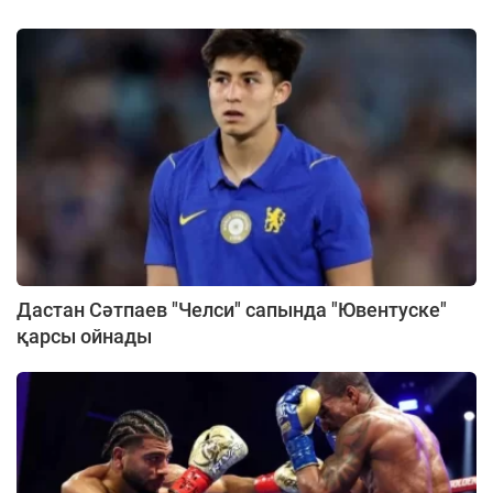
Дастан Сәтпаев "Челси" сапында "Ювентуске"
қарсы ойнады