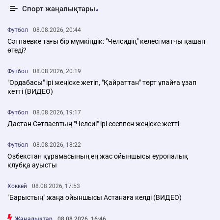
Спорт жаңалықтары
Футбол
08.08.2026, 20:44
Сәтпаевке тағы бір мүмкіндік: "Челсидің" келесі матчы қашан
өтеді?
Футбол
08.08.2026, 20:19
"Ордабасы" ірі жеңіске жетіп, "Қайраттан" төрт ұпайға ұзап
кетті (ВИДЕО)
Футбол
08.08.2026, 19:17
Дастан Сәтпаевтың "Челсиі" ірі есеппен жеңіске жетті
Футбол
08.08.2026, 18:22
Өзбекстан құрамасының ең жас ойыншысы еуропалық
клубқа ауысты
Хоккей
08.08.2026, 17:53
"Барыстың" жаңа ойыншысы Астанаға келді (ВИДЕО)
Жаңалықтар
08.08.2026, 16:46