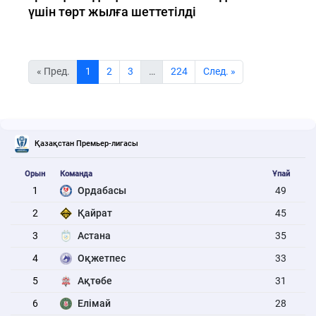
үшін төрт жылға шеттетілді
« Пред.
1
2
3
…
224
Cлед. »
Қазақстан Премьер-лигасы
Орын
Команда
Ұпай
1
Ордабасы
49
2
Қайрат
45
3
Астана
35
4
Оқжетпес
33
5
Ақтөбе
31
6
Елімай
28