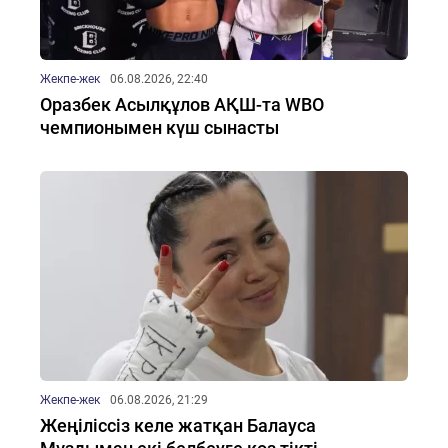
Жекпе-жек
06.08.2026, 22:40
Оразбек Асылқұлов АҚШ-та WBO
чемпионымен күш сынасты
Жекпе-жек
06.08.2026, 21:29
Жеңіліссіз келе жатқан Балауса