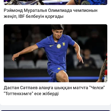
Рэймонд Мураталья Олимпиада чемпионын
жеңіп, IBF белбеуін қорғады
Дастан Сәтпаев алаңға шыққан матчта "Челси"
"Тоттенхэмге" есе жіберді