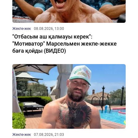
Жекпе-жек
08.08.2026, 13:00
"Отбасым аш қалмауы керек":
"Мотиватор" Марсельмен жекпе-жекке
баға қойды (ВИДЕО)
Жекпе-жек
07.08.2026, 21:03