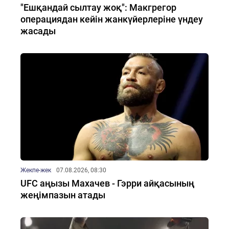
"Ешқандай сылтау жоқ": Макгрегор
операциядан кейін жанкүйерлеріне үндеу
жасады
Жекпе-жек
07.08.2026, 08:30
UFC аңызы Махачев - Гэрри айқасының
жеңімпазын атады