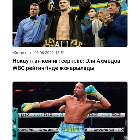
Жекпе-жек
06.08.2026, 15:51
Нокауттан кейінгі серпіліс: Әли Ахмедов
WBC рейтингінде жоғарылады