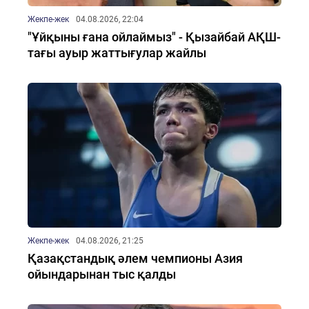
Жекпе-жек
04.08.2026, 22:04
"Ұйқыны ғана ойлаймыз" - Қызайбай АҚШ-
тағы ауыр жаттығулар жайлы
Жекпе-жек
04.08.2026, 21:25
Қазақстандық әлем чемпионы Азия
ойындарынан тыс қалды