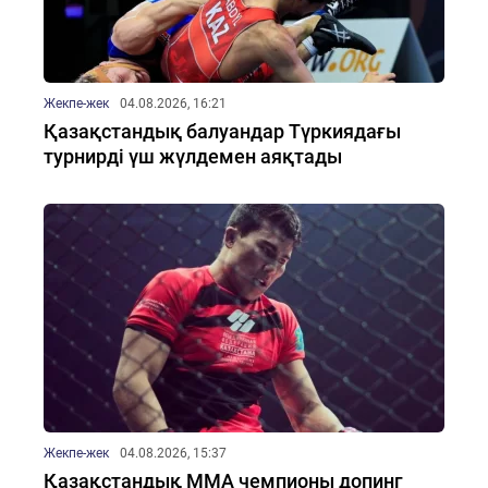
Жекпе-жек
04.08.2026, 16:21
Қазақстандық балуандар Түркиядағы
турнирді үш жүлдемен аяқтады
Жекпе-жек
04.08.2026, 15:37
Қазақстандық ММА чемпионы допинг