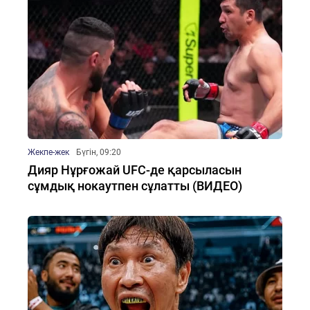
Жекпе-жек
Бүгін, 09:20
Дияр Нұрғожай UFC-де қарсыласын
сұмдық нокаутпен сұлатты (ВИДЕО)