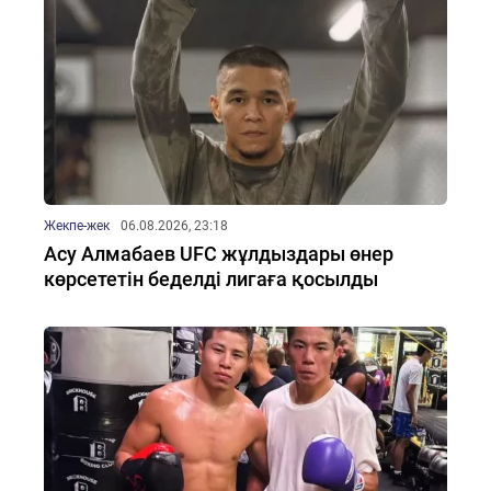
Жекпе-жек
06.08.2026, 23:18
Асу Алмабаев UFC жұлдыздары өнер
көрсететін беделді лигаға қосылды