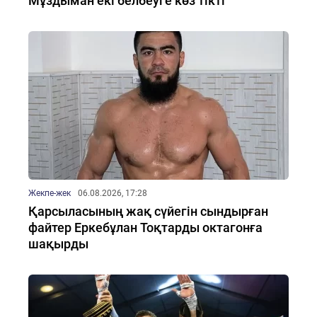
Мұздыман екі белбеуге көз тікті
Жекпе-жек
06.08.2026, 17:28
Қарсыласының жақ сүйегін сындырған
файтер Еркебұлан Тоқтарды октагонға
шақырды