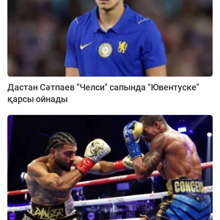
Дастан Сәтпаев "Челси" сапында "Ювентуске"
қарсы ойнады