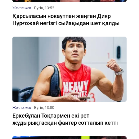
Жекпе-жек
Бүгін, 13:52
Қарсыласын нокаутпен жеңген Дияр
Нұрғожай негізгі сыйақыдан шет қалды
Жекпе-жек
Бүгін, 13:00
Еркебұлан Тоқтармен екі рет
жұдырықтасқан файтер сотталып кетті