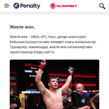
Жекпе-жек
Жекпе-жек – MMA, UFC, бокс, дзюдо және күрес
бойынша Қазақстан мен әлемдегі соңғы жаңалықтар.
Турнирлер, чемпиондар, жекпе-жек нәтижелері мен
сараптамалар біздің сайтта