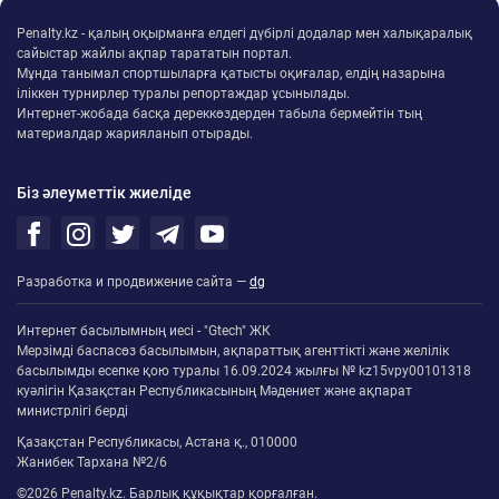
Penalty.kz - қалың оқырманға елдегі дүбірлі додалар мен халықаралық
сайыстар жайлы ақпар тарататын портал.
Мұнда танымал спортшыларға қатысты оқиғалар, елдің назарына
іліккен турнирлер туралы репортаждар ұсынылады.
Интернет-жобада басқа дереккөздерден табыла бермейтін тың
материалдар жарияланып отырады.
Біз әлеуметтік жиеліде
Разработка и продвижение сайта —
dg
Интернет басылымның иесі - "Gtech" ЖК
Мерзімді баспасөз басылымын, ақпараттық агенттікті және желілік
басылымды есепке қою туралы 16.09.2024 жылғы № kz15vpy00101318
куәлігін Қазақстан Республикасының Мәдениет және ақпарат
министрлігі берді
Қазақстан Республикасы, Астана қ., 010000
Жанибек Тархана №2/6
©2026 Penalty.kz. Барлық құқықтар қорғалған.