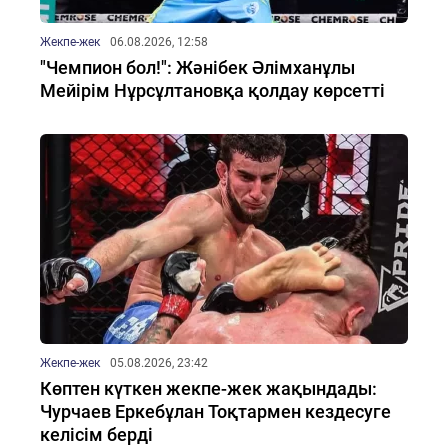
Жекпе-жек
06.08.2026, 12:58
"Чемпион бол!": Жәнібек Әлімханұлы
Мейірім Нұрсұлтановқа қолдау көрсетті
Жекпе-жек
05.08.2026, 23:42
Көптен күткен жекпе-жек жақындады:
Чурчаев Еркебұлан Тоқтармен кездесуге
келісім берді