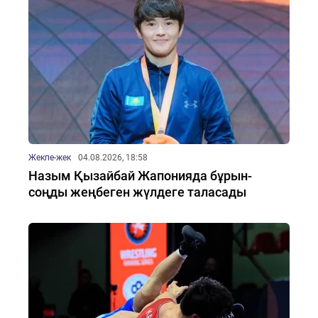
Жекпе-жек
04.08.2026, 18:58
Назым Қызайбай Жапонияда бұрын-
соңды жеңбеген жүлдеге таласады