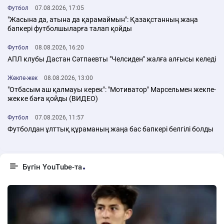
Футбол
07.08.2026, 17:05
"Жасына да, атына да қарамаймын": Қазақстанның жаңа
бапкері футболшыларға талап қойды
Футбол
08.08.2026, 16:20
АПЛ клубы Дастан Сәтпаевты "Челсиден" жалға алғысы келеді
Жекпе-жек
08.08.2026, 13:00
"Отбасым аш қалмауы керек": "Мотиватор" Марсельмен жекпе-
жекке баға қойды (ВИДЕО)
Футбол
07.08.2026, 11:57
Футболдан ұлттық құраманың жаңа бас бапкері белгілі болды
Бүгін YouTube-та