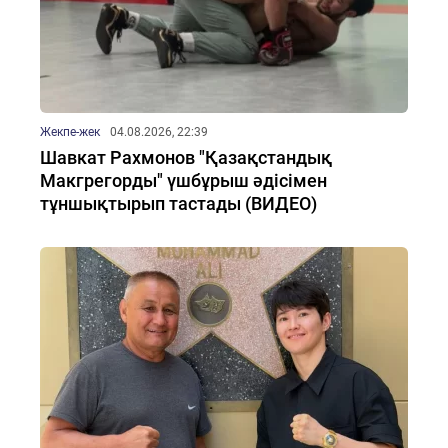
Жекпе-жек
04.08.2026, 22:39
Шавкат Рахмонов "Қазақстандық
Макгрегорды" үшбұрыш әдісімен
тұншықтырып тастады (ВИДЕО)