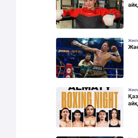
айқ
Жекп
Жән
Жекп
Қаз
айқ