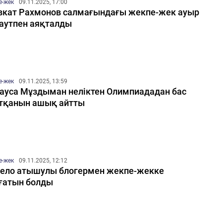
е-жек
09.11.2025, 17:00
кат Рахмонов салмағындағы жекпе-жек ауыр
аутпен аяқталды
е-жек
09.11.2025, 13:59
ауса Мұздыман неліктен Олимпиададан бас
тқанын ашық айтты
е-жек
09.11.2025, 12:12
ело атышулы блогермен жекпе-жекке
ғатын болды