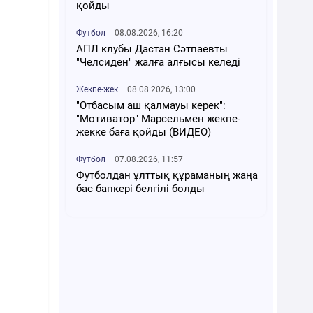
қойды
Футбол
08.08.2026, 16:20
АПЛ клубы Дастан Сәтпаевты
"Челсиден" жалға алғысы келеді
Жекпе-жек
08.08.2026, 13:00
"Отбасым аш қалмауы керек":
"Мотиватор" Марсельмен жекпе-
жекке баға қойды (ВИДЕО)
Футбол
07.08.2026, 11:57
Футболдан ұлттық құраманың жаңа
бас бапкері белгілі болды