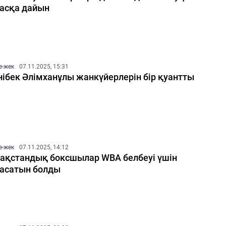
асқа дайын
е-жек
07.11.2025, 15:31
ібек Әлімханұлы жанкүйерлерін бір қуантты
е-жек
07.11.2025, 14:12
ақстандық боксшылар WBA белбеуі үшін
асатын болды