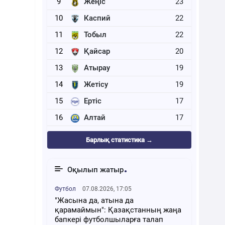
9
Жеңіс
23
10
Каспий
22
11
Тобыл
22
12
Қайсар
20
13
Атырау
19
14
Жетісу
19
15
Ертіс
17
16
Алтай
17
Барлық статистика →
Оқылып жатыр
Футбол
07.08.2026, 17:05
"Жасына да, атына да
қарамаймын": Қазақстанның жаңа
бапкері футболшыларға талап