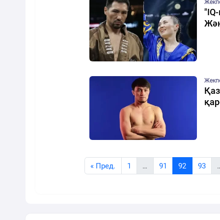
Жекп
"IQ
Жән
Жекп
Қаз
қар
« Пред.
1
…
91
92
93