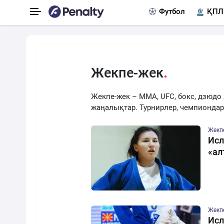
Футбол
ҚПЛ
Жекпе-жек
Жекпе-жек – MMA, UFC, бокс, дзюдо
жаңалықтар. Турнирлер, чемпиондар,
Жекп
Исл
«ал
Жекп
Исл