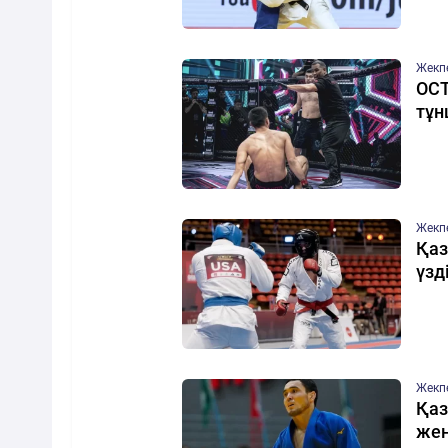
Жекп
OCT
тұн
Жекп
Қаз
үзд
Жекп
Қаз
жең