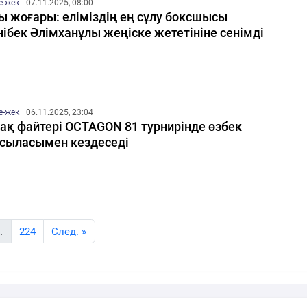
е-жек
07.11.2025, 08:00
-ы жоғары: еліміздің ең сұлу боксшысы
ібек Әлімханұлы жеңіске жететініне сенімді
е-жек
06.11.2025, 23:04
ақ файтері OCTAGON 81 турнирінде өзбек
сыласымен кездеседі
…
224
Cлед. »