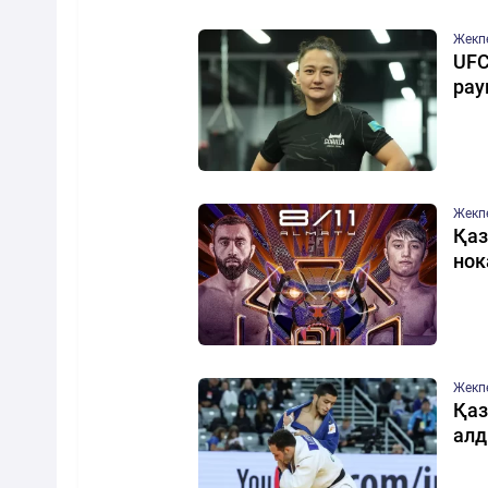
Жекп
UFC
рау
Жекп
Қаз
нок
Жекп
Қаз
ал