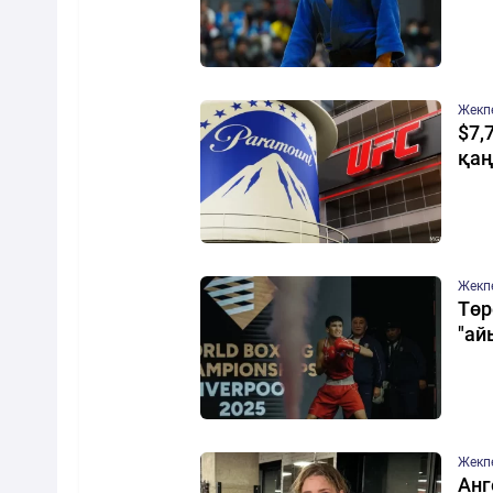
Жекп
$7,
қаң
Жекп
Төр
"ай
Жекп
Анг