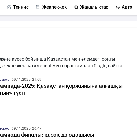
Теннис
Жекпе-жек
Жаңалықтар
Авто
 және күрес бойынша Қазақстан мен әлемдегі соңғы
 жекпе-жек нәтижелері мен сараптамалар біздің сайтта
е-жек
09.11.2025, 21:09
амиада-2025: Қазақстан қоржынына алғашқы
тын» түсті
е-жек
09.11.2025, 20:47
амиада финалы: қазақ дзюдошысы