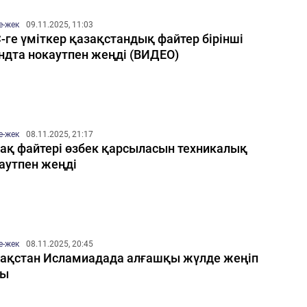
е-жек
09.11.2025, 11:03
-ге үміткер қазақстандық файтер бірінші
ндта нокаутпен жеңді (ВИДЕО)
е-жек
08.11.2025, 21:17
ақ файтері өзбек қарсыласын техникалық
аутпен жеңді
е-жек
08.11.2025, 20:45
ақстан Исламиадада алғашқы жүлде жеңіп
ды