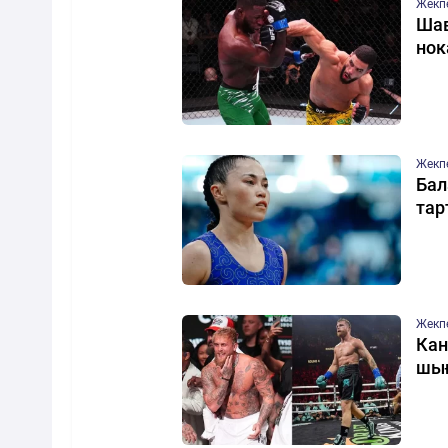
Жекп
Шав
нок
Жекп
Бал
тар
Жекп
Кан
шы