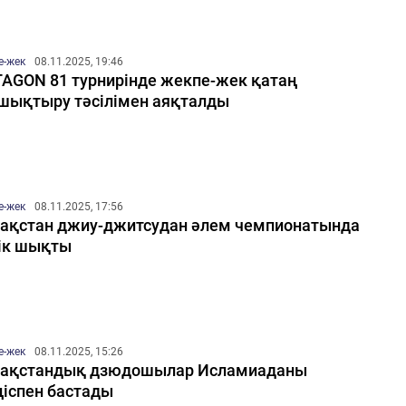
е-жек
08.11.2025, 19:46
AGON 81 турнирінде жекпе-жек қатаң
шықтыру тәсілімен аяқталды
е-жек
08.11.2025, 17:56
ақстан джиу-джитсудан әлем чемпионатында
ік шықты
е-жек
08.11.2025, 15:26
ақстандық дзюдошылар Исламиаданы
іспен бастады