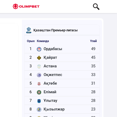
Қазақстан Премьер-лигасы
Орын
Команда
Ұпай
1
Ордабасы
49
2
Қайрат
45
3
Астана
35
4
Оқжетпес
33
5
Ақтөбе
31
6
Елімай
28
7
Ұлытау
28
8
Қызылжар
23