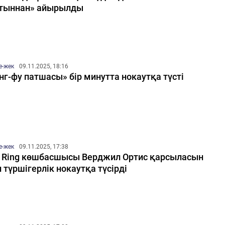
тыннан» айырылды
е-жек
09.11.2025, 18:16
нг-фу патшасы» бір минутта нокаутқа түсті
е-жек
09.11.2025, 17:38
 Ring көшбасшысы Верджил Ортис қарсыласын
 түршігерлік нокаутқа түсірді