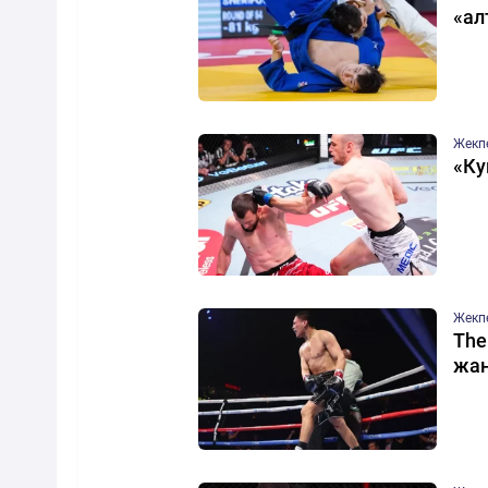
«ал
Жекп
«Ку
Жекп
The
жан