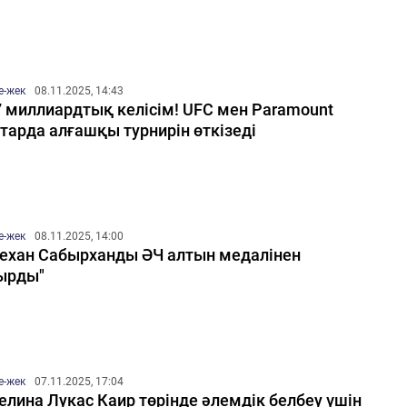
е-жек
08.11.2025, 14:43
7 миллиардтық келісім! UFC мен Paramount
тарда алғашқы турнирін өткізеді
е-жек
08.11.2025, 14:00
ехан Сабырханды ӘЧ алтын медалінен
ырды"
е-жек
07.11.2025, 17:04
елина Лукас Каир төрінде әлемдік белбеу үшін