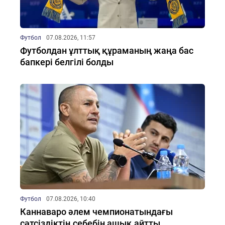
Футбол
07.08.2026, 11:57
Футболдан ұлттық құраманың жаңа бас
бапкері белгілі болды
Футбол
07.08.2026, 10:40
Каннаваро әлем чемпионатындағы
сәтсіздіктің себебін ашық айтты