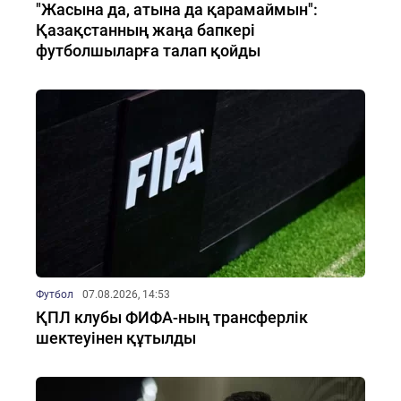
"Жасына да, атына да қарамаймын":
Қазақстанның жаңа бапкері
футболшыларға талап қойды
Футбол
07.08.2026, 14:53
ҚПЛ клубы ФИФА-ның трансферлік
шектеуінен құтылды