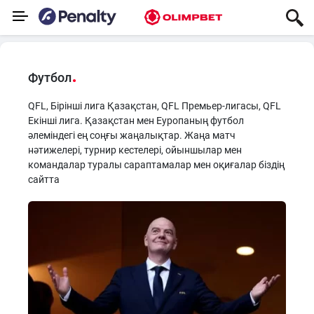
Футбол
QFL, Бірінші лига Қазақстан, QFL Премьер-лигасы, QFL
Екінші лига. Қазақстан мен Еуропаның футбол
әлеміндегі ең соңғы жаңалықтар. Жаңа матч
нәтижелері, турнир кестелері, ойыншылар мен
командалар туралы сараптамалар мен оқиғалар біздің
сайтта