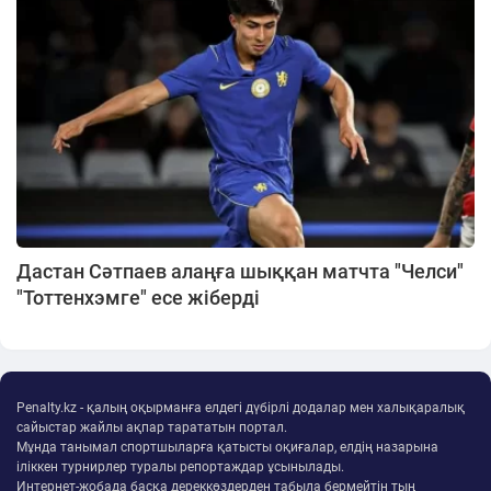
Дастан Сәтпаев алаңға шыққан матчта "Челси"
"Тоттенхэмге" есе жіберді
Penalty.kz - қалың оқырманға елдегі дүбірлі додалар мен халықаралық
сайыстар жайлы ақпар тарататын портал.
Мұнда танымал спортшыларға қатысты оқиғалар, елдің назарына
іліккен турнирлер туралы репортаждар ұсынылады.
Интернет-жобада басқа дереккөздерден табыла бермейтін тың