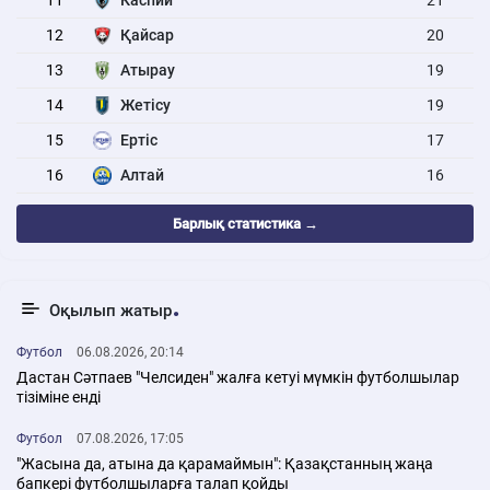
12
Қайсар
20
13
Атырау
19
14
Жетісу
19
15
Ертіс
17
16
Алтай
16
Барлық статистика →
Оқылып жатыр
Футбол
06.08.2026, 20:14
Дастан Сәтпаев "Челсиден" жалға кетуі мүмкін футболшылар
тізіміне енді
Футбол
07.08.2026, 17:05
"Жасына да, атына да қарамаймын": Қазақстанның жаңа
бапкері футболшыларға талап қойды