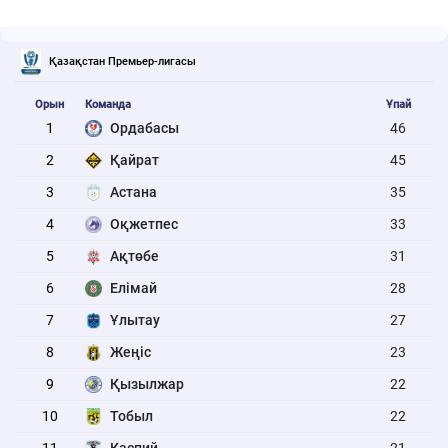
Қазақстан Премьер-лигасы
Орын
Команда
Ұпай
1
Ордабасы
46
2
Қайрат
45
3
Астана
35
4
Оқжетпес
33
5
Ақтөбе
31
6
Елімай
28
7
Ұлытау
27
8
Жеңіс
23
9
Қызылжар
22
10
Тобыл
22
11
Каспий
21