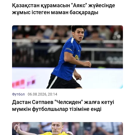
Қазақстан құрамасын "Аякс" жүйесінде
жұмыс істеген маман басқарады
Футбол
06.08.2026, 20:14
Дастан Сәтпаев "Челсиден" жалға кетуі
мүмкін футболшылар тізіміне енді