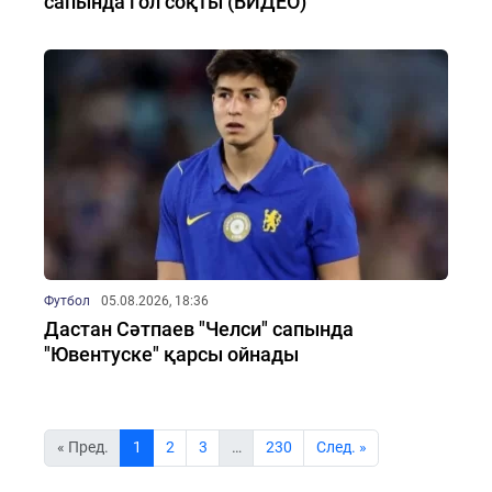
сапында гол соқты (ВИДЕО)
Футбол
05.08.2026, 18:36
Дастан Сәтпаев "Челси" сапында
"Ювентуске" қарсы ойнады
« Пред.
1
2
3
…
230
Cлед. »