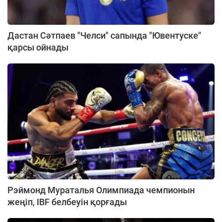
Дастан Сәтпаев "Челси" сапында "Ювентуске"
қарсы ойнады
Рэймонд Мураталья Олимпиада чемпионын
жеңіп, IBF белбеуін қорғады