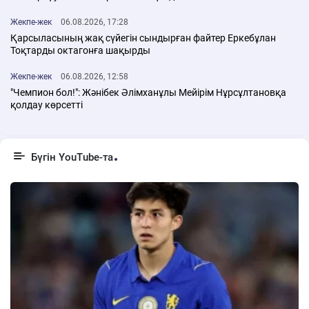
Жекпе-жек
06.08.2026, 17:28
Қарсыласының жақ сүйегін сындырған файтер Еркебұлан
Тоқтарды октагонға шақырды
Жекпе-жек
06.08.2026, 12:58
"Чемпион бол!": Жәнібек Әлімханұлы Мейірім Нұрсұлтановқа
қолдау көрсетті
Бүгін YouTube-та