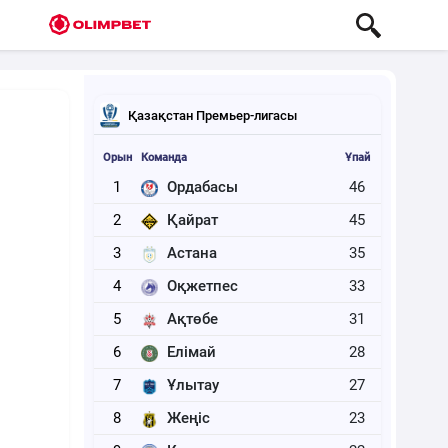
Қазақстан Премьер-лигасы
Орын
Команда
Ұпай
1
Ордабасы
46
2
Қайрат
45
3
Астана
35
4
Оқжетпес
33
5
Ақтөбе
31
6
Елімай
28
7
Ұлытау
27
8
Жеңіс
23