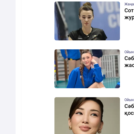
Жаңа
Сот
жур
Ойын
Сәб
жа
Ойын
Сәб
қос