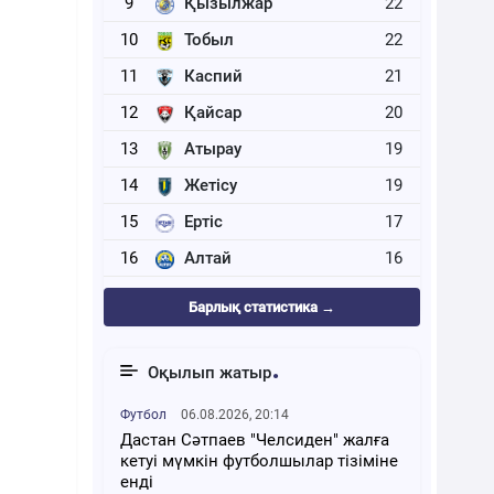
9
Қызылжар
22
10
Тобыл
22
11
Каспий
21
12
Қайсар
20
13
Атырау
19
14
Жетісу
19
15
Ертіс
17
16
Алтай
16
Барлық статистика →
Оқылып жатыр
Футбол
06.08.2026, 20:14
Дастан Сәтпаев "Челсиден" жалға
кетуі мүмкін футболшылар тізіміне
енді