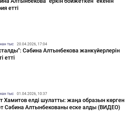
ина Алтынбекова "еркін бойжеткен" екенін
ия етті
нан тыс
20.04.2026, 17:04
сталды": Сәбина Алтынбекова жанкүйерлерін
ті етті
нан тыс
01.04.2026, 10:37
т Хамитов елді шулатты: жаңа образын көрген
т Сәбина Алтынбекованы еске алды (ВИДЕО)