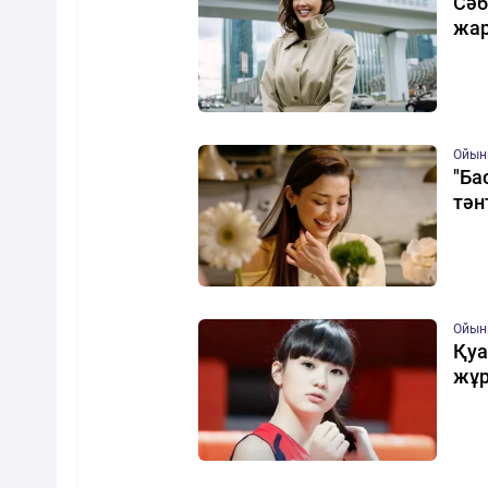
Сәб
жар
Ойын
"Ба
тән
Ойын
Қуа
жұр