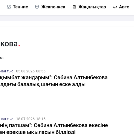
Теннис
Жекпе-жек
Жаңалықтар
Авто
екова
ва
нан тыс
05.08.2026, 08:55
 қымбат жандарым": Сәбина Алтынбекова
лдағы балалық шағын еске алды
нан тыс
18.07.2026, 18:15
нің патшам": Сәбина Алтынбекова әкесіне
ен ерекше ықыласын білдірді