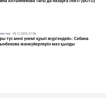
ина Алтынбекова тағы да назарға ілікті (ФОТО)
нан тыс
03.12.2025, 21:06
ры түс мені үнемі қуып жүргендей»: Сәбина
ынбекова жанкүйерлерін мәз қылды