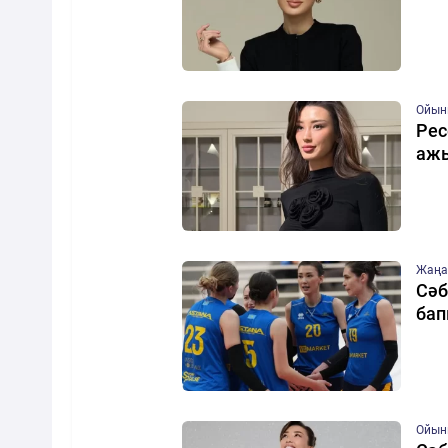
Ойын
Рес
ажы
Жаңа
Сәб
бап
Ойын