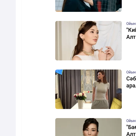
Ойын
"Ки
Алт
Ойын
Сәб
ара
Ойын
"Ба
Алт