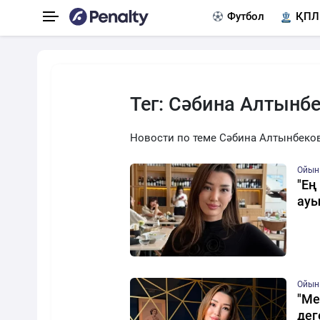
Футбол
ҚПЛ
Тег: Сәбина Алтынб
Новости по теме Сәбина Алтынбеко
Ойын
"Ең
ауы
Ойын
"Ме
дег