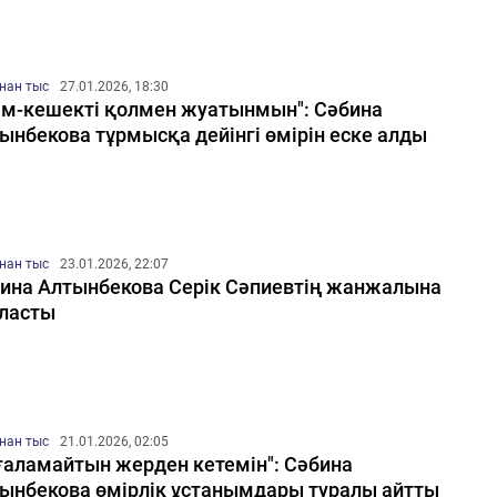
нан тыс
27.01.2026, 18:30
ім-кешекті қолмен жуатынмын": Сәбина
ынбекова тұрмысқа дейінгі өмірін еске алды
нан тыс
23.01.2026, 22:07
ина Алтынбекова Серік Сәпиевтің жанжалына
ласты
нан тыс
21.01.2026, 02:05
ғаламайтын жерден кетемін": Сәбина
ынбекова өмірлік ұстанымдары туралы айтты