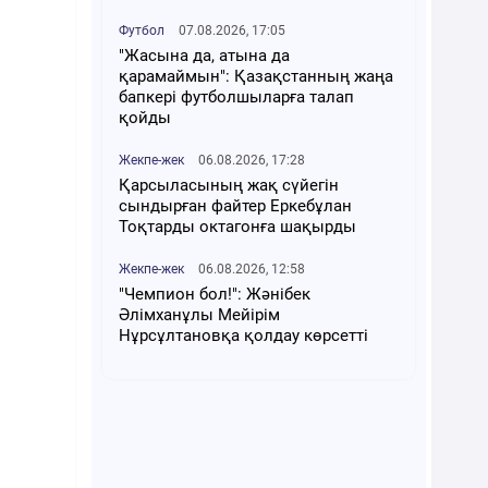
Футбол
07.08.2026, 17:05
"Жасына да, атына да
қарамаймын": Қазақстанның жаңа
бапкері футболшыларға талап
қойды
Жекпе-жек
06.08.2026, 17:28
Қарсыласының жақ сүйегін
сындырған файтер Еркебұлан
Тоқтарды октагонға шақырды
Жекпе-жек
06.08.2026, 12:58
"Чемпион бол!": Жәнібек
Әлімханұлы Мейірім
Нұрсұлтановқа қолдау көрсетті