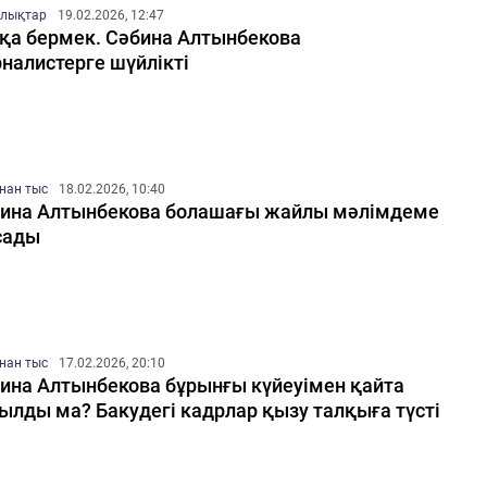
лықтар
19.02.2026, 12:47
қа бермек. Сәбина Алтынбекова
налистерге шүйлікті
нан тыс
18.02.2026, 10:40
ина Алтынбекова болашағы жайлы мәлімдеме
сады
нан тыс
17.02.2026, 20:10
ина Алтынбекова бұрынғы күйеуімен қайта
ылды ма? Бакудегі кадрлар қызу талқыға түсті