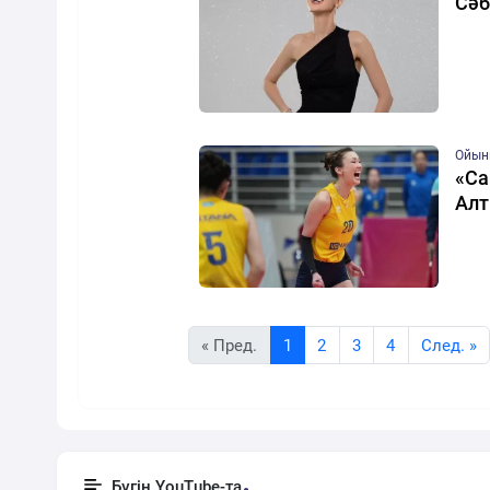
Сәб
Ойын
«Са
Алт
« Пред.
1
2
3
4
Cлед. »
Бүгін YouTube-та