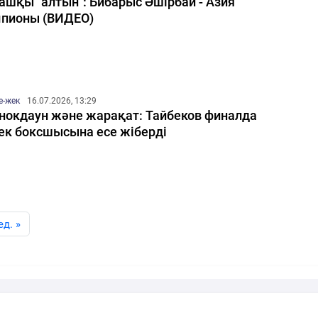
ашқы "алтын": Бибарыс Әшірбай - Азия
пионы (ВИДЕО)
е-жек
16.07.2026, 13:29
нокдаун және жарақат: Тайбеков финалда
ек боксшысына есе жіберді
ед. »