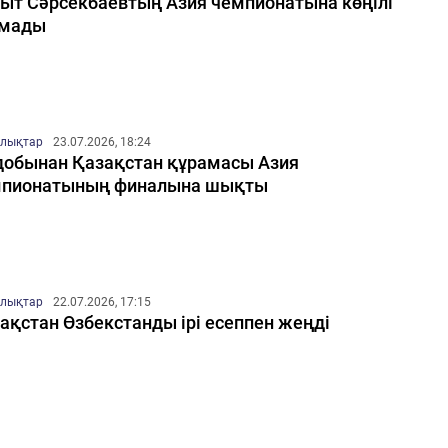
ыт Сәрсекбаевтың Азия чемпионатына көңілі
лмады
лықтар
23.07.2026, 18:24
добынан Қазақстан құрамасы Азия
мпионатының финалына шықты
лықтар
22.07.2026, 17:15
ақстан Өзбекстанды ірі есеппен жеңді