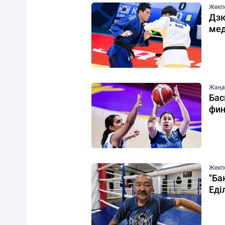
Жекп
Дзю
мед
Жаңа
Бас
фин
Жекп
"Ба
Еді