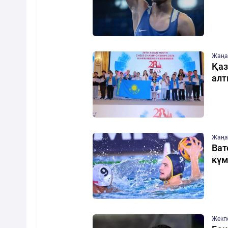
Жаңа
Қаз
алт
Жаңа
Ват
күм
Жекп