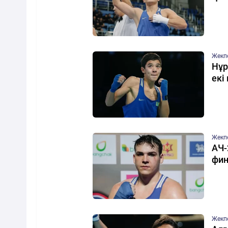
Жекп
Нұр
екі
Жекп
АЧ-
фин
Жекп