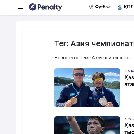
Футбол
ҚПЛ
Тег: Азия чемпиона
Новости по теме Азия чемпионаты
Жаңа
Қаз
ат
Жекп
Қаз
тыс