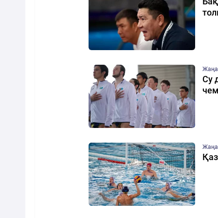
Бақ
то
Жаңа
Су 
че
Жаңа
Қаз