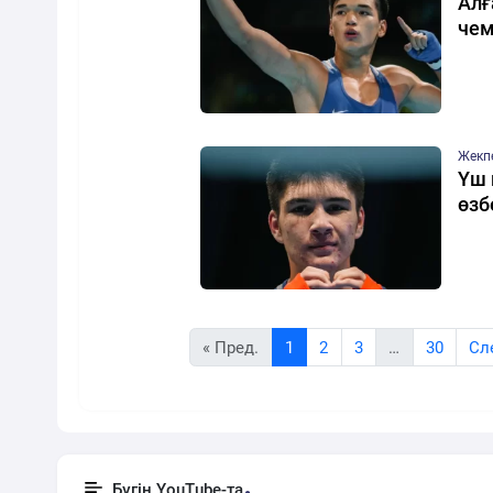
Алғ
чем
Жекп
Үш 
өзб
« Пред.
1
2
3
…
30
Cл
Бүгін YouTube-та