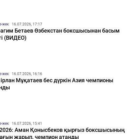
е-жек
16.07.2026, 17:17
агим Бетаев Өзбекстан боксшысынан басым
ті (ВИДЕО)
е-жек
16.07.2026, 16:16
ірлан Мұқатаев бес дүркін Азия чемпионы
анды
е-жек
16.07.2026, 15:41
2026: Аман Қонысбеков қырғыз боксшысының
ағын жарып, чемпион атанды