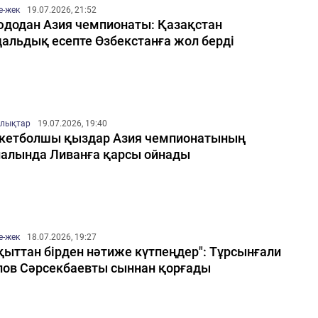
е-жек
19.07.2026, 21:52
додан Азия чемпионаты: Қазақстан
альдық есепте Өзбекстанға жол берді
лықтар
19.07.2026, 19:40
кетболшы қыздар Азия чемпионатының
алында Ливанға қарсы ойнады
е-жек
18.07.2026, 19:27
қыттан бірден нәтиже күтпеңдер": Тұрсынғали
лов Сәрсекбаевты сыннан қорғады