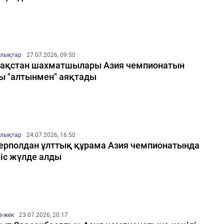
лықтар
27.07.2026, 09:50
ақстан шахматшылары Азия чемпионатын
ы "алтынмен" аяқтады
лықтар
24.07.2026, 16:50
ерполдан ұлттық құрама Азия чемпионатында
іс жүлде алды
е-жек
23.07.2026, 20:17