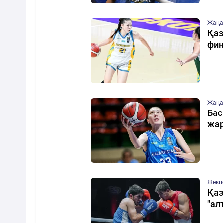
Жаңа
Қаз
фи
Жаңа
Бас
жа
Жекп
Қаз
"ал