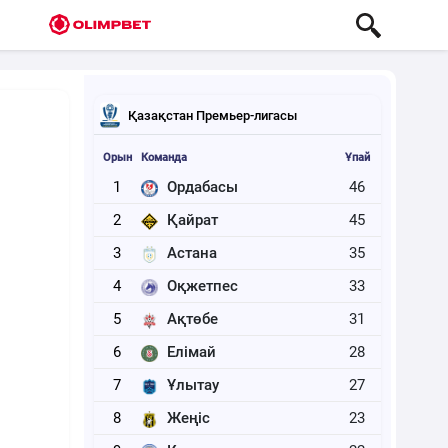
Қазақстан Премьер-лигасы
Орын
Команда
Ұпай
1
Ордабасы
46
2
Қайрат
45
3
Астана
35
4
Оқжетпес
33
5
Ақтөбе
31
6
Елімай
28
7
Ұлытау
27
8
Жеңіс
23