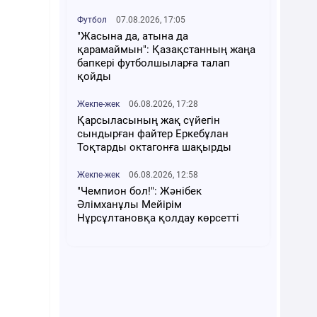
Футбол
07.08.2026, 17:05
"Жасына да, атына да
қарамаймын": Қазақстанның жаңа
бапкері футболшыларға талап
қойды
Жекпе-жек
06.08.2026, 17:28
Қарсыласының жақ сүйегін
сындырған файтер Еркебұлан
Тоқтарды октагонға шақырды
Жекпе-жек
06.08.2026, 12:58
"Чемпион бол!": Жәнібек
Әлімханұлы Мейірім
Нұрсұлтановқа қолдау көрсетті