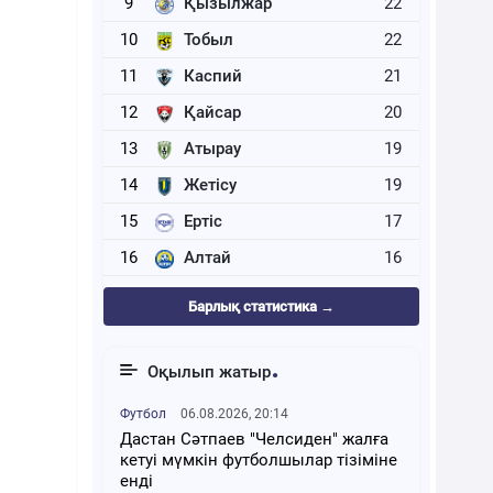
9
Қызылжар
22
10
Тобыл
22
11
Каспий
21
12
Қайсар
20
13
Атырау
19
14
Жетісу
19
15
Ертіс
17
16
Алтай
16
Барлық статистика →
Оқылып жатыр
Футбол
06.08.2026, 20:14
Дастан Сәтпаев "Челсиден" жалға
кетуі мүмкін футболшылар тізіміне
енді