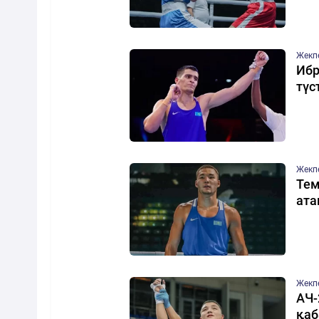
Жекп
Ибр
түс
Жекп
Тем
ат
Жекп
АЧ-
қаб