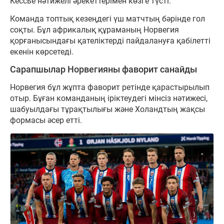
Кессье нәтижелі әрекеттерімен көзге түсті.
Команда топтық кезеңдегі үш матчтың бәрінде гол
соқты. Бұл африкалық құраманың Норвегия
қорғанысындағы қателіктерді пайдалануға қабілетті
екенін көрсетеді.
Сарапшылар Норвегияны фаворит санайды
Норвегия бұл жұпта фаворит ретінде қарастырылып
отыр. Бұған команданың іріктеудегі мінсіз нәтижесі,
шабуылдағы тұрақтылығы және Холандтың жақсы
формасы әсер етті.