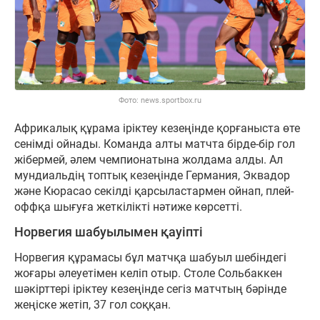
Фото: news.sportbox.ru
Африкалық құрама іріктеу кезеңінде қорғаныста өте
сенімді ойнады. Команда алты матчта бірде-бір гол
жібермей, әлем чемпионатына жолдама алды. Ал
мундиальдің топтық кезеңінде Германия, Эквадор
және Кюрасао секілді қарсыластармен ойнап, плей-
оффқа шығуға жеткілікті нәтиже көрсетті.
Норвегия шабуылымен қауіпті
Норвегия құрамасы бұл матчқа шабуыл шебіндегі
жоғары әлеуетімен келіп отыр. Столе Сольбаккен
шәкірттері іріктеу кезеңінде сегіз матчтың бәрінде
жеңіске жетіп, 37 гол соққан.