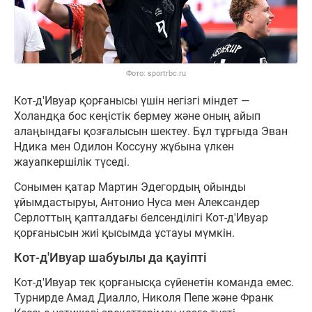
Фото: sportrbc.ru
Кот-д'Ивуар қорғанысы үшін негізгі міндет —
Холандқа бос кеңістік бермеу және оның айып
алаңындағы қозғалысын шектеу. Бұл тұрғыда Эван
Ндика мен Одилон Коссуну жұбына үлкен
жауапкершілік түседі.
Сонымен қатар Мартин Эдегордың ойынды
ұйымдастыруы, Антонио Нуса мен Александер
Серлоттың қапталдағы белсенділігі Кот-д'Ивуар
қорғанысын жиі қысымда ұстауы мүмкін.
Кот-д'Ивуар шабуылы да қауіпті
Кот-д'Ивуар тек қорғанысқа сүйенетін команда емес.
Турнирде Амад Диалло, Николя Пепе және Франк