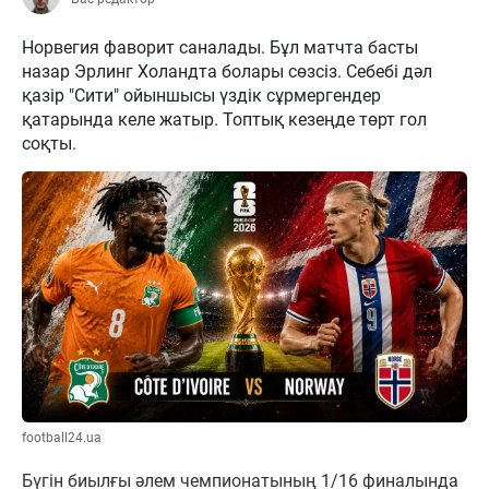
Норвегия фаворит саналады. Бұл матчта басты
назар Эрлинг Холандта болары сөзсіз. Себебі дәл
қазір "Сити" ойыншысы үздік сұрмергендер
қатарында келе жатыр. Топтық кезеңде төрт гол
соқты.
football24.ua
Бүгін биылғы әлем чемпионатының 1/16 финалында