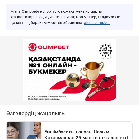
Arena Olimpbet-те спорттың ең жаңа және қызықты
жаңалықтарын оқыңыз! Толығырақ мәліметтер, талдау және
қажеттінің барлығы — сілтеме бойынша:
arena.olimpbet