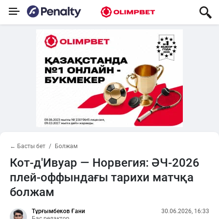
← Басты бет
Болжам
Кот-д'Ивуар — Норвегия: ӘЧ-2026
плей-оффындағы тарихи матчқа
болжам
Тұрғымбеков Ғани
30.06.2026, 16:33
Бас редактор