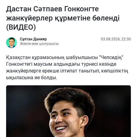
Дастан Сәтпаев Гонконгте
жанкүйерлер құрметіне бөленді
(ВИДЕО)
Сұлтан Данияр
03.08.2026, 22:30
Жекпе-жек шолушысы
Қазақстан құрамасының шабуылшысы "Челсидің"
Гонконгтегі маусым алдындағы турнесі кезінде
жанкүйерлерге ерекше ілтипат танытып, көпшіліктің
ықыласына ие болды.