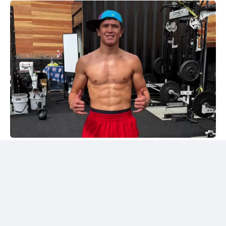
Instagram/@sabyrkhantorekhan
Тәжірибелі мексикалықпен жұдырықтасты
Қазақстандық боксшы Төрехан Сабырхан ұлттық
құраманың АҚШ-тағы жаттығу жиыны аясында
Элиас Эспадаспен қолғап түйістірді.
Мексикалық боксшы кәсіпқой рингте 33 жекпе-жек