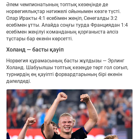
Әлем чемпионатының топтық кезеңінде де
норвегиялықтар нәтижелі ойынымен көзге түсті.
Олар Иракты 4:1 есебімен жеңіп, Сенегалды 3:2
есебімен ұтты. Алайда соңғы турда Франциядан 1:4
есебімен жеңілуі команданың қорғаныста әлсіз
тұстары бар екенін көрсетті.
Холанд — басты қауіп
Норвегия құрамасының басты жұлдызы — Эрлинг
Холанд. Шабуылшы топтық кезеңде төрт гол соғып,
турнирдің ең қауіпті форвардтарының бірі екенін
дәлелдеді.