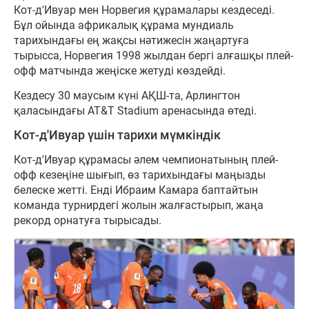
Кот-д'Ивуар мен Норвегия құрамалары кездеседі.
Бұл ойында африкалық құрама мундиаль
тарихындағы ең жақсы нәтижесін жаңартуға
тырысса, Норвегия 1998 жылдан бергі алғашқы плей-
офф матчында жеңіске жетуді көздейді.
Кездесу 30 маусым күні АҚШ-та, Арлингтон
қаласындағы AT&T Stadium аренасында өтеді.
Кот-д'Ивуар үшін тарихи мүмкіндік
Кот-д'Ивуар құрамасы әлем чемпионатының плей-
офф кезеңіне шығып, өз тарихындағы маңызды
белеске жетті. Енді Ибраим Камара баптайтын
команда турнирдегі жолын жалғастырып, жаңа
рекорд орнатуға тырысады.