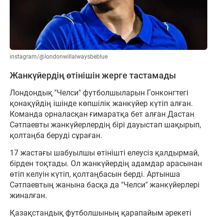
instagram/@londonwillalwaysbeblue
Жанкүйердің өтінішін жерге тастамады
Лондондық "Челси" футболшыларын Гонконгтегі
қонақүйдің ішінде көпшілік жанкүйер күтіп алған.
Команда орналасқан ғимаратқа бет алған Дастан
Сәтпаевты жанкүйерлердің бірі дауыстап шақырып,
қолтаңба беруді сұраған.
17 жастағы шабуылшы өтінішті елеусіз қалдырмай,
бірден тоқтады. Ол жанкүйердің адамдар арасынан
өтіп келуін күтіп, қолтаңбасын берді. Артынша
Сәтпаевтың жанына басқа да "Челси" жанкүйерлері
жиналған.
Қазақстандық футболшының қарапайым әрекеті