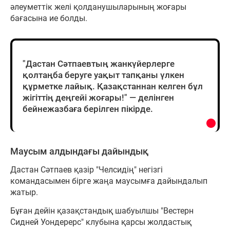
әлеуметтік желі қолданушыларының жоғары
бағасына ие болды.
"Дастан Сәтпаевтың жанкүйерлерге
қолтаңба беруге уақыт тапқаны үлкен
құрметке лайық. Қазақстаннан келген бұл
жігіттің деңгейі жоғары!" — делінген
бейнежазбаға берілген пікірде.
Маусым алдындағы дайындық
Дастан Сәтпаев қазір "Челсидің" негізгі
командасымен бірге жаңа маусымға дайындалып
жатыр.
Бұған дейін қазақстандық шабуылшы "Вестерн
Сидней Уондерерс" клубына қарсы жолдастық