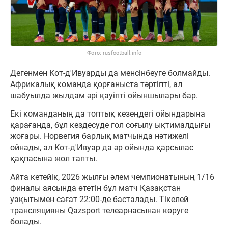
Фото: rusfootball.info
Дегенмен Кот-д'Ивуарды да менсінбеуге болмайды.
Африкалық команда қорғаныста тәртіпті, ал
шабуылда жылдам әрі қауіпті ойыншылары бар.
Екі команданың да топтық кезеңдегі ойындарына
қарағанда, бұл кездесуде гол соғылу ықтималдығы
жоғары. Норвегия барлық матчында нәтижелі
ойнады, ал Кот-д'Ивуар да әр ойында қарсылас
қақпасына жол тапты.
Айта кетейік, 2026 жылғы әлем чемпионатының 1/16
финалы аясында өтетін бұл матч Қазақстан
уақытымен сағат 22:00-де басталады. Тікелей
трансляцияны Qazsport телеарнасынан көруге
болады.