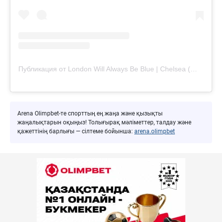
Публикация от London Will Always Be Blue | Chelsea (@londonwillalwaysbeblue)
Arena Olimpbet-те спорттың ең жаңа және қызықты
жаңалықтарын оқыңыз! Толығырақ мәліметтер, талдау және
қажеттінің барлығы — сілтеме бойынша:
arena.olimpbet