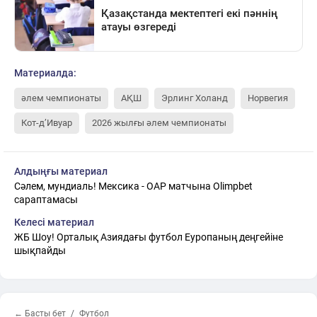
Материалда:
әлем чемпионаты
АҚШ
Эрлинг Холанд
Норвегия
Кот-д’Ивуар
2026 жылғы әлем чемпионаты
Алдыңғы материал
Сәлем, мундиаль! Мексика - ОАР матчына Olimpbet
сараптамасы
Келесі материал
ЖБ Шоу! Орталық Азиядағы футбол Еуропаның деңгейіне
шықпайды
← Басты бет
Футбол