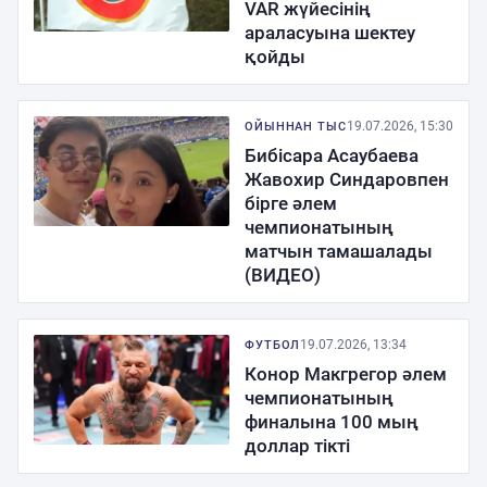
VAR жүйесінің
араласуына шектеу
қойды
19.07.2026, 15:30
ОЙЫННАН ТЫС
Бибісара Асаубаева
Жавохир Синдаровпен
бірге әлем
чемпионатының
матчын тамашалады
(ВИДЕО)
19.07.2026, 13:34
ФУТБОЛ
Конор Макгрегор әлем
чемпионатының
финалына 100 мың
доллар тікті