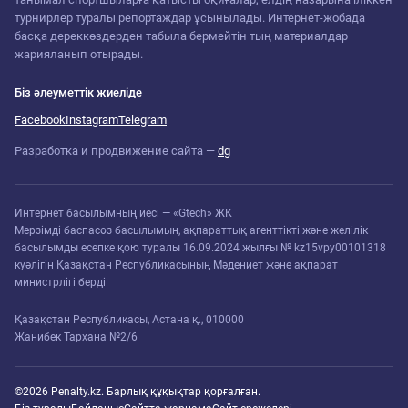
турнирлер туралы репортаждар ұсынылады. Интернет-жобада
басқа дереккөздерден табыла бермейтін тың материалдар
жарияланып отырады.
Біз әлеуметтік жиеліде
Facebook
Instagram
Telegram
Разработка и продвижение сайта —
dg
Интернет басылымның иесі — «Gtech» ЖК
Мерзімді баспасөз басылымын, ақпараттық агенттікті және желілік
басылымды есепке қою туралы 16.09.2024 жылғы № kz15vpy00101318
куәлігін Қазақстан Республикасының Мәдениет және ақпарат
министрлігі берді
Қазақстан Республикасы, Астана қ., 010000
Жанибек Тархана №2/6
©2026 Penalty.kz. Барлық құқықтар қорғалған.