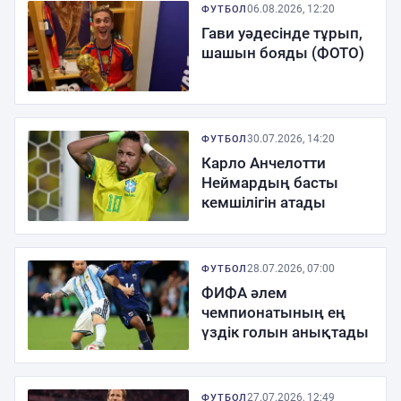
06.08.2026, 12:20
ФУТБОЛ
Гави уәдесінде тұрып,
шашын бояды (ФОТО)
30.07.2026, 14:20
ФУТБОЛ
Карло Анчелотти
Неймардың басты
кемшілігін атады
28.07.2026, 07:00
ФУТБОЛ
ФИФА әлем
чемпионатының ең
үздік голын анықтады
27.07.2026, 12:49
ФУТБОЛ