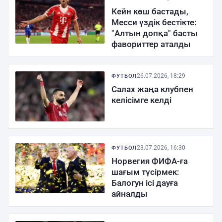
Кейн көш бастады,
Месси үздік бестікте:
"Алтын допқа" басты
фавориттер аталды
26.07.2026, 18:29
ФУТБОЛ
Салах жаңа клубпен
келісімге келді
23.07.2026, 16:30
ФУТБОЛ
Норвегия ФИФА-ға
шағым түсірмек:
Балогун ісі дауға
айналды