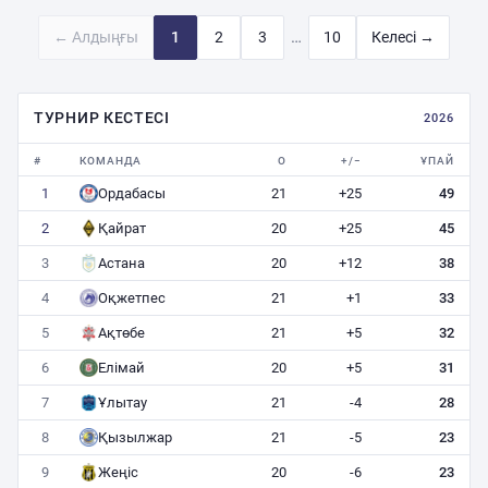
…
←
Алдыңғы
1
2
3
10
Келесі
→
ТУРНИР КЕСТЕСІ
2026
#
КОМАНДА
О
+/−
ҰПАЙ
1
Ордабасы
21
+25
49
2
Қайрат
20
+25
45
3
Астана
20
+12
38
4
Оқжетпес
21
+1
33
5
Ақтөбе
21
+5
32
6
Елімай
20
+5
31
7
Ұлытау
21
-4
28
8
Қызылжар
21
-5
23
9
Жеңіс
20
-6
23