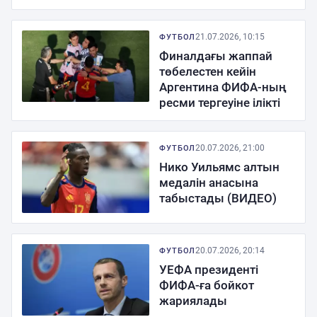
21.07.2026, 10:15
ФУТБОЛ
Финалдағы жаппай
төбелестен кейін
Аргентина ФИФА-ның
ресми тергеуіне ілікті
20.07.2026, 21:00
ФУТБОЛ
Нико Уильямс алтын
медалін анасына
табыстады (ВИДЕО)
20.07.2026, 20:14
ФУТБОЛ
УЕФА президенті
ФИФА-ға бойкот
жариялады