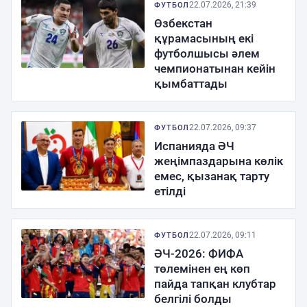
22.07.2026, 21:39
ФУТБОЛ
Өзбекстан
құрамасының екі
футболшысы әлем
чемпионатынан кейін
қымбаттады
22.07.2026, 09:37
ФУТБОЛ
Испанияда ӘЧ
жеңімпаздарына көлік
емес, қызанақ тарту
етілді
22.07.2026, 09:11
ФУТБОЛ
ӘЧ-2026: ФИФА
төлемінен ең көп
пайда тапқан клубтар
белгілі болды