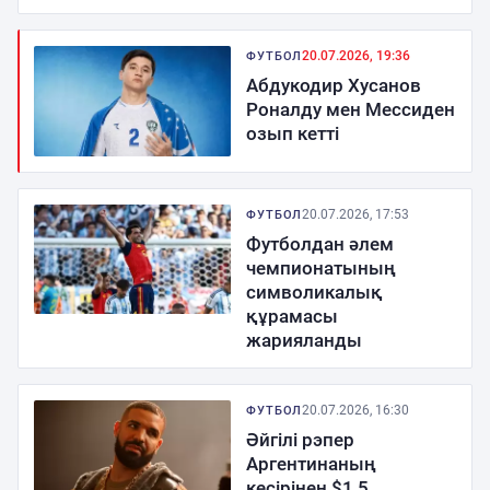
20.07.2026, 19:36
ФУТБОЛ
Абдукодир Хусанов
Роналду мен Мессиден
озып кетті
20.07.2026, 17:53
ФУТБОЛ
Футболдан әлем
чемпионатының
символикалық
құрамасы
жарияланды
20.07.2026, 16:30
ФУТБОЛ
Әйгілі рэпер
Аргентинаның
кесірінен $1,5