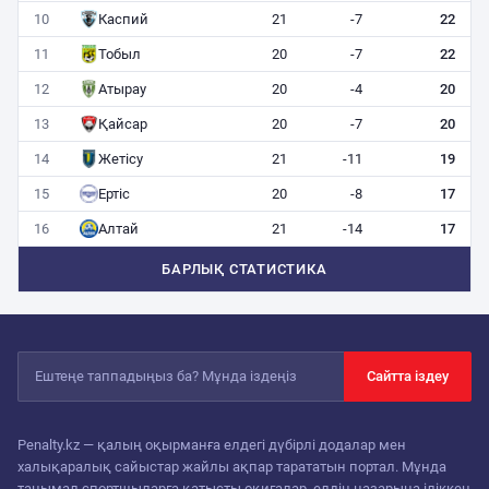
10
Каспий
21
-7
22
11
Тобыл
20
-7
22
12
Атырау
20
-4
20
13
Қайсар
20
-7
20
14
Жетісу
21
-11
19
15
Ертіс
20
-8
17
16
Алтай
21
-14
17
БАРЛЫҚ СТАТИСТИКА
Сайтта іздеу
Penalty.kz — қалың оқырманға елдегі дүбірлі додалар мен
халықаралық сайыстар жайлы ақпар тарататын портал. Мұнда
танымал спортшыларға қатысты оқиғалар, елдің назарына іліккен