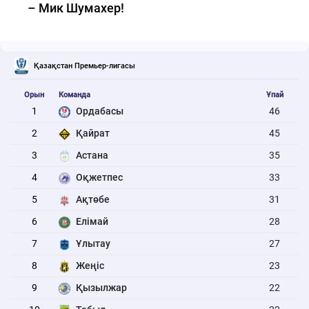
– Мик Шумахер!
Қазақстан Премьер-лигасы
Орын
Команда
Ұпай
1
Ордабасы
46
2
Қайрат
45
3
Астана
35
4
Оқжетпес
33
5
Ақтөбе
31
6
Елімай
28
7
Ұлытау
27
8
Жеңіс
23
9
Қызылжар
22