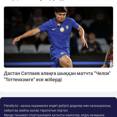
Дастан Сәтпаев алаңға шыққан матчта "Челси"
"Тоттенхэмге" есе жіберді
Penalty.kz - қалың оқырманға елдегі дүбірлі додалар мен халықаралық
сайыстар жайлы ақпар тарататын портал.
Мұнда танымал спортшыларға қатысты оқиғалар, елдің назарына