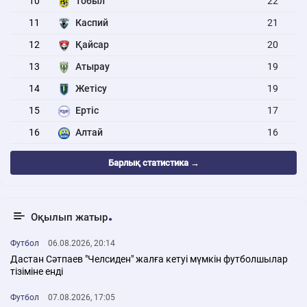
10
Тобыл
22
11
Каспий
21
12
Қайсар
20
13
Атырау
19
14
Жетісу
19
15
Ертіс
17
16
Алтай
16
Барлық статистика →
Оқылып жатыр
Футбол
06.08.2026, 20:14
Дастан Сәтпаев "Челсиден" жалға кетуі мүмкін футболшылар
тізіміне енді
Футбол
07.08.2026, 17:05