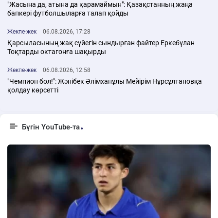
"Жасына да, атына да қарамаймын": Қазақстанның жаңа
бапкері футболшыларға талап қойды
Жекпе-жек
06.08.2026, 17:28
Қарсыласының жақ сүйегін сындырған файтер Еркебұлан
Тоқтарды октагонға шақырды
Жекпе-жек
06.08.2026, 12:58
"Чемпион бол!": Жәнібек Әлімханұлы Мейірім Нұрсұлтановқа
қолдау көрсетті
Бүгін YouTube-та