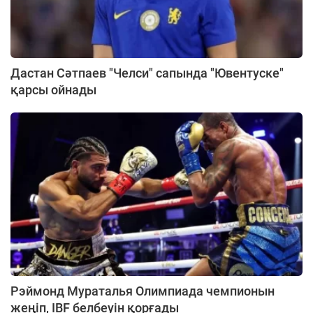
Дастан Сәтпаев "Челси" сапында "Ювентуске"
қарсы ойнады
Рэймонд Мураталья Олимпиада чемпионын
жеңіп, IBF белбеуін қорғады