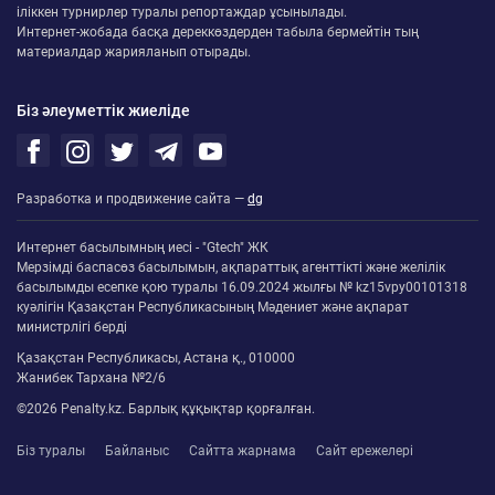
іліккен турнирлер туралы репортаждар ұсынылады.
Интернет-жобада басқа дереккөздерден табыла бермейтін тың
материалдар жарияланып отырады.
Біз әлеуметтік жиеліде
Разработка и продвижение сайта —
dg
Интернет басылымның иесі - "Gtech" ЖК
Мерзімді баспасөз басылымын, ақпараттық агенттікті және желілік
басылымды есепке қою туралы 16.09.2024 жылғы № kz15vpy00101318
куәлігін Қазақстан Республикасының Мәдениет және ақпарат
министрлігі берді
Қазақстан Республикасы, Астана қ., 010000
Жанибек Тархана №2/6
©2026 Penalty.kz. Барлық құқықтар қорғалған.
Біз туралы
Байланыс
Сайтта жарнама
Сайт ережелері