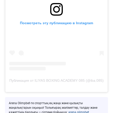
Посмотреть эту публикацию в Instagram
Публикация от ILIYAS BOXING ACADEMY 085 (@iba.085)
Arena Olimpbet-те спорттың ең жаңа және қызықты
жаңалықтарын оқыңыз! Толығырақ мәліметтер, талдау және
қажеттінің барлығы — сілтеме бойынша:
arena.olimpbet