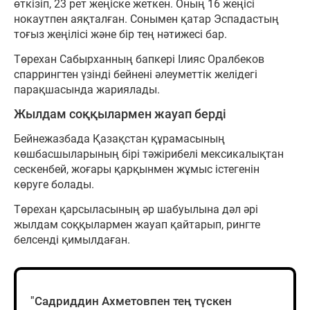
өткізіп, 23 рет жеңіске жеткен. Оның 16 жеңісі
нокаутпен аяқталған. Сонымен қатар Эспадастың
тоғыз жеңілісі және бір тең нәтижесі бар.
Төрехан Сабырханның бапкері Ілияс Оралбеков
спаррингтен үзінді бейнені әлеуметтік желідегі
парақшасында жариялады.
Жылдам соққылармен жауап берді
Бейнежазбада Қазақстан құрамасының
көшбасшыларының бірі тәжірибелі мексикалықтан
сескенбей, жоғары қарқынмен жұмыс істегенін
көруге болады.
Төрехан қарсыласының әр шабуылына дәл әрі
жылдам соққылармен жауап қайтарып, рингте
белсенді қимылдаған.
"Садриддин Ахметовпен тең түскен