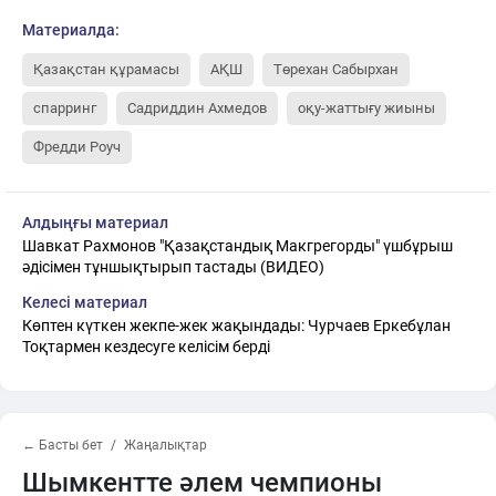
Материалда:
Қазақстан құрамасы
АҚШ
Төрехан Сабырхан
спарринг
Садриддин Ахмедов
оқу-жаттығу жиыны
Фредди Роуч
Алдыңғы материал
Шавкат Рахмонов "Қазақстандық Макгрегорды" үшбұрыш
әдісімен тұншықтырып тастады (ВИДЕО)
Келесі материал
Көптен күткен жекпе-жек жақындады: Чурчаев Еркебұлан
Тоқтармен кездесуге келісім берді
← Басты бет
Жаңалықтар
Шымкентте әлем чемпионы