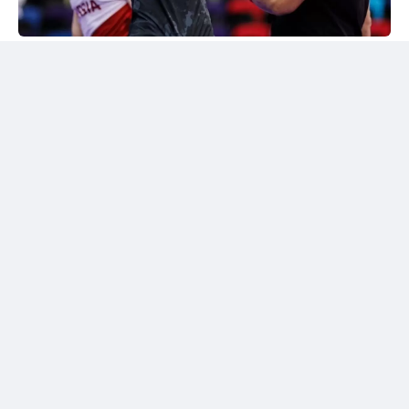
24kz
Әлем чемпионы марапатталды
Шымкентте грек-рим күресінен жасөспірімдер
арасындағы әлем чемпионы Дияр Аманәліні
салтанатты түрде қарсы алу рәсімі өтті. Жергілікті
спорт қауымдастығы 55 келіге дейінгі салмақ
дәрежесінде алтын медаль жеңіп алған балуанның
жетістігін жоғары бағалады.
Бакуде жеңімпаз атанған балуанға жаңа шетелдік
автокөлік сыйға берілді.
Сонымен қатар жас чемпионға асыл тұқымды жүйрік
ат тарту етілді. Бұл сыйлықтар оның халықаралық
аренадағы тарихи жетістігіне берілген марапат
болды.
Балуанның тарихи жеңісі