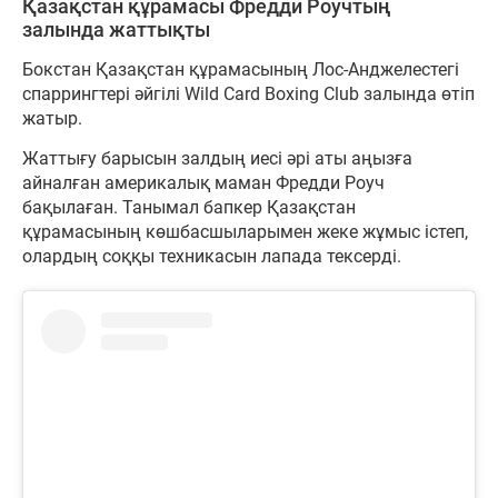
Қазақстан құрамасы Фредди Роучтың
залында жаттықты
Бокстан Қазақстан құрамасының Лос-Анджелестегі
спаррингтері әйгілі Wild Card Boxing Club залында өтіп
жатыр.
Жаттығу барысын залдың иесі әрі аты аңызға
айналған америкалық маман Фредди Роуч
бақылаған. Танымал бапкер Қазақстан
құрамасының көшбасшыларымен жеке жұмыс істеп,
олардың соққы техникасын лапада тексерді.