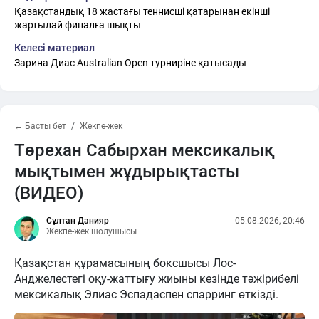
Қазақстандық 18 жастағы теннисші қатарынан екінші
жартылай финалға шықты
Келесі материал
Зарина Диас Australian Open турниріне қатысады
← Басты бет
Жекпе-жек
Төрехан Сабырхан мексикалық
мықтымен жұдырықтасты
(ВИДЕО)
Сұлтан Данияр
05.08.2026, 20:46
Жекпе-жек шолушысы
Қазақстан құрамасының боксшысы Лос-
Анджелестегі оқу-жаттығу жиыны кезінде тәжірибелі
мексикалық Элиас Эспадаспен спарринг өткізді.