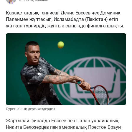
Қазақстандық теннисші Денис Евсеев чех Доминик
Паланмен жұптасып, Исламабадта (Пәкістан) өтіп
жатқан турнирдің жұптық сынында финалға шықты.
Сурет: ашық дереккөздерден
Жартылай финалда Евсеев пен Палан украиналық
Никита Белозерцев пен америкалық Престон Браун