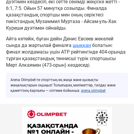
дуэтімен кездесіп, екі сетте сенімді жеңіске жетті -
6:1, 7:5. Ойын 57 минутқа созылды. Финалда
қазақстандық спортшы мен оның серіктесі
пәкістандық Музаммил Муртаза - Айсам-уль-Хак
Куреши дуэтімен ойнайды.
Айта кетейік, бұған дейін Денис Евсеев жекелей
сында да жартылай финалға
шыққан
болатын:
финал жолдамасы үшін ATP рейтингінде 404-орында
тұрған қазақстандық теннисші түрік спортшысы
Мерт Алкаямен (473-орын) кездеседі.
Arena Olimpbet-те спорттың ең жаңа және қызықты
жаңалықтарын оқыңыз! Толығырақ мәліметтер, талдау және
қажеттінің барлығы — сілтеме бойынша:
arena.olimpbet