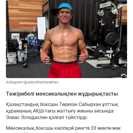
Instagram/@sabyrkhantorekhan
Тәжірибелі мексикалықпен жұдырықтасты
Қазақстандық боксшы Төрехан Сабырхан ұлттық
құраманың АҚШ-тағы жаттығу жиыны аясында
Элиас Эспадаспен қолғап түйістірді.
Мексикалық боксшы кәсіпқой рингте 33 жекпе-жек