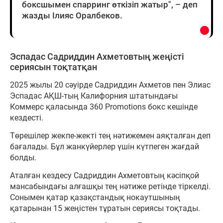
боксшымен спарринг өткізіп жатыр", – деп
жазды Ілияс Оралбеков.
Эспадас Садриддин Ахметовтың жеңісті
сериясын тоқтатқан
2025 жылы 20 сәуірде Садриддин Ахметов пен Элиас
Эспадас АҚШ-тың Калифорния штатындағы
Коммерс қаласында 360 Promotions бокс кешінде
кездесті.
Төрешілер жекпе-жекті тең нәтижемен аяқталған деп
бағалады. Бұл жанкүйерлер үшін күтпеген жағдай
болды.
Аталған кездесу Садриддин Ахметовтың кәсіпқой
мансабындағы алғашқы тең нәтиже ретінде тіркелді.
Сонымен қатар қазақстандық нокаутшының
қатарынан 15 жеңістен тұратын сериясы тоқтады.