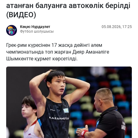
атанған балуанға автокөлік берілді
(ВИДЕО)
Кеңес Нұрдаулет
05.08.2026, 17:25
Футбол шолушысы
Грек-рим күресінен 17 жасқа дейінгі әлем
чемпионатында топ жарған Дияр Аманәліге
Шымкентте құрмет көрсетілді.