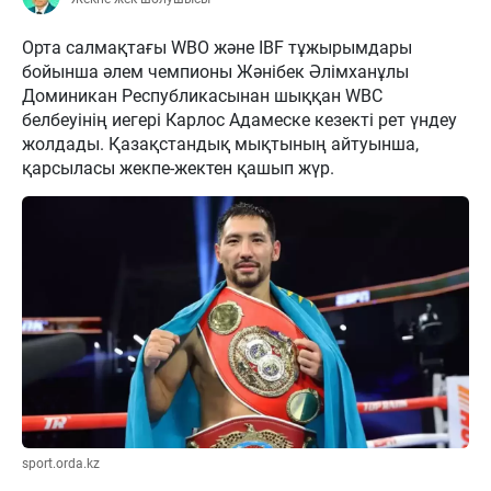
Орта салмақтағы WBO және IBF тұжырымдары
бойынша әлем чемпионы Жәнібек Әлімханұлы
Доминикан Республикасынан шыққан WBC
белбеуінің иегері Карлос Адамеске кезекті рет үндеу
жолдады. Қазақстандық мықтының айтуынша,
қарсыласы жекпе-жектен қашып жүр.
sport.orda.kz