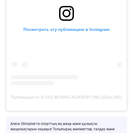
Посмотреть эту публикацию в Instagram
Публикация от ILIYAS BOXING ACADEMY 085 (@iba.085)
Arena Olimpbet-те спорттың ең жаңа және қызықты
жаңалықтарын оқыңыз! Толығырақ мәліметтер, талдау және