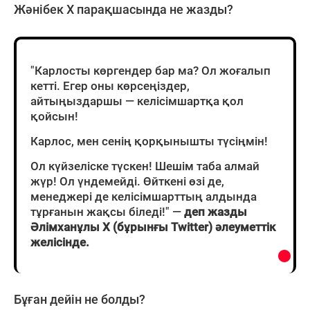
Жәнібек X парақшасында не жазды?
"Карлосты көргендер бар ма? Ол жоғалып
кетті. Егер оны көрсеңіздер,
айтыңыздаршы — келісімшартқа қол
қойсын!
Карлос, мен сенің қорқынышты түсіңмін!
Ол күйзеліске түскен! Шешім таба алмай
жүр! Ол үндемейді. Өйткені өзі де,
менеджері де келісімшарттың алдында
тұрғанын жақсы біледі!" —
деп жазды
Әлімханұлы X (бұрынғы Twitter) әлеуметтік
желісінде.
Бұған дейін не болды?