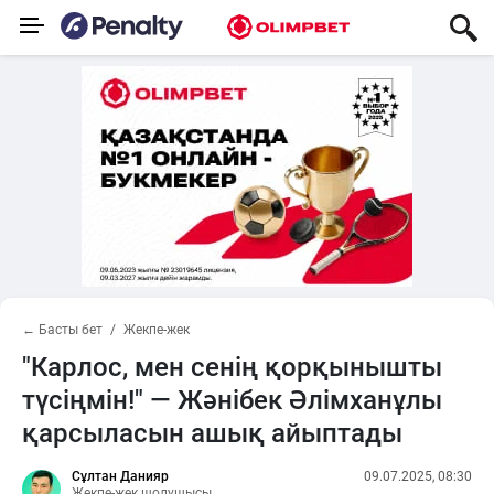
← Басты бет
Жекпе-жек
"Карлос, мен сенің қорқынышты
түсіңмін!" — Жәнібек Әлімханұлы
қарсыласын ашық айыптады
Сұлтан Данияр
09.07.2025, 08:30
Жекпе-жек шолушысы