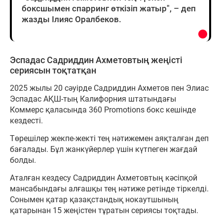
боксшымен спарринг өткізіп жатыр", – деп
жазды Ілияс Оралбеков.
Эспадас Садриддин Ахметовтың жеңісті
сериясын тоқтатқан
2025 жылы 20 сәуірде Садриддин Ахметов пен Элиас
Эспадас АҚШ-тың Калифорния штатындағы
Коммерс қаласында 360 Promotions бокс кешінде
кездесті.
Төрешілер жекпе-жекті тең нәтижемен аяқталған деп
бағалады. Бұл жанкүйерлер үшін күтпеген жағдай
болды.
Аталған кездесу Садриддин Ахметовтың кәсіпқой
мансабындағы алғашқы тең нәтиже ретінде тіркелді.
Сонымен қатар қазақстандық нокаутшының
қатарынан 15 жеңістен тұратын сериясы тоқтады.