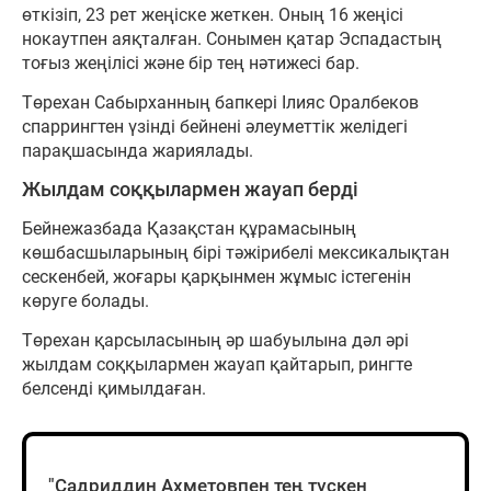
өткізіп, 23 рет жеңіске жеткен. Оның 16 жеңісі
нокаутпен аяқталған. Сонымен қатар Эспадастың
тоғыз жеңілісі және бір тең нәтижесі бар.
Төрехан Сабырханның бапкері Ілияс Оралбеков
спаррингтен үзінді бейнені әлеуметтік желідегі
парақшасында жариялады.
Жылдам соққылармен жауап берді
Бейнежазбада Қазақстан құрамасының
көшбасшыларының бірі тәжірибелі мексикалықтан
сескенбей, жоғары қарқынмен жұмыс істегенін
көруге болады.
Төрехан қарсыласының әр шабуылына дәл әрі
жылдам соққылармен жауап қайтарып, рингте
белсенді қимылдаған.
"Садриддин Ахметовпен тең түскен