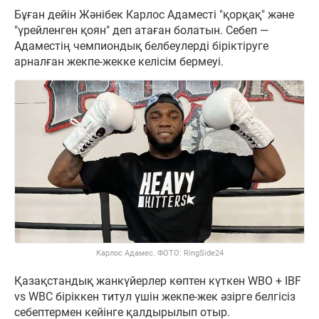
Бұған дейін Жәнібек Карлос Адаместі "қорқақ" және
"үрейленген қоян" деп атаған болатын. Себеп —
Адаместің чемпиондық белбеулерді біріктіруге
арналған жекпе-жекке келісім бермеуі.
Карлос Адамес. ФОТО: RingSide24
Қазақстандық жанкүйерлер көптен күткен WBO + IBF
vs WBC біріккен титул үшін жекпе-жек әзірге белгісіз
себептермен кейінге қалдырылып отыр.