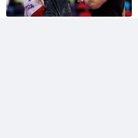
24kz
Әлем чемпионы марапатталды
Шымкентте грек-рим күресінен жасөспірімдер
арасындағы әлем чемпионы Дияр Аманәліні
салтанатты түрде қарсы алу рәсімі өтті. Жергілікті
спорт қауымдастығы 55 келіге дейінгі салмақ
дәрежесінде алтын медаль жеңіп алған балуанның
жетістігін жоғары бағалады.
Бакуде жеңімпаз атанған балуанға жаңа шетелдік
автокөлік сыйға берілді.
Сонымен қатар жас чемпионға асыл тұқымды жүйрік
ат тарту етілді. Бұл сыйлықтар оның халықаралық
аренадағы тарихи жетістігіне берілген марапат
болды.
Балуанның тарихи жеңісі