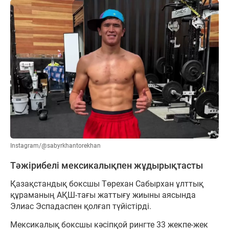
Instagram/@sabyrkhantorekhan
Тәжірибелі мексикалықпен жұдырықтасты
Қазақстандық боксшы Төрехан Сабырхан ұлттық
құраманың АҚШ-тағы жаттығу жиыны аясында
Элиас Эспадаспен қолғап түйістірді.
Мексикалық боксшы кәсіпқой рингте 33 жекпе-жек