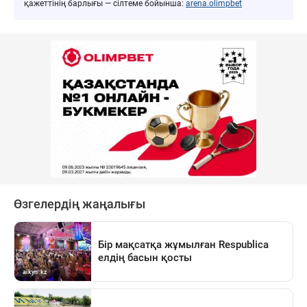
қажеттінің барлығы — сілтеме бойынша:
arena.olimpbet