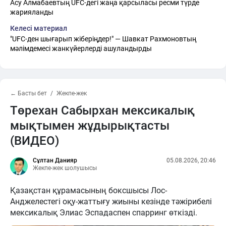
Асу Алмабаевтың UFC-дегі жаңа қарсыласы ресми түрде
жарияланды
Келесі материал
"UFC-ден шығарып жіберіңдер!" — Шавкат Рахмоновтың
мәлімдемесі жанкүйерлерді ашуландырды
← Басты бет
Жекпе-жек
Төрехан Сабырхан мексикалық
мықтымен жұдырықтасты
(ВИДЕО)
Сұлтан Данияр
05.08.2026, 20:46
Жекпе-жек шолушысы
Қазақстан құрамасының боксшысы Лос-
Анджелестегі оқу-жаттығу жиыны кезінде тәжірибелі
мексикалық Элиас Эспадаспен спарринг өткізді.