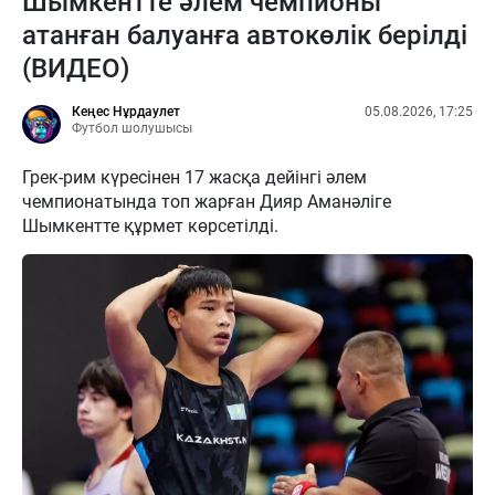
Шымкентте әлем чемпионы
атанған балуанға автокөлік берілді
(ВИДЕО)
Кеңес Нұрдаулет
05.08.2026, 17:25
Футбол шолушысы
Грек-рим күресінен 17 жасқа дейінгі әлем
чемпионатында топ жарған Дияр Аманәліге
Шымкентте құрмет көрсетілді.