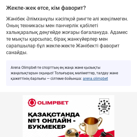
Жекпе-жек өтсе, кім фаворит?
Жәнібек Әлімханұлы кәсіпқой рингте әлі жеңілмеген.
Оның техникасы мен панчерлік қабілеті
халықаралық деңгейде жоғары бағалануда. Адамес
те мықты қарсылас, бірақ жанкүйерлер мен
сарапшылар бұл жекпе-жекте Жәнібекті фаворит
санайды.
Arena Olimpbet-те спорттың ең жаңа және қызықты
жаңалықтарын оқыңыз! Толығырақ мәліметтер, талдау және
қажеттінің барлығы — сілтеме бойынша:
arena.olimpbet