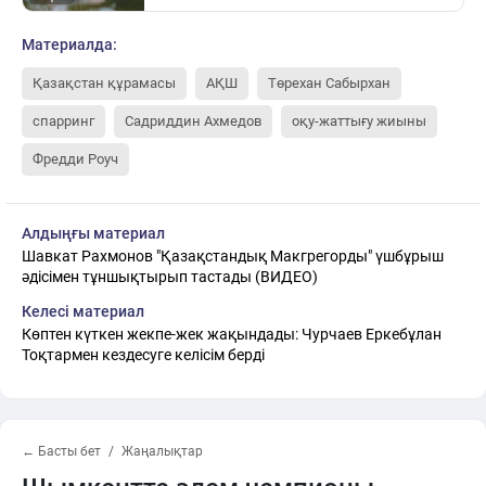
Материалда:
Қазақстан құрамасы
АҚШ
Төрехан Сабырхан
спарринг
Садриддин Ахмедов
оқу-жаттығу жиыны
Фредди Роуч
Алдыңғы материал
Шавкат Рахмонов "Қазақстандық Макгрегорды" үшбұрыш
әдісімен тұншықтырып тастады (ВИДЕО)
Келесі материал
Көптен күткен жекпе-жек жақындады: Чурчаев Еркебұлан
Тоқтармен кездесуге келісім берді
← Басты бет
Жаңалықтар