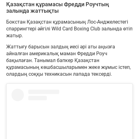
Қазақстан құрамасы Фредди Роучтың
залында жаттықты
Бокстан Қазақстан құрамасының Лос-Анджелестегі
спаррингтері әйгілі Wild Card Boxing Club залында өтіп
жатыр.
Жаттығу барысын залдың иесі әрі аты аңызға
айналған америкалық маман Фредди Роуч
бақылаған. Танымал бапкер Қазақстан
құрамасының көшбасшыларымен жеке жұмыс істеп,
олардың соққы техникасын лапада тексерді.