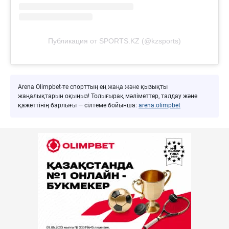
Публикация от SPORTS.KZ (@kzsports)
Arena Olimpbet-те спорттың ең жаңа және қызықты
жаңалықтарын оқыңыз! Толығырақ мәліметтер, талдау және
қажеттінің барлығы — сілтеме бойынша:
arena.olimpbet