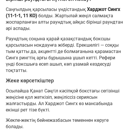
Саңғылдың қарсыласы үндістандық
Харджот Сингх
(11-1-1, 11 КО)
болды. Жартылай жеңіл салмақта
жоспарланған алты раундтық айқас бірінші раундтан
әрі аспады.
Раундтың соңына қарай қазақстандық боксшы
қарсыласын нокдаунға жіберді. Ерекшелігі — соққы
тым қатты да, акцентті де болмағанына қарамастан
Сингх рингтің арғы бұрышына ұшып кетті. Рефери
үнді боксшыға есеп ашып, көп ұзамай кездесуді
тоқтатты.
Жеке көрсеткіштер
Осылайша Қанат Сәңгіл кәсіпқой бокстағы сегізінші
жеңісіне қол жеткізіп, жеңіліссіз сериясын
жалғастырды. Ал Харджот Сингх өз мансабында
екінші рет тізе бүкті.
Жекпе-жектің бейнежазбасын төменнен көруге
болады.