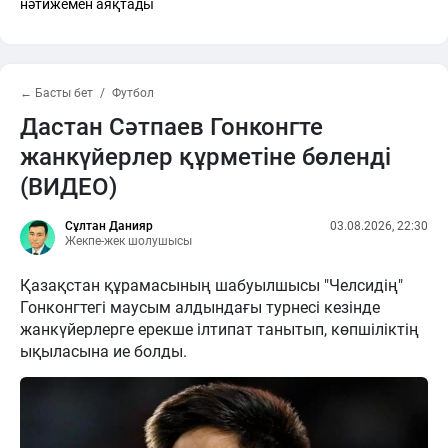
нәтижемен аяқтады
← Басты бет
Футбол
Дастан Сәтпаев Гонконгте
жанкүйерлер құрметіне бөленді
(ВИДЕО)
Сұлтан Данияр
03.08.2026, 22:30
Жекпе-жек шолушысы
Қазақстан құрамасының шабуылшысы "Челсидің"
Гонконгтегі маусым алдындағы турнесі кезінде
жанкүйерлерге ерекше ілтипат танытып, көпшіліктің
ықыласына ие болды.