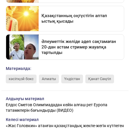
Материалда:
кәсіпқой бокс
Алматы
Үндістан
Қанат Сәңгіл
Алдыңғы материал
Елдос Сметов Олимпиададан кейін алғаш рет Еуропа
татамилерін бағындырды (ВИДЕО)
Келесі материал
«Жас Головкин» атанған қазақстандық жекпе-жегін күтпеген