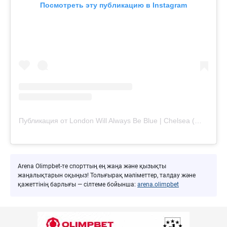
Посмотреть эту публикацию в Instagram
Публикация от London Will Always Be Blue | Chelsea (@londonwillalwaysbeblue)
Arena Olimpbet-те спорттың ең жаңа және қызықты
жаңалықтарын оқыңыз! Толығырақ мәліметтер, талдау және
қажеттінің барлығы — сілтеме бойынша:
arena.olimpbet