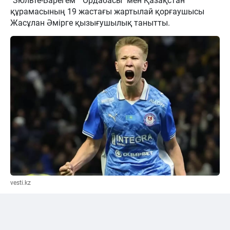
"Зюльте-Варегем" "Ордабасы" мен Қазақстан
құрамасының 19 жастағы жартылай қорғаушысы
Жасұлан Әмірге қызығушылық танытты.
vesti.kz
“Зюльте-Варегем” Әмірге көз тікті
Бельгиялық клубтың қазақстандық футболшыға