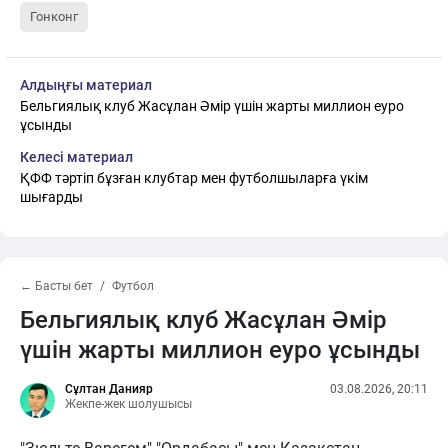
Гонконг
Алдыңғы материал
Бельгиялық клуб Жасұлан Әмір үшін жарты миллион еуро
ұсынды
Келесі материал
ҚФФ тәртіп бұзған клубтар мен футболшыларға үкім
шығарды
← Басты бет
Футбол
Бельгиялық клуб Жасұлан Әмір
үшін жарты миллион еуро ұсынды
Сұлтан Данияр
03.08.2026, 20:11
Жекпе-жек шолушысы