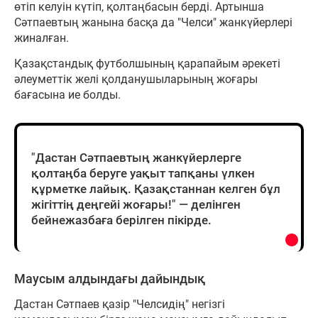
өтіп келуін күтіп, қолтаңбасын берді. Артынша
Сәтпаевтың жанына басқа да "Челси" жанкүйерлері
жиналған.
Қазақстандық футболшының қарапайым әрекеті
әлеуметтік желі қолданушыларының жоғары
бағасына ие болды.
"Дастан Сәтпаевтың жанкүйерлерге
қолтаңба беруге уақыт тапқаны үлкен
құрметке лайық. Қазақстаннан келген бұл
жігіттің деңгейі жоғары!" — делінген
бейнежазбаға берілген пікірде.
Маусым алдындағы дайындық
Дастан Сәтпаев қазір "Челсидің" негізгі