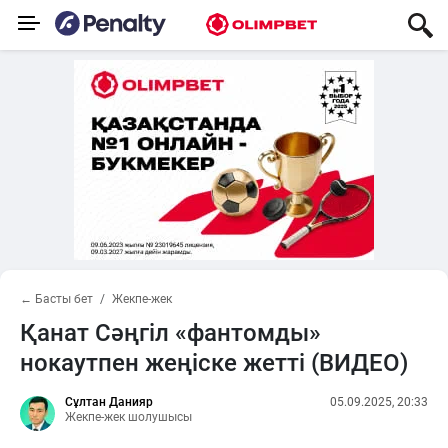
← Басты бет
Жекпе-жек
Қанат Сәңгіл «фантомды»
нокаутпен жеңіске жетті (ВИДЕО)
Сұлтан Данияр
05.09.2025, 20:33
Жекпе-жек шолушысы