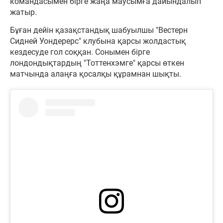
командасымен бірге жаңа маусымға дайындалып
жатыр.
Бұған дейін қазақстандық шабуылшы "Вестерн
Сидней Уондерерс" клубына қарсы жолдастық
кездесуде гол соққан. Сонымен бірге
лондондықтардың "Тоттенхэмге" қарсы өткен
матчында алаңға қосалқы құрамнан шықты.