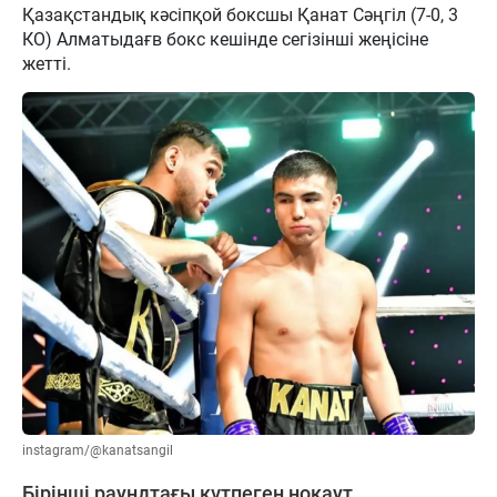
Қазақстандық кәсіпқой боксшы Қанат Сәңгіл (7-0, 3
КО) Алматыдағв бокс кешінде сегізінші жеңісіне
жетті.
instagram/@kanatsangil
Бірінші раундтағы күтпеген нокаут