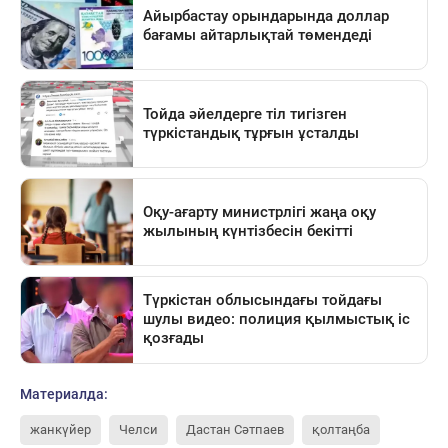
Материалда:
жанкүйер
Челси
Дастан Сәтпаев
қолтаңба