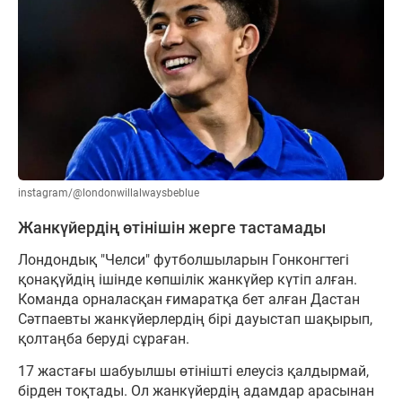
instagram/@londonwillalwaysbeblue
Жанкүйердің өтінішін жерге тастамады
Лондондық "Челси" футболшыларын Гонконгтегі
қонақүйдің ішінде көпшілік жанкүйер күтіп алған.
Команда орналасқан ғимаратқа бет алған Дастан
Сәтпаевты жанкүйерлердің бірі дауыстап шақырып,
қолтаңба беруді сұраған.
17 жастағы шабуылшы өтінішті елеусіз қалдырмай,
бірден тоқтады. Ол жанкүйердің адамдар арасынан