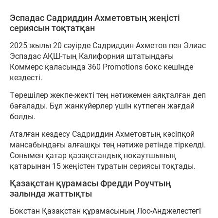
Эспадас Садриддин Ахметовтың жеңісті
сериясын тоқтатқан
2025 жылы 20 сәуірде Садриддин Ахметов пен Элиас
Эспадас АҚШ-тың Калифорния штатындағы
Коммерс қаласында 360 Promotions бокс кешінде
кездесті.
Төрешілер жекпе-жекті тең нәтижемен аяқталған деп
бағалады. Бұл жанкүйерлер үшін күтпеген жағдай
болды.
Аталған кездесу Садриддин Ахметовтың кәсіпқой
мансабындағы алғашқы тең нәтиже ретінде тіркелді.
Сонымен қатар қазақстандық нокаутшының
қатарынан 15 жеңістен тұратын сериясы тоқтады.
Қазақстан құрамасы Фредди Роучтың
залында жаттықты
Бокстан Қазақстан құрамасының Лос-Анджелестегі