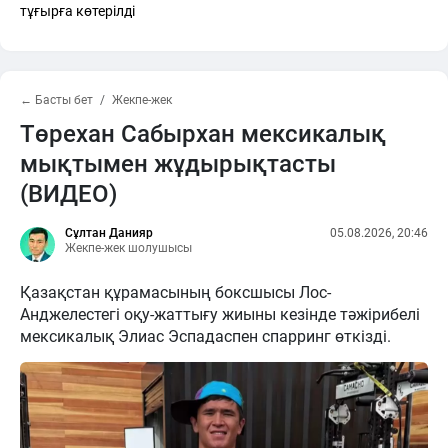
тұғырға көтерілді
← Басты бет
Жекпе-жек
Төрехан Сабырхан мексикалық
мықтымен жұдырықтасты
(ВИДЕО)
Сұлтан Данияр
05.08.2026, 20:46
Жекпе-жек шолушысы
Қазақстан құрамасының боксшысы Лос-
Анджелестегі оқу-жаттығу жиыны кезінде тәжірибелі
мексикалық Элиас Эспадаспен спарринг өткізді.