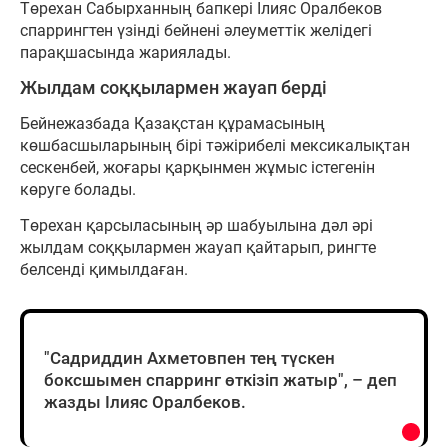
Төрехан Сабырханның бапкері Ілияс Оралбеков
спаррингтен үзінді бейнені әлеуметтік желідегі
парақшасында жариялады.
Жылдам соққылармен жауап берді
Бейнежазбада Қазақстан құрамасының
көшбасшыларының бірі тәжірибелі мексикалықтан
сескенбей, жоғары қарқынмен жұмыс істегенін
көруге болады.
Төрехан қарсыласының әр шабуылына дәл әрі
жылдам соққылармен жауап қайтарып, рингте
белсенді қимылдаған.
"Садриддин Ахметовпен тең түскен
боксшымен спарринг өткізіп жатыр", – деп
жазды Ілияс Оралбеков.