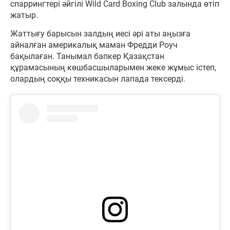
спаррингтері әйгілі Wild Card Boxing Club залында өтіп
жатыр.
Жаттығу барысын залдың иесі әрі аты аңызға
айналған америкалық маман Фредди Роуч
бақылаған. Танымал бапкер Қазақстан
құрамасының көшбасшыларымен жеке жұмыс істеп,
олардың соққы техникасын лапада тексерді.