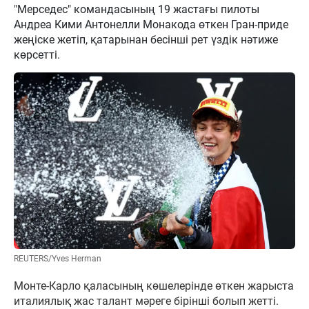
"Мерседес" командасының 19 жастағы пилоты
Андреа Кими Антонелли Монакода өткен Гран-приде
жеңіске жетіп, қатарынан бесінші рет үздік нәтиже
көрсетті.
REUTERS/Yves Herman
Монте-Карло қаласының көшелерінде өткен жарыста
италиялық жас талант мәреге бірінші болып жетті.