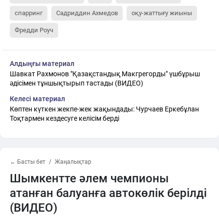
спарринг
Садриддин Ахмедов
оқу-жаттығу жиыны
Фредди Роуч
Алдыңғы материал
Шавкат Рахмонов "Қазақстандық Макгрегорды" үшбұрыш
әдісімен тұншықтырып тастады (ВИДЕО)
Келесі материал
Көптен күткен жекпе-жек жақындады: Чурчаев Еркебұлан
Тоқтармен кездесуге келісім берді
← Басты бет
Жаңалықтар
Шымкентте әлем чемпионы
атанған балуанға автокөлік берілді
(ВИДЕО)