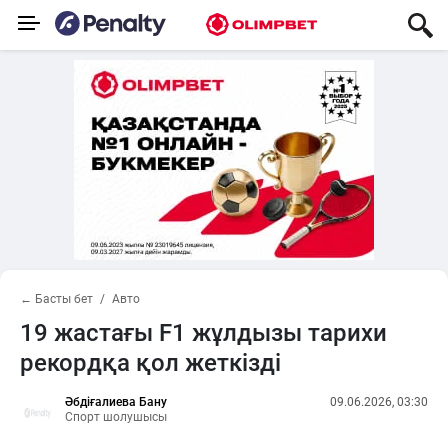
← Басты бет
Авто
19 жастағы F1 жұлдызы тарихи
рекордқа қол жеткізді
Әбдіғалиева Бану
09.06.2026, 03:30
Спорт шолушысы