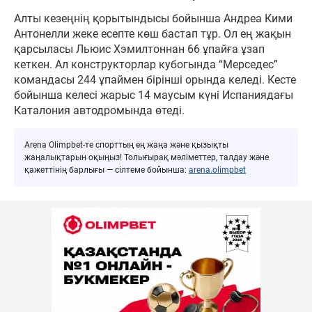
Алты кезеңнің қорытындысы бойынша Андреа Кими
Антонелли жеке есепте көш бастап тұр. Ол ең жақын
қарсыласы Льюис Хэмилтоннан 66 ұпайға ұзап
кеткен. Ал конструкторлар кубогында “Мерседес”
командасы 244 ұпаймен бірінші орында келеді. Кесте
бойынша келесі жарыс 14 маусым күні Испаниядағы
Каталония автодромында өтеді.
Arena Olimpbet-те спорттың ең жаңа және қызықты
жаңалықтарын оқыңыз! Толығырақ мәліметтер, талдау және
қажеттінің барлығы — сілтеме бойынша:
arena.olimpbet