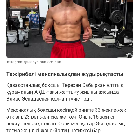
Instagram/@sabyrkhantorekhan
Тәжірибелі мексикалықпен жұдырықтасты
Қазақстандық боксшы Төрехан Сабырхан ұлттық
құраманың АҚШ-тағы жаттығу жиыны аясында
Элиас Эспадаспен қолғап түйістірді.
Мексикалық боксшы кәсіпқой рингте 33 жекпе-жек
өткізіп, 23 рет жеңіске жеткен. Оның 16 жеңісі
нокаутпен аяқталған. Сонымен қатар Эспадастың
тоғыз жеңілісі және бір тең нәтижесі бар.