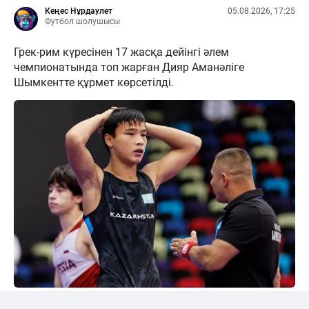
Кеңес Нұрдаулет
05.08.2026, 17:25
Футбол шолушысы
Грек-рим күресінен 17 жасқа дейінгі әлем
чемпионатында топ жарған Дияр Аманәліге
Шымкентте құрмет көрсетілді.
24kz