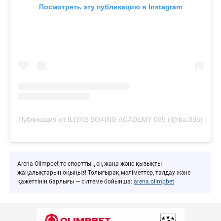
Посмотреть эту публикацию в Instagram
Публикация от ILIYAS BOXING ACADEMY 085 (@iba.085)
Arena Olimpbet-те спорттың ең жаңа және қызықты
жаңалықтарын оқыңыз! Толығырақ мәліметтер, талдау және
қажеттінің барлығы — сілтеме бойынша:
arena.olimpbet