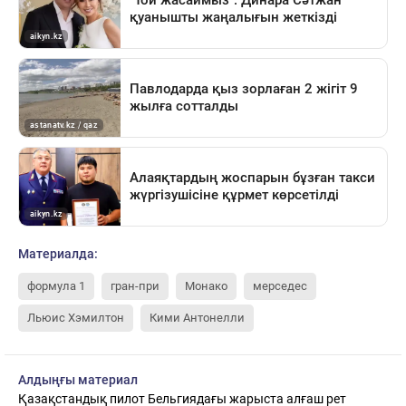
Материалда:
формула 1
гран-при
Монако
мерседес
Льюис Хэмилтон
Кими Антонелли
Алдыңғы материал
Қазақстандық пилот Бельгиядағы жарыста алғаш рет