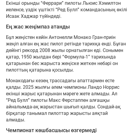
Екінші орынды “Феррари” пилоты Льюис Хэмилтон
иеленсе, үздік үштікті “Ред Булл” командасының өкілі
Исаак Хаджар түйіндеді.
Ең жас жеңімпаз атанды
Бұл жеңістен кейін Антонелли Монако Гран-приін
жеңіп алған ең жас пилот ретінде тарихқа енді. Бұған
дейінгі рекорд 2008 жылы орнатылған еді. Сонымен
қатар, 1950 жылдан бері “Формула-1” тарихында
қатарынан бес жарыста жеңіске жеткен небәрі он
пилоттың қатарына қосылды.
Монакодағы кезең трассадағы апаттармен есте
қалды. 2025 жылғы әлем чемпионы Ландо Норрис
екінші жарыс қатарынан мәреге жете алмады. Ал
“Ред Булл” пилоты Макс Ферстаппен алғашқы
айналымда-ақ жарыстан шығып қалды. Сондай-ақ
бірқатар танымал пилоттар жарысты аяқтай
алмады.
Чемпионат көшбасшысы өзгермеді