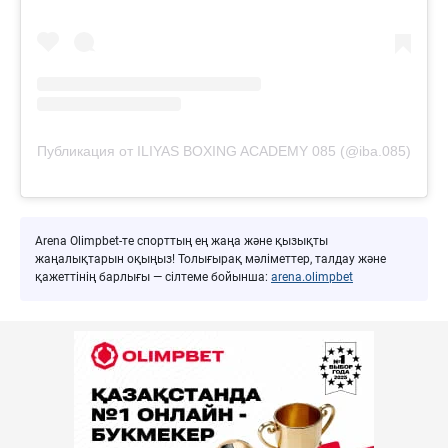
Публикация от ILIYAS BOXING ACADEMY 085 (@iba.085)
Arena Olimpbet-те спорттың ең жаңа және қызықты
жаңалықтарын оқыңыз! Толығырақ мәліметтер, талдау және
қажеттінің барлығы — сілтеме бойынша:
arena.olimpbet