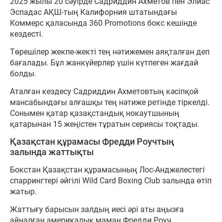
2025 жылы 20 сәуірде Садриддин Ахметов пен Элиас
Эспадас АҚШ-тың Калифорния штатындағы
Коммерс қаласында 360 Promotions бокс кешінде
кездесті.
Төрешілер жекпе-жекті тең нәтижемен аяқталған деп
бағалады. Бұл жанкүйерлер үшін күтпеген жағдай
болды.
Аталған кездесу Садриддин Ахметовтың кәсіпқой
мансабындағы алғашқы тең нәтиже ретінде тіркелді.
Сонымен қатар қазақстандық нокаутшының
қатарынан 15 жеңістен тұратын сериясы тоқтады.
Қазақстан құрамасы Фредди Роучтың
залында жаттықты
Бокстан Қазақстан құрамасының Лос-Анджелестегі
спаррингтері әйгілі Wild Card Boxing Club залында өтіп
жатыр.
Жаттығу барысын залдың иесі әрі аты аңызға
айналған америкалық маман Фредди Роуч