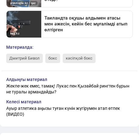
Материалда:
Дмитрий Бивол
бокс
кәсіпқой бокс
Алдыңғы материал
Жекпе-жек емес, тамақ! Лукас пен Қызайбай рингтен бұрын
не туралы армандайды?
Келесі материал
Ауыр атлетика аңызы туған күнін жүгірумен атап өтпек
(ВИДЕО)