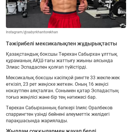
Instagram/@sabyrkhantorekhan
Тәжірибелі мексикалықпен жұдырықтасты
Қазақстандық боксшы Төрехан Сабырхан ұлттық
құраманың АҚШ-тағы жаттығу жиыны аясында
Элиас Эспадаспен қолғап түйістірді.
Мексикалық боксшы кәсіпқой рингте 33 жекпе-жек
өткізіп, 23 рет жеңіске жеткен. Оның 16 жеңісі
нокаутпен аяқталған. Сонымен қатар Эспадастың
тоғыз жеңілісі және бір тең нәтижесі бар.
Төрехан Сабырханның бапкері Ілияс Оралбеков
спаррингтен үзінді бейнені әлеуметтік желідегі
парақшасында жариялады.
Жылдам соққылармен жауап берді