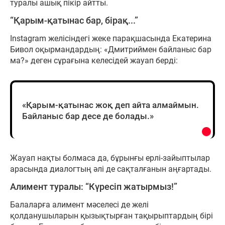
туралы ашық пікір айтты.
“Қарым-қатынас бар, бірақ...”
Instagram желісіндегі жеке парақшасында Екатерина
Бивол оқырмандардың: «Дмитриймен байланыс бар
ма?» деген сұрағына келесідей жауап берді:
«Қарым-қатынас жоқ деп айта алмаймын.
Байланыс бар десе де болады.»
Жауап нақты болмаса да, бұрынғы ерлі-зайыптылар
арасында диалогтың әлі де сақталғанын аңғартады.
Алимент туралы: “Күресіп жатырмыз!”
Балаларға алимент мәселесі де желі
қолданушыларын қызықтырған тақырыптардың бірі