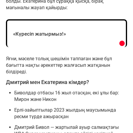
болды. Екатерина бұл сұраққа қысқа, бірақ
мағыналы жауап қайырды:
«Күресіп жатырмыз!»
Яғни, мәселе толық шешімін таппаған және бұл
бағытта нақты әрекеттер жалғасып жатқанын
білдіреді.
Дмитрий мен Екатерина кімдер?
Биволдар отбасы 16 жыл отасқан, екі ұлы бар:
Мирон және Никон
Ерлі-зайыптылар 2023 жылдың маусымында
ресми түрде ажырасқан
Дмитрий Бивол — жартылай ауыр салмақтағы