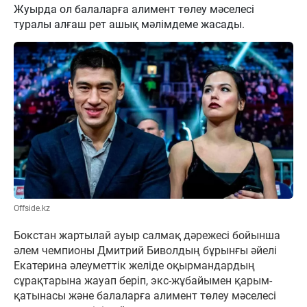
Жуырда ол балаларға алимент төлеу мәселесі
туралы алғаш рет ашық мәлімдеме жасады.
Offside.kz
Бокстан жартылай ауыр салмақ дәрежесі бойынша
әлем чемпионы Дмитрий Биволдың бұрынғы әйелі
Екатерина әлеуметтік желіде оқырмандардың
сұрақтарына жауап беріп, экс-жұбайымен қарым-
қатынасы және балаларға алимент төлеу мәселесі