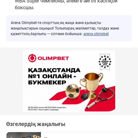
WBA Super чемпионы, әлемге әйгілі кәсіпқой
боксшы.
Arena Olimpbet-те спорттың ең жаңа және қызықты
жаңалықтарын оқыңыз! Толығырақ мәліметтер, талдау және
қажеттінің барлығы — сілтеме бойынша:
arena.olimpbet