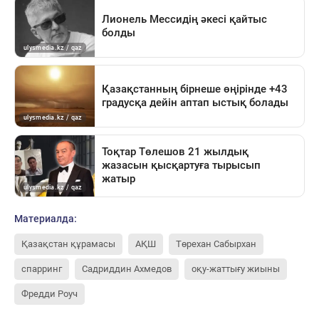
Материалда:
Қазақстан құрамасы
АҚШ
Төрехан Сабырхан
спарринг
Садриддин Ахмедов
оқу-жаттығу жиыны
Фредди Роуч