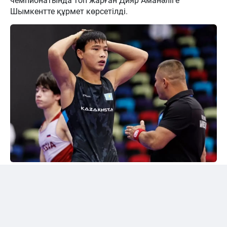
чемпионатында топ жарған Дияр Аманәліге
Шымкентте құрмет көрсетілді.
24kz
Әлем чемпионы марапатталды
Шымкентте грек-рим күресінен жасөспірімдер
арасындағы әлем чемпионы Дияр Аманәліні