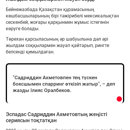
Бейнежазбада Қазақстан құрамасының
көшбасшыларының бірі тәжірибелі мексикалықтан
сескенбей, жоғары қарқынмен жұмыс істегенін
көруге болады.
Төрехан қарсыласының әр шабуылына дәл әрі
жылдам соққылармен жауап қайтарып, рингте
белсенді қимылдаған.
"Садриддин Ахметовпен тең түскен
боксшымен спарринг өткізіп жатыр", – деп
жазды Ілияс Оралбеков.
Эспадас Садриддин Ахметовтың жеңісті
сериясын тоқтатқан