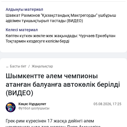
Алдыңғы материал
Шавкат Рахмонов "Қазақстандық Макгрегорды" үшбұрыш
әдісімен тұншықтырып тастады (ВИДЕО)
Келесі материал
Көптен күткен жекпе-жек жақындады: Чурчаев Еркебұлан
Тоқтармен кездесуге келісім берді
← Басты бет
Жаңалықтар
Шымкентте әлем чемпионы
атанған балуанға автокөлік берілді
(ВИДЕО)
Кеңес Нұрдаулет
05.08.2026, 17:25
Футбол шолушысы
Грек-рим күресінен 17 жасқа дейінгі әлем