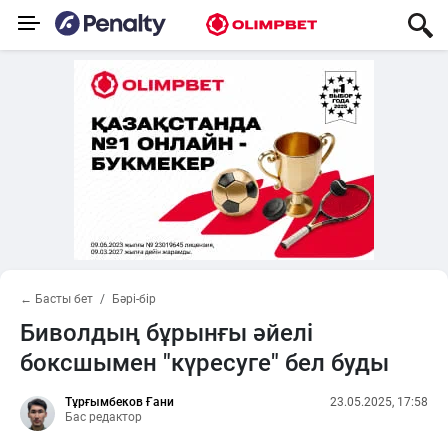
← Басты бет
Бәрі-бір
Биволдың бұрынғы әйелі
боксшымен "күресуге" бел буды
Тұрғымбеков Ғани
23.05.2025, 17:58
Бас редактор