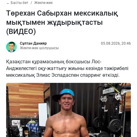
← Басты бет
Жекпе-жек
Төрехан Сабырхан мексикалық
мықтымен жұдырықтасты
(ВИДЕО)
Сұлтан Данияр
05.08.2026, 20:46
Жекпе-жек шолушысы
Қазақстан құрамасының боксшысы Лос-
Анджелестегі оқу-жаттығу жиыны кезінде тәжірибелі
мексикалық Элиас Эспадаспен спарринг өткізді.