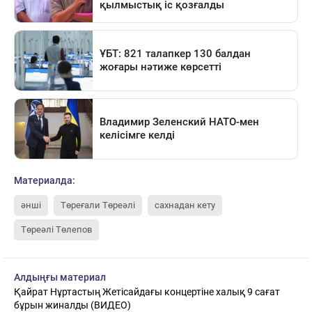
Материалда:
әнші
Төреғали Төреәлі
сахнадан кету
Төреәлі Төлепов
Алдыңғы материал
Қайрат Нұртастың Жетісайдағы концертіне халық 9 сағат
бұрын жиналды (ВИДЕО)