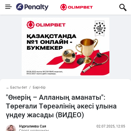
← Басты бет
Бәрі-бір
"Өнерің – Алланың аманаты":
Төреғали Төреәлінің әкесі ұлына
үндеу жасады (ВИДЕО)
Нұрғалиева Сая
02.07.2025, 12:05
Спорт шолушысы