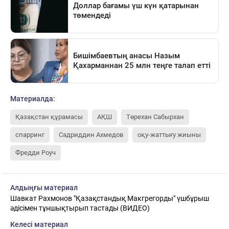
Материалда:
Қазақстан құрамасы
АҚШ
Төрехан Сабырхан
спарринг
Садриддин Ахмедов
оқу-жаттығу жиыны
Фредди Роуч
Алдыңғы материал
Шавкат Рахмонов "Қазақстандық Макгрегорды" үшбұрыш
әдісімен тұншықтырып тастады (ВИДЕО)
Келесі материал