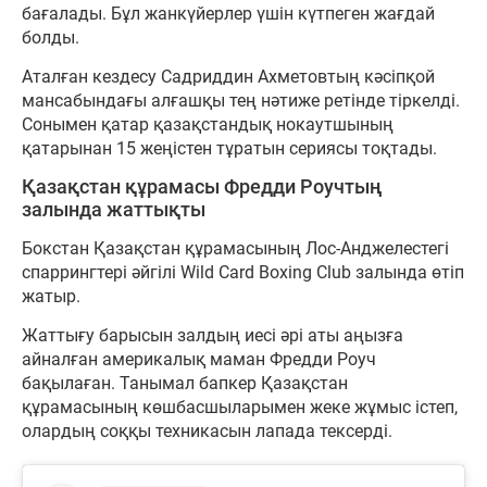
бағалады. Бұл жанкүйерлер үшін күтпеген жағдай
болды.
Аталған кездесу Садриддин Ахметовтың кәсіпқой
мансабындағы алғашқы тең нәтиже ретінде тіркелді.
Сонымен қатар қазақстандық нокаутшының
қатарынан 15 жеңістен тұратын сериясы тоқтады.
Қазақстан құрамасы Фредди Роучтың
залында жаттықты
Бокстан Қазақстан құрамасының Лос-Анджелестегі
спаррингтері әйгілі Wild Card Boxing Club залында өтіп
жатыр.
Жаттығу барысын залдың иесі әрі аты аңызға
айналған америкалық маман Фредди Роуч
бақылаған. Танымал бапкер Қазақстан
құрамасының көшбасшыларымен жеке жұмыс істеп,
олардың соққы техникасын лапада тексерді.