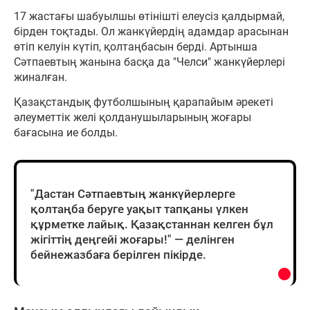
17 жастағы шабуылшы өтінішті елеусіз қалдырмай,
бірден тоқтады. Ол жанкүйердің адамдар арасынан
өтіп келуін күтіп, қолтаңбасын берді. Артынша
Сәтпаевтың жанына басқа да "Челси" жанкүйерлері
жиналған.
Қазақстандық футболшының қарапайым әрекеті
әлеуметтік желі қолданушыларының жоғары
бағасына ие болды.
"Дастан Сәтпаевтың жанкүйерлерге
қолтаңба беруге уақыт тапқаны үлкен
құрметке лайық. Қазақстаннан келген бұл
жігіттің деңгейі жоғары!" — делінген
бейнежазбаға берілген пікірде.