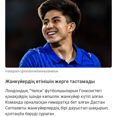
instagram/@londonwillalwaysbeblue
Жанкүйердің өтінішін жерге тастамады
Лондондық "Челси" футболшыларын Гонконгтегі
қонақүйдің ішінде көпшілік жанкүйер күтіп алған.
Команда орналасқан ғимаратқа бет алған Дастан
Сәтпаевты жанкүйерлердің бірі дауыстап шақырып,
қолтаңба беруді сұраған.