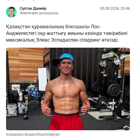
Сұлтан Данияр
05.08.2026, 20:46
Жекпе-жек шолушысы
Қазақстан құрамасының боксшысы Лос-
Анджелестегі оқу-жаттығу жиыны кезінде тәжірибелі
мексикалық Элиас Эспадаспен спарринг өткізді.
Instagram/@sabyrkhantorekhan