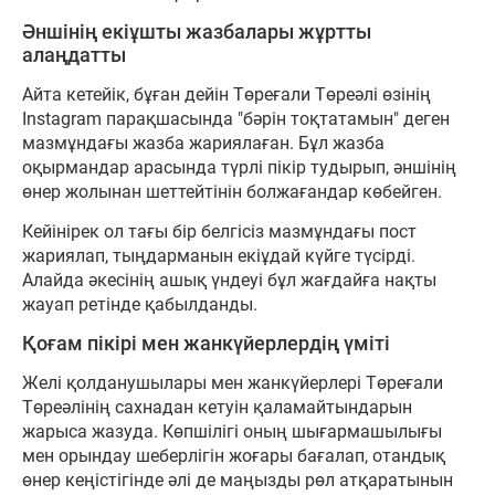
Әншінің екіұшты жазбалары жұртты
алаңдатты
Айта кетейік, бұған дейін Төреғали Төреәлі өзінің
Instagram парақшасында "бәрін тоқтатамын" деген
мазмұндағы жазба жариялаған. Бұл жазба
оқырмандар арасында түрлі пікір тудырып, әншінің
өнер жолынан шеттейтінін болжағандар көбейген.
Кейінірек ол тағы бір белгісіз мазмұндағы пост
жариялап, тыңдарманын екіұдай күйге түсірді.
Алайда әкесінің ашық үндеуі бұл жағдайға нақты
жауап ретінде қабылданды.
Қоғам пікірі мен жанкүйерлердің үміті
Желі қолданушылары мен жанкүйерлері Төреғали
Төреәлінің сахнадан кетуін қаламайтындарын
жарыса жазуда. Көпшілігі оның шығармашылығы
мен орындау шеберлігін жоғары бағалап, отандық
өнер кеңістігінде әлі де маңызды рөл атқаратынын