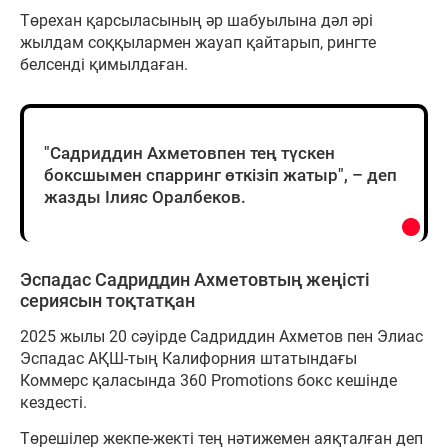
Төрехан қарсыласының әр шабуылына дәл әрі
жылдам соққылармен жауап қайтарып, рингте
белсенді қимылдаған.
"Садриддин Ахметовпен тең түскен
боксшымен спарринг өткізіп жатыр", – деп
жазды Ілияс Оралбеков.
Эспадас Садриддин Ахметовтың жеңісті
сериясын тоқтатқан
2025 жылы 20 сәуірде Садриддин Ахметов пен Элиас
Эспадас АҚШ-тың Калифорния штатындағы
Коммерс қаласында 360 Promotions бокс кешінде
кездесті.
Төрешілер жекпе-жекті тең нәтижемен аяқталған деп