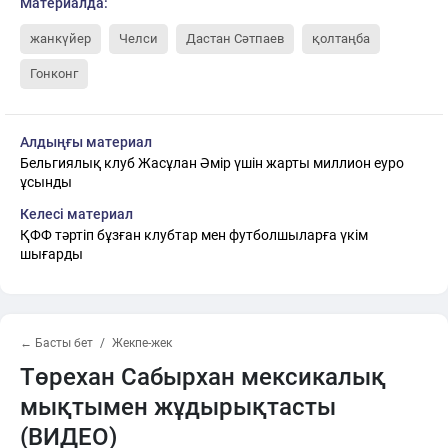
Материалда:
жанкүйер
Челси
Дастан Сәтпаев
қолтаңба
Гонконг
Алдыңғы материал
Бельгиялық клуб Жасұлан Әмір үшін жарты миллион еуро
ұсынды
Келесі материал
ҚФФ тәртіп бұзған клубтар мен футболшыларға үкім
шығарды
← Басты бет
Жекпе-жек
Төрехан Сабырхан мексикалық
мықтымен жұдырықтасты
(ВИДЕО)