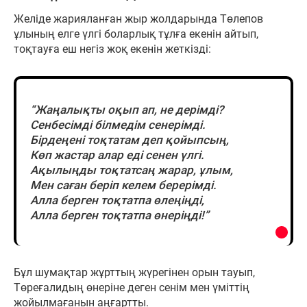
Желіде жарияланған жыр жолдарында Төлепов
ұлының елге үлгі боларлық тұлға екенін айтып,
тоқтауға еш негіз жоқ екенін жеткізді:
“Жаңалықты оқып ап, не дерімді?
Сенбесімді білмедім сенерімді.
Бірдеңені тоқтатам деп қойыпсың,
Көп жастар алар еді сенен үлгі.
Ақылыңды тоқтатсаң жарар, ұлым,
Мен саған беріп келем берерімді.
Алла берген тоқтатпа өлеңіңді,
Алла берген тоқтатпа өнеріңді!”
Бұл шумақтар жұрттың жүрегінен орын тауып,
Төреғалидың өнеріне деген сенім мен үміттің
жойылмағанын аңғартты.