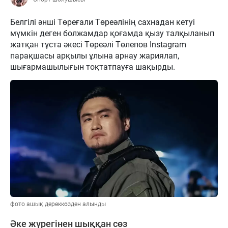
Белгілі әнші Төреғали Төреәлінің сахнадан кетуі
мүмкін деген болжамдар қоғамда қызу талқыланып
жатқан тұста әкесі Төреәлі Төлепов Instagram
парақшасы арқылы ұлына арнау жариялап,
шығармашылығын тоқтатпауға шақырды.
фото ашық дереккөзден алынды
Әке жүрегінен шыққан сөз