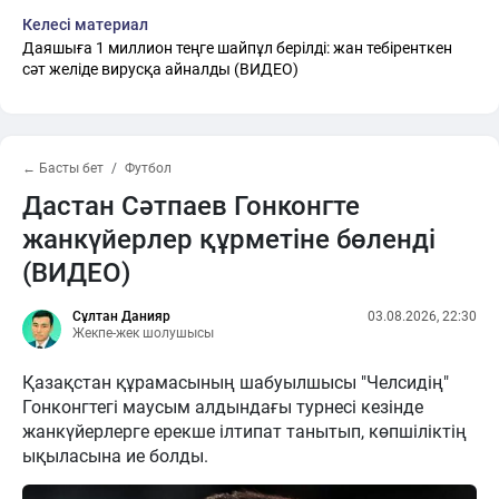
Келесі материал
Даяшыға 1 миллион теңгe шайпұл берілді: жан тебіренткен
сәт желіде вирусқа айналды (ВИДЕО)
← Басты бет
Футбол
Дастан Сәтпаев Гонконгте
жанкүйерлер құрметіне бөленді
(ВИДЕО)
Сұлтан Данияр
03.08.2026, 22:30
Жекпе-жек шолушысы
Қазақстан құрамасының шабуылшысы "Челсидің"
Гонконгтегі маусым алдындағы турнесі кезінде
жанкүйерлерге ерекше ілтипат танытып, көпшіліктің
ықыласына ие болды.