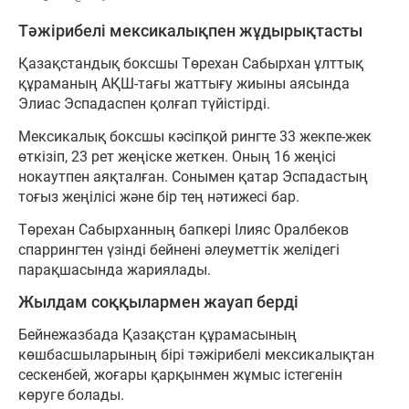
Тәжірибелі мексикалықпен жұдырықтасты
Қазақстандық боксшы Төрехан Сабырхан ұлттық
құраманың АҚШ-тағы жаттығу жиыны аясында
Элиас Эспадаспен қолғап түйістірді.
Мексикалық боксшы кәсіпқой рингте 33 жекпе-жек
өткізіп, 23 рет жеңіске жеткен. Оның 16 жеңісі
нокаутпен аяқталған. Сонымен қатар Эспадастың
тоғыз жеңілісі және бір тең нәтижесі бар.
Төрехан Сабырханның бапкері Ілияс Оралбеков
спаррингтен үзінді бейнені әлеуметтік желідегі
парақшасында жариялады.
Жылдам соққылармен жауап берді
Бейнежазбада Қазақстан құрамасының
көшбасшыларының бірі тәжірибелі мексикалықтан
сескенбей, жоғары қарқынмен жұмыс істегенін
көруге болады.