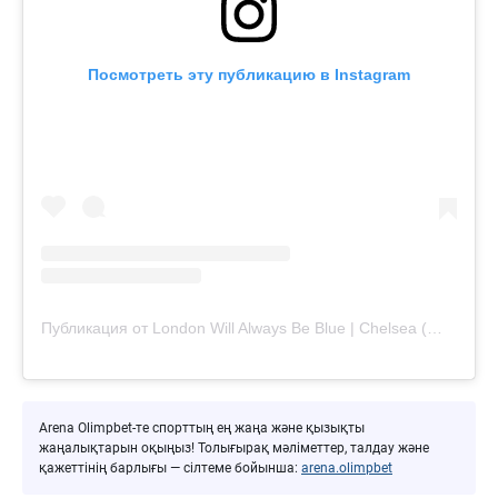
Посмотреть эту публикацию в Instagram
Публикация от London Will Always Be Blue | Chelsea (@londonwillalwaysbeblue)
Arena Olimpbet-те спорттың ең жаңа және қызықты
жаңалықтарын оқыңыз! Толығырақ мәліметтер, талдау және
қажеттінің барлығы — сілтеме бойынша:
arena.olimpbet