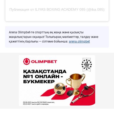
Публикация от ILIYAS BOXING ACADEMY 085 (@iba.085)
Arena Olimpbet-те спорттың ең жаңа және қызықты
жаңалықтарын оқыңыз! Толығырақ мәліметтер, талдау және
қажеттінің барлығы — сілтеме бойынша:
arena.olimpbet