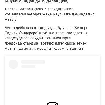
Маусым алдындағы дайындық
Дастан Сәтпаев қазір "Челсидің" негізгі
командасымен бірге жаңа маусымға дайындалып
жатыр.
Бұған дейін қазақстандық шабуылшы "Вестерн
Сидней Уондерерс" клубына қарсы жолдастық
кездесуде гол соққан. Сонымен бірге
лондондықтардың "Тоттенхэмге" қарсы өткен
матчында алаңға қосалқы құрамнан шықты.