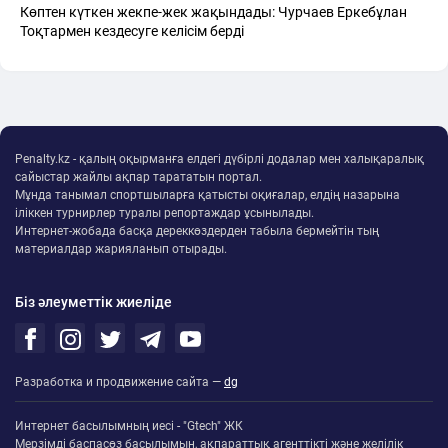
Көптен күткен жекпе-жек жақындады: Чурчаев Еркебұлан
Тоқтармен кездесуге келісім берді
Penalty.kz - қалың оқырманға елдегі дүбірлі додалар мен халықаралық
сайыстар жайлы ақпар тарататын портал.
Мұнда танымал спортшыларға қатысты оқиғалар, елдің назарына
іліккен турнирлер туралы репортаждар ұсынылады.
Интернет-жобада басқа дереккөздерден табыла бермейтін тың
материалдар жарияланып отырады.
Біз әлеуметтік жиеліде
Разработка и продвижение сайта —
dg
Интернет басылымның иесі - "Gtech" ЖК
Мерзімді баспасөз басылымын, ақпараттық агенттікті және желілік