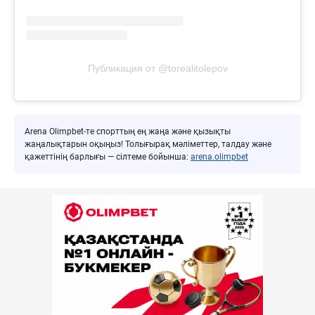
Публикация от @torealitolepov
Arena Olimpbet-те спорттың ең жаңа және қызықты
жаңалықтарын оқыңыз! Толығырақ мәліметтер, талдау және
қажеттінің барлығы — сілтеме бойынша:
arena.olimpbet