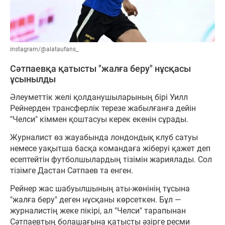
instagram/@alataufans_
Сәтпаевқа қатысты "жалға беру" нұсқасы
ұсынылды
Әлеуметтік желі қолданушыларының бірі Уилл
Рейнерден трансферлік терезе жабылғанға дейін
"Челси" кіммен қоштасуы керек екенін сұрады.
Журналист өз жауабында лондондық клуб сатуы
немесе уақытша басқа командаға жіберуі қажет деп
есептейтін футболшылардың тізімін жариялады. Сол
тізімге Дастан Сәтпаев та енген.
Рейнер жас шабуылшының аты-жөнінің тұсына
"жалға беру" деген нұсқаны көрсеткен. Бұл —
журналистің жеке пікірі, ал "Челси" тарапынан
Сәтпаевтың болашағына қатысты әзірге ресми