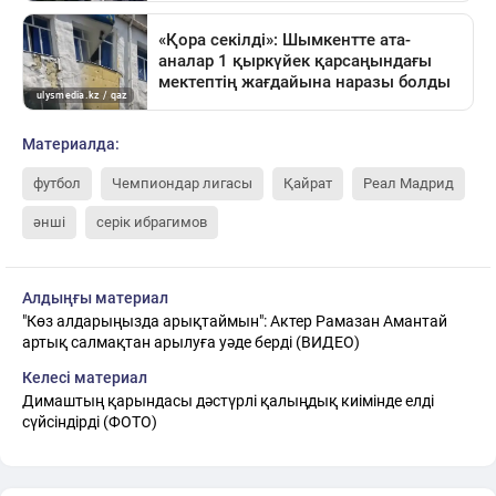
Материалда:
футбол
Чемпиондар лигасы
Қайрат
Реал Мадрид
әнші
серік ибрагимов
Алдыңғы материал
"Көз алдарыңызда арықтаймын": Актер Рамазан Амантай
артық салмақтан арылуға уәде берді (ВИДЕО)
Келесі материал
Димаштың қарындасы дәстүрлі қалыңдық киімінде елді
сүйсіндірді (ФОТО)