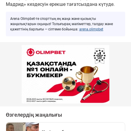
Мадрид» кездесуін ерекше тағатсыздана күтуде.
Arena Olimpbet-те спорттың ең жаңа және қызықты
жаңалықтарын оқыңыз! Толығырақ мәліметтер, талдау және
қажеттінің барлығы — сілтеме бойынша:
arena.olimpbet