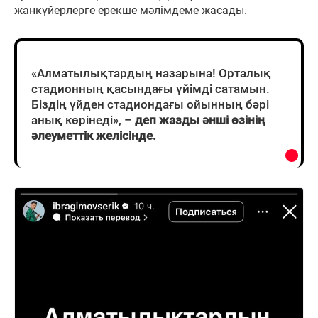
жанкүйерлерге ерекше мәлімдеме жасады.
«Алматылықтардың назарына! Орталық
стадионның қасындағы үйімді сатамын.
Біздің үйден стадиондағы ойынның бәрі
анық көрінеді», –
деп жазды әнші өзінің
әлеуметтік желісінде.