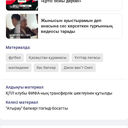
Материалда:
футбол
Қазақстан құрамасы
Ұлттар лигасы
мәлімдеме
бас бапкер
Джон ван’т Схип
Алдыңғы материал
ҚПЛ клубы ФИФА-ның трансферлік шектеуінен құтылды
Келесі материал
"Атырау" бапкері тізгінді босатты