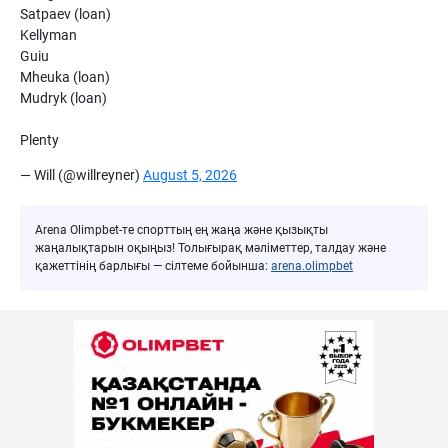
Satpaev (loan)
Kellyman
Guiu
Mheuka (loan)
Mudryk (loan)
Plenty
— Will (@willreyner)
August 5, 2026
Arena Olimpbet-те спорттың ең жаңа және қызықты
жаңалықтарын оқыңыз! Толығырақ мәліметтер, талдау және
қажеттінің барлығы — сілтеме бойынша:
arena.olimpbet