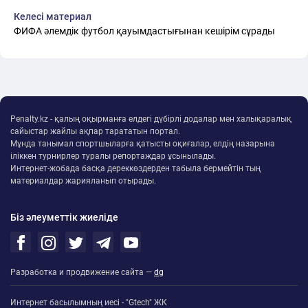
Келесі материал
ФИФА әлемдік футбол қауымдастығынан кешірім сұрады
Penalty.kz - қалың оқырманға елдегі дүбірлі додалар мен халықаралық
сайыстар жайлы ақпар тарататын портал.
Мұнда танымал спортшыларға қатысты оқиғалар, елдің назарына
іліккен турнирлер туралы репортаждар ұсынылады.
Интернет-жобада басқа дереккөздерден табыла бермейтін тың
материалдар жарияланып отырады.
Біз әлеуметтік жиеліде
Разработка и продвижение сайта —
dg
Интернет басылымның иесі - "Gtech" ЖК