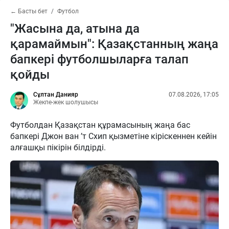
← Басты бет
Футбол
"Жасына да, атына да
қарамаймын": Қазақстанның жаңа
бапкері футболшыларға талап
қойды
Сұлтан Данияр
07.08.2026, 17:05
Жекпе-жек шолушысы
Футболдан Қазақстан құрамасының жаңа бас
бапкері Джон ван ’т Схип қызметіне кіріскеннен кейін
алғашқы пікірін білдірді.