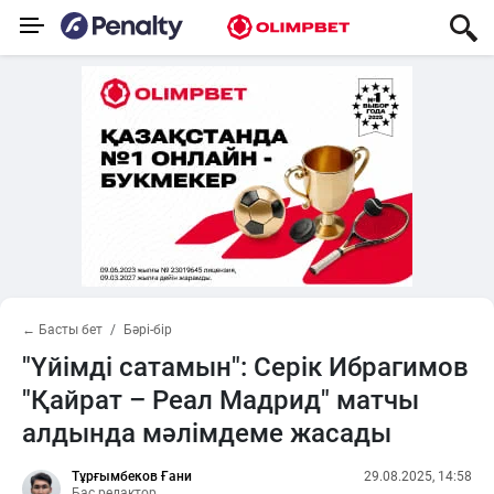
← Басты бет
Бәрі-бір
"Үйімді сатамын": Серік Ибрагимов
"Қайрат – Реал Мадрид" матчы
алдында мәлімдеме жасады
Тұрғымбеков Ғани
29.08.2025, 14:58
Бас редактор