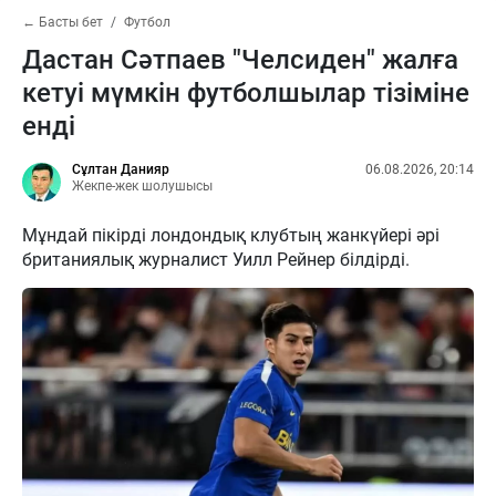
← Басты бет
Футбол
Дастан Сәтпаев "Челсиден" жалға
кетуі мүмкін футболшылар тізіміне
енді
Сұлтан Данияр
06.08.2026, 20:14
Жекпе-жек шолушысы
Мұндай пікірді лондондық клубтың жанкүйері әрі
британиялық журналист Уилл Рейнер білдірді.