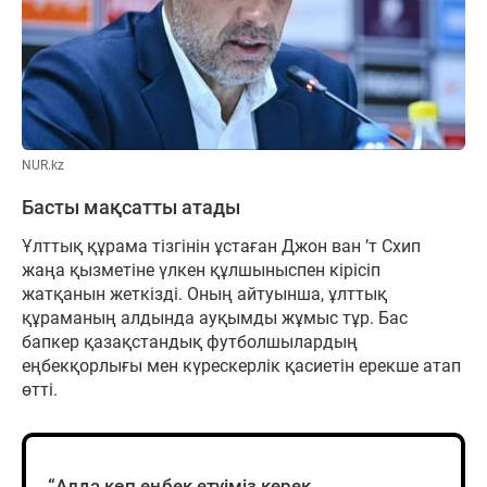
NUR.kz
Басты мақсатты атады
Ұлттық құрама тізгінін ұстаған Джон ван ’т Схип
жаңа қызметіне үлкен құлшыныспен кірісіп
жатқанын жеткізді. Оның айтуынша, ұлттық
құраманың алдында ауқымды жұмыс тұр. Бас
бапкер қазақстандық футболшылардың
еңбекқорлығы мен күрескерлік қасиетін ерекше атап
өтті.
“Алда көп еңбек етуіміз керек.