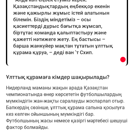
Қазақстандықтардың еңбекқор екенін
және қажырлы жұмыс істей алатынын
білемін. Біздің міндетіміз – осы
қасиеттерді дұрыс бағытқа жұмсап,
біртұтас команда қалыптастыру және
қажетті нәтижеге жету. Ең бастысы –
барша жанкүйер мақтан тұтатын ұлттық
құрама құруә, – деді ван ’т Схип.
Ұлттық құрамаға кімдер шақырылады?
Нидерланд маманы жақын арада Қазақстан
чемпионатында өнер көрсететін футболшылардың
мүмкіндігін жан-жақты саралауды жоспарлап отыр.
Бапкердің сөзінше, ұлттық құрама сапына қосылуға
кез келген ойыншының мүмкіндігі бар.
Футболшының жасы немесе қазіргі мәртебесі шешуші
фактор болмайды.