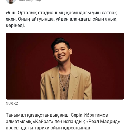
Әнші Орталық стадионның қасындағы үйін сатпақ
екен. Оның айтуынша, үйден алаңдағы ойын анық
көрінеді.
NUR.KZ
Танымал қазақстандық әнші Серік Ибрагимов
алматылық «Қайрат» пен испандық «Реал Мадрид»
арасындағы тарихи ойын қарсаңында