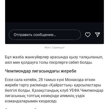
Фото: Скриншот
Бұл жазба жанкүйерлер арасында қызу талқыланып,
әзіл мен қолдауға толы пікірлерге себеп болды.
Чемпиондар лигасындағы жеребе
Еске сала кетейік, 28 тамыз күні Монакода өткен
жеребе тарту рәсімінде «Қайраттың» қарсыластары
белгілі болды. Қазақстандық клуб УЕФА Чемпиондар
лигасының топтық кезеңінде әлемнің үздік
командаларымен кездеседі.