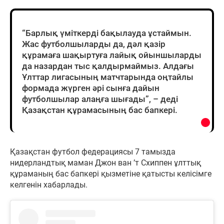
“Барлық үміткерді бақылауда ұстаймын.
Жас футболшыларды да, дәл қазір
құрамаға шақыртуға лайық ойыншыларды
да назардан тыс қалдырмаймыз. Алдағы
Ұлттар лигасының матчтарында оңтайлы
формада жүрген әрі сынға дайын
футболшылар алаңға шығады”, – деді
Қазақстан құрамасының бас бапкері.
Қазақстан футбол федерациясы 7 тамызда
нидерландтық маман Джон ван ’т Схиппен ұлттық
құраманың бас бапкері қызметіне қатысты келісімге
келгенін хабарлады.