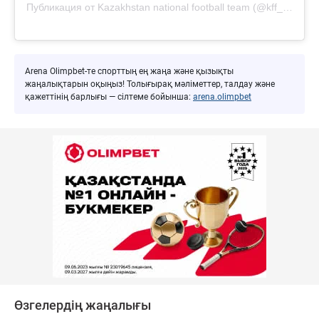
Публикация от Kazakhstan national football team (@kff_team)
Arena Olimpbet-те спорттың ең жаңа және қызықты
жаңалықтарын оқыңыз! Толығырақ мәліметтер, талдау және
қажеттінің барлығы — сілтеме бойынша:
arena.olimpbet