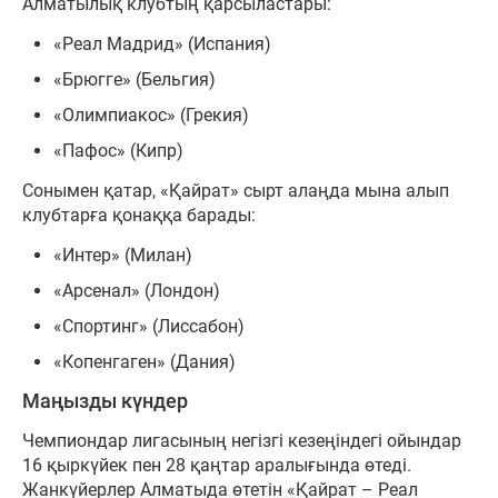
Алматылық клубтың қарсыластары:
«Реал Мадрид» (Испания)
«Брюгге» (Бельгия)
«Олимпиакос» (Грекия)
«Пафос» (Кипр)
Сонымен қатар, «Қайрат» сырт алаңда мына алып
клубтарға қонаққа барады:
«Интер» (Милан)
«Арсенал» (Лондон)
«Спортинг» (Лиссабон)
«Копенгаген» (Дания)
Маңызды күндер
Чемпиондар лигасының негізгі кезеңіндегі ойындар
16 қыркүйек пен 28 қаңтар аралығында өтеді.
Жанкүйерлер Алматыда өтетін «Қайрат – Реал