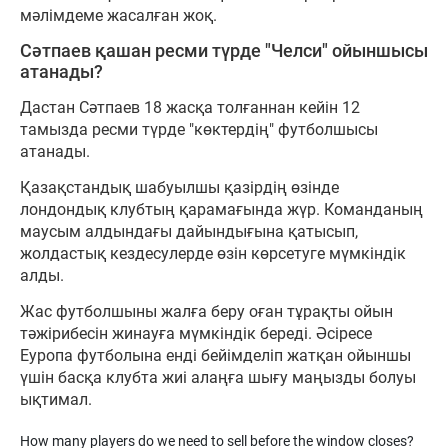
мәлімдеме жасалған жоқ.
Сәтпаев қашан ресми түрде "Челси" ойыншысы
атанады?
Дастан Сәтпаев 18 жасқа толғаннан кейін 12
тамызда ресми түрде "көктердің" футболшысы
атанады.
Қазақстандық шабуылшы қазірдің өзінде
лондондық клубтың қарамағында жүр. Команданың
маусым алдындағы дайындығына қатысып,
жолдастық кездесулерде өзін көрсетуге мүмкіндік
алды.
Жас футболшыны жалға беру оған тұрақты ойын
тәжірибесін жинауға мүмкіндік береді. Әсіресе
Еуропа футболына енді бейімделіп жатқан ойыншы
үшін басқа клубта жиі алаңға шығу маңызды болуы
ықтимал.
How many players do we need to sell before the window closes?