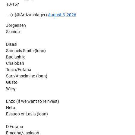
10-15?
— ✈️ (@Arrizabalager)
August 5, 2026
Jorgensen
Slonina
Disasi
Samuels Smith (loan)
Badiashile
Chalobah
Tosin/Fofana
Sarr/Anselmino (loan)
Gusto
Wiley
Enzo (if we want to reinvest)
Neto
Essugo or Lavia (loan)
D Fofana
Emegha/Jaxkson