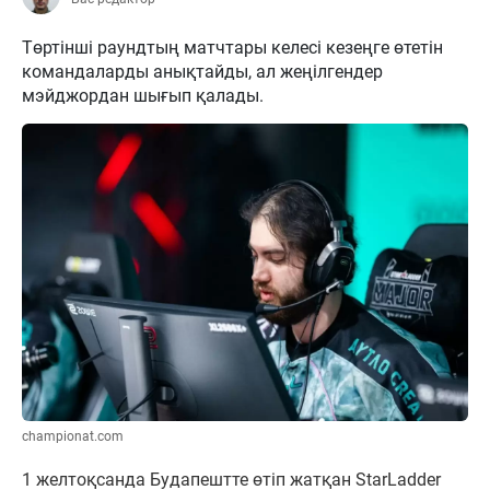
Төртінші раундтың матчтары келесі кезеңге өтетін
командаларды анықтайды, ал жеңілгендер
мэйджордан шығып қалады.
championat.com
1 желтоқсанда Будапештте өтіп жатқан StarLadder