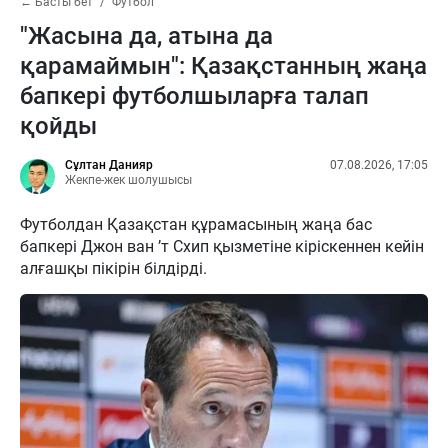
← Басты бет
Футбол
"Жасына да, атына да
қарамаймын": Қазақстанның жаңа
бапкері футболшыларға талап
қойды
Сұлтан Данияр
07.08.2026, 17:05
Жекпе-жек шолушысы
Футболдан Қазақстан құрамасының жаңа бас
бапкері Джон ван ’т Схип қызметіне кіріскеннен кейін
алғашқы пікірін білдірді.