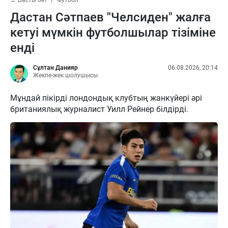
← Басты бет
Футбол
Дастан Сәтпаев "Челсиден" жалға
кетуі мүмкін футболшылар тізіміне
енді
Сұлтан Данияр
06.08.2026, 20:14
Жекпе-жек шолушысы
Мұндай пікірді лондондық клубтың жанкүйері әрі
британиялық журналист Уилл Рейнер білдірді.