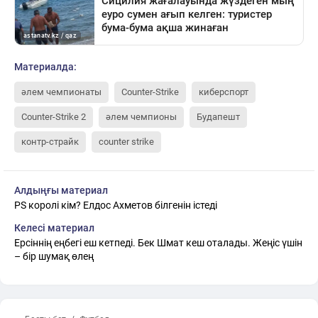
Материалда:
әлем чемпионаты
Counter-Strike
киберспорт
Counter-Strike 2
әлем чемпионы
Будапешт
контр-страйк
counter strike
Алдыңғы материал
PS королі кім? Елдос Ахметов білгенін істеді
Келесі материал
Ерсіннің еңбегі еш кетпеді. Бек Шмат кеш оталады. Жеңіс үшін
– бір шумақ өлең