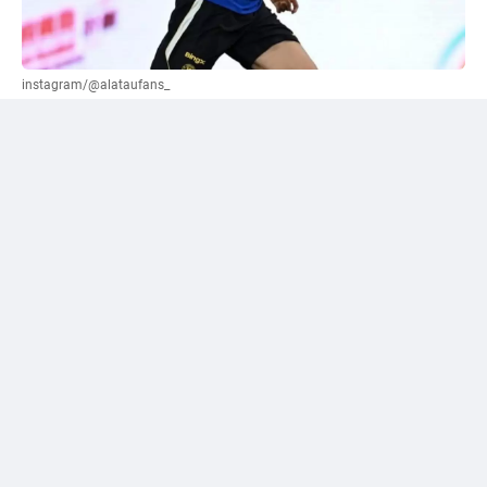
instagram/@alataufans_
Сәтпаевқа қатысты "жалға беру" нұсқасы
ұсынылды
Әлеуметтік желі қолданушыларының бірі Уилл
Рейнерден трансферлік терезе жабылғанға дейін
"Челси" кіммен қоштасуы керек екенін сұрады.
Журналист өз жауабында лондондық клуб сатуы
немесе уақытша басқа командаға жіберуі қажет деп
есептейтін футболшылардың тізімін жариялады. Сол
тізімге Дастан Сәтпаев та енген.
Рейнер жас шабуылшының аты-жөнінің тұсына
"жалға беру" деген нұсқаны көрсеткен. Бұл —
журналистің жеке пікірі, ал "Челси" тарапынан
Сәтпаевтың болашағына қатысты әзірге ресми
мәлімдеме жасалған жоқ.