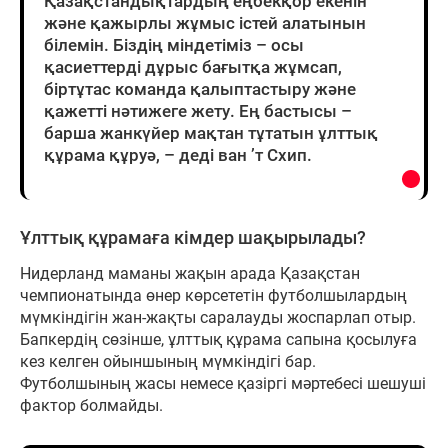
Қазақстандықтардың еңбекқор екенін
және қажырлы жұмыс істей алатынын
білемін. Біздің міндетіміз – осы
қасиеттерді дұрыс бағытқа жұмсап,
біртұтас команда қалыптастыру және
қажетті нәтижеге жету. Ең бастысы –
барша жанкүйер мақтан тұтатын ұлттық
құрама құруә, – деді ван ’т Схип.
Ұлттық құрамаға кімдер шақырылады?
Нидерланд маманы жақын арада Қазақстан
чемпионатында өнер көрсететін футболшылардың
мүмкіндігін жан-жақты саралауды жоспарлап отыр.
Бапкердің сөзінше, ұлттық құрама сапына қосылуға
кез келген ойыншының мүмкіндігі бар.
Футболшының жасы немесе қазіргі мәртебесі шешуші
фактор болмайды.