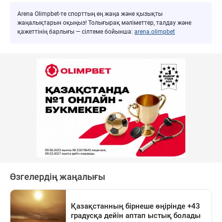
Arena Olimpbet-те спорттың ең жаңа және қызықты
жаңалықтарын оқыңыз! Толығырақ мәліметтер, талдау және
қажеттінің барлығы — сілтеме бойынша:
arena.olimpbet