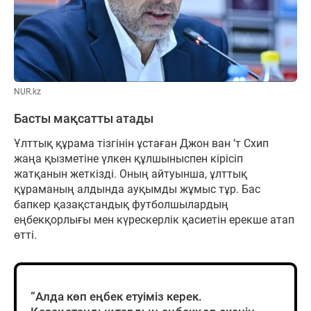
NUR.kz
Басты мақсатты атады
Ұлттық құрама тізгінін ұстаған Джон ван ’т Схип
жаңа қызметіне үлкен құлшыныспен кірісіп
жатқанын жеткізді. Оның айтуынша, ұлттық
құраманың алдында ауқымды жұмыс тұр. Бас
бапкер қазақстандық футболшылардың
еңбекқорлығы мен күрескерлік қасиетін ерекше атап
өтті.
“Алда көп еңбек етуіміз керек.