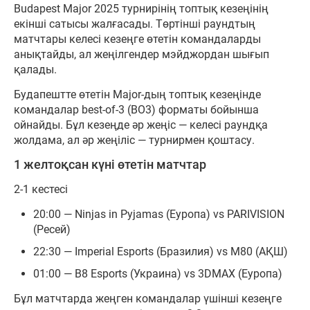
Budapest Major 2025 турнирінің топтық кезеңінің
екінші сатысы жалғасады. Төртінші раундтың
матчтары келесі кезеңге өтетін командаларды
анықтайды, ал жеңілгендер мэйджордан шығып
қалады.
Будапештте өтетін Major-дың топтық кезеңінде
командалар best-of-3 (BO3) форматы бойынша
ойнайды. Бұл кезеңде әр жеңіс — келесі раундқа
жолдама, ал әр жеңіліс — турнирмен қоштасу.
1 желтоқсан күні өтетін матчтар
2-1 кестесі
20:00 — Ninjas in Pyjamas (Еуропа) vs PARIVISION
(Ресей)
22:30 — Imperial Esports (Бразилия) vs M80 (АҚШ)
01:00 — B8 Esports (Украина) vs 3DMAX (Еуропа)
Бұл матчтарда жеңген командалар үшінші кезеңге