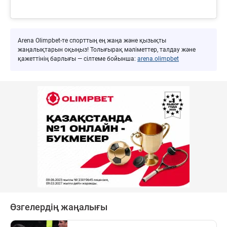
Arena Olimpbet-те спорттың ең жаңа және қызықты
жаңалықтарын оқыңыз! Толығырақ мәліметтер, талдау және
қажеттінің барлығы — сілтеме бойынша:
arena.olimpbet