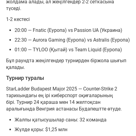
жолдама алады, ал жеңілгендер 2-2 сеткасына
түседі.
1-2 кестесі
20:00 — Fnatic (Еуропа) vs Passion UA (Украина)
22:30 — Aurora Gaming (Еуропа) vs Astralis (Еуропа)
01:00 — TYLOO (Қытай) vs Team Liquid (Еуропа)
Бұл раундта жеңілгендер турнирден біржола шығып
қалады.
Турнир туралы
StarLadder Budapest Major 2025 — Counter-Strike 2
тарихындағы ең ірі киберспорт оқиғаларының
бірі. Турнир 24 қараша мен 14 желтоқсан
аралығында Венгрия астанасы Будапештте өтуде.
Жалпы қатысушылар саны: 32 команда
Жүлде қоры: $1,25 млн