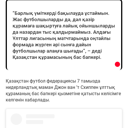
“Барлық үміткерді бақылауда ұстаймын.
Жас футболшыларды да, дәл қазір
құрамаға шақыртуға лайық ойыншыларды
да назардан тыс қалдырмаймыз. Алдағы
Ұлттар лигасының матчтарында оңтайлы
формада жүрген әрі сынға дайын
футболшылар алаңға шығады”, – деді
Қазақстан құрамасының бас бапкері.
Қазақстан футбол федерациясы 7 тамызда
нидерландтық маман Джон ван ’т Схиппен ұлттық
құраманың бас бапкері қызметіне қатысты келісімге
келгенін хабарлады.