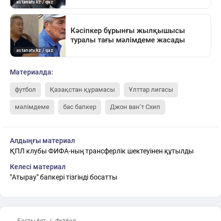
Материалда:
футбол
Қазақстан құрамасы
Ұлттар лигасы
мәлімдеме
бас бапкер
Джон ван’т Схип
Алдыңғы материал
ҚПЛ клубы ФИФА-ның трансферлік шектеуінен құтылды
Келесі материал
"Атырау" бапкері тізгінді босатты