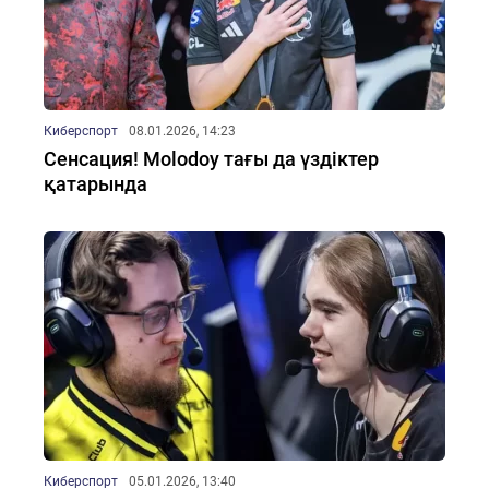
Киберспорт
08.01.2026, 14:23
Сенсация! Molodoy тағы да үздіктер
қатарында
Киберспорт
05.01.2026, 13:40