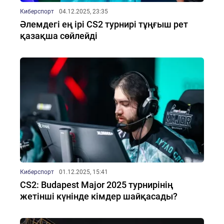
Киберспорт
04.12.2025, 23:35
Әлемдегі ең ірі CS2 турнирі тұңғыш рет
қазақша сөйлейді
Киберспорт
01.12.2025, 15:41
CS2: Budapest Major 2025 турнирінің
жетінші күнінде кімдер шайқасады?