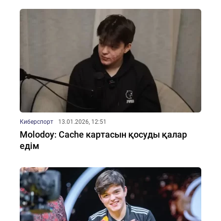
Киберспорт
13.01.2026, 12:51
Molodoy: Cache картасын қосуды қалар
едім