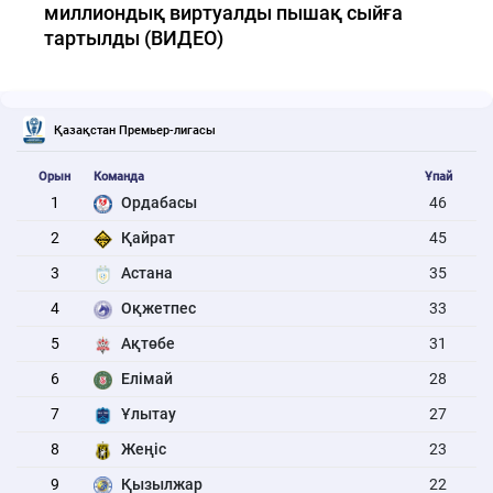
миллиондық виртуалды пышақ сыйға
тартылды (ВИДЕО)
Қазақстан Премьер-лигасы
Орын
Команда
Ұпай
1
Ордабасы
46
2
Қайрат
45
3
Астана
35
4
Оқжетпес
33
5
Ақтөбе
31
6
Елімай
28
7
Ұлытау
27
8
Жеңіс
23
9
Қызылжар
22