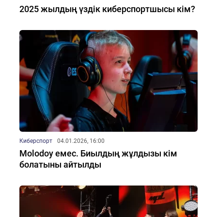
2025 жылдың үздік киберспортшысы кім?
Киберспорт
04.01.2026, 16:00
Molodoy емес. Биылдың жұлдызы кім
болатыны айтылды