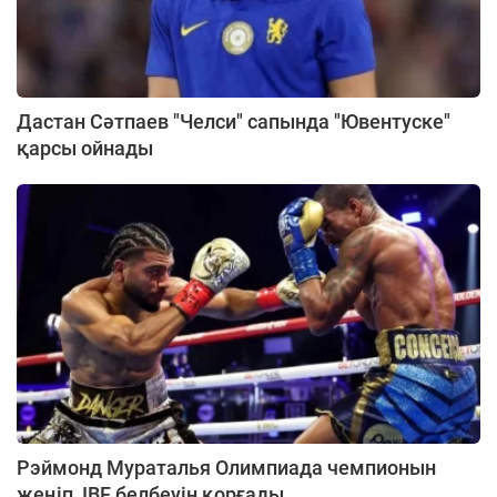
Дастан Сәтпаев "Челси" сапында "Ювентуске"
қарсы ойнады
Рэймонд Мураталья Олимпиада чемпионын
жеңіп, IBF белбеуін қорғады