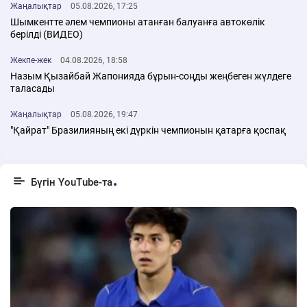
Жаңалықтар
05.08.2026, 17:25
Шымкентте әлем чемпионы атанған балуанға автокөлік
берілді (ВИДЕО)
Жекпе-жек
04.08.2026, 18:58
Назым Қызайбай Жапонияда бұрын-соңды жеңбеген жүлдеге
таласады
Жаңалықтар
05.08.2026, 19:47
"Қайрат" Бразилияның екі дүркін чемпионын қатарға қоспақ
Бүгін YouTube-та