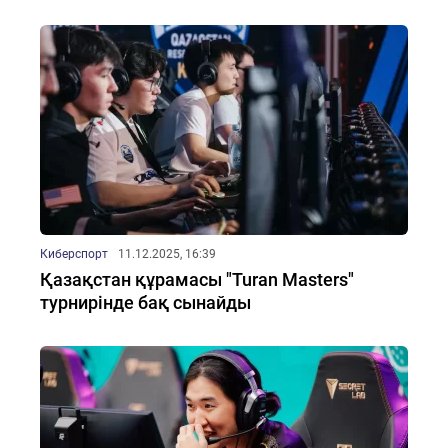
Киберспорт
11.12.2025, 16:39
Қазақстан құрамасы "Turan Masters"
турнирінде бақ сынайды