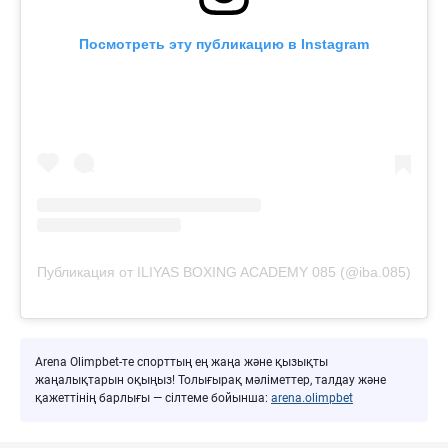
Посмотреть эту публикацию в Instagram
Публикация от ILIYAS BOXING ACADEMY 085 (@iba.085)
Arena Olimpbet-те спорттың ең жаңа және қызықты
жаңалықтарын оқыңыз! Толығырақ мәліметтер, талдау және
қажеттінің барлығы — сілтеме бойынша:
arena.olimpbet