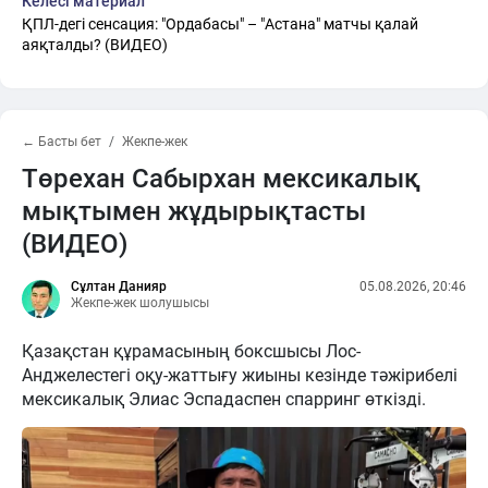
Келесі материал
ҚПЛ-дегі сенсация: "Ордабасы" – "Астана" матчы қалай
аяқталды? (ВИДЕО)
← Басты бет
Жекпе-жек
Төрехан Сабырхан мексикалық
мықтымен жұдырықтасты
(ВИДЕО)
Сұлтан Данияр
05.08.2026, 20:46
Жекпе-жек шолушысы
Қазақстан құрамасының боксшысы Лос-
Анджелестегі оқу-жаттығу жиыны кезінде тәжірибелі
мексикалық Элиас Эспадаспен спарринг өткізді.