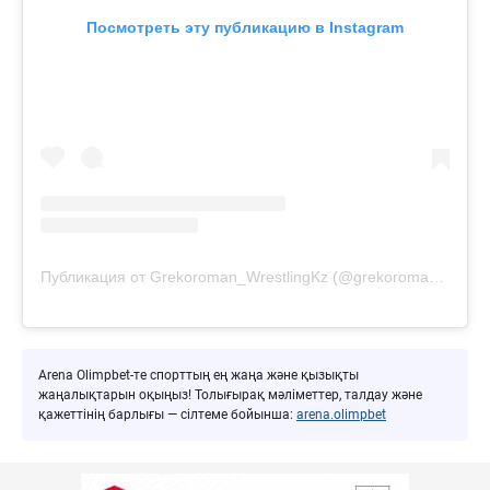
Посмотреть эту публикацию в Instagram
Публикация от Grekoroman_WrestlingKz (@grekoroman_wrestlingkz)
Arena Olimpbet-те спорттың ең жаңа және қызықты
жаңалықтарын оқыңыз! Толығырақ мәліметтер, талдау және
қажеттінің барлығы — сілтеме бойынша:
arena.olimpbet