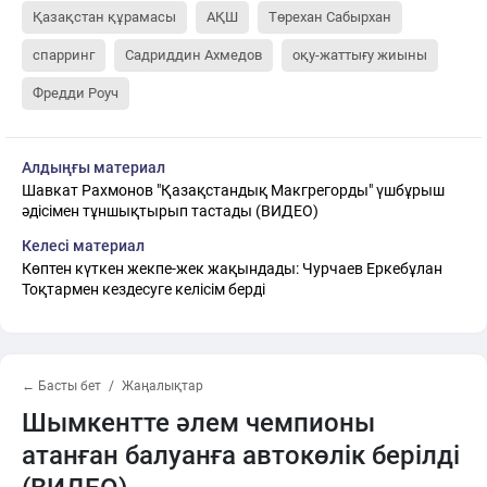
Қазақстан құрамасы
АҚШ
Төрехан Сабырхан
спарринг
Садриддин Ахмедов
оқу-жаттығу жиыны
Фредди Роуч
Алдыңғы материал
Шавкат Рахмонов "Қазақстандық Макгрегорды" үшбұрыш
әдісімен тұншықтырып тастады (ВИДЕО)
Келесі материал
Көптен күткен жекпе-жек жақындады: Чурчаев Еркебұлан
Тоқтармен кездесуге келісім берді
← Басты бет
Жаңалықтар
Шымкентте әлем чемпионы
атанған балуанға автокөлік берілді