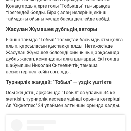
Қонақтардың ерте голы "Тобылды" тығырыққа
тірегендей болды. Бірақ алаң иелерінің екінші
таймдағы ойыны мүлде басқа деңгейде өрбіді.
Жасұлан Жұмашев дубльдің авторы
Екінші таймда "Тобыл" толықтай басымдықты қолға
алып, қарсыласын қыспаққа алды. Нәтижесінде
Жасұлан Жұмашев белсенді ойынының арқасында
дубль жасап, команданы алға шығарды. Екі гол да
шабуылшы Николай Сигневичтің тамаша
ассисттерінен кейін соғылды.
Турнирлік жағдай: "Тобыл" — үздік үштікте
Осы жеңістің арқасында "Тобыл" өз ұпайын 34-ке
жеткізіп, турнирлік кестеде үшінші орынға көтерілді.
Ал "Оқжетпес" 24 ұпаймен алтыншы орында қалды.