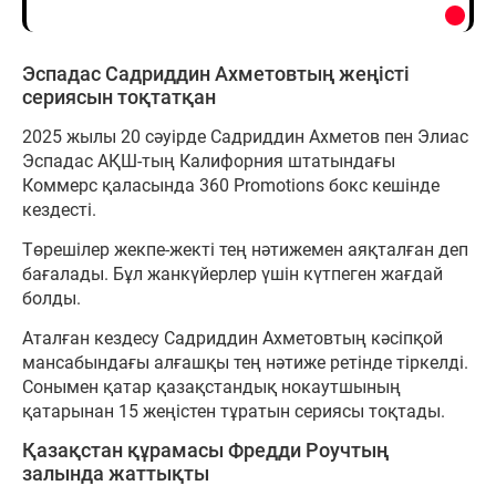
Эспадас Садриддин Ахметовтың жеңісті
сериясын тоқтатқан
2025 жылы 20 сәуірде Садриддин Ахметов пен Элиас
Эспадас АҚШ-тың Калифорния штатындағы
Коммерс қаласында 360 Promotions бокс кешінде
кездесті.
Төрешілер жекпе-жекті тең нәтижемен аяқталған деп
бағалады. Бұл жанкүйерлер үшін күтпеген жағдай
болды.
Аталған кездесу Садриддин Ахметовтың кәсіпқой
мансабындағы алғашқы тең нәтиже ретінде тіркелді.
Сонымен қатар қазақстандық нокаутшының
қатарынан 15 жеңістен тұратын сериясы тоқтады.
Қазақстан құрамасы Фредди Роучтың
залында жаттықты