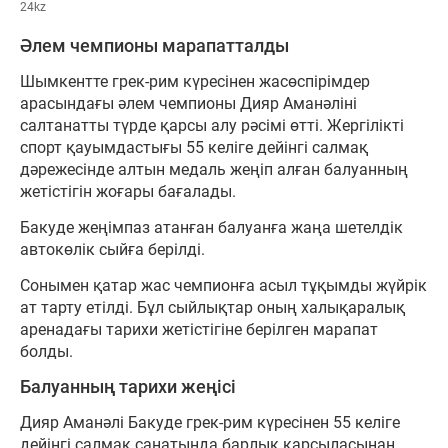
24kz
Әлем чемпионы марапатталды
Шымкентте грек-рим күресінен жасөспірімдер
арасындағы әлем чемпионы Дияр Аманәліні
салтанатты түрде қарсы алу рәсімі өтті. Жергілікті
спорт қауымдастығы 55 келіге дейінгі салмақ
дәрежесінде алтын медаль жеңіп алған балуанның
жетістігін жоғары бағалады.
Бакуде жеңімпаз атанған балуанға жаңа шетелдік
автокөлік сыйға берілді.
Сонымен қатар жас чемпионға асыл тұқымды жүйрік
ат тарту етілді. Бұл сыйлықтар оның халықаралық
аренадағы тарихи жетістігіне берілген марапат
болды.
Балуанның тарихи жеңісі
Дияр Аманәлі Бакуде грек-рим күресінен 55 келіге
дейінгі салмақ санатында барлық қарсыласынан