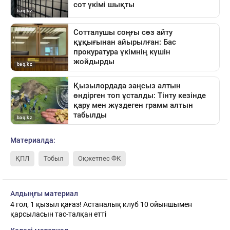
Материалда:
ҚПЛ
Тобыл
Оқжетпес ФК
Алдыңғы материал
4 гол, 1 қызыл қағаз! Астаналық клуб 10 ойыншымен
қарсыласын тас-талқан етті