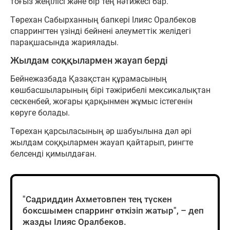
тоғыз жеңілісі және бір тең нәтижесі бар.
Төрехан Сабырханның бапкері Ілияс Оралбеков
спаррингтен үзінді бейнені әлеуметтік желідегі
парақшасында жариялады.
Жылдам соққылармен жауап берді
Бейнежазбада Қазақстан құрамасының
көшбасшыларының бірі тәжірибелі мексикалықтан
сескенбей, жоғары қарқынмен жұмыс істегенін
көруге болады.
Төрехан қарсыласының әр шабуылына дәл әрі
жылдам соққылармен жауап қайтарып, рингте
белсенді қимылдаған.
"Садриддин Ахметовпен тең түскен
боксшымен спарринг өткізіп жатыр", – деп
жазды Ілияс Оралбеков.