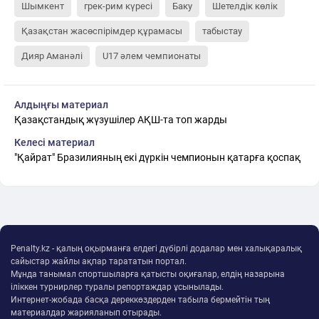
Шымкент
грек-рим күресі
Баку
Шетелдік көлік
Қазақстан жасөспірімдер құрамасы
табыстау
Дияр Аманәлі
U17 әлем чемпионаты
Алдыңғы материал
Қазақстандық жүзушілер АҚШ-та топ жарды
Келесі материал
"Қайрат" Бразилияның екі дүркін чемпионын қатарға қоспақ
Penalty.kz - қалың оқырманға елдегі дүбірлі додалар мен халықаралық
сайыстар жайлы ақпар тарататын портал.
Мұнда танымал спортшыларға қатысты оқиғалар, елдің назарына
іліккен турнирлер туралы репортаждар ұсынылады.
Интернет-жобада басқа дереккөздерден табыла бермейтін тың
материалдар жарияланып отырады.