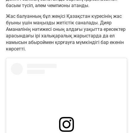
басым түсіп, әлем чемпионы атанды.
Жас балуанның бұл жеңісі Қазақстан күресінің жас
буыны үшін маңызды жетістік саналады. Дияр
Аманәлінің нәтижесі оның алдағы уақытта ересектер
арасындағы ірі халықаралық жарыстарда да ел
намысын абыроймен қорғауға мүмкіндігі бар екенін
көрсетті.