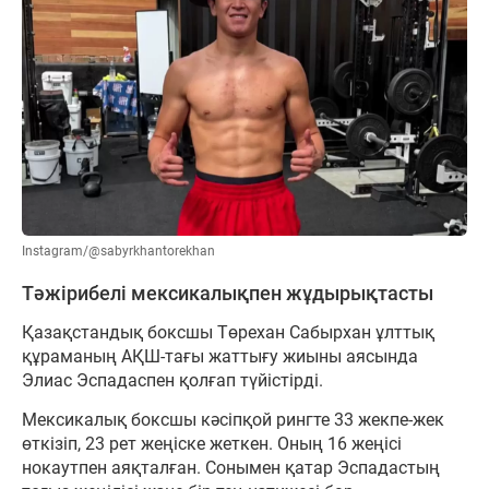
Instagram/@sabyrkhantorekhan
Тәжірибелі мексикалықпен жұдырықтасты
Қазақстандық боксшы Төрехан Сабырхан ұлттық
құраманың АҚШ-тағы жаттығу жиыны аясында
Элиас Эспадаспен қолғап түйістірді.
Мексикалық боксшы кәсіпқой рингте 33 жекпе-жек
өткізіп, 23 рет жеңіске жеткен. Оның 16 жеңісі
нокаутпен аяқталған. Сонымен қатар Эспадастың