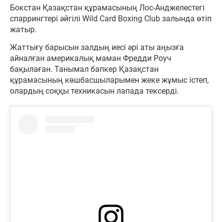
Бокстан Қазақстан құрамасының Лос-Анджелестегі
спаррингтері әйгілі Wild Card Boxing Club залында өтіп
жатыр.
Жаттығу барысын залдың иесі әрі аты аңызға
айналған америкалық маман Фредди Роуч
бақылаған. Танымал бапкер Қазақстан
құрамасының көшбасшыларымен жеке жұмыс істеп,
олардың соққы техникасын лапада тексерді.