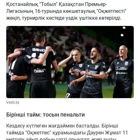
Қостанайлық "Тобыл" Қазақстан Премьер-
Лигасының 16-турында көкшетаулық "Оқжетпесті"
жеңіп, турнирлік кестеде үздік үштікке көтерілді.
Vesti.kz
Бірінші тайм: тосын пенальти
Кездесу күтпеген жағдаймен басталды. Бірінші
таймда "Оқжетпес" құрамындағы Дәурен Жұмат 11
метрлік айып добын сәтті орындап, есеп ашты.