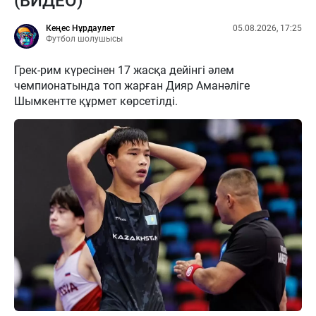
(ВИДЕО)
Кеңес Нұрдаулет
05.08.2026, 17:25
Футбол шолушысы
Грек-рим күресінен 17 жасқа дейінгі әлем
чемпионатында топ жарған Дияр Аманәліге
Шымкентте құрмет көрсетілді.