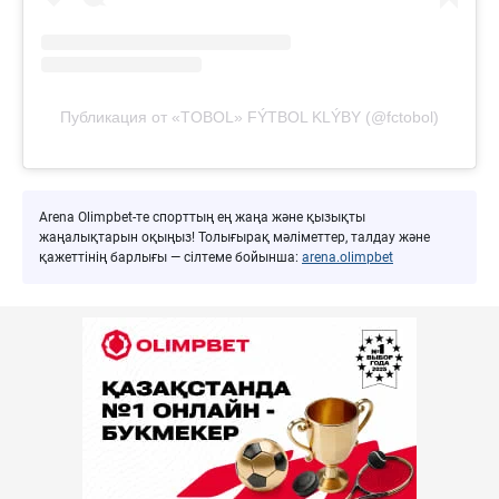
Публикация от «TOBOL» FÝTBOL KLÝBY (@fctobol)
Arena Olimpbet-те спорттың ең жаңа және қызықты
жаңалықтарын оқыңыз! Толығырақ мәліметтер, талдау және
қажеттінің барлығы — сілтеме бойынша:
arena.olimpbet