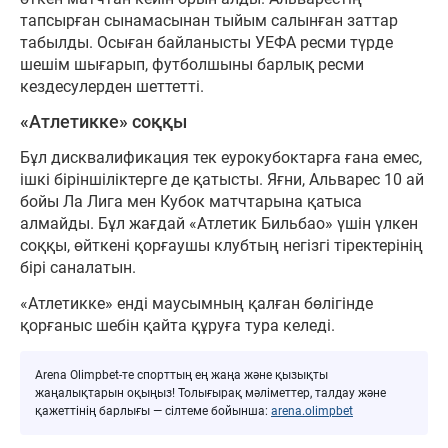
тапсырған сынамасынан тыйым салынған заттар
табылды. Осыған байланысты УЕФА ресми түрде
шешім шығарып, футболшыны барлық ресми
кездесулерден шеттетті.
«Атлетикке» соққы
Бұл дисквалификация тек еурокубоктарға ғана емес,
ішкі біріншіліктерге де қатысты. Яғни, Альварес 10 ай
бойы Ла Лига мен Кубок матчтарына қатыса
алмайды. Бұл жағдай «Атлетик Бильбао» үшін үлкен
соққы, өйткені қорғаушы клубтың негізгі тіректерінің
бірі саналатын.
«Атлетикке» енді маусымның қалған бөлігінде
қорғаныс шебін қайта құруға тура келеді.
Arena Olimpbet-те спорттың ең жаңа және қызықты
жаңалықтарын оқыңыз! Толығырақ мәліметтер, талдау және
қажеттінің барлығы — сілтеме бойынша:
arena.olimpbet