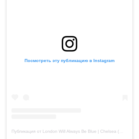
Посмотреть эту публикацию в Instagram
Публикация от London Will Always Be Blue | Chelsea (@londonwillalwaysbeblue)