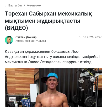
← Басты бет
Жекпе-жек
Төрехан Сабырхан мексикалық
мықтымен жұдырықтасты
(ВИДЕО)
Сұлтан Данияр
05.08.2026, 20:46
Жекпе-жек шолушысы
Қазақстан құрамасының боксшысы Лос-
Анджелестегі оқу-жаттығу жиыны кезінде тәжірибелі
мексикалық Элиас Эспадаспен спарринг өткізді.