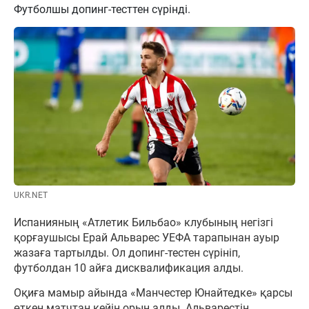
Футболшы допинг-тесттен сүрінді.
UKR.NET
Испанияның «Атлетик Бильбао» клубының негізгі
қорғаушысы Ерай Альварес УЕФА тарапынан ауыр
жазаға тартылды. Ол допинг-тестен сүрініп,
футболдан 10 айға дисквалификация алды.
Оқиға мамыр айында «Манчестер Юнайтедке» қарсы
өткен матчтан кейін орын алды. Альварестің