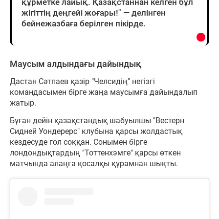
құрметке лайық. Қазақстаннан келген бұл
жігіттің деңгейі жоғары!" — делінген
бейнежазбаға берілген пікірде.
Маусым алдындағы дайындық
Дастан Сәтпаев қазір "Челсидің" негізгі
командасымен бірге жаңа маусымға дайындалып
жатыр.
Бұған дейін қазақстандық шабуылшы "Вестерн
Сидней Уондерерс" клубына қарсы жолдастық
кездесуде гол соққан. Сонымен бірге
лондондықтардың "Тоттенхэмге" қарсы өткен
матчында алаңға қосалқы құрамнан шықты.