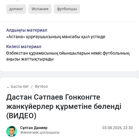
допинг
Испания
футболшы
Алдыңғы материал
«Астана» қорғаушысының мансабы қыл үстінде
Келесі материал
Өзбекстан құрамасының ойыншыларын неміс футболының
аңызы жаттықтырады
← Басты бет
Футбол
Дастан Сәтпаев Гонконгте
жанкүйерлер құрметіне бөленді
(ВИДЕО)
Сұлтан Данияр
03.08.2026, 22:30
Жекпе-жек шолушысы