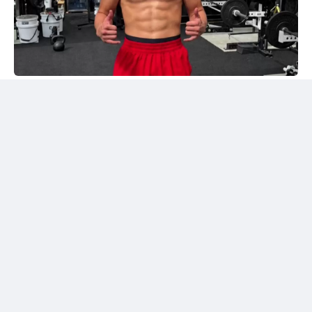
Instagram/@sabyrkhantorekhan
Тәжірибелі мексикалықпен жұдырықтасты
Қазақстандық боксшы Төрехан Сабырхан ұлттық
құраманың АҚШ-тағы жаттығу жиыны аясында
Элиас Эспадаспен қолғап түйістірді.
Мексикалық боксшы кәсіпқой рингте 33 жекпе-жек
өткізіп, 23 рет жеңіске жеткен. Оның 16 жеңісі
нокаутпен аяқталған. Сонымен қатар Эспадастың
тоғыз жеңілісі және бір тең нәтижесі бар.
Төрехан Сабырханның бапкері Ілияс Оралбеков
спаррингтен үзінді бейнені әлеуметтік желідегі
парақшасында жариялады.