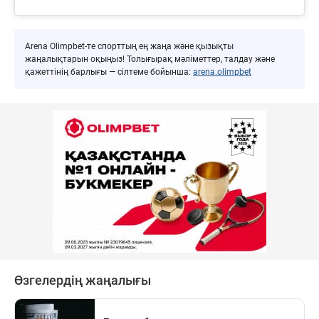
Arena Olimpbet-те спорттың ең жаңа және қызықты
жаңалықтарын оқыңыз! Толығырақ мәліметтер, талдау және
қажеттінің барлығы — сілтеме бойынша:
arena.olimpbet