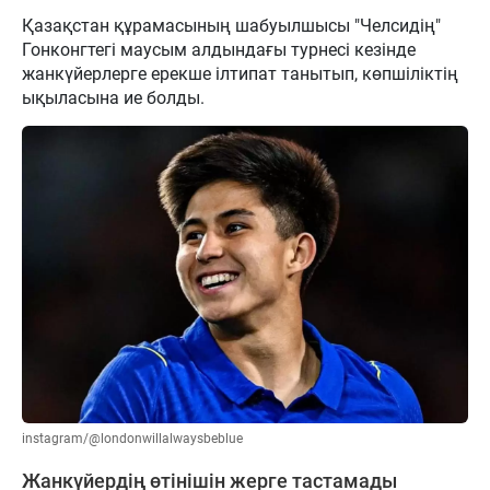
Қазақстан құрамасының шабуылшысы "Челсидің"
Гонконгтегі маусым алдындағы турнесі кезінде
жанкүйерлерге ерекше ілтипат танытып, көпшіліктің
ықыласына ие болды.
instagram/@londonwillalwaysbeblue
Жанкүйердің өтінішін жерге тастамады