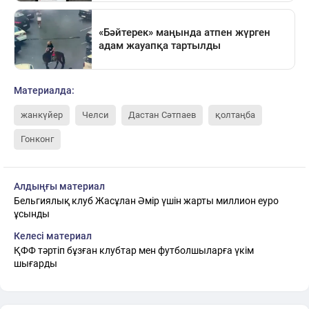
Материалда:
жанкүйер
Челси
Дастан Сәтпаев
қолтаңба
Гонконг
Алдыңғы материал
Бельгиялық клуб Жасұлан Әмір үшін жарты миллион еуро
ұсынды
Келесі материал
ҚФФ тәртіп бұзған клубтар мен футболшыларға үкім
шығарды