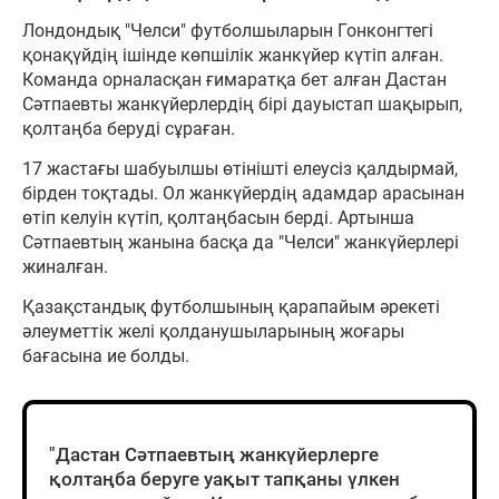
Лондондық "Челси" футболшыларын Гонконгтегі
қонақүйдің ішінде көпшілік жанкүйер күтіп алған.
Команда орналасқан ғимаратқа бет алған Дастан
Сәтпаевты жанкүйерлердің бірі дауыстап шақырып,
қолтаңба беруді сұраған.
17 жастағы шабуылшы өтінішті елеусіз қалдырмай,
бірден тоқтады. Ол жанкүйердің адамдар арасынан
өтіп келуін күтіп, қолтаңбасын берді. Артынша
Сәтпаевтың жанына басқа да "Челси" жанкүйерлері
жиналған.
Қазақстандық футболшының қарапайым әрекеті
әлеуметтік желі қолданушыларының жоғары
бағасына ие болды.
"Дастан Сәтпаевтың жанкүйерлерге
қолтаңба беруге уақыт тапқаны үлкен