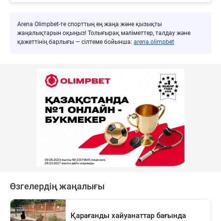
Arena Olimpbet-те спорттың ең жаңа және қызықты
жаңалықтарын оқыңыз! Толығырақ мәліметтер, талдау және
қажеттінің барлығы — сілтеме бойынша:
arena.olimpbet