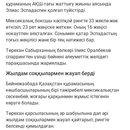
құраманың АҚШ-тағы жаттығу жиыны аясында
Элиас Эспадаспен қолғап түйістірді.
Мексикалық боксшы кәсіпқой рингте 33 жекпе-жек
өткізіп, 23 рет жеңіске жеткен. Оның 16 жеңісі
нокаутпен аяқталған. Сонымен қатар Эспадастың
тоғыз жеңілісі және бір тең нәтижесі бар.
Төрехан Сабырханның бапкері Ілияс Оралбеков
спаррингтен үзінді бейнені әлеуметтік желідегі
парақшасында жариялады.
Жылдам соққылармен жауап берді
Бейнежазбада Қазақстан құрамасының
көшбасшыларының бірі тәжірибелі мексикалықтан
сескенбей, жоғары қарқынмен жұмыс істегенін
көруге болады.
Төрехан қарсыласының әр шабуылына дәл әрі
жылдам соққылармен жауап қайтарып, рингте
белсенді қимылдаған.