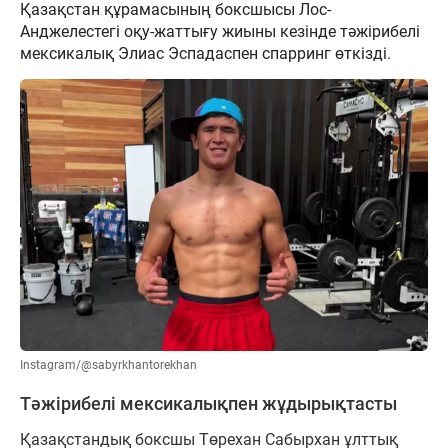
Қазақстан құрамасының боксшысы Лос-
Анджелестегі оқу-жаттығу жиыны кезінде тәжірибелі
мексикалық Элиас Эспадаспен спарринг өткізді.
Instagram/@sabyrkhantorekhan
Тәжірибелі мексикалықпен жұдырықтасты
Қазақстандық боксшы Төрехан Сабырхан ұлттық