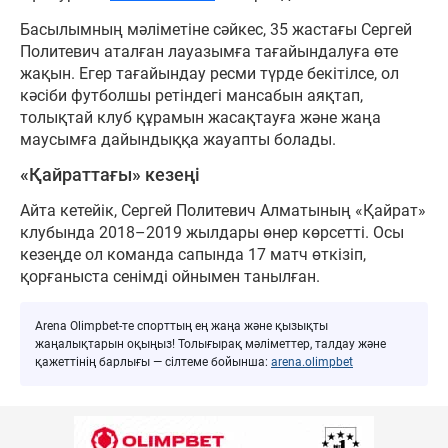
Басылымның мәліметіне сәйкес, 35 жастағы Сергей
Политевич аталған лауазымға тағайындалуға өте
жақын. Егер тағайындау ресми түрде бекітілсе, ол
кәсіби футболшы ретіндегі мансабын аяқтап,
толықтай клуб құрамын жасақтауға және жаңа
маусымға дайындыққа жауапты болады.
«Қайраттағы» кезеңі
Айта кетейік, Сергей Политевич Алматының «Қайрат»
клубында 2018–2019 жылдары өнер көрсетті. Осы
кезеңде ол команда сапында 17 матч өткізіп,
қорғаныста сенімді ойнымен танылған.
Arena Olimpbet-те спорттың ең жаңа және қызықты
жаңалықтарын оқыңыз! Толығырақ мәліметтер, талдау және
қажеттінің барлығы — сілтеме бойынша:
arena.olimpbet