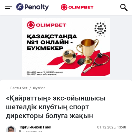
← Басты бет
Футбол
«Қайраттың» экс-ойыншысы
шетелдік клубтың спорт
директоры болуға жақын
Тұрғымбеков Ғани
01.12.2025, 13:48
Бас редактор