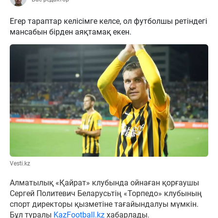
Егер тараптар келісімге келсе, ол футболшы ретіндегі
мансабын бірден аяқтамақ екен.
Vesti.kz
Алматылық «Қайрат» клубында ойнаған қорғаушы
Сергей Политевич Беларусьтің «Торпедо» клубының
спорт директоры қызметіне тағайындалуы мүмкін.
Бұл туралы
KazFootball.kz
хабарлады.