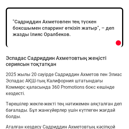
"Садриддин Ахметовпен тең түскен
боксшымен спарринг өткізіп жатыр", – деп
жазды Ілияс Оралбеков.
Эспадас Садриддин Ахметовтың жеңісті
сериясын тоқтатқан
2025 жылы 20 сәуірде Садриддин Ахметов пен Элиас
Эспадас АҚШ-тың Калифорния штатындағы
Коммерс қаласында 360 Promotions бокс кешінде
кездесті.
Төрешілер жекпе-жекті тең нәтижемен аяқталған деп
бағалады. Бұл жанкүйерлер үшін күтпеген жағдай
болды.
Аталған кездесу Садриддин Ахметовтың кәсіпқой