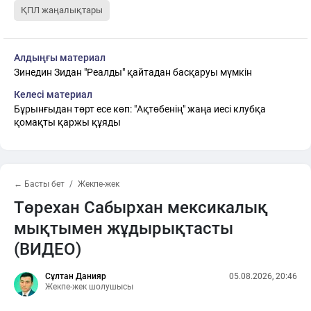
ҚПЛ жаңалықтары
Алдыңғы материал
Зинедин Зидан "Реалды" қайтадан басқаруы мүмкін
Келесі материал
Бұрынғыдан төрт есе көп: "Ақтөбенің" жаңа иесі клубқа
қомақты қаржы құяды
← Басты бет
Жекпе-жек
Төрехан Сабырхан мексикалық
мықтымен жұдырықтасты
(ВИДЕО)
Сұлтан Данияр
05.08.2026, 20:46
Жекпе-жек шолушысы