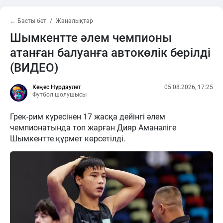
← Басты бет
Жаңалықтар
Шымкентте әлем чемпионы
атанған балуанға автокөлік берілді
(ВИДЕО)
Кеңес Нұрдаулет
05.08.2026, 17:25
Футбол шолушысы
Грек-рим күресінен 17 жасқа дейінгі әлем
чемпионатында топ жарған Дияр Аманәліге
Шымкентте құрмет көрсетілді.