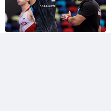
24kz
Әлем чемпионы марапатталды
Шымкентте грек-рим күресінен жасөспірімдер
арасындағы әлем чемпионы Дияр Аманәліні
салтанатты түрде қарсы алу рәсімі өтті. Жергілікті
спорт қауымдастығы 55 келіге дейінгі салмақ
дәрежесінде алтын медаль жеңіп алған балуанның
жетістігін жоғары бағалады.
Бакуде жеңімпаз атанған балуанға жаңа шетелдік
автокөлік сыйға берілді.
Сонымен қатар жас чемпионға асыл тұқымды жүйрік
ат тарту етілді. Бұл сыйлықтар оның халықаралық