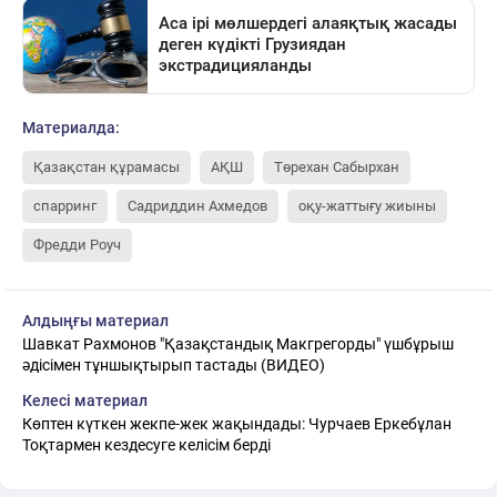
Материалда:
Қазақстан құрамасы
АҚШ
Төрехан Сабырхан
спарринг
Садриддин Ахмедов
оқу-жаттығу жиыны
Фредди Роуч
Алдыңғы материал
Шавкат Рахмонов "Қазақстандық Макгрегорды" үшбұрыш
әдісімен тұншықтырып тастады (ВИДЕО)
Келесі материал
Көптен күткен жекпе-жек жақындады: Чурчаев Еркебұлан
Тоқтармен кездесуге келісім берді