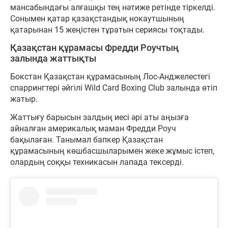
мансабындағы алғашқы тең нәтиже ретінде тіркелді.
Сонымен қатар қазақстандық нокаутшының
қатарынан 15 жеңістен тұратын сериясы тоқтады.
Қазақстан құрамасы Фредди Роучтың
залында жаттықты
Бокстан Қазақстан құрамасының Лос-Анджелестегі
спаррингтері әйгілі Wild Card Boxing Club залында өтіп
жатыр.
Жаттығу барысын залдың иесі әрі аты аңызға
айналған америкалық маман Фредди Роуч
бақылаған. Танымал бапкер Қазақстан
құрамасының көшбасшыларымен жеке жұмыс істеп,
олардың соққы техникасын лапада тексерді.