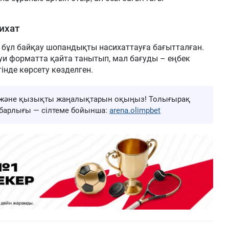
ихат
ұл байқау шопандықты насихаттауға бағытталған.
уи форматта қайта танытып, мал бағуды – еңбек
тінде көрсету көзделген.
ңа және қызықты жаңалықтарын оқыңыз! Толығырақ
ң барлығы — сілтеме бойынша:
arena.olimpbet