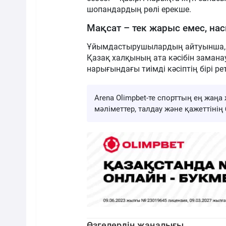
шопандардың рөлі ерекше.
Мақсат – тек жарыс емес, нас
Ұйымдастырушылардың айтуынша, б
Қазақ халқының ата кәсібін замана
нарығындағы тиімді кәсіптің бірі ре
Arena Olimpbet-те спорттың ең жа
мәліметтер, талдау және қажеттіні