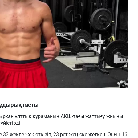
жұдырықтасты
ырхан ұлттық құраманың АҚШ-тағы жаттығу жиыны
йістірді.
33 жекпе-жек өткізіп, 23 рет жеңіске жеткен. Оның 16