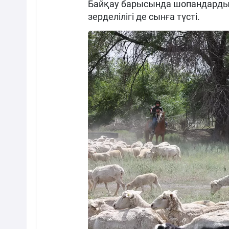
Байқау барысында шопандардың 
зерделілігі де сынға түсті.