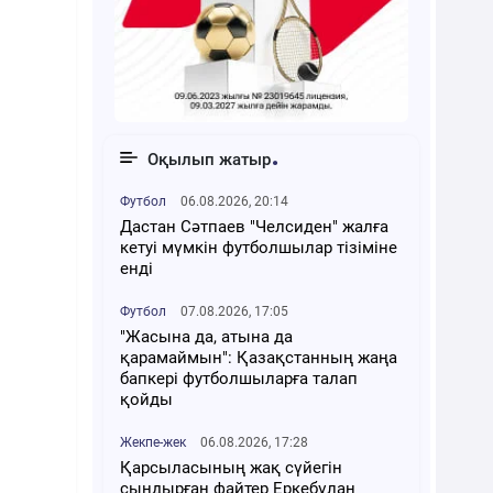
Оқылып жатыр
Футбол
06.08.2026, 20:14
Дастан Сәтпаев "Челсиден" жалға
кетуі мүмкін футболшылар тізіміне
енді
Футбол
07.08.2026, 17:05
"Жасына да, атына да
қарамаймын": Қазақстанның жаңа
бапкері футболшыларға талап
қойды
Жекпе-жек
06.08.2026, 17:28
Қарсыласының жақ сүйегін
сындырған файтер Еркебұлан