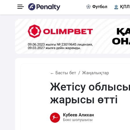
Футбол
ҚПЛ
← Басты бет
Жаңалықтар
Жетісу облыс
жарысы өтті
Кубеев Алихан
Бокс шолушысы