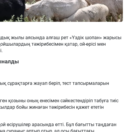
дық жылы аясында алғаш рет «Үздік шопан» жарысы
йшылардың тәжірибесімен қатар, ой-өрісі мен
і.
сыналды
қ сұрақтарға жауап беріп, тест тапсырмаларын
нген қозыны оның енесімен сәйкестендіріп табуға тиіс
ылдар бойы жинаған тәжірибесін қажет ететін
ой өсірушілер арасында өтті. Бұл бағытты таңдаған
ына сұраныс артып отыр, ал осы бағыттағы