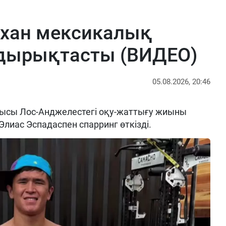
рхан мексикалық
ырықтасты (ВИДЕО)
05.08.2026, 20:46
ысы Лос-Анджелестегі оқу-жаттығу жиыны
Элиас Эспадаспен спарринг өткізді.