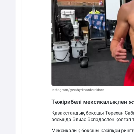
Instagram/@sabyrkhantorekhan
Тәжірибелі мексикалықпен 
Қазақстандық боксшы Төрехан Саб
аясында Элиас Эспадаспен қолғап тү
Мексикалық боксшы кәсіпқой рингте 