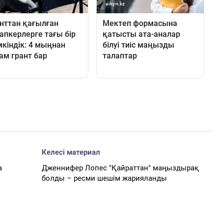
Келесі материал
а
Дженнифер Лопес "Қайраттан" маңыздырақ
болды – ресми шешім жарияланды