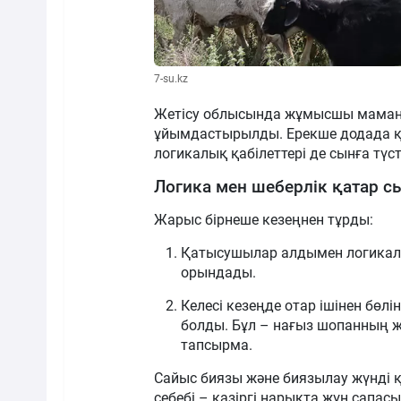
7-su.kz
Жетісу облысында жұмысшы маман
ұйымдастырылды. Ерекше додада қо
логикалық қабілеттері де сынға түст
Логика мен шеберлік қатар 
Жарыс бірнеше кезеңнен тұрды:
Қатысушылар алдымен логикалы
орындады.
Келесі кезеңде отар ішінен бөлі
болды. Бұл – нағыз шопанның ж
тапсырма.
Сайыс биязы және биязылау жүнді қ
себебі – қазіргі нарықта жүн сапас