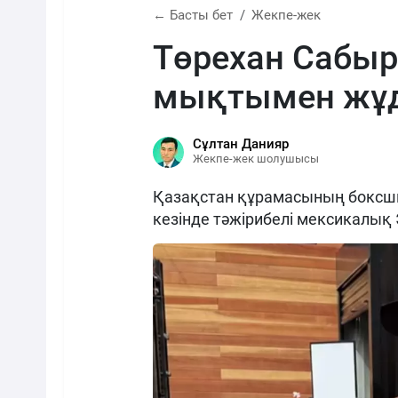
← Басты бет
Жекпе-жек
Төрехан Сабы
мықтымен жұд
Сұлтан Данияр
Жекпе-жек шолушысы
Қазақстан құрамасының боксш
кезінде тәжірибелі мексикалық 