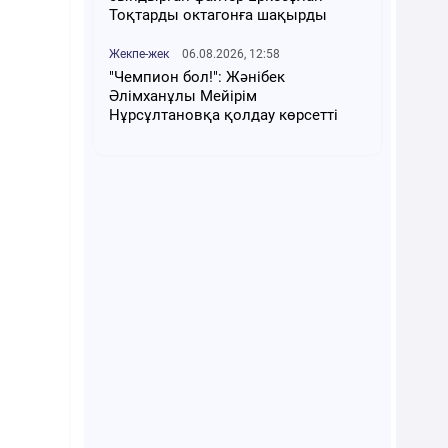
Тоқтарды октагонға шақырды
Жекпе-жек
06.08.2026, 12:58
"Чемпион бол!": Жәнібек
Әлімханұлы Мейірім
Нұрсұлтановқа қолдау көрсетті