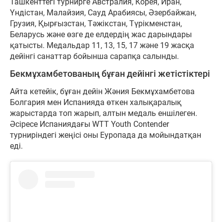
Ташкенттегі турнирге Австралия, Корея, Иран,
Үндістан, Малайзия, Сауд Арабиясы, Әзербайжан,
Грузия, Қырғызстан, Тәжікстан, Түрікменстан,
Беларусь және өзге де елдердің жас дарындары
қатысты. Медальдар 11, 13, 15, 17 және 19 жасқа
дейінгі санаттар бойынша сарапқа салынды.
Бекмұхамбетованың бұған дейінгі жетістіктері
Айта кетейік, бұған дейін Жәния Бекмұхамбетова
Болгария мен Испанияда өткен халықаралық
жарыстарда топ жарып, алтын медаль еншілеген.
Әсіресе Испаниядағы WTT Youth Contender
турниріндегі жеңісі оны Еуропада да мойындатқан
еді.