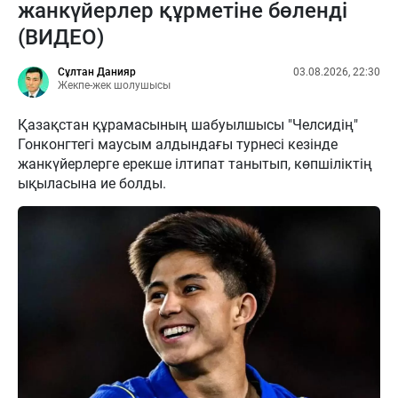
жанкүйерлер құрметіне бөленді
(ВИДЕО)
Сұлтан Данияр
03.08.2026, 22:30
Жекпе-жек шолушысы
Қазақстан құрамасының шабуылшысы "Челсидің"
Гонконгтегі маусым алдындағы турнесі кезінде
жанкүйерлерге ерекше ілтипат танытып, көпшіліктің
ықыласына ие болды.