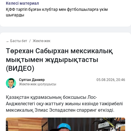
Келесі материал
ҚФФ тәртіп бұзған клубтар мен футболшыларға үкім
шығарды
← Басты бет
Жекпе-жек
Төрехан Сабырхан мексикалық
мықтымен жұдырықтасты
(ВИДЕО)
Сұлтан Данияр
05.08.2026, 20:46
Жекпе-жек шолушысы
Қазақстан құрамасының боксшысы Лос-
Анджелестегі оқу-жаттығу жиыны кезінде тәжірибелі
мексикалық Элиас Эспадаспен спарринг өткізді.