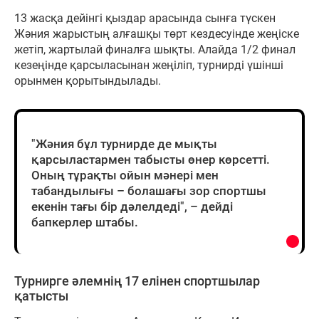
13 жасқа дейінгі қыздар арасында сынға түскен
Жәния жарыстың алғашқы төрт кездесуінде жеңіске
жетіп, жартылай финалға шықты. Алайда 1/2 финал
кезеңінде қарсыласынан жеңіліп, турнирді үшінші
орынмен қорытындылады.
"Жәния бұл турнирде де мықты
қарсыластармен табысты өнер көрсетті.
Оның тұрақты ойын мәнері мен
табандылығы – болашағы зор спортшы
екенін тағы бір дәлелдеді", – дейді
бапкерлер штабы.
Турнирге әлемнің 17 елінен спортшылар
қатысты