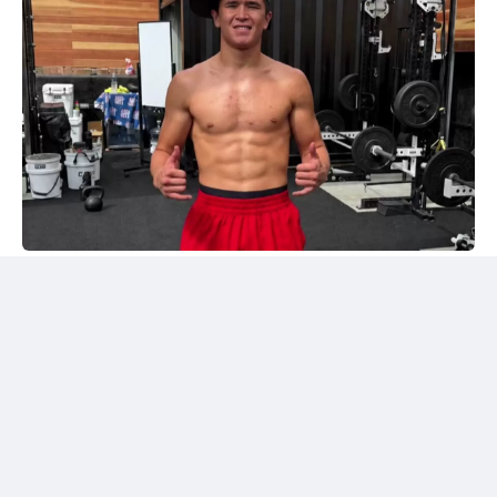
Instagram/@sabyrkhantorekhan
Тәжірибелі мексикалықпен жұдырықтасты
Қазақстандық боксшы Төрехан Сабырхан ұлттық
құраманың АҚШ-тағы жаттығу жиыны аясында
Элиас Эспадаспен қолғап түйістірді.
Мексикалық боксшы кәсіпқой рингте 33 жекпе-жек
өткізіп, 23 рет жеңіске жеткен. Оның 16 жеңісі
нокаутпен аяқталған. Сонымен қатар Эспадастың