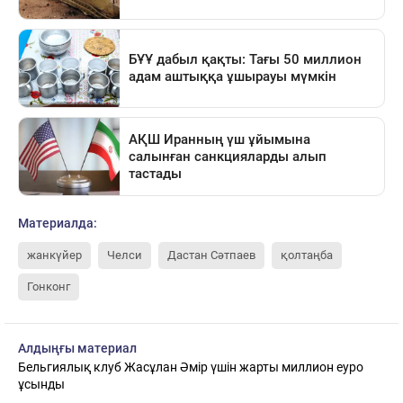
Материалда:
жанкүйер
Челси
Дастан Сәтпаев
қолтаңба
Гонконг
Алдыңғы материал
Бельгиялық клуб Жасұлан Әмір үшін жарты миллион еуро
ұсынды