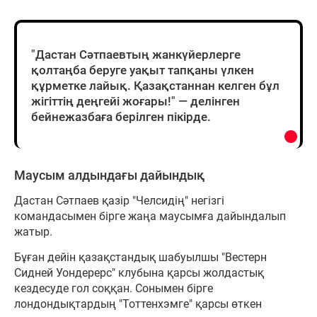
"Дастан Сәтпаевтың жанкүйерлерге
қолтаңба беруге уақыт тапқаны үлкен
құрметке лайық. Қазақстаннан келген бұл
жігіттің деңгейі жоғары!" — делінген
бейнежазбаға берілген пікірде.
Маусым алдындағы дайындық
Дастан Сәтпаев қазір "Челсидің" негізгі
командасымен бірге жаңа маусымға дайындалып
жатыр.
Бұған дейін қазақстандық шабуылшы "Вестерн
Сидней Уондерерс" клубына қарсы жолдастық
кездесуде гол соққан. Сонымен бірге
лондондықтардың "Тоттенхэмге" қарсы өткен