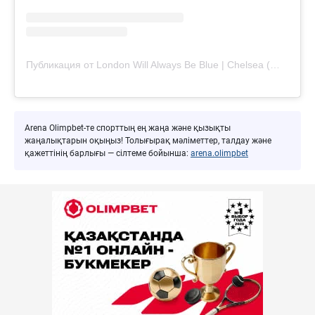
Публикация от London Will Always Be Blue | Chelsea (@londonwillalwaysbeblue)
Arena Olimpbet-те спорттың ең жаңа және қызықты
жаңалықтарын оқыңыз! Толығырақ мәліметтер, талдау және
қажеттінің барлығы — сілтеме бойынша:
arena.olimpbet