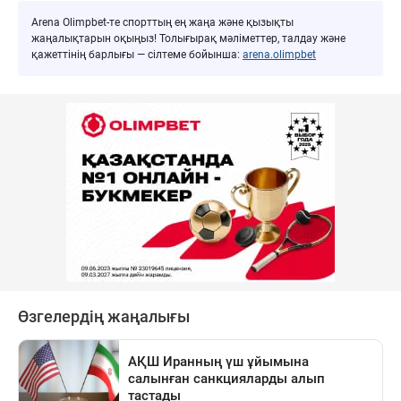
Arena Olimpbet-те спорттың ең жаңа және қызықты
жаңалықтарын оқыңыз! Толығырақ мәліметтер, талдау және
қажеттінің барлығы — сілтеме бойынша:
arena.olimpbet