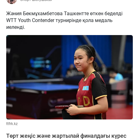
Жәния Бекмұхамбетова Ташкентте өткен беделді
WTT Youth Contender турнирінде қола медаль
иеленді.
ttfrk.kz
Төрт жеңіс және жартылай финалдағы күрес