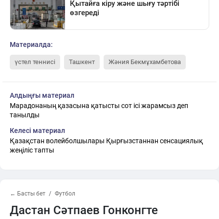
Материалда:
үстел теннисі
Ташкент
Жәния Бекмұхамбетова
Алдыңғы материал
Марадонаның қазасына қатысты сот ісі жарамсыз деп
танылды
Келесі материал
Қазақстан волейболшылары Қырғызстаннан сенсациялық
жеңіліс тапты
← Басты бет
Футбол
Дастан Сәтпаев Гонконгте