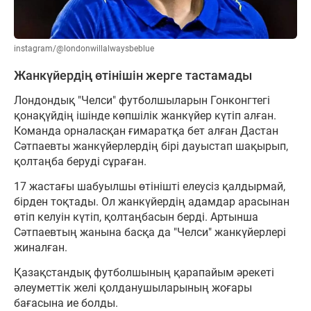
instagram/@londonwillalwaysbeblue
Жанкүйердің өтінішін жерге тастамады
Лондондық "Челси" футболшыларын Гонконгтегі
қонақүйдің ішінде көпшілік жанкүйер күтіп алған.
Команда орналасқан ғимаратқа бет алған Дастан
Сәтпаевты жанкүйерлердің бірі дауыстап шақырып,
қолтаңба беруді сұраған.
17 жастағы шабуылшы өтінішті елеусіз қалдырмай,
бірден тоқтады. Ол жанкүйердің адамдар арасынан
өтіп келуін күтіп, қолтаңбасын берді. Артынша
Сәтпаевтың жанына басқа да "Челси" жанкүйерлері
жиналған.
Қазақстандық футболшының қарапайым әрекеті
әлеуметтік желі қолданушыларының жоғары
бағасына ие болды.