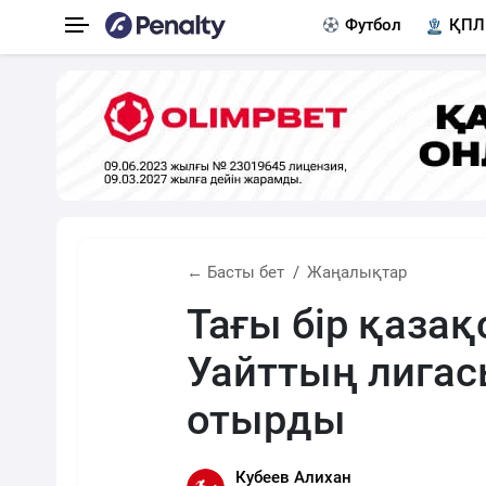
Футбол
ҚПЛ
← Басты бет
Жаңалықтар
Тағы бір қаза
Уайттың лигас
отырды
Кубеев Алихан