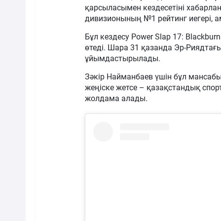
қарсыласымен кездесетіні хабарланғ
дивизионының №1 рейтинг иегері, 
Бұл кездесу Power Slap 17: Blackburn
өтеді. Шара 31 қазанда Эр-Риядта
ұйымдастырылады.
Зәкір Найманбаев үшін бұл мансабы
жеңіске жетсе – қазақстандық спор
жолдама алады.