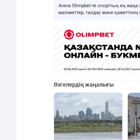
Arena Olimpbet-те спорттың ең жа
мәліметтер, талдау және қажеттіні