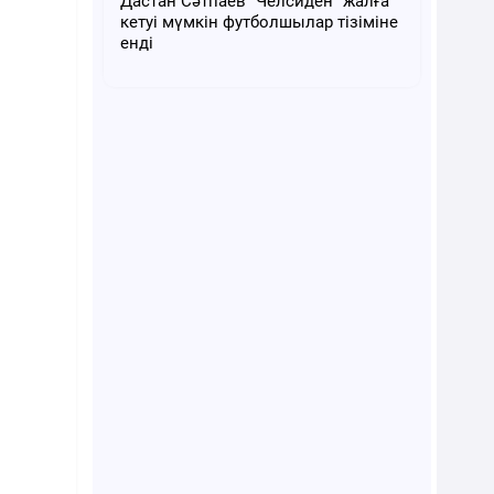
Дастан Сәтпаев "Челсиден" жалға
кетуі мүмкін футболшылар тізіміне
енді