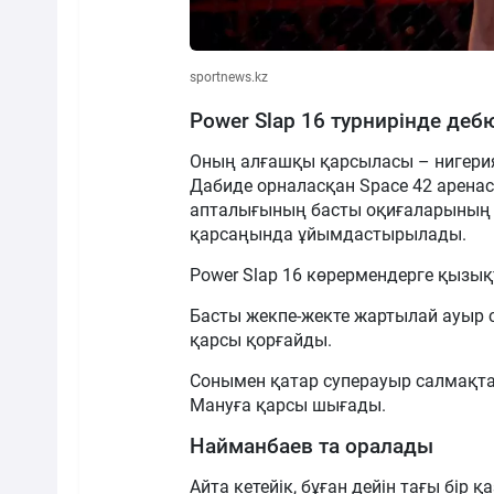
sportnews.kz
Power Slap 16 турнирінде де
Оның алғашқы қарсыласы – нигерия
Дабиде орналасқан Space 42 аренас
апталығының басты оқиғаларының бі
қарсаңында ұйымдастырылады.
Power Slap 16 көрермендерге қызық
Басты жекпе-жекте жартылай ауыр 
қарсы қорғайды.
Сонымен қатар суперауыр салмақта 
Мануға қарсы шығады.
Найманбаев та оралады
Айта кетейік, бұған дейін тағы бір