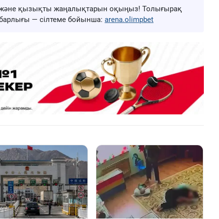
ңа және қызықты жаңалықтарын оқыңыз! Толығырақ
ң барлығы — сілтеме бойынша:
arena.olimpbet