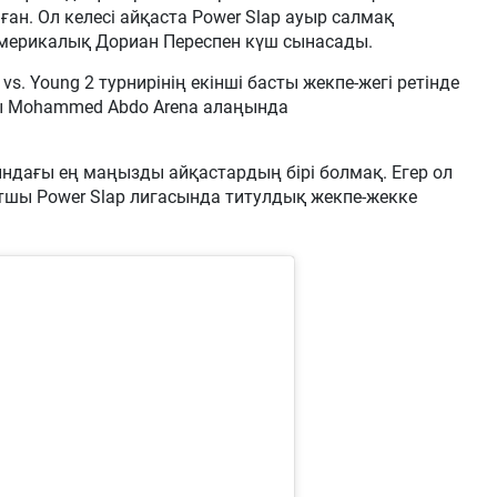
ан. Ол келесі айқаста Power Slap ауыр салмақ
америкалық Дориан Переспен күш сынасады.
 vs. Young 2 турнирінің екінші басты жекпе-жегі ретінде
ғы Mohammed Abdo Arena алаңында
ндағы ең маңызды айқастардың бірі болмақ. Егер ол
тшы Power Slap лигасында титулдық жекпе-жекке