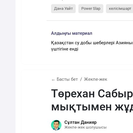
Дана Уайт
Power Slap
келісімшарт
Алдыңғы материал
Қазақстан су добы шеберлері Азияны
үштігіне енді
← Басты бет
Жекпе-жек
Төрехан Сабы
мықтымен жұд
Сұлтан Данияр
Жекпе-жек шолушысы