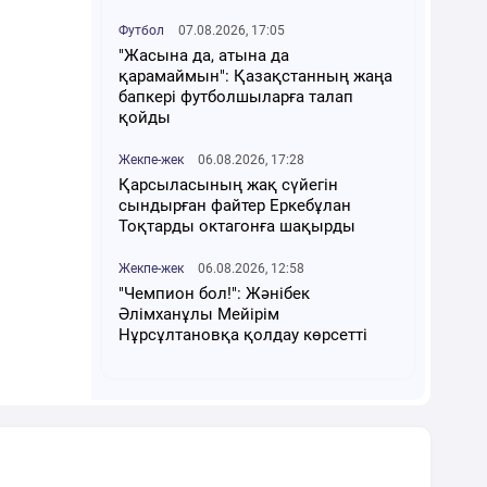
Футбол
07.08.2026, 17:05
"Жасына да, атына да
қарамаймын": Қазақстанның жаңа
бапкері футболшыларға талап
қойды
Жекпе-жек
06.08.2026, 17:28
Қарсыласының жақ сүйегін
сындырған файтер Еркебұлан
Тоқтарды октагонға шақырды
Жекпе-жек
06.08.2026, 12:58
"Чемпион бол!": Жәнібек
Әлімханұлы Мейірім
Нұрсұлтановқа қолдау көрсетті