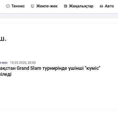
Теннис
Жекпе-жек
Жаңалықтар
Авто
аш
е-жек
10.05.2026, 20:00
ақстан Grand Slam турнирінде үшінші "күміс"
іледі