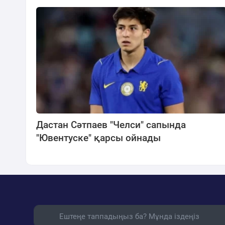
Дастан Сәтпаев "Челси" сапында
"Ювентуске" қарсы ойнады