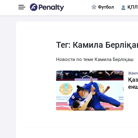
Футбол
ҚПЛ
Тег: Камила Берліқ
Новости по теме Камила Берліқаш
Жекп
Қаз
енш