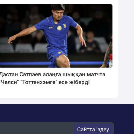
Дастан Сәтпаев алаңға шыққан матчта
"Челси" "Тоттенхэмге" есе жіберді
Сайтта іздеу