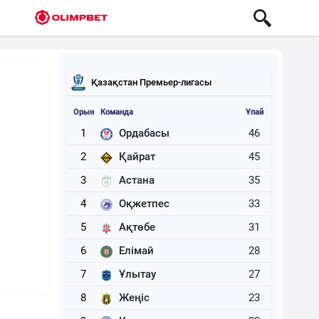
Қазақстан Премьер-лигасы
Орын
Команда
Ұпай
1
Ордабасы
46
2
Қайрат
45
3
Астана
35
4
Оқжетпес
33
5
Ақтөбе
31
6
Елімай
28
7
Ұлытау
27
8
Жеңіс
23