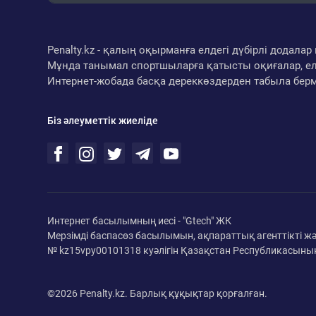
Penalty.kz - қалың оқырманға елдегі дүбірлі додал
Мұнда танымал спортшыларға қатысты оқиғалар, ел
Интернет-жобада басқа дереккөздерден табыла бер
Біз әлеуметтік жиеліде
Интернет басылымның иесі - "Gtech" ЖК
Мерзімді баспасөз басылымын, ақпараттық агенттікті ж
№ kz15vpy00101318 куәлігін Қазақстан Республикасының
©2026 Penalty.kz. Барлық құқықтар қорғалған.