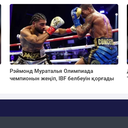
Рэймонд Мураталья Олимпиада
чемпионын жеңіп, IBF белбеуін қорғады