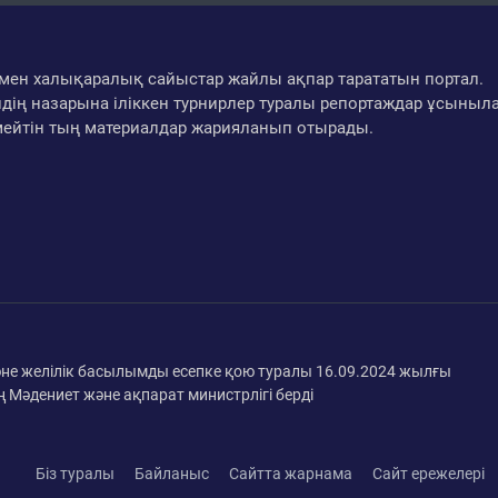
ар мен халықаралық сайыстар жайлы ақпар тарататын портал.
дің назарына іліккен турнирлер туралы репортаждар ұсыныл
мейтін тың материалдар жарияланып отырады.
әне желілік басылымды есепке қою туралы 16.09.2024 жылғы
 Мәдениет және ақпарат министрлігі берді
Біз туралы
Байланыс
Сайтта жарнама
Сайт ережелері