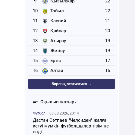
9
Қызылжар
22
10
Тобыл
22
11
Каспий
21
12
Қайсар
20
13
Атырау
19
14
Жетісу
19
15
Ертіс
17
16
Алтай
16
Барлық статистика →
Оқылып жатыр
Футбол
06.08.2026, 20:14
Дастан Сәтпаев "Челсиден" жалға
кетуі мүмкін футболшылар тізіміне
енді