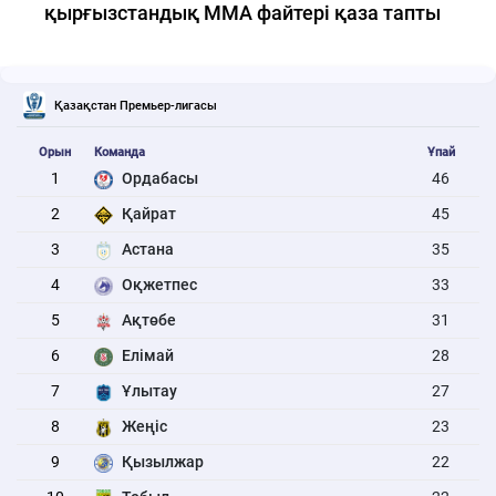
қырғызстандық ММА файтері қаза тапты
Қазақстан Премьер-лигасы
Орын
Команда
Ұпай
1
Ордабасы
46
2
Қайрат
45
3
Астана
35
4
Оқжетпес
33
5
Ақтөбе
31
6
Елімай
28
7
Ұлытау
27
8
Жеңіс
23
9
Қызылжар
22