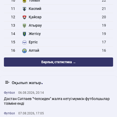
10
Тобыл
22
11
Каспий
21
12
Қайсар
20
13
Атырау
19
14
Жетісу
19
15
Ертіс
17
16
Алтай
16
Барлық статистика →
Оқылып жатыр
Футбол
06.08.2026, 20:14
Дастан Сәтпаев "Челсиден" жалға кетуі мүмкін футболшылар
тізіміне енді
Футбол
07.08.2026, 17:05