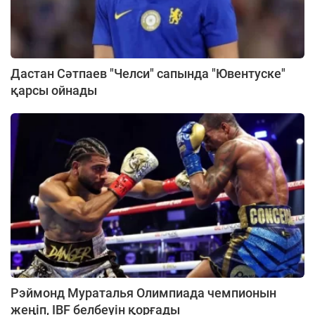
Дастан Сәтпаев "Челси" сапында "Ювентуске"
қарсы ойнады
Рэймонд Мураталья Олимпиада чемпионын
жеңіп, IBF белбеуін қорғады