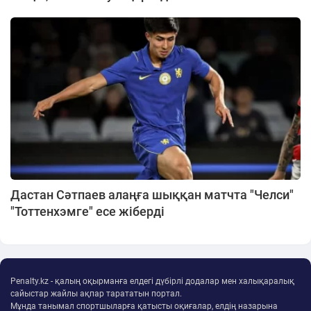
Дастан Сәтпаев алаңға шыққан матчта "Челси"
"Тоттенхэмге" есе жіберді
Penalty.kz - қалың оқырманға елдегі дүбірлі додалар мен халықаралық
сайыстар жайлы ақпар тарататын портал.
Мұнда танымал спортшыларға қатысты оқиғалар, елдің назарына