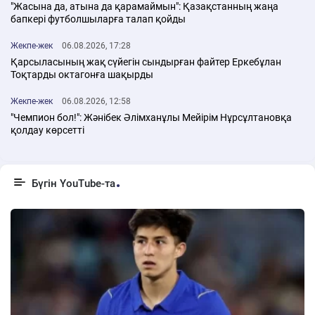
"Жасына да, атына да қарамаймын": Қазақстанның жаңа
бапкері футболшыларға талап қойды
Жекпе-жек
06.08.2026, 17:28
Қарсыласының жақ сүйегін сындырған файтер Еркебұлан
Тоқтарды октагонға шақырды
Жекпе-жек
06.08.2026, 12:58
"Чемпион бол!": Жәнібек Әлімханұлы Мейірім Нұрсұлтановқа
қолдау көрсетті
Бүгін YouTube-та