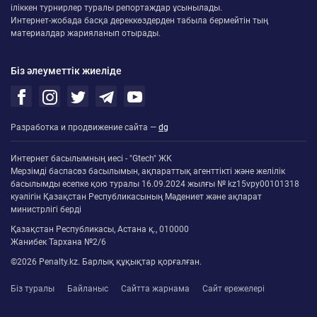
іліккен турнирлер туралы репортаждар ұсынылады.
Интернет-жобада басқа дереккөздерден табыла бермейтін тың
материалдар жарияланып отырады.
Біз әлеуметтік жиеліде
Разработка и продвижение сайта —
dg
Интернет басылымның иесі - "Gtech" ЖК
Мерзімді баспасөз басылымын, ақпараттық агенттікті және желілік
басылымды есепке қою туралы 16.09.2024 жылғы № kz15vpy00101318
куәлігін Қазақстан Республикасының Мәдениет және ақпарат
министрлігі берді
Қазақстан Республикасы, Астана қ., 010000
Жанибек Тархана №2/6
©2026 Penalty.kz. Барлық құқықтар қорғалған.
Біз туралы
Байланыс
Сайтта жарнама
Сайт ережелері