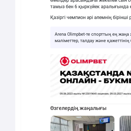
Әйелдер арасындағы жекелей сын 
тамыз бен 6 қыркүйек аралығында 
Қазіргі чемпион әрі әлемнің бірінші
Arena Olimpbet-те спорттың ең жа
мәліметтер, талдау және қажеттіні