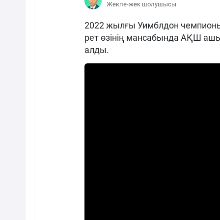
Жекпе-жек шолушысы
2022 жылғы Уимблдон чемпионы
рет өзінің мансабында АҚШ аш
алды.