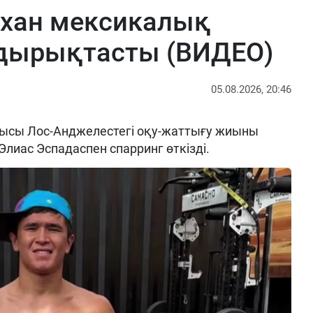
рхан мексикалық
ырықтасты (ВИДЕО)
05.08.2026, 20:46
ысы Лос-Анджелестегі оқу-жаттығу жиыны
Элиас Эспадаспен спарринг өткізді.