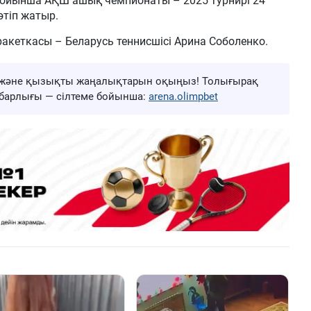
бойынша АҚШ ашық чемпионаты – 2025 турнирі 24
өтіп жатыр.
 ракеткасы – Беларусь теннисшісі Арина Соболенко.
ңа және қызықты жаңалықтарын оқыңыз! Толығырақ
ң барлығы — сілтеме бойынша:
arena.olimpbet