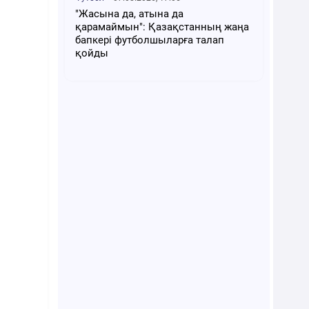
"Жасына да, атына да
қарамаймын": Қазақстанның жаңа
бапкері футболшыларға талап
қойды