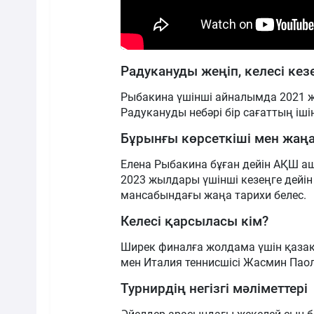
Радукануды жеңіп, келесі кезе
Рыбакина үшінші айналымда 2021 ж
Радукануды небәрі бір сағаттың ішін
Бұрынғы көрсеткіші мен жаңа
Елена Рыбакина бұған дейін АҚШ а
2023 жылдары үшінші кезеңге дейін 
мансабындағы жаңа тарихи белес.
Келесі қарсыласы кім?
Ширек финалға жолдама үшін қазақ
мен Италия теннисшісі Жасмин Пао
Турнирдің негізгі мәліметтері