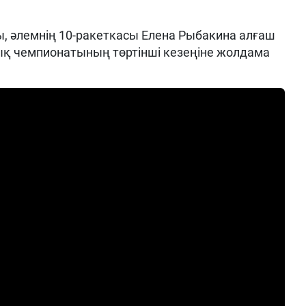
, әлемнің 10-ракеткасы Елена Рыбакина алғаш
ық чемпионатының төртінші кезеңіне жолдама