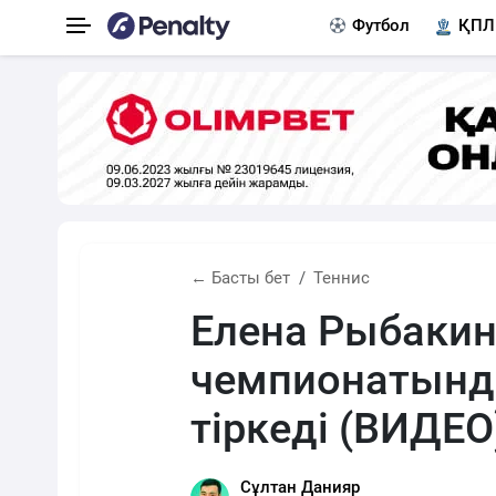
Футбол
ҚПЛ
← Басты бет
Теннис
Елена Рыбаки
чемпионатында
тіркеді (ВИДЕО
Сұлтан Данияр