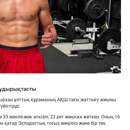
жұдырықтасты
ырхан ұлттық құраманың АҚШ-тағы жаттығу жиыны
йістірді.
33 жекпе-жек өткізіп, 23 рет жеңіске жеткен. Оның 16
н қатар Эспадастың тоғыз жеңілісі және бір тең