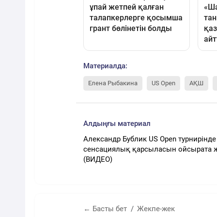
Материалда:
Елена Рыбакина
US Open
АҚШ
Алдыңғы материал
Александр Бублик US Open турнирінде
сенсациялық қарсыласын ойсырата 
(ВИДЕО)
← Басты бет
Жекпе-жек