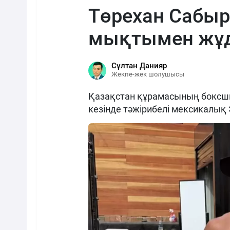
Төрехан Сабы
мықтымен жұд
Сұлтан Данияр
Жекпе-жек шолушысы
Қазақстан құрамасының боксш
кезінде тәжірибелі мексикалық 