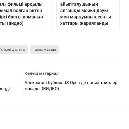
Үлкен дулыға
тарих жазды
Келесі материал
Александр Бублик US Open-де нағыз триллер
жеңді
жасады (ВИДЕО)