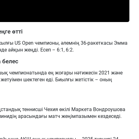
ңге өтті
ылғы US Open чемпионы, әлемнің 36-ракеткасы Эмма
де айқын жеңді. Есеп – 6:1, 6:2.
 белес
шық чемпионатында ең жоғары нәтижесін 2021 және
жетуімен шектеген еді. Биылғы жетістік – оның
стандық теннисші Чехия өкілі Маркета Вондроушова
линидің арасындағы матч жеңімпазымен кездеседі.