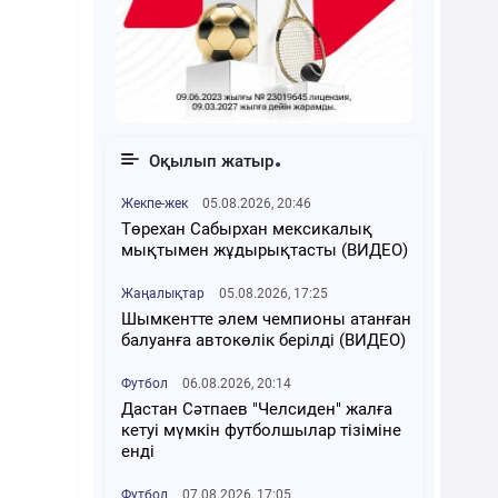
Оқылып жатыр
Жекпе-жек
05.08.2026, 20:46
Төрехан Сабырхан мексикалық
мықтымен жұдырықтасты (ВИДЕО)
Жаңалықтар
05.08.2026, 17:25
Шымкентте әлем чемпионы атанған
балуанға автокөлік берілді (ВИДЕО)
Футбол
06.08.2026, 20:14
Дастан Сәтпаев "Челсиден" жалға
кетуі мүмкін футболшылар тізіміне
енді
Футбол
07.08.2026, 17:05