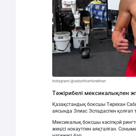
Instagram/@sabyrkhantorekhan
Тәжірибелі мексикалықпен 
Қазақстандық боксшы Төрехан Саб
аясында Элиас Эспадаспен қолғап тү
Мексикалық боксшы кәсіпқой рингте 
жеңісі нокаутпен аяқталған. Соныме
нәтижесі бар.