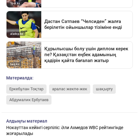
Материалда:
Еркебұлан Тоқтар
аралас жекпе-жек
шақырту
Абдумалик Ербутаев
Алдыңғы материал
Нокауттан кейінгі серпіліс: Әли Ахмедов WBC рейтингінде
жоғарылады