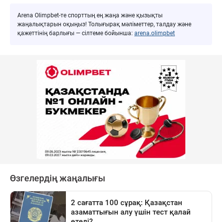
Arena Olimpbet-те спорттың ең жаңа және қызықты
жаңалықтарын оқыңыз! Толығырақ мәліметтер, талдау және
қажеттінің барлығы — сілтеме бойынша:
arena.olimpbet