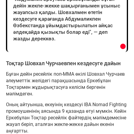
дейін жекпе-жекке шақырғанымен ұсыныс
жауапсыз қалды. Шовхалмен өтетін
кездесуге қарағанда Абдумаликпен
Өзбекстанда ұйымдастырылатын айқас
әлдеқайда қызықты болар еді", — деп
жазды дереккөз.
Тоқтар Шовхал Чурчаевпен кездесуге дайын
Бұған дейін ресейлік поп-ММА өкілі Шовхал Чурчаев
әлеуметтік желідегі парақшасында Еркебұлан
Тоқтармен жұдырықтасуға келісім бергенін
мәлімдеген.
Оның айтуынша, екеуінің кездесуі IBA Nomad Fighting
промоушенінің аясында 9 қазанда өтуі мүмкін. Кейін
Еркебұлан Тоқтар ресейлік файтердің мәлімдемесіне
жауап беріп, аталған жекпе-жекке дайын екенін
аңғартты.