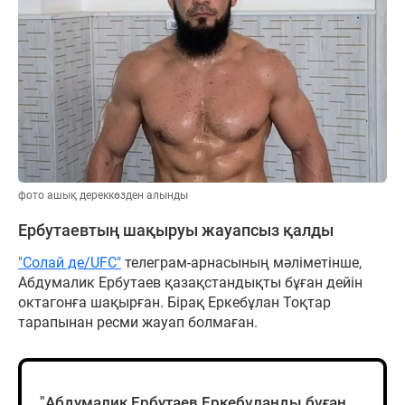
фото ашық дереккөзден алынды
Ербутаевтың шақыруы жауапсыз қалды
"Солай де/UFC"
телеграм-арнасының мәліметінше,
Абдумалик Ербутаев қазақстандықты бұған дейін
октагонға шақырған. Бірақ Еркебұлан Тоқтар
тарапынан ресми жауап болмаған.
"Абдумалик Ербутаев Еркебұланды бұған