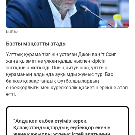
NUR.kz
Басты мақсатты атады
Ұлттық құрама тізгінін ұстаған Джон ван ’т Схип
жаңа қызметіне үлкен құлшыныспен кірісіп
жатқанын жеткізді. Оның айтуынша, ұлттық
құраманың алдында ауқымды жұмыс тұр. Бас
бапкер қазақстандық футболшылардың
еңбекқорлығы мен күрескерлік қасиетін ерекше атап
өтті.
“Алда көп еңбек етуіміз керек.
Қазақстандықтардың еңбекқор екенін
және қажырлы жұмыс істей алатынын