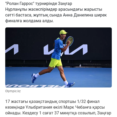
"Ролан Гаррос" турнирінде Заңғар
Нұрланұлы жасөспірімдер арасындағы жарысты
сәтті бастаса, жұптық сында Анна Данилина ширек
финалға жолдама алды.
Olympic.kz
17 жастағы қазақстандық спортшы 1/32 финал
кезеңінде Ұлыбритания өкілі Марк Чебанға қарсы
ойнады. Кездесу 1 сағат 37 минутқа созылып, Заңғар