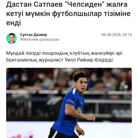
Дастан Сәтпаев "Челсиден" жалға
кетуі мүмкін футболшылар тізіміне
енді
Сұлтан Данияр
06.08.2026, 20:14
Жекпе-жек шолушысы
Мұндай пікірді лондондық клубтың жанкүйері әрі
британиялық журналист Уилл Рейнер білдірді.