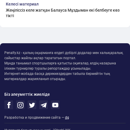
Келесі материал
Жеңіліссіз келе жатқан Балауса Мұздыман екі белбеуге көз
тікті
Penalty.kz - қалың оқырманға елдегі дүбірлі додалар мен халықаралық
сайыстар жайлы ақпар тарататын портал.
Мұнда танымал спортшыларға қатысты оқиғалар, елдің назарына
іліккен турнирлер туралы репортаждар ұсынылады.
Интернет-жобада басқа дереккөздерден табыла бермейтін тың
материалдар жарияланып отырады.
Біз әлеуметтік жиеліде
Разработка и продвижение сайта —
dg