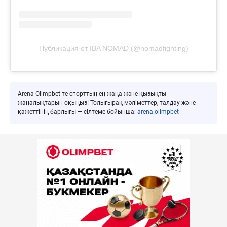
Публикация от IBA NOMAD (@nomadfighting)
Arena Olimpbet-те спорттың ең жаңа және қызықты
жаңалықтарын оқыңыз! Толығырақ мәліметтер, талдау және
қажеттінің барлығы — сілтеме бойынша:
arena.olimpbet