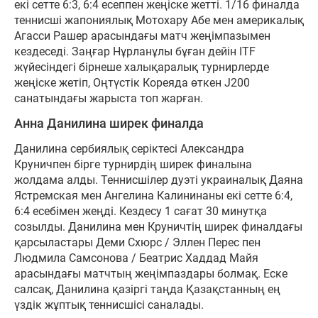
екі сетте 6:3, 6:4 есеппен жеңіске жетті. 1/16 финалда
теннисші жапониялық Мотохару Абе мен америкалық
Агасси Рашер
арасындағы матч жеңімпазымен
кездеседі. Заңғар Нұрланұлы бұған дейін ITF
жүйесіндегі бірнеше халықаралық турнирлерде
жеңіске жетіп, Оңтүстік Кореяда өткен J200
санатындағы жарыста топ жарған.
Анна Данилина ширек финалда
Данилина сербиялық серіктесі Александра
Круничпен бірге турнирдің ширек финалына
жолдама алды. Теннисшілер дуэті украиналық Даяна
Ястремская мен Ангелина Калининаны екі сетте 6:4,
6:4 есебімен жеңді. Кездесу 1 сағат 30 минутқа
созылды. Данилина мен Круничтің ширек финалдағы
қарсыластары Деми Схюрс / Эллен Перес пен
Людмила Самсонова / Беатрис Хаддад Майя
арасындағы матчтың жеңімпаздары болмақ. Еске
салсақ, Данилина қазіргі таңда Қазақстанның ең
үздік жұптық теннисшісі саналады.