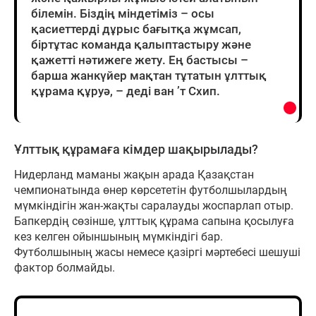
білемін. Біздің міндетіміз – осы
қасиеттерді дұрыс бағытқа жұмсап,
біртұтас команда қалыптастыру және
қажетті нәтижеге жету. Ең бастысы –
барша жанкүйер мақтан тұтатын ұлттық
құрама құруә, – деді ван ’т Схип.
Ұлттық құрамаға кімдер шақырылады?
Нидерланд маманы жақын арада Қазақстан
чемпионатында өнер көрсететін футболшылардың
мүмкіндігін жан-жақты саралауды жоспарлап отыр.
Бапкердің сөзінше, ұлттық құрама сапына қосылуға
кез келген ойыншының мүмкіндігі бар.
Футболшының жасы немесе қазіргі мәртебесі шешуші
фактор болмайды.