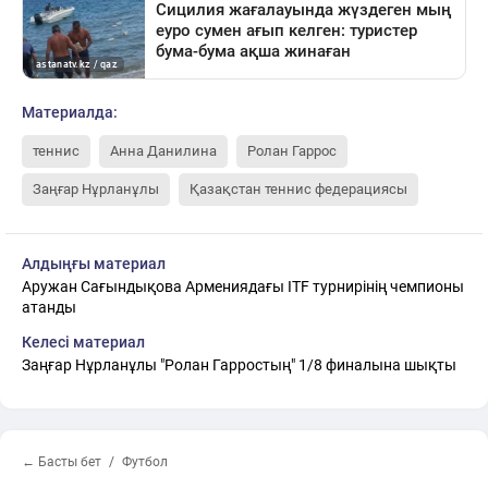
Материалда:
теннис
Анна Данилина
Ролан Гаррос
Заңғар Нұрланұлы
Қазақстан теннис федерациясы
Алдыңғы материал
Аружан Сағындықова Армениядағы ITF турнирінің чемпионы
атанды
Келесі материал
Заңғар Нұрланұлы "Ролан Гарростың" 1/8 финалына шықты
← Басты бет
Футбол