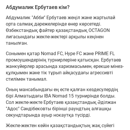
Абдумалик Ербутаев кім?
Абдумалик "Абби" Ербутаев жеңіл және жартылай
орта салмақ дәрежелерінде өнер көрсетеді.
Өзбекстандық файтер қазақстандық OCTAGON
лигасындағы жекпе-жектері арқылы кеңінен
танылған.
Сонымен қатар Nomad FC, Hype FC және PRIME FL
промоушендерінің турнирлеріне қатысқан. Ербутаев
жанкүйерлер арасында харизмасымен, ерекше мінез-
құлқымен және тік тұрып айқасудағы агрессивті
стилімен танымал.
Оның мансабындағы ең есте қалған кездесулердің
бірі Алматыдағы IBA Nomad 15 турнирінде болды.
Сол жекпе-жекте Ербутаев қазақстандық Әділжан
"Адос" Сәндібековты бірінші раундтың алғашқы
секундтарында ауыр нокаутқа түсірді.
Жекпе-жектен кейін қазақстандықтың жақ сүйегі