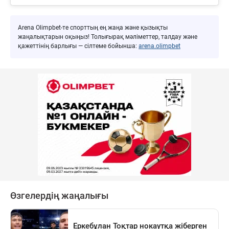
Arena Olimpbet-те спорттың ең жаңа және қызықты
жаңалықтарын оқыңыз! Толығырақ мәліметтер, талдау және
қажеттінің барлығы — сілтеме бойынша:
arena.olimpbet