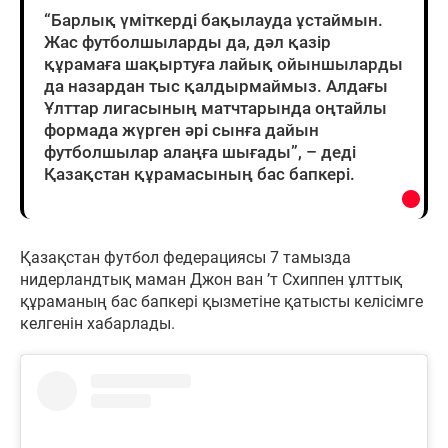
“Барлық үміткерді бақылауда ұстаймын.
Жас футболшыларды да, дәл қазір
құрамаға шақыртуға лайық ойыншыларды
да назардан тыс қалдырмаймыз. Алдағы
Ұлттар лигасының матчтарында оңтайлы
формада жүрген әрі сынға дайын
футболшылар алаңға шығады”, – деді
Қазақстан құрамасының бас бапкері.
Қазақстан футбол федерациясы 7 тамызда
нидерландтық маман Джон ван ’т Схиппен ұлттық
құраманың бас бапкері қызметіне қатысты келісімге
келгенін хабарлады.