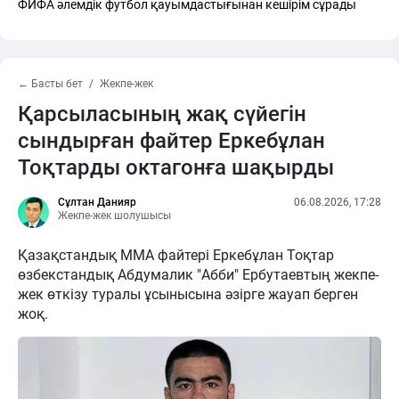
ФИФА әлемдік футбол қауымдастығынан кешірім сұрады
← Басты бет
Жекпе-жек
Қарсыласының жақ сүйегін
сындырған файтер Еркебұлан
Тоқтарды октагонға шақырды
Сұлтан Данияр
06.08.2026, 17:28
Жекпе-жек шолушысы
Қазақстандық ММА файтері Еркебұлан Тоқтар
өзбекстандық Абдумалик "Абби" Ербутаевтың жекпе-
жек өткізу туралы ұсынысына әзірге жауап берген
жоқ.