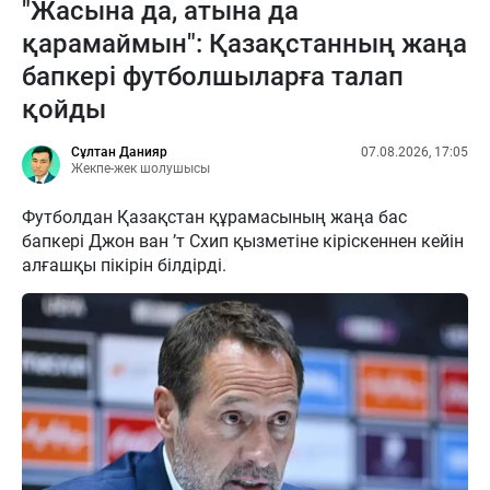
"Жасына да, атына да
қарамаймын": Қазақстанның жаңа
бапкері футболшыларға талап
қойды
Сұлтан Данияр
07.08.2026, 17:05
Жекпе-жек шолушысы
Футболдан Қазақстан құрамасының жаңа бас
бапкері Джон ван ’т Схип қызметіне кіріскеннен кейін
алғашқы пікірін білдірді.