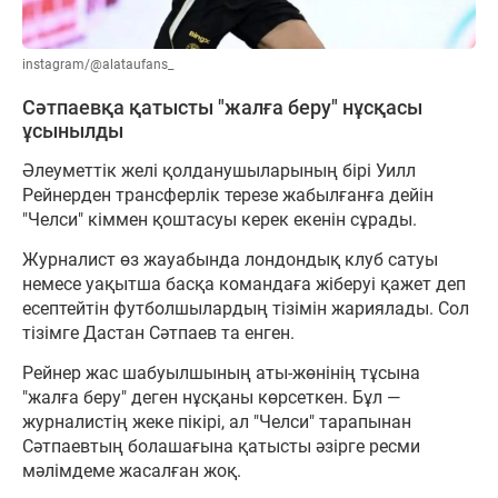
instagram/@alataufans_
Сәтпаевқа қатысты "жалға беру" нұсқасы
ұсынылды
Әлеуметтік желі қолданушыларының бірі Уилл
Рейнерден трансферлік терезе жабылғанға дейін
"Челси" кіммен қоштасуы керек екенін сұрады.
Журналист өз жауабында лондондық клуб сатуы
немесе уақытша басқа командаға жіберуі қажет деп
есептейтін футболшылардың тізімін жариялады. Сол
тізімге Дастан Сәтпаев та енген.
Рейнер жас шабуылшының аты-жөнінің тұсына
"жалға беру" деген нұсқаны көрсеткен. Бұл —
журналистің жеке пікірі, ал "Челси" тарапынан
Сәтпаевтың болашағына қатысты әзірге ресми
мәлімдеме жасалған жоқ.