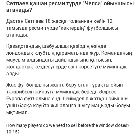
Сәтпаев қашан ресми түрде "Челси" ойыншысы
атанады?
Дастан Сәтпаев 18 жасқа толғаннан кейін 12
тамызда ресми түрде "көктердің" футболшысы
атанады.
Қазақстандық шабуылшы қазірдің өзінде
лондондық клубтың қарамағында жүр. Команданың
маусым алдындағы дайындығына қатысып,
жолдастық кездесулерде өзін көрсетуге мүмкіндік
алды.
Жас футболшыны жалға беру оған тұрақты ойын
тәжірибесін жинауға мүмкіндік береді. Әсіресе
Еуропа футболына енді бейімделіп жатқан ойыншы
үшін басқа клубта жиі алаңға шығу маңызды болуы
ықтимал.
How many players do we need to sell before the window closes?
10-15?