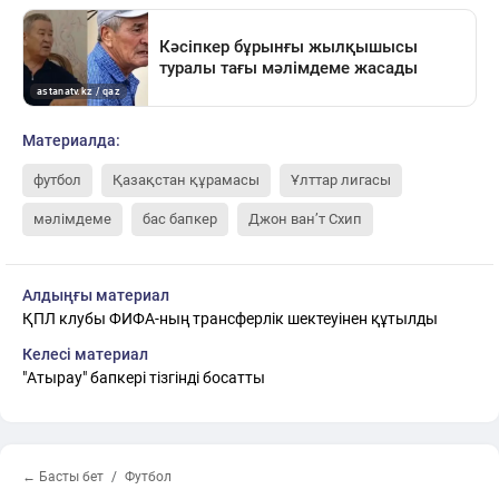
Материалда:
футбол
Қазақстан құрамасы
Ұлттар лигасы
мәлімдеме
бас бапкер
Джон ван’т Схип
Алдыңғы материал
ҚПЛ клубы ФИФА-ның трансферлік шектеуінен құтылды
Келесі материал
"Атырау" бапкері тізгінді босатты
← Басты бет
Футбол