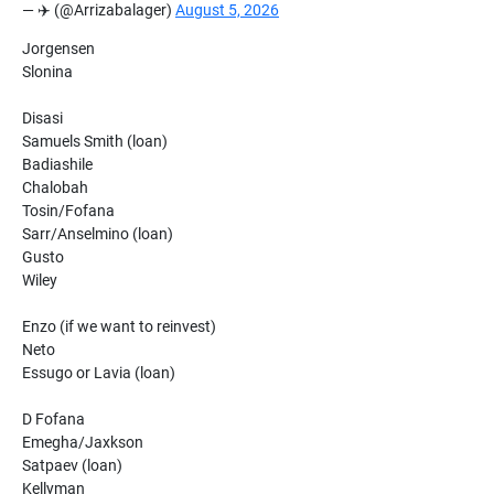
— ✈️ (@Arrizabalager)
August 5, 2026
Jorgensen
Slonina
Disasi
Samuels Smith (loan)
Badiashile
Chalobah
Tosin/Fofana
Sarr/Anselmino (loan)
Gusto
Wiley
Enzo (if we want to reinvest)
Neto
Essugo or Lavia (loan)
D Fofana
Emegha/Jaxkson
Satpaev (loan)
Kellyman