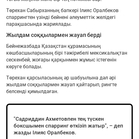
Төрехан Сабырханның бапкері Ілияс Оралбеков
спаррингтен үзінді бейнені әлеуметтік желідегі
парақшасында жариялады.
Жылдам соққылармен жауап берді
Бейнежазбада Қазақстан құрамасының
көшбасшыларының бірі тәжірибелі мексикалықтан
сескенбей, жоғары қарқынмен жұмыс істегенін
көруге болады.
Төрехан қарсыласының әр шабуылына дәл әрі
жылдам соққылармен жауап қайтарып, рингте
белсенді қимылдаған.
"Садриддин Ахметовпен тең түскен
боксшымен спарринг өткізіп жатыр", – деп
жазды Ілияс Оралбеков.