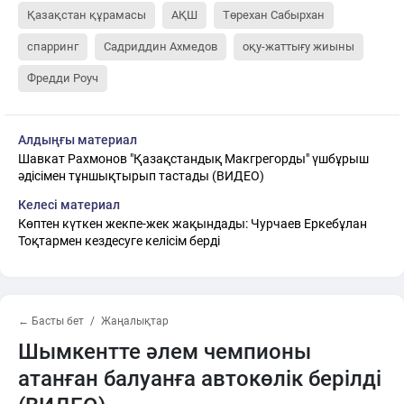
Қазақстан құрамасы
АҚШ
Төрехан Сабырхан
спарринг
Садриддин Ахмедов
оқу-жаттығу жиыны
Фредди Роуч
Алдыңғы материал
Шавкат Рахмонов "Қазақстандық Макгрегорды" үшбұрыш
әдісімен тұншықтырып тастады (ВИДЕО)
Келесі материал
Көптен күткен жекпе-жек жақындады: Чурчаев Еркебұлан
Тоқтармен кездесуге келісім берді
← Басты бет
Жаңалықтар
Шымкентте әлем чемпионы
атанған балуанға автокөлік берілді