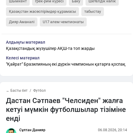
Шымкент
грек-рим күресі
Баку
Шетелдік көлік
Қазақстан жасөспірімдер құрамасы
табыстау
Дияр Аманәлі
U17 әлем чемпионаты
Алдыңғы материал
Қазақстандық жүзушілер АҚШ-та топ жарды
Келесі материал
"Қайрат" Бразилияның екі дүркін чемпионын қатарға қоспақ
← Басты бет
Футбол
Дастан Сәтпаев "Челсиден" жалға
кетуі мүмкін футболшылар тізіміне
енді
Сұлтан Данияр
06.08.2026, 20:14