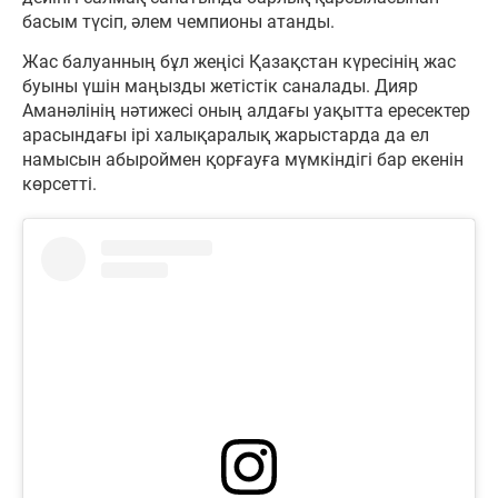
басым түсіп, әлем чемпионы атанды.
Жас балуанның бұл жеңісі Қазақстан күресінің жас
буыны үшін маңызды жетістік саналады. Дияр
Аманәлінің нәтижесі оның алдағы уақытта ересектер
арасындағы ірі халықаралық жарыстарда да ел
намысын абыроймен қорғауға мүмкіндігі бар екенін
көрсетті.