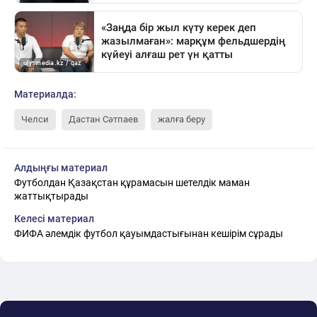
Материалда:
Челси
Дастан Сәтпаев
жалға беру
Алдыңғы материал
Футболдан Қазақстан құрамасын шетелдік маман
жаттықтырады
Келесі материал
ФИФА әлемдік футбол қауымдастығынан кешірім сұрады