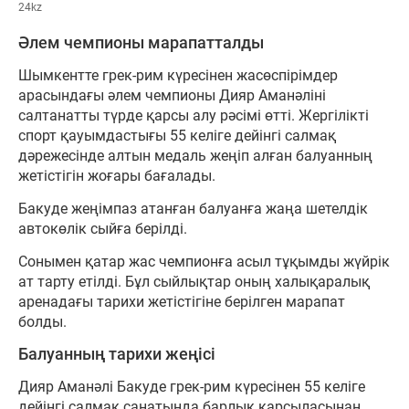
24kz
Әлем чемпионы марапатталды
Шымкентте грек-рим күресінен жасөспірімдер
арасындағы әлем чемпионы Дияр Аманәліні
салтанатты түрде қарсы алу рәсімі өтті. Жергілікті
спорт қауымдастығы 55 келіге дейінгі салмақ
дәрежесінде алтын медаль жеңіп алған балуанның
жетістігін жоғары бағалады.
Бакуде жеңімпаз атанған балуанға жаңа шетелдік
автокөлік сыйға берілді.
Сонымен қатар жас чемпионға асыл тұқымды жүйрік
ат тарту етілді. Бұл сыйлықтар оның халықаралық
аренадағы тарихи жетістігіне берілген марапат
болды.
Балуанның тарихи жеңісі
Дияр Аманәлі Бакуде грек-рим күресінен 55 келіге
дейінгі салмақ санатында барлық қарсыласынан