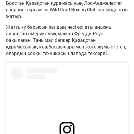
Бокстан Қазақстан құрамасының Лос-Анджелестегі
спаррингтері әйгілі Wild Card Boxing Club залында өтіп
жатыр.
Жаттығу барысын залдың иесі әрі аты аңызға
айналған америкалық маман Фредди Роуч
бақылаған. Танымал бапкер Қазақстан
құрамасының көшбасшыларымен жеке жұмыс істеп,
олардың соққы техникасын лапада тексерді.