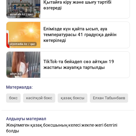
Материалда:
бокс
кәсіпқой бокс
қазақ боксы
Елхан Табынбаев
Алдыңғы материал
Жеңілмеген қазақ боксшының келесі жекпе-жегі белгілі
болды