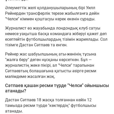
Әлеуметтік желі қолданушыларының бірі Уилл
Рейнерден трансферлік терезе жабылғанға дейін
"Челси" кіммен қоштасуы керек екенін сұрады.
Журналист өз жауабында лондондық клуб сатуы
немесе уақытша басқа командаға жіберуі қажет деп
есептейтін футболшылардың тізімін жариялады. Сол
тізімге Дастан Сәтпаев та енген.
Рейнер жас шабуылшының аты-жөнінің тұсына
"жалға беру" деген нұсқаны көрсеткен. Бұл —
журналистің жеке пікірі, ал "Челси" тарапынан
Сәтпаевтың болашағына қатысты әзірге ресми
мәлімдеме жасалған жоқ.
Сәтпаев қашан ресми түрде "Челси" ойыншысы
атанады?
Дастан Сәтпаев 18 жасқа толғаннан кейін 12
тамызда ресми түрде "көктердің" футболшысы
атанады.