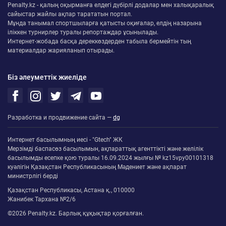
Penalty.kz - қалың оқырманға елдегі дүбірлі додалар мен халықаралық
сайыстар жайлы ақпар тарататын портал.
Мұнда танымал спортшыларға қатысты оқиғалар, елдің назарына
іліккен турнирлер туралы репортаждар ұсынылады.
Интернет-жобада басқа дереккөздерден табыла бермейтін тың
материалдар жарияланып отырады.
Біз әлеуметтік жиеліде
Разработка и продвижение сайта —
dg
Интернет басылымның иесі - "Gtech" ЖК
Мерзімді баспасөз басылымын, ақпараттық агенттікті және желілік
басылымды есепке қою туралы 16.09.2024 жылғы № kz15vpy00101318
куәлігін Қазақстан Республикасының Мәдениет және ақпарат
министрлігі берді
Қазақстан Республикасы, Астана қ., 010000
Жанибек Тархана №2/6
©2026 Penalty.kz. Барлық құқықтар қорғалған.