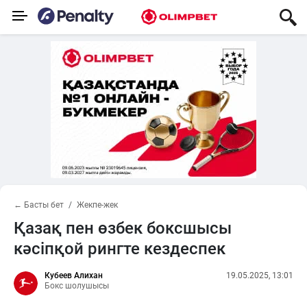
← Басты бет
Жекпе-жек
Қазақ пен өзбек боксшысы
кәсіпқой рингте кездеспек
Кубеев Алихан
19.05.2025, 13:01
Бокс шолушысы