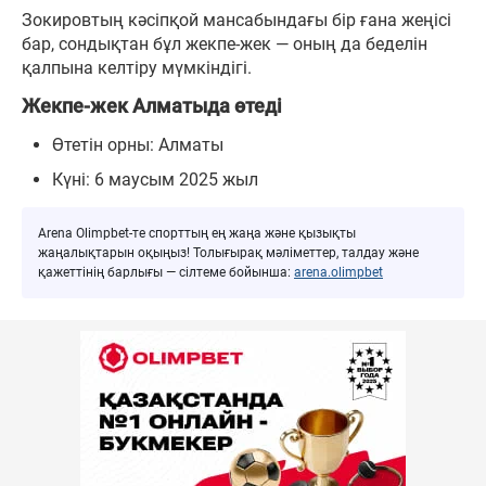
Зокировтың кәсіпқой мансабындағы бір ғана жеңісі
бар, сондықтан бұл жекпе-жек — оның да беделін
қалпына келтіру мүмкіндігі.
Жекпе-жек Алматыда өтеді
Өтетін орны: Алматы
Күні: 6 маусым 2025 жыл
Arena Olimpbet-те спорттың ең жаңа және қызықты
жаңалықтарын оқыңыз! Толығырақ мәліметтер, талдау және
қажеттінің барлығы — сілтеме бойынша:
arena.olimpbet