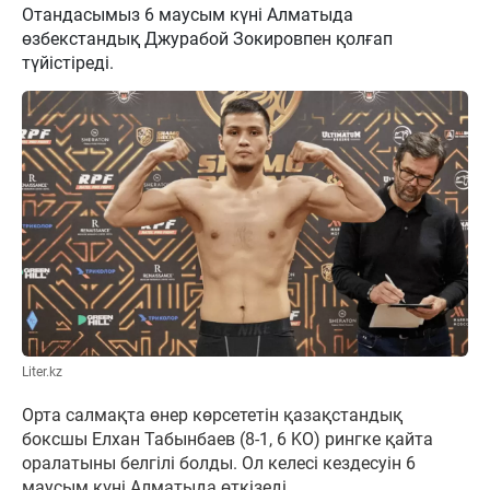
Отандасымыз 6 маусым күні Алматыда
өзбекстандық Джурабой Зокировпен қолғап
түйістіреді.
Liter.kz
Орта салмақта өнер көрсететін қазақстандық
боксшы Елхан Табынбаев (8-1, 6 KO) рингке қайта
оралатыны белгілі болды. Ол келесі кездесуін 6
маусым күні Алматыда өткізеді.