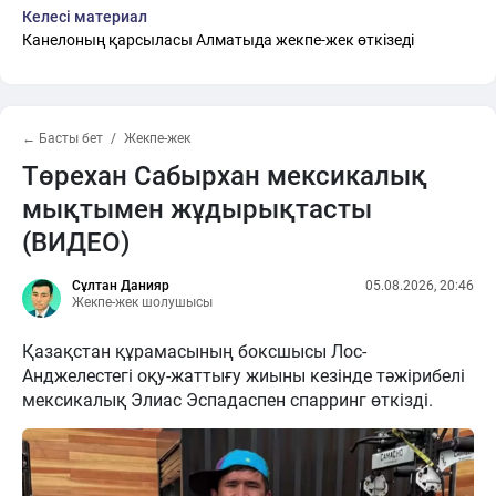
Келесі материал
Канелоның қарсыласы Алматыда жекпе-жек өткізеді
← Басты бет
Жекпе-жек
Төрехан Сабырхан мексикалық
мықтымен жұдырықтасты
(ВИДЕО)
Сұлтан Данияр
05.08.2026, 20:46
Жекпе-жек шолушысы
Қазақстан құрамасының боксшысы Лос-
Анджелестегі оқу-жаттығу жиыны кезінде тәжірибелі
мексикалық Элиас Эспадаспен спарринг өткізді.