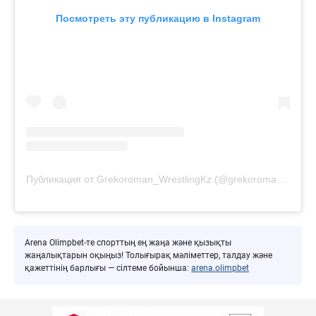
Посмотреть эту публикацию в Instagram
Публикация от Grekoroman_WrestlingKz (@grekoroman_wrestlingkz)
Arena Olimpbet-те спорттың ең жаңа және қызықты
жаңалықтарын оқыңыз! Толығырақ мәліметтер, талдау және
қажеттінің барлығы — сілтеме бойынша:
arena.olimpbet