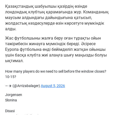
Қазақстандық шабуылшы қазірдің өзінде
лондондық клубтың қарамағында жүр. Команданың
маусым алдындағы дайындығына қатысып,
жолдастық кездесулерде өзін көрсетуге мүмкіндік
алды.
Жас футболшыны жалға беру оған тұрақты ойын
тәжірибесін жинауға мүмкіндік береді. Әсіресе
Еуропа футболына енді бейімделіп жатқан ойыншы
үшін басқа клубта жиі алаңға шығу маңызды болуы
ықтимал.
How many players do we need to sell before the window closes?
10-15?
— ✈️ (@Arrizabalager)
August 5, 2026
Jorgensen
Slonina
Disasi