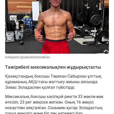
Instagram/@sabyrkhantorekhan
Тәжірибелі мексикалықпен жұдырықтасты
Қазақстандық боксшы Төрехан Сабырхан ұлттық
құраманың АҚШ-тағы жаттығу жиыны аясында
Элиас Эспадаспен қолғап түйістірді.
Мексикалық боксшы кәсіпқой рингте 33 жекпе-жек
өткізіп, 23 рет жеңіске жеткен. Оның 16 жеңісі
нокаутпен аяқталған. Сонымен қатар Эспадастың
тоғыз жеңілісі және бір тең нәтижесі бар.