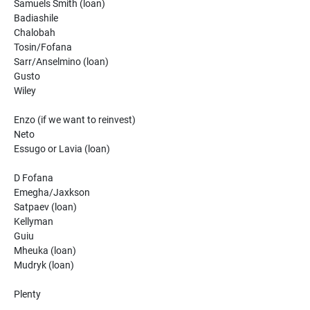
Samuels Smith (loan)
Badiashile
Chalobah
Tosin/Fofana
Sarr/Anselmino (loan)
Gusto
Wiley
Enzo (if we want to reinvest)
Neto
Essugo or Lavia (loan)
D Fofana
Emegha/Jaxkson
Satpaev (loan)
Kellyman
Guiu
Mheuka (loan)
Mudryk (loan)
Plenty