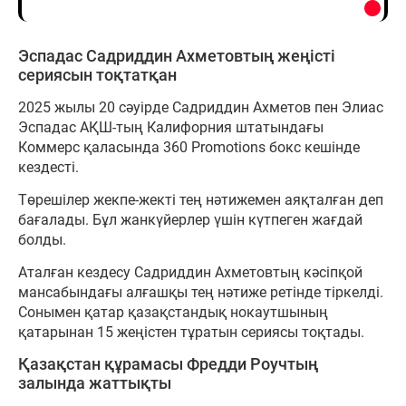
Эспадас Садриддин Ахметовтың жеңісті
сериясын тоқтатқан
2025 жылы 20 сәуірде Садриддин Ахметов пен Элиас
Эспадас АҚШ-тың Калифорния штатындағы
Коммерс қаласында 360 Promotions бокс кешінде
кездесті.
Төрешілер жекпе-жекті тең нәтижемен аяқталған деп
бағалады. Бұл жанкүйерлер үшін күтпеген жағдай
болды.
Аталған кездесу Садриддин Ахметовтың кәсіпқой
мансабындағы алғашқы тең нәтиже ретінде тіркелді.
Сонымен қатар қазақстандық нокаутшының
қатарынан 15 жеңістен тұратын сериясы тоқтады.
Қазақстан құрамасы Фредди Роучтың
залында жаттықты