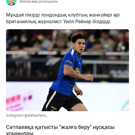
Жекпе-жек шолушысы
Мұндай пікірді лондондық клубтың жанкүйері әрі
британиялық журналист Уилл Рейнер білдірді.
instagram/@alataufans_
Сәтпаевқа қатысты "жалға беру" нұсқасы
ұсынылды