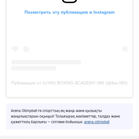
Посмотреть эту публикацию в Instagram
Публикация от ILIYAS BOXING ACADEMY 085 (@iba.085)
Arena Olimpbet-те спорттың ең жаңа және қызықты
жаңалықтарын оқыңыз! Толығырақ мәліметтер, талдау және
қажеттінің барлығы — сілтеме бойынша:
arena.olimpbet