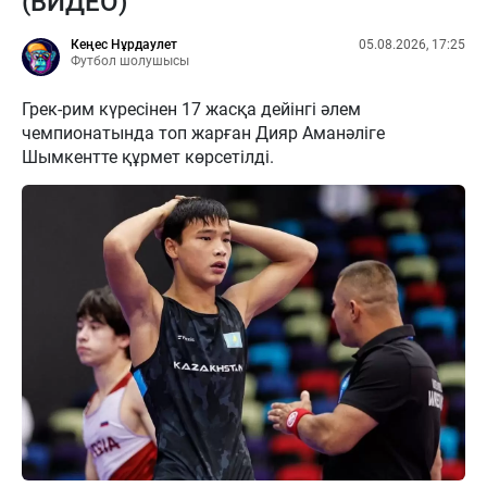
(ВИДЕО)
Кеңес Нұрдаулет
05.08.2026, 17:25
Футбол шолушысы
Грек-рим күресінен 17 жасқа дейінгі әлем
чемпионатында топ жарған Дияр Аманәліге
Шымкентте құрмет көрсетілді.