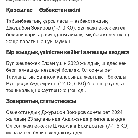
Қарсылас — Өзбекстан өкілі
Табынбаевтың қарсыласы — өзбекстандық
Джурабой Зокиров (1-7, 0 KO). Бұл жекпе-жек екі ел
боксшылары арасындағы аймақтық бәсекелестіктің
жаңа парағын ашуы мүмкін.
Бір жылдық үзілістен кейінгі алғашқы кездесу
Бұл жекпе-жек Елхан үшін 2023 жылдың шілдесінен
бергі алғашқы кездесуі болмақ. Ол соңғы рет
Таиландтың Бангкок қаласында жергілікті боксшы
Рунгродж Аудомритті (12-13, 6 KO) бірінші раундта
техникалық нокаутпен жеңген еді.
Зокировтың статистикасы
Өзбекстандық Джурабой Зокиров соңғы рет 2024
жылдың 23 ақпанында Андижанда рингке шыққан.
Ол сол жекпе-жекте Шукрулла Вохидовтен (7-1, 5 KO)
мерзімінен бұрын жеңіліп қалды.