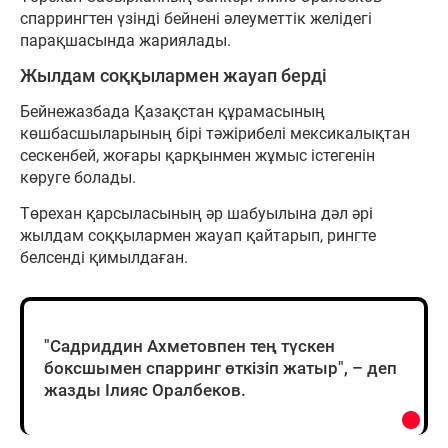
спаррингтен үзінді бейнені әлеуметтік желідегі
парақшасында жариялады.
Жылдам соққылармен жауап берді
Бейнежазбада Қазақстан құрамасының
көшбасшыларының бірі тәжірибелі мексикалықтан
сескенбей, жоғары қарқынмен жұмыс істегенін
көруге болады.
Төрехан қарсыласының әр шабуылына дәл әрі
жылдам соққылармен жауап қайтарып, рингте
белсенді қимылдаған.
"Садриддин Ахметовпен тең түскен
боксшымен спарринг өткізіп жатыр", – деп
жазды Ілияс Оралбеков.