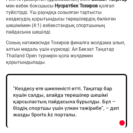
мен өзбек боксшысы
Нусратбек Тохиров
қолғап
түйістірді. Үш раундқа созылған тартысты
кездесудің қорытындысы төрешілердің бөлінген
шешімімен (4:1) өзбекстандық спортшының
пайдасына шешілді.
Соның нәтижесінде Тохиров финалға жолдама алып,
алтын медаль үшін күреседі. Ал Бекзат Таңатар
Thailand Open турнирін қола жүлдемен
қорытындылады.
"Кездесу өте шиеленісті өтті. Таңатар бар
күшін салды, алайда төрешілер шешімі
қарсыластың пайдасына бұрылды. Бұл –
біздің спортшы үшін үлкен тәжірибе", – деп
жазды Sports.kz порталы.