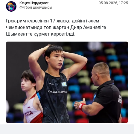
Кеңес Нұрдаулет
05.08.2026, 17:25
Футбол шолушысы
Грек-рим күресінен 17 жасқа дейінгі әлем
чемпионатында топ жарған Дияр Аманәліге
Шымкентте құрмет көрсетілді.
24kz