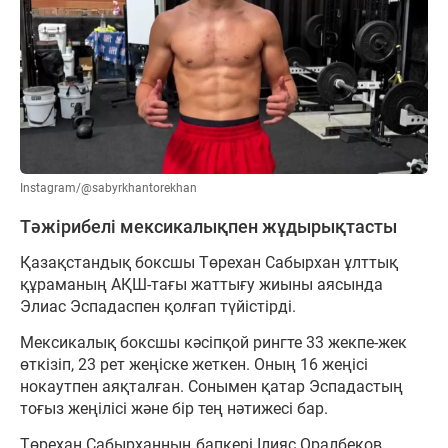
Instagram/@sabyrkhantorekhan
Тәжірибелі мексикалықпен жұдырықтасты
Қазақстандық боксшы Төрехан Сабырхан ұлттық
құраманың АҚШ-тағы жаттығу жиыны аясында
Элиас Эспадаспен қолғап түйістірді.
Мексикалық боксшы кәсіпқой рингте 33 жекпе-жек
өткізіп, 23 рет жеңіске жеткен. Оның 16 жеңісі
нокаутпен аяқталған. Сонымен қатар Эспадастың
тоғыз жеңілісі және бір тең нәтижесі бар.
Төрехан Сабырханның бапкері Ілияс Оралбеков