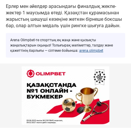
Ерлер мен әйелдер арасындағы финалдық жекпе-
жектер 1 маусымда өтеді. Қазақстан құрамасынан
жарыстың шешуші кезеңіне жеткен бірнеше боксшы
бар, олар алтын медаль үшін рингке шығуға дайын.
Arena Olimpbet-те спорттың ең жаңа және қызықты
жаңалықтарын оқыңыз! Толығырақ мәліметтер, талдау және
қажеттінің барлығы — сілтеме бойынша:
arena.olimpbet