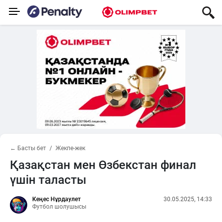
← Басты бет
Жекпе-жек
Қазақстан мен Өзбекстан финал
үшін таласты
Кеңес Нұрдаулет
30.05.2025, 14:33
Футбол шолушысы