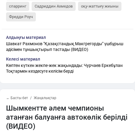
спарринг
Садриддин Ахмедов
оқу-жаттығу жиыны
Фредди Роуч
Алдыңғы материал
Шавкат Рахмонов "Қазақстандық Макгрегорды" үшбұрыш
әдісімен тұншықтырып тастады (ВИДЕО)
Келесі материал
Көптен күткен жекпе-жек жақындады: Чурчаев Еркебұлан
Тоқтармен кездесуге келісім берді
← Басты бет
Жаңалықтар
Шымкентте әлем чемпионы
атанған балуанға автокөлік берілді
(ВИДЕО)