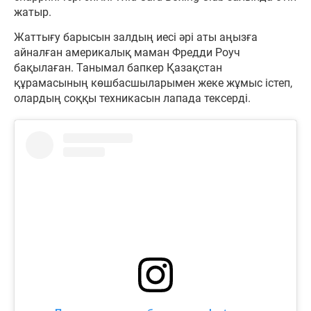
жатыр.
Жаттығу барысын залдың иесі әрі аты аңызға
айналған америкалық маман Фредди Роуч
бақылаған. Танымал бапкер Қазақстан
құрамасының көшбасшыларымен жеке жұмыс істеп,
олардың соққы техникасын лапада тексерді.