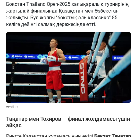
Бокстан Thailand Open-2025 халықаралық турнирінің
жартылай финалында Қазақстан мен Өзбекстан
жолықты. Бұл жолғы "бокстық эль-классико" 85
келіге дейінгі салмақ дәрежесінде өтті.
vesti.kz
Таңатар мен Тохиров — финал жолдамасы үшін
айқас
Рингте Қазақстан құрамасының өкілі
Бекзат Таңатар