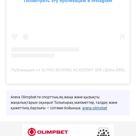
Посмотреть эту публикацию в Instagram
Публикация от ILIYAS BOXING ACADEMY 085 (@iba.085)
Arena Olimpbet-те спорттың ең жаңа және қызықты
жаңалықтарын оқыңыз! Толығырақ мәліметтер, талдау және
қажеттінің барлығы — сілтеме бойынша:
arena.olimpbet