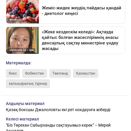
Материалда:
бокс
Өзбекстан
Таиланд
Қазақстан
халықаралық турнир
Алдыңғы материал
Қазақ боксшы Джалоловты екі рет нокдаунға жіберді
Келесі материал
"Біз Төрехан Сабырханды сақтауымыз керек" – Мерей
Ақшалов