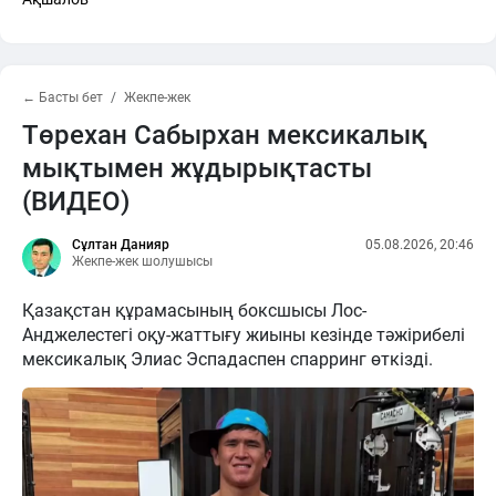
← Басты бет
Жекпе-жек
Төрехан Сабырхан мексикалық
мықтымен жұдырықтасты
(ВИДЕО)
Сұлтан Данияр
05.08.2026, 20:46
Жекпе-жек шолушысы
Қазақстан құрамасының боксшысы Лос-
Анджелестегі оқу-жаттығу жиыны кезінде тәжірибелі
мексикалық Элиас Эспадаспен спарринг өткізді.