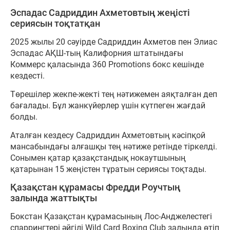
Эспадас Садриддин Ахметовтың жеңісті
сериясын тоқтатқан
2025 жылы 20 сәуірде Садриддин Ахметов пен Элиас
Эспадас АҚШ-тың Калифорния штатындағы
Коммерс қаласында 360 Promotions бокс кешінде
кездесті.
Төрешілер жекпе-жекті тең нәтижемен аяқталған деп
бағалады. Бұл жанкүйерлер үшін күтпеген жағдай
болды.
Аталған кездесу Садриддин Ахметовтың кәсіпқой
мансабындағы алғашқы тең нәтиже ретінде тіркелді.
Сонымен қатар қазақстандық нокаутшының
қатарынан 15 жеңістен тұратын сериясы тоқтады.
Қазақстан құрамасы Фредди Роучтың
залында жаттықты
Бокстан Қазақстан құрамасының Лос-Анджелестегі
спаррингтері әйгілі Wild Card Boxing Club залында өтіп