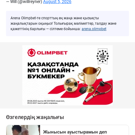
— Will (@willreyner)
August 5, 2026
Arena Olimpbet-те спорттың ең жаңа және қызықты
жаңалықтарын оқыңыз! Толығырақ мәліметтер, талдау және
қажеттінің барлығы — сілтеме бойынша:
arena.olimpbet