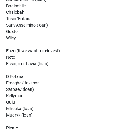
Badiashile
Chalobah
Tosin/Fofana
Sarr/Anselmino (loan)
Gusto
Wiley
Enzo (if we want to reinvest)
Neto
Essugo or Lavia (loan)
D Fofana
Emegha/Jaxkson
Satpaev (loan)
Kellyman
Guiu
Mheuka (loan)
Mudryk (loan)
Plenty