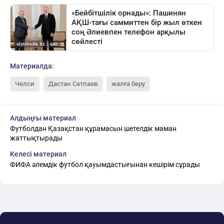
Материалда:
Челси
Дастан Сәтпаев
жалға беру
Алдыңғы материал
Футболдан Қазақстан құрамасын шетелдік маман
жаттықтырады
Келесі материал
ФИФА әлемдік футбол қауымдастығынан кешірім сұрады