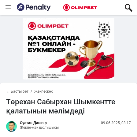
← Басты бет
Жекпе-жек
Төрехан Сабырхан Шымкентте
қалатынын мәлімдеді
Сұлтан Данияр
09.06.2025, 03:17
Жекпе-жек шолушысы