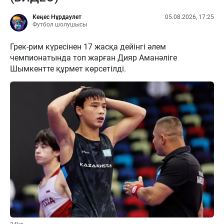
Кеңес Нұрдаулет
05.08.2026, 17:25
Футбол шолушысы
Грек-рим күресінен 17 жасқа дейінгі әлем
чемпионатында топ жарған Дияр Аманәліге
Шымкентте құрмет көрсетілді.