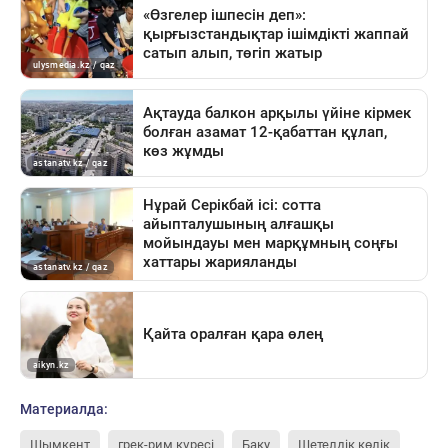
Материалда:
Шымкент
грек-рим күресі
Баку
Шетелдік көлік