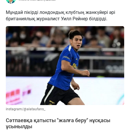
Мұндай пікірді лондондық клубтың жанкүйері әрі
британиялық журналист Уилл Рейнер білдірді.
instagram/@alataufans_
Сәтпаевқа қатысты "жалға беру" нұсқасы
ұсынылды