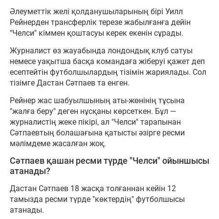
Әлеуметтік желі қолданушыларының бірі Уилл
Рейнерден трансферлік терезе жабылғанға дейін
"Челси" кіммен қоштасуы керек екенін сұрады.
Журналист өз жауабында лондондық клуб сатуы
немесе уақытша басқа командаға жіберуі қажет деп
есептейтін футболшылардың тізімін жариялады. Сол
тізімге Дастан Сәтпаев та енген.
Рейнер жас шабуылшының аты-жөнінің тұсына
"жалға беру" деген нұсқаны көрсеткен. Бұл —
журналистің жеке пікірі, ал "Челси" тарапынан
Сәтпаевтың болашағына қатысты әзірге ресми
мәлімдеме жасалған жоқ.
Сәтпаев қашан ресми түрде "Челси" ойыншысы
атанады?
Дастан Сәтпаев 18 жасқа толғаннан кейін 12
тамызда ресми түрде "көктердің" футболшысы
атанады.