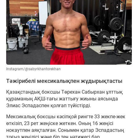
Instagram/@sabyrkhantorekhan
Тәжірибелі мексикалықпен жұдырықтасты
Қазақстандық боксшы Төрехан Сабырхан ұлттық
құраманың АҚШ-тағы жаттығу жиыны аясында
Элиас Эспадаспен қолғап түйістірді.
Мексикалық боксшы кәсіпқой рингте 33 жекпе-жек
өткізіп, 23 рет жеңіске жеткен. Оның 16 жеңісі
нокаутпен аяқталған. Сонымен қатар Эспадастың
тоғыз жеңілісі және бір тең нәтижесі бар.