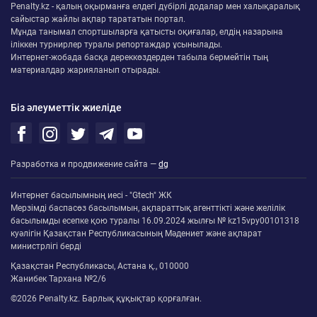
Penalty.kz - қалың оқырманға елдегі дүбірлі додалар мен халықаралық
сайыстар жайлы ақпар тарататын портал.
Мұнда танымал спортшыларға қатысты оқиғалар, елдің назарына
іліккен турнирлер туралы репортаждар ұсынылады.
Интернет-жобада басқа дереккөздерден табыла бермейтін тың
материалдар жарияланып отырады.
Біз әлеуметтік жиеліде
Разработка и продвижение сайта —
dg
Интернет басылымның иесі - "Gtech" ЖК
Мерзімді баспасөз басылымын, ақпараттық агенттікті және желілік
басылымды есепке қою туралы 16.09.2024 жылғы № kz15vpy00101318
куәлігін Қазақстан Республикасының Мәдениет және ақпарат
министрлігі берді
Қазақстан Республикасы, Астана қ., 010000
Жанибек Тархана №2/6
©2026 Penalty.kz. Барлық құқықтар қорғалған.