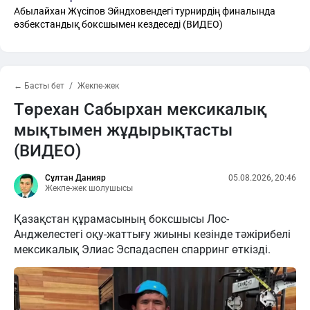
Абылайхан Жүсіпов Эйндховендегі турнирдің финалында
өзбекстандық боксшымен кездеседі (ВИДЕО)
← Басты бет
Жекпе-жек
Төрехан Сабырхан мексикалық
мықтымен жұдырықтасты
(ВИДЕО)
Сұлтан Данияр
05.08.2026, 20:46
Жекпе-жек шолушысы
Қазақстан құрамасының боксшысы Лос-
Анджелестегі оқу-жаттығу жиыны кезінде тәжірибелі
мексикалық Элиас Эспадаспен спарринг өткізді.