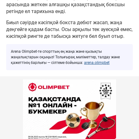
арасында жеткен алғашқы қазақстандық боксшы
ретінде ел тарихына енді.
Биыл сәуірде кәсіпқой бокста дебют жасап, жаңа
деңгейге қадам басты. Осы арқылы тек әуесқой емес,
кәсіпқой рингте де табысқа жетуге бел буып отыр.
Arena Olimpbet-те спорттың ең жаңа және қызықты
жаңалықтарын оқыңыз! Толығырақ мәліметтер, талдау және
қажеттінің барлығы — сілтеме бойынша:
arena.olimpbet