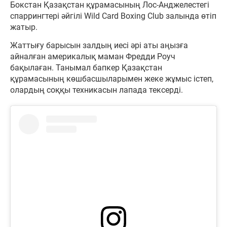
Бокстан Қазақстан құрамасының Лос-Анджелестегі
спаррингтері әйгілі Wild Card Boxing Club залында өтіп
жатыр.
Жаттығу барысын залдың иесі әрі аты аңызға
айналған америкалық маман Фредди Роуч
бақылаған. Танымал бапкер Қазақстан
құрамасының көшбасшыларымен жеке жұмыс істеп,
олардың соққы техникасын лапада тексерді.