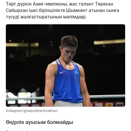
Төрт дүркін Азия чемпионы, жас талант Төрехан
Сабырхан ішкі біріншілікте Шымкент атынан сынға
түсуді жалғастыратынын мәлімдеді.
instagram/@sabyrkhantorekhan
Өңірлік ауысым болмайды