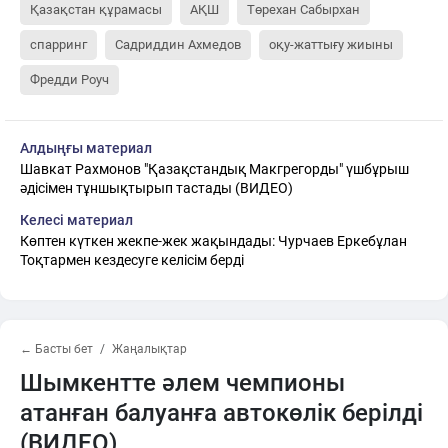
Қазақстан құрамасы
АҚШ
Төрехан Сабырхан
спарринг
Садриддин Ахмедов
оқу-жаттығу жиыны
Фредди Роуч
Алдыңғы материал
Шавкат Рахмонов "Қазақстандық Макгрегорды" үшбұрыш
әдісімен тұншықтырып тастады (ВИДЕО)
Келесі материал
Көптен күткен жекпе-жек жақындады: Чурчаев Еркебұлан
Тоқтармен кездесуге келісім берді
← Басты бет
Жаңалықтар
Шымкентте әлем чемпионы
атанған балуанға автокөлік берілді
(ВИДЕО)