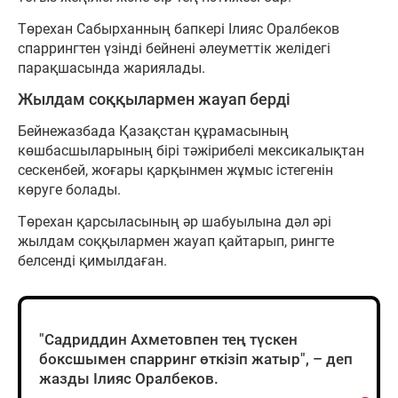
Төрехан Сабырханның бапкері Ілияс Оралбеков
спаррингтен үзінді бейнені әлеуметтік желідегі
парақшасында жариялады.
Жылдам соққылармен жауап берді
Бейнежазбада Қазақстан құрамасының
көшбасшыларының бірі тәжірибелі мексикалықтан
сескенбей, жоғары қарқынмен жұмыс істегенін
көруге болады.
Төрехан қарсыласының әр шабуылына дәл әрі
жылдам соққылармен жауап қайтарып, рингте
белсенді қимылдаған.
"Садриддин Ахметовпен тең түскен
боксшымен спарринг өткізіп жатыр", – деп
жазды Ілияс Оралбеков.