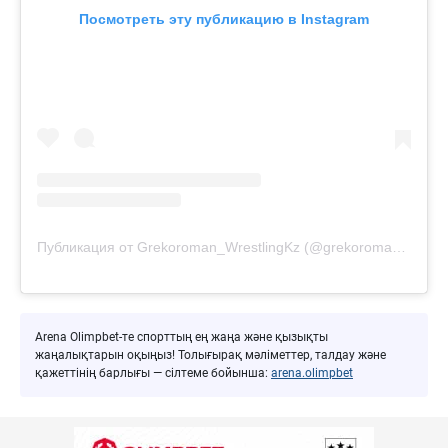
Посмотреть эту публикацию в Instagram
Публикация от Grekoroman_WrestlingKz (@grekoroman_wrestlingkz)
Arena Olimpbet-те спорттың ең жаңа және қызықты
жаңалықтарын оқыңыз! Толығырақ мәліметтер, талдау және
қажеттінің барлығы — сілтеме бойынша:
arena.olimpbet