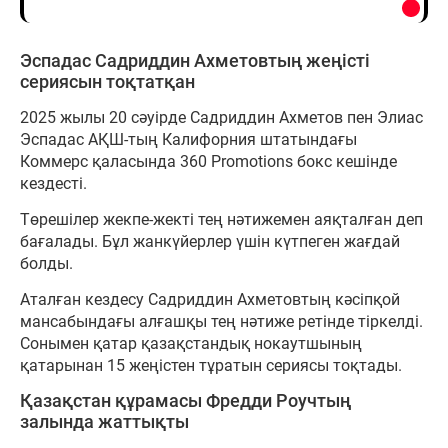
Эспадас Садриддин Ахметовтың жеңісті
сериясын тоқтатқан
2025 жылы 20 сәуірде Садриддин Ахметов пен Элиас
Эспадас АҚШ-тың Калифорния штатындағы
Коммерс қаласында 360 Promotions бокс кешінде
кездесті.
Төрешілер жекпе-жекті тең нәтижемен аяқталған деп
бағалады. Бұл жанкүйерлер үшін күтпеген жағдай
болды.
Аталған кездесу Садриддин Ахметовтың кәсіпқой
мансабындағы алғашқы тең нәтиже ретінде тіркелді.
Сонымен қатар қазақстандық нокаутшының
қатарынан 15 жеңістен тұратын сериясы тоқтады.
Қазақстан құрамасы Фредди Роучтың
залында жаттықты