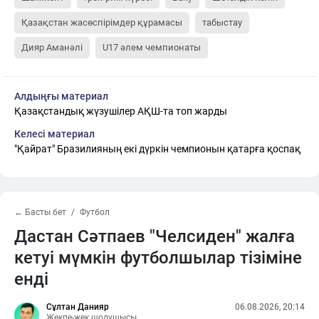
Қазақстан жасөспірімдер құрамасы
табыстау
Дияр Аманәлі
U17 әлем чемпионаты
Алдыңғы материал
Қазақстандық жүзушілер АҚШ-та топ жарды
Келесі материал
"Қайрат" Бразилияның екі дүркін чемпионын қатарға қоспақ
← Басты бет
Футбол
Дастан Сәтпаев "Челсиден" жалға
кетуі мүмкін футболшылар тізіміне
енді
Сұлтан Данияр
06.08.2026, 20:14
Жекпе-жек шолушысы