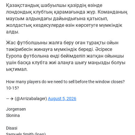
Қазақстандық шабуылшы қазірдің өзінде
лондондық клубтың қарамағында жүр. Команданың
маусым алдындағы дайындығына қатысып,
жолдастық кездесулерде өзін көрсетуге мүмкіндік
алды.
Жас футболшыны жалға беру оған тұрақты ойын
тәжірибесін жинауға мүмкіндік береді. Әсіресе
Еуропа футболына енді бейімделіп жатқан ойыншы
үшін басқа клубта жиі алаңға шығу маңызды болуы
ықтимал.
How many players do we need to sell before the window closes?
10-15?
— ✈️ (@Arrizabalager)
August 5, 2026
Jorgensen
Slonina
Disasi
Samuels Smith (loan)