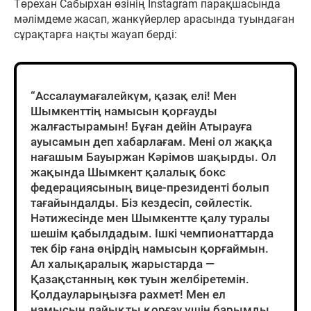
Төрехан Сабырхан өзінің Instagram парақшасында
мәлімдеме жасап, жанкүйерлер арасында туындаған
сұрақтарға нақты жауап берді:
“Ассалаумағалейкүм, қазақ елі! Мен
Шымкенттің намысын қорғауды
жалғастырамын! Бұған дейін Атырауға
ауысамын деп хабарлағам. Мені ол жаққа
нағашым Бауыржан Кәрімов шақырды. Ол
жақында Шымкент қалалық бокс
федерациясының вице-президенті болып
тағайындалды. Біз кездесіп, сөйлестік.
Нәтижесінде мен Шымкентте қалу туралы
шешім қабылдадым. Ішкі чемпионаттарда
тек бір ғана өңірдің намысын қорғаймын.
Ал халықаралық жарыстарда —
Қазақстанның көк туын желбіретемін.
Қолдауларыңызға рахмет! Мен ел
намысын лайықты қорғау үшін барымды