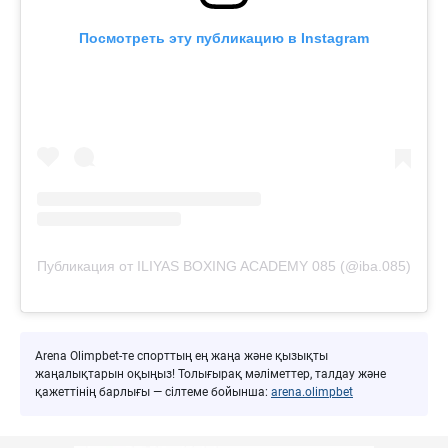
Посмотреть эту публикацию в Instagram
Публикация от ILIYAS BOXING ACADEMY 085 (@iba.085)
Arena Olimpbet-те спорттың ең жаңа және қызықты
жаңалықтарын оқыңыз! Толығырақ мәліметтер, талдау және
қажеттінің барлығы — сілтеме бойынша:
arena.olimpbet