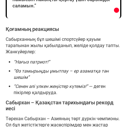
саламын.”
Қоғамның реакциясы
Сабырханның бұл шешімі спортсүйер қауым
тарапынан жылы қабылданып, желіде қолдау тапты.
Жанкүйерлер:
“Нағыз патриот!”
“Өз тамырыңды ұмытпау – ер азаматқа тән
шешім”
“Сенен әлі үлкен жеңістер күтеміз!”
— деген
пікірлер қалдыруда.
Сабырхан – Қазақстан тарихындағы рекорд
иесі
Төрехан Сабырхан – Азияның төрт дүркін чемпионы.
Ол бұл жетістіктерге жасөспірімдер мен жастар