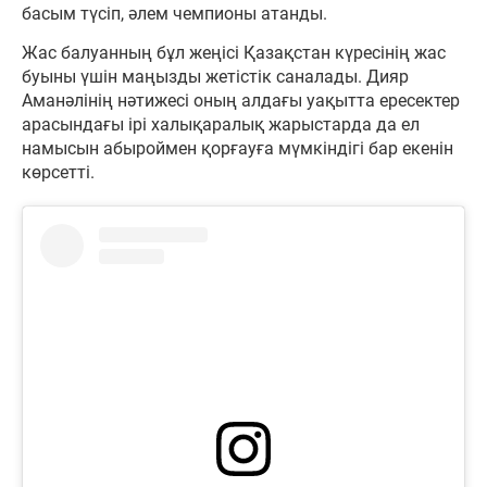
басым түсіп, әлем чемпионы атанды.
Жас балуанның бұл жеңісі Қазақстан күресінің жас
буыны үшін маңызды жетістік саналады. Дияр
Аманәлінің нәтижесі оның алдағы уақытта ересектер
арасындағы ірі халықаралық жарыстарда да ел
намысын абыроймен қорғауға мүмкіндігі бар екенін
көрсетті.