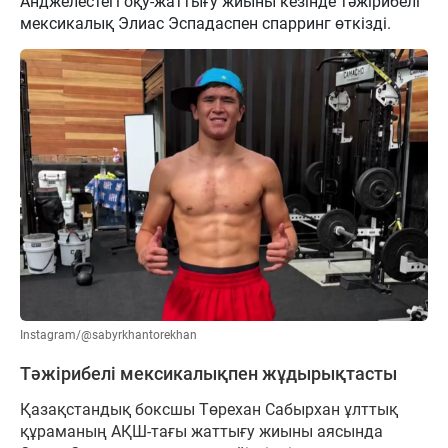
Анджелестегі оқу-жаттығу жиыны кезінде тәжірибелі
мексикалық Элиас Эспадаспен спарринг өткізді.
Instagram/@sabyrkhantorekhan
Тәжірибелі мексикалықпен жұдырықтасты
Қазақстандық боксшы Төрехан Сабырхан ұлттық
құраманың АҚШ-тағы жаттығу жиыны аясында