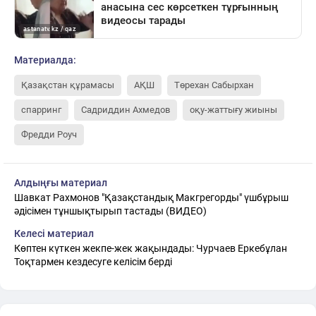
Материалда:
Қазақстан құрамасы
АҚШ
Төрехан Сабырхан
спарринг
Садриддин Ахмедов
оқу-жаттығу жиыны
Фредди Роуч
Алдыңғы материал
Шавкат Рахмонов "Қазақстандық Макгрегорды" үшбұрыш
әдісімен тұншықтырып тастады (ВИДЕО)
Келесі материал
Көптен күткен жекпе-жек жақындады: Чурчаев Еркебұлан
Тоқтармен кездесуге келісім берді