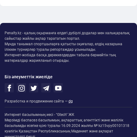
Penalty.kz - қалың оқырманға елдегі дүбірлі додалар мен халықаралық
сайыстар жайлы ақпар тарататын портал.
Мұнда танымал спортшыларға қатысты оқиғалар, елдің назарына
іліккен турнирлер туралы репортаждар ұсынылады.
Интернет-жобада басқа дереккөздерден табыла бермейтін тың
материалдар жарияланып отырады.
Біз әлеуметтік жиеліде
Разработка и продвижение сайта —
dg
Интернет басылымның иесі - "Gtech" ЖК
Мерзімді баспасөз басылымын, ақпараттық агенттікті және желілік
басылымды есепке қою туралы 16.09.2024 жылғы № kz15vpy00101318
куәлігін Қазақстан Республикасының Мәдениет және ақпарат
министрлігі берді