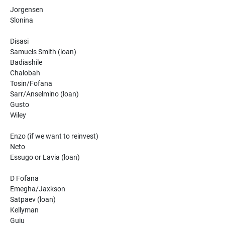
Jorgensen
Slonina
Disasi
Samuels Smith (loan)
Badiashile
Chalobah
Tosin/Fofana
Sarr/Anselmino (loan)
Gusto
Wiley
Enzo (if we want to reinvest)
Neto
Essugo or Lavia (loan)
D Fofana
Emegha/Jaxkson
Satpaev (loan)
Kellyman
Guiu