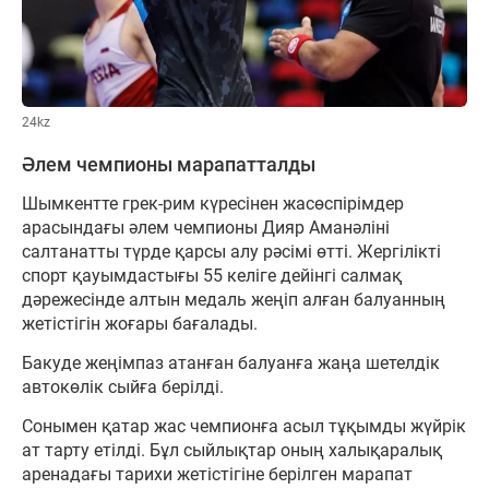
24kz
Әлем чемпионы марапатталды
Шымкентте грек-рим күресінен жасөспірімдер
арасындағы әлем чемпионы Дияр Аманәліні
салтанатты түрде қарсы алу рәсімі өтті. Жергілікті
спорт қауымдастығы 55 келіге дейінгі салмақ
дәрежесінде алтын медаль жеңіп алған балуанның
жетістігін жоғары бағалады.
Бакуде жеңімпаз атанған балуанға жаңа шетелдік
автокөлік сыйға берілді.
Сонымен қатар жас чемпионға асыл тұқымды жүйрік
ат тарту етілді. Бұл сыйлықтар оның халықаралық
аренадағы тарихи жетістігіне берілген марапат