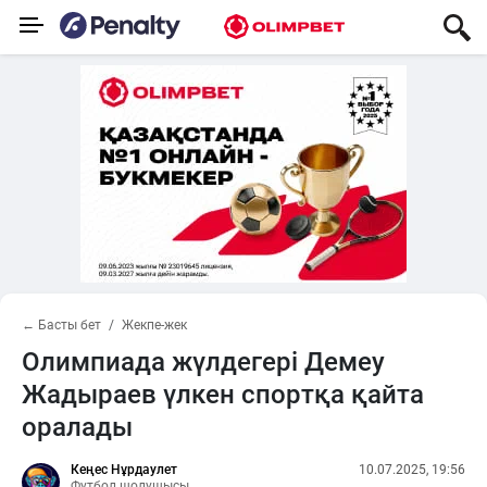
← Басты бет
Жекпе-жек
Олимпиада жүлдегері Демеу
Жадыраев үлкен спортқа қайта
оралады
Кеңес Нұрдаулет
10.07.2025, 19:56
Футбол шолушысы