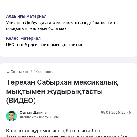
Алдыңғы материал
Усик пен Дюбуа қайта жекпе-жек өткізеді: "шапқа тиген
соққының" жалғасы бола ма?
Келесі материал
UFC төрт бірдей файтермен қош айтысты
← Басты бет
Жекпе-жек
Төрехан Сабырхан мексикалық
мықтымен жұдырықтасты
(ВИДЕО)
Сұлтан Данияр
05.08.2026, 20:46
Жекпе-жек шолушысы
Қазақстан құрамасының боксшысы Лос-