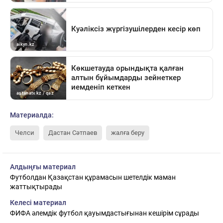
Материалда:
Челси
Дастан Сәтпаев
жалға беру
Алдыңғы материал
Футболдан Қазақстан құрамасын шетелдік маман
жаттықтырады
Келесі материал
ФИФА әлемдік футбол қауымдастығынан кешірім сұрады