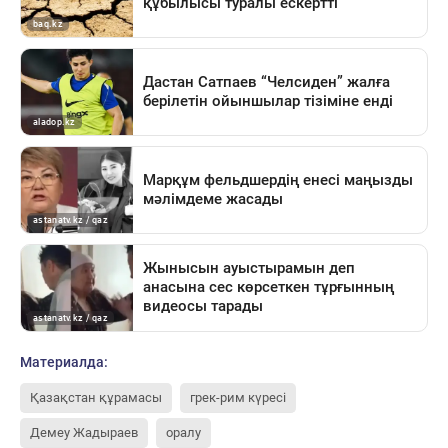
Материалда:
Қазақстан құрамасы
грек-рим күресі
Демеу Жадыраев
оралу