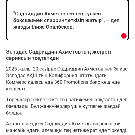
"Садриддин Ахметовпен тең түскен
боксшымен спарринг өткізіп жатыр", – деп
жазды Ілияс Оралбеков.
Эспадас Садриддин Ахметовтың жеңісті
сериясын тоқтатқан
2025 жылы 20 сәуірде Садриддин Ахметов пен Элиас
Эспадас АҚШ-тың Калифорния штатындағы
Коммерс қаласында 360 Promotions бокс кешінде
кездесті.
Төрешілер жекпе-жекті тең нәтижемен аяқталған деп
бағалады. Бұл жанкүйерлер үшін күтпеген жағдай
болды.
Аталған кездесу Садриддин Ахметовтың кәсіпқой
мансабындағы алғашқы тең нәтиже ретінде тіркелді.