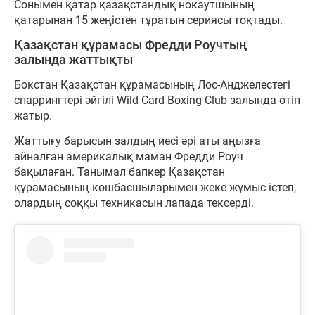
Сонымен қатар қазақстандық нокаутшының
қатарынан 15 жеңістен тұратын сериясы тоқтады.
Қазақстан құрамасы Фредди Роучтың
залында жаттықты
Бокстан Қазақстан құрамасының Лос-Анджелестегі
спаррингтері әйгілі Wild Card Boxing Club залында өтіп
жатыр.
Жаттығу барысын залдың иесі әрі аты аңызға
айналған америкалық маман Фредди Роуч
бақылаған. Танымал бапкер Қазақстан
құрамасының көшбасшыларымен жеке жұмыс істеп,
олардың соққы техникасын лапада тексерді.