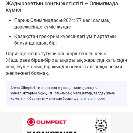
Жадыраевтың соңғы жетістігі – Олимпиада
күмісі
Париж Олимпиадасы-2024: 77 келі салмақ
дәрежесінде күміс жүлде
Қазақстан грек-рим күресіндегі үміт артатын
балуандардың бірі
Парижде жеңіс тұғырынан көрінгеннен кейін
Жадыраев бірде-бір халықаралық жарысқа қатысқан
жоқ. Бұл – оның бір жылдан кейінгі алғашқы ресми
жекпе-жегі болмақ.
Arena Olimpbet-те спорттың ең жаңа және қызықты
жаңалықтарын оқыңыз! Толығырақ мәліметтер, талдау және
қажеттінің барлығы — сілтеме бойынша:
arena.olimpbet