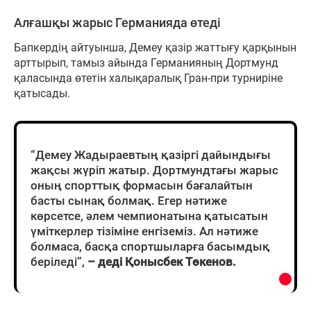
Алғашқы жарыс Германияда өтеді
Бапкердің айтуынша, Демеу қазір жаттығу қарқынын
арттырып, тамыз айында Германияның Дортмунд
қаласында өтетін халықаралық Гран-при турниріне
қатысады.
“Демеу Жадыраевтың қазіргі дайындығы
жақсы жүріп жатыр. Дортмундтағы жарыс
оның спорттық формасын бағалайтын
басты сынақ болмақ. Егер нәтиже
көрсетсе, әлем чемпионатына қатысатын
үміткерлер тізіміне енгіземіз. Ал нәтиже
болмаса, басқа спортшыларға басымдық
беріледі”,
– деді Қонысбек Төкенов.