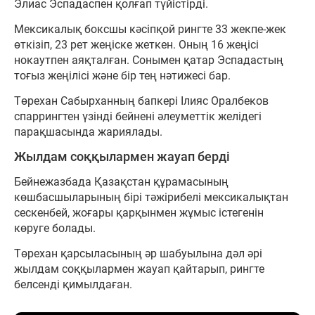
Элиас Эспадаспен қолғап түйістірді.
Мексикалық боксшы кәсіпқой рингте 33 жекпе-жек
өткізіп, 23 рет жеңіске жеткен. Оның 16 жеңісі
нокаутпен аяқталған. Сонымен қатар Эспадастың
тоғыз жеңілісі және бір тең нәтижесі бар.
Төрехан Сабырханның бапкері Ілияс Оралбеков
спаррингтен үзінді бейнені әлеуметтік желідегі
парақшасында жариялады.
Жылдам соққылармен жауап берді
Бейнежазбада Қазақстан құрамасының
көшбасшыларының бірі тәжірибелі мексикалықтан
сескенбей, жоғары қарқынмен жұмыс істегенін
көруге болады.
Төрехан қарсыласының әр шабуылына дәл әрі
жылдам соққылармен жауап қайтарып, рингте
белсенді қимылдаған.