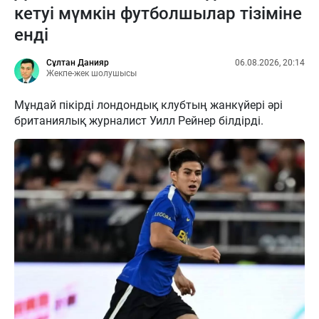
кетуі мүмкін футболшылар тізіміне
енді
Сұлтан Данияр
06.08.2026, 20:14
Жекпе-жек шолушысы
Мұндай пікірді лондондық клубтың жанкүйері әрі
британиялық журналист Уилл Рейнер білдірді.