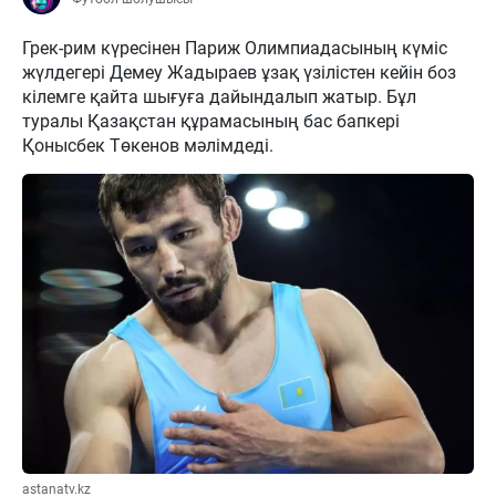
Грек-рим күресінен Париж Олимпиадасының күміс
жүлдегері Демеу Жадыраев ұзақ үзілістен кейін боз
кілемге қайта шығуға дайындалып жатыр. Бұл
туралы Қазақстан құрамасының бас бапкері
Қонысбек Төкенов мәлімдеді.
astanatv.kz