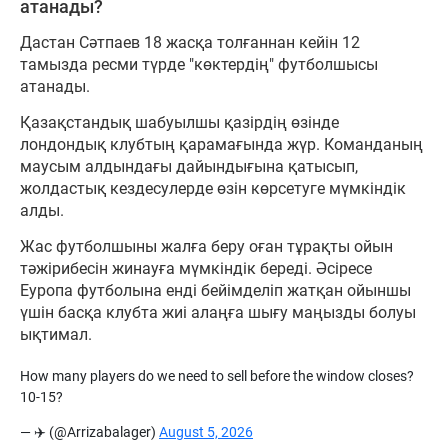
атанады?
Дастан Сәтпаев 18 жасқа толғаннан кейін 12
тамызда ресми түрде "көктердің" футболшысы
атанады.
Қазақстандық шабуылшы қазірдің өзінде
лондондық клубтың қарамағында жүр. Команданың
маусым алдындағы дайындығына қатысып,
жолдастық кездесулерде өзін көрсетуге мүмкіндік
алды.
Жас футболшыны жалға беру оған тұрақты ойын
тәжірибесін жинауға мүмкіндік береді. Әсіресе
Еуропа футболына енді бейімделіп жатқан ойыншы
үшін басқа клубта жиі алаңға шығу маңызды болуы
ықтимал.
How many players do we need to sell before the window closes?
10-15?
— ✈️ (@Arrizabalager)
August 5, 2026