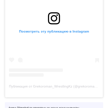
Посмотреть эту публикацию в Instagram
Публикация от Grekoroman_WrestlingKz (@grekoroman_wrestlingkz)
Arena Olimpbet-те спорттың ең жаңа және қызықты