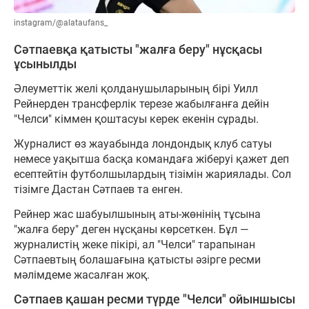
instagram/@alataufans_
Сәтпаевқа қатысты "жалға беру" нұсқасы
ұсынылды
Әлеуметтік желі қолданушыларының бірі Уилл
Рейнерден трансферлік терезе жабылғанға дейін
"Челси" кіммен қоштасуы керек екенін сұрады.
Журналист өз жауабында лондондық клуб сатуы
немесе уақытша басқа командаға жіберуі қажет деп
есептейтін футболшылардың тізімін жариялады. Сол
тізімге Дастан Сәтпаев та енген.
Рейнер жас шабуылшының аты-жөнінің тұсына
"жалға беру" деген нұсқаны көрсеткен. Бұл —
журналистің жеке пікірі, ал "Челси" тарапынан
Сәтпаевтың болашағына қатысты әзірге ресми
мәлімдеме жасалған жоқ.
Сәтпаев қашан ресми түрде "Челси" ойыншысы