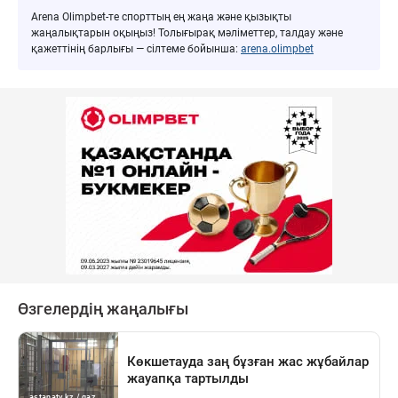
Arena Olimpbet-те спорттың ең жаңа және қызықты
жаңалықтарын оқыңыз! Толығырақ мәліметтер, талдау және
қажеттінің барлығы — сілтеме бойынша:
arena.olimpbet