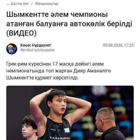
← Басты бет
Жаңалықтар
Шымкентте әлем чемпионы
атанған балуанға автокөлік берілді
(ВИДЕО)
Кеңес Нұрдаулет
05.08.2026, 17:25
Футбол шолушысы
Грек-рим күресінен 17 жасқа дейінгі әлем
чемпионатында топ жарған Дияр Аманәліге
Шымкентте құрмет көрсетілді.