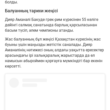
болды.
Балуанның тарихи жеңісі
Дияр Аманәлі Бакуде грек-рим күресінен 55 келіге
дейінгі салмақ санатында барлық қарсыласынан
басым түсіп, әлем чемпионы атанды.
Жас балуанның бұл жеңісі Қазақстан күресінің жас
буыны үшін маңызды жетістік саналады. Дияр
Аманәлінің нәтижесі оның алдағы уақытта ересектер
арасындағы ірі халықаралық жарыстарда да ел
намысын абыроймен қорғауға мүмкіндігі бар екенін
көрсетті.