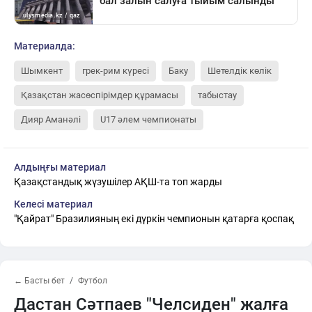
Материалда:
Шымкент
грек-рим күресі
Баку
Шетелдік көлік
Қазақстан жасөспірімдер құрамасы
табыстау
Дияр Аманәлі
U17 әлем чемпионаты
Алдыңғы материал
Қазақстандық жүзушілер АҚШ-та топ жарды
Келесі материал
"Қайрат" Бразилияның екі дүркін чемпионын қатарға қоспақ
← Басты бет
Футбол
Дастан Сәтпаев "Челсиден" жалға