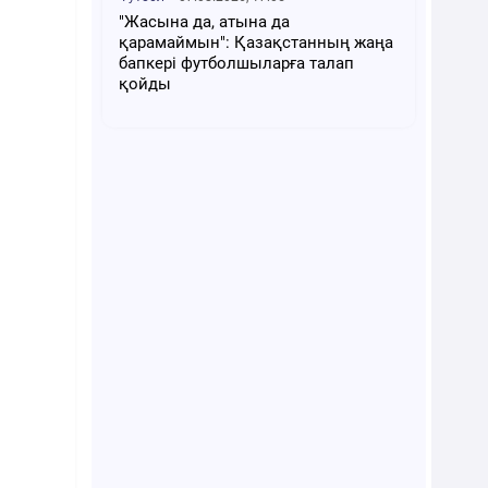
"Жасына да, атына да
қарамаймын": Қазақстанның жаңа
бапкері футболшыларға талап
қойды