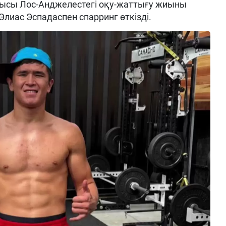
ысы Лос-Анджелестегі оқу-жаттығу жиыны
Элиас Эспадаспен спарринг өткізді.