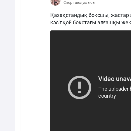
Спорт шолушысы
Қазақстандық боксшы, жастар 
кәсіпқой бокстағы алғашқы жекпе