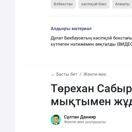
Өзбекстан
кәсіпқой бокс
Алматы
Алдыңғы материал
Дулат Бекбауовтың кәсіпқой бокстағы
күтпеген нәтижемен аяқталды (ВИДЕ
← Басты бет
Жекпе-жек
Төрехан Сабы
мықтымен жұд
Сұлтан Данияр
Жекпе-жек шолушысы