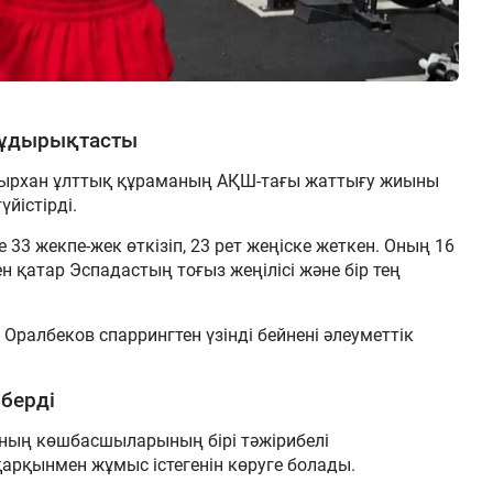
жұдырықтасты
ырхан ұлттық құраманың АҚШ-тағы жаттығу жиыны
йістірді.
33 жекпе-жек өткізіп, 23 рет жеңіске жеткен. Оның 16
н қатар Эспадастың тоғыз жеңілісі және бір тең
Оралбеков спаррингтен үзінді бейнені әлеуметтік
.
берді
ның көшбасшыларының бірі тәжірибелі
арқынмен жұмыс істегенін көруге болады.