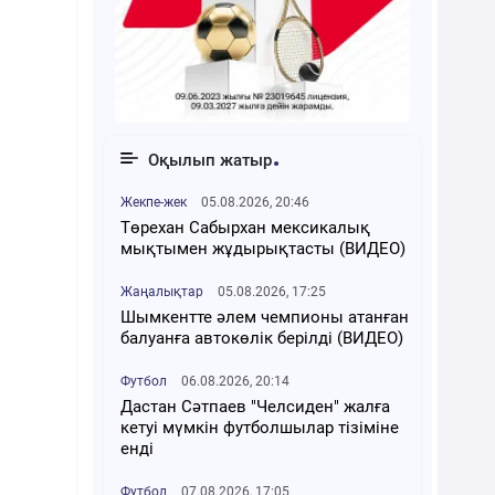
Оқылып жатыр
Жекпе-жек
05.08.2026, 20:46
Төрехан Сабырхан мексикалық
мықтымен жұдырықтасты (ВИДЕО)
Жаңалықтар
05.08.2026, 17:25
Шымкентте әлем чемпионы атанған
балуанға автокөлік берілді (ВИДЕО)
Футбол
06.08.2026, 20:14
Дастан Сәтпаев "Челсиден" жалға
кетуі мүмкін футболшылар тізіміне
енді
Футбол
07.08.2026, 17:05