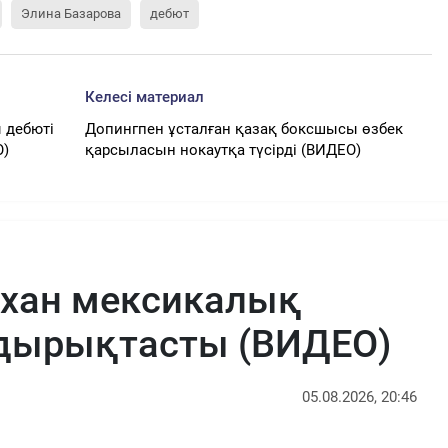
Элина Базарова
дебют
Келесі материал
 дебюті
Допингпен ұсталған қазақ боксшысы өзбек
О)
қарсыласын нокаутқа түсірді (ВИДЕО)
рхан мексикалық
ырықтасты (ВИДЕО)
05.08.2026, 20:46