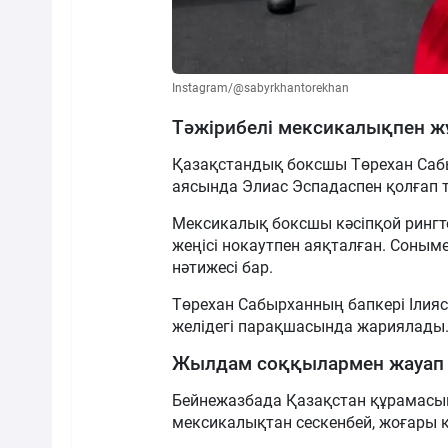
Instagram/@sabyrkhantorekhan
Тәжірибелі мексикалықпен 
Қазақстандық боксшы Төрехан Саб
аясында Элиас Эспадаспен қолғап тү
Мексикалық боксшы кәсіпқой рингте 
жеңісі нокаутпен аяқталған. Соныме
нәтижесі бар.
Төрехан Сабырханның бапкері Ілияс 
желідегі парақшасында жариялады
Жылдам соққылармен жауап 
Бейнежазбада Қазақстан құрамасы
мексикалықтан сескенбей, жоғары қ