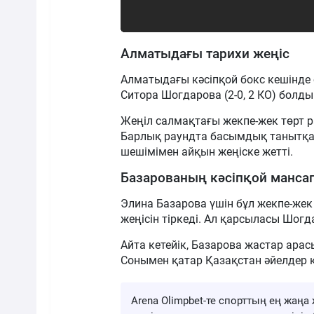
Алматыдағы тарихи жеңіс
Алматыдағы кәсіпқой бокс кешінде
Ситора Шогдарова (2-0, 2 КО) болды
Жеңіл салмақтағы жекпе-жек төрт р
Барлық раундта басымдық танытқан
шешімімен айқын жеңіске жетті.
Базарованың кәсіпқой манса
Элина Базарова үшін бұл жекпе-жек
жеңісін тіркеді. Ал қарсыласы Шогд
Айта кетейік, Базарова жастар ара
Сонымен қатар Қазақстан әйелдер қ
Arena Olimpbet-те спорттың ең жа