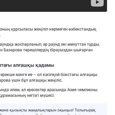
 оның қарсыласы жеңіліп көрмеген өзбекстандық
.
аундқа жоспарланып, әр раунд екі минуттан тұрды.
 Базарова төрешілердің бірауыздан шығарған
птағы алғашқы қадамы
 ерекше мәнге ие – ол кәсіпқой бокстағы алғашқы
арова үшін бұл алғашқы жеңіліс.
сында әлем, ал ересектер арасында Азия чемпионы.
ұрамасының негізгі мүшесі.
ңа және қызықты жаңалықтарын оқыңыз! Толығырақ