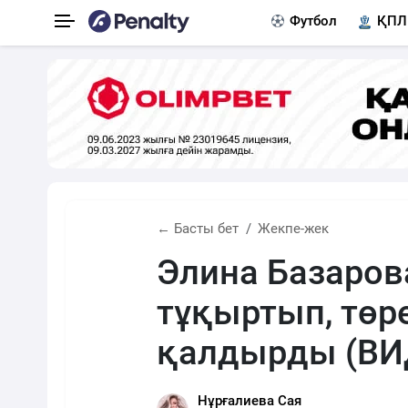
Футбол
ҚПЛ
← Басты бет
Жекпе-жек
Элина Базаров
тұқыртып, төр
қалдырды (ВИ
Нұрғалиева Сая