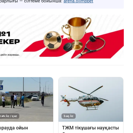
ң барлығы — сілтеме бойынша:
arena.olimpbet