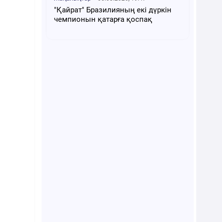
"Қайрат" Бразилияның екі дүркін
чемпионын қатарға қоспақ