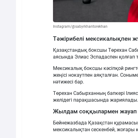
Instagram/@sabyrkhantorekhan
Тәжірибелі мексикалықпен 
Қазақстандық боксшы Төрехан Саб
аясында Элиас Эспадаспен қолғап тү
Мексикалық боксшы кәсіпқой рингте 
жеңісі нокаутпен аяқталған. Соныме
нәтижесі бар.
Төрехан Сабырханның бапкері Ілияс 
желідегі парақшасында жариялады
Жылдам соққылармен жауап 
Бейнежазбада Қазақстан құрамасы
мексикалықтан сескенбей, жоғары қ