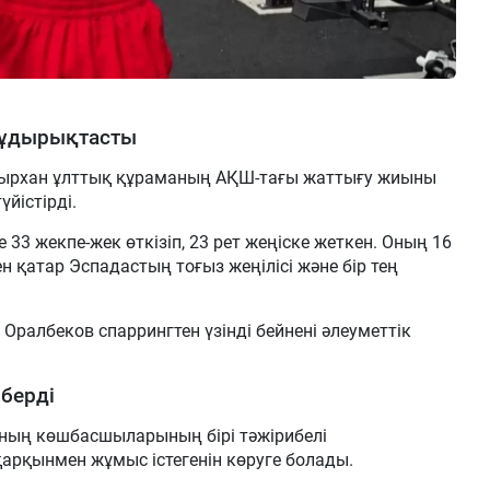
жұдырықтасты
ырхан ұлттық құраманың АҚШ-тағы жаттығу жиыны
йістірді.
33 жекпе-жек өткізіп, 23 рет жеңіске жеткен. Оның 16
н қатар Эспадастың тоғыз жеңілісі және бір тең
Оралбеков спаррингтен үзінді бейнені әлеуметтік
.
берді
ның көшбасшыларының бірі тәжірибелі
арқынмен жұмыс істегенін көруге болады.