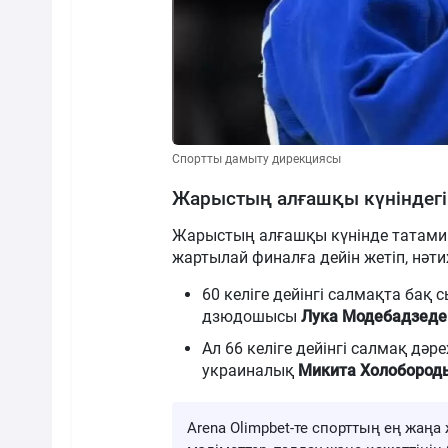
Спортты дамыту дирекциясы
Жарыстың алғашқы күніндегі 
Жарыстың алғашқы күнінде татамиг
жартылай финалға дейін жетіп, нәти
60 келіге дейінгі салмақта бақ 
дзюдошысы
Лука Модебадзеде
Ал 66 келіге дейінгі салмақ дәр
украиналық
Микита Холобород
Arena Olimpbet-те спорттың ең жа