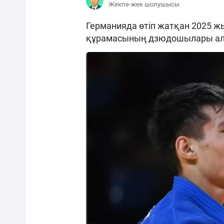
Жекпе-жек шолушысы
Германияда өтіп жатқан 2025 
құрамасының дзюдошылары алғ