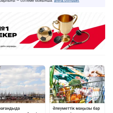
ң барлығы — сілтеме бойынша:
arena.olimpbet