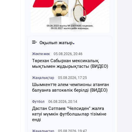
Оқылып жатыр
Жекпе-жек
05.08.2026, 20:46
Төрехан Сабырхан мексикалық
мықтымен жұдырықтасты (ВИДЕО)
Жаңалықтар
05.08.2026, 17:25
Шымкентте әлем чемпионы атанған
балуанға автокөлік берілді (ВИДЕО)
Футбол
06.08.2026, 20:14
Дастан Сәтпаев "Челсиден" жалға
кетуі мүмкін футболшылар тізіміне
енді
Жаңалықтар
05.08.2026, 19:47