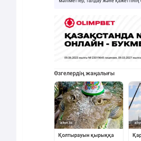
мәліметтер, талдау және қажеттіні