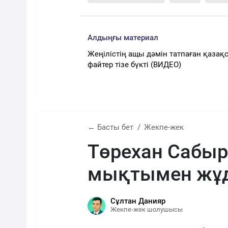
Алдыңғы материал
Жеңілістің ащы дәмін татпаған қазақ
файтер тізе бүкті (ВИДЕО)
← Басты бет
Жекпе-жек
Төрехан Сабы
мықтымен жұд
Сұлтан Данияр
Жекпе-жек шолушысы