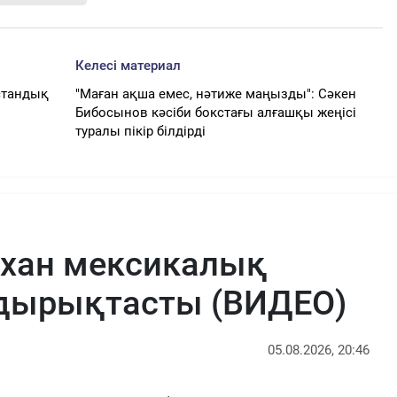
Келесі материал
стандық
"Маған ақша емес, нәтиже маңызды": Сәкен
Бибосынов кәсіби бокстағы алғашқы жеңісі
туралы пікір білдірді
рхан мексикалық
ырықтасты (ВИДЕО)
05.08.2026, 20:46