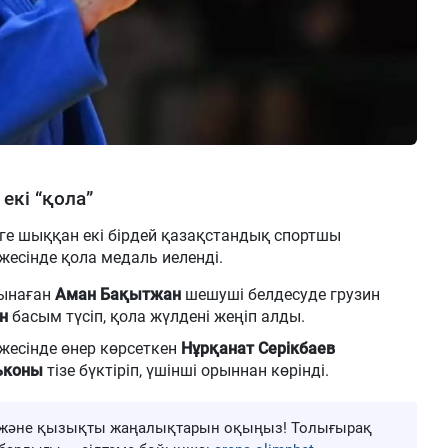
екі “қола”
е шыққан екі бірдей қазақстандық спортшы
жесінде қола медаль иеленді.
сынаған
Аман Бақытжан
шешуші белдесуде грузин
н
басым түсіп, қола жүлдені жеңіп алды.
ежесінде өнер көрсеткен
Нұрқанат Серікбаев
ьконы
тізе бүктіріп, үшінші орыннан көрінді.
ңа және қызықты жаңалықтарын оқыңыз! Толығырақ