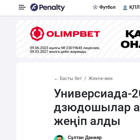
Футбол
ҚПЛ
← Басты бет
Жекпе-жек
Универсиада-2
дзюдошылар а
жеңіп алды
Сұлтан Данияр