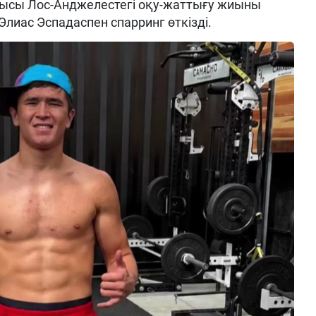
ысы Лос-Анджелестегі оқу-жаттығу жиыны
Элиас Эспадаспен спарринг өткізді.