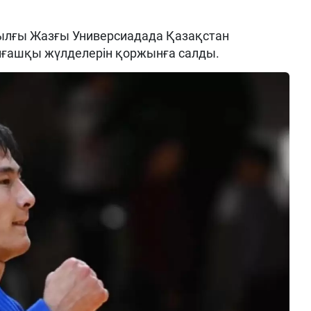
жылғы Жазғы Универсиадада Қазақстан
ашқы жүлделерін қоржынға салды.