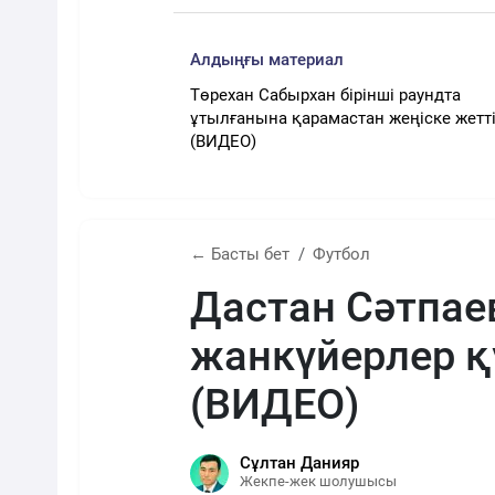
Алдыңғы материал
Төрехан Сабырхан бірінші раундта
ұтылғанына қарамастан жеңіске жетт
(ВИДЕО)
← Басты бет
Футбол
Дастан Сәтпае
жанкүйерлер қ
(ВИДЕО)
Сұлтан Данияр
Жекпе-жек шолушысы