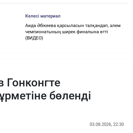
Келесі материал
Аида Әбікеева қарсыласын талқандап, әлем
і
чемпионатының ширек финалына өтті
(ВИДЕО)
в Гонконгте
ұрметіне бөленді
03.08.2026, 22:30