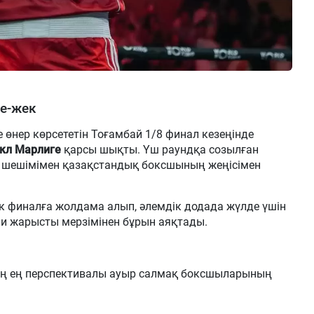
е-жек
е өнер көрсететін Тоғамбай 1/8 финал кезеңінде
кл Марлиге
қарсы шықты. Үш раундқа созылған
к шешімімен қазақстандық боксшының жеңісімен
 финалға жолдама алып, әлемдік додада жүлде үшін
ли жарысты мерзімінен бұрын аяқтады.
ң ең перспективалы ауыр салмақ боксшыларының