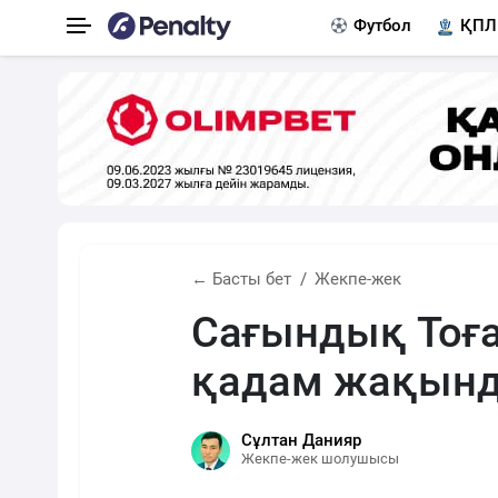
Футбол
ҚПЛ
← Басты бет
Жекпе-жек
Сағындық Тоға
қадам жақынд
Сұлтан Данияр
Жекпе-жек шолушысы