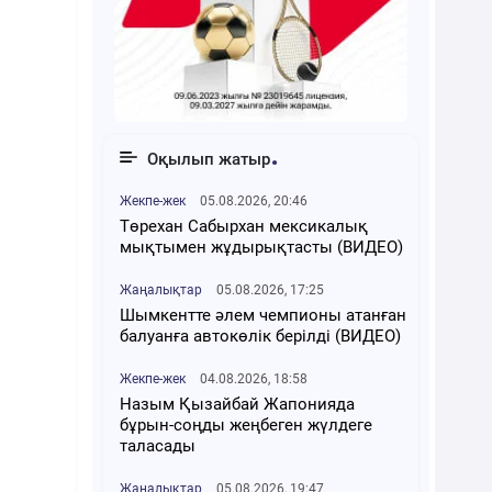
Оқылып жатыр
Жекпе-жек
05.08.2026, 20:46
Төрехан Сабырхан мексикалық
мықтымен жұдырықтасты (ВИДЕО)
Жаңалықтар
05.08.2026, 17:25
Шымкентте әлем чемпионы атанған
балуанға автокөлік берілді (ВИДЕО)
Жекпе-жек
04.08.2026, 18:58
Назым Қызайбай Жапонияда
бұрын-соңды жеңбеген жүлдеге
таласады
Жаңалықтар
05.08.2026, 19:47