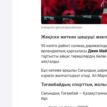
instagram/@boxingkazakhstan
Жеңіске жеткен шешуші жекп
90 келіге дейінгі салмақ дәрежесінд
ирландиялық қарсыласы
Джек Май
тартысты айқас төрешілердің бөле
аяқталды.
Бұл нәтиже арқылы Сағындық ширек
күресін жалғастырып отыр. Ал Мар
Тоғамбайдың спорттық жолы
Сағындық Тоғамбай — Қазақстанны
бірі: