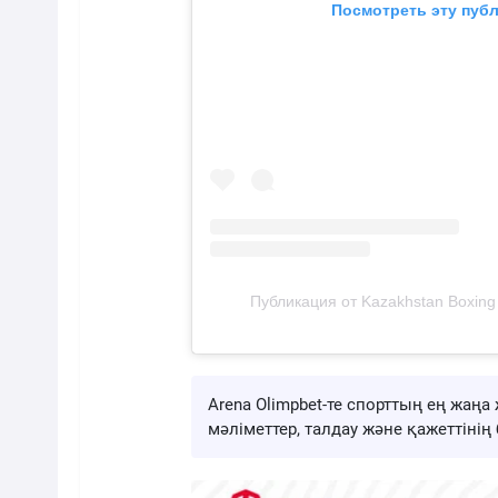
Посмотреть эту публ
Публикация от Kazakhstan Boxing
Arena Olimpbet-те спорттың ең жа
мәліметтер, талдау және қажеттіні