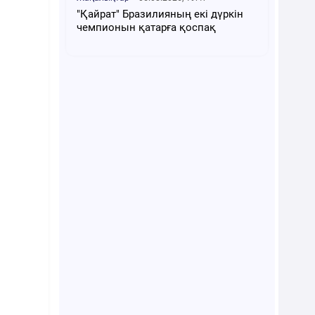
"Қайрат" Бразилияның екі дүркін
чемпионын қатарға қоспақ