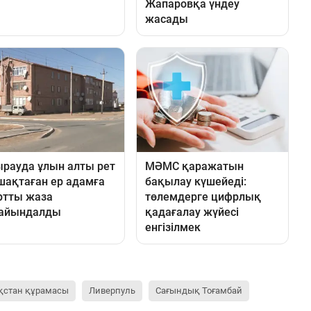
қстан құрамасы
Ливерпуль
Сағындық Тоғамбай