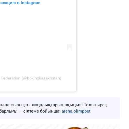
икацию в Instagram
 Federation (@boxingkazakhstan)
ңа және қызықты жаңалықтарын оқыңыз! Толығырақ
ң барлығы — сілтеме бойынша:
arena.olimpbet