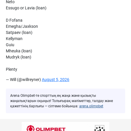
Neto
Essugo or Lavia (loan)
D Fofana
Emegha/Jaxkson
Satpaev (loan)
Kellyman
Guiu
Mheuka (loan)
Mudryk (loan)
Plenty
— Will (@willreyner)
August 5, 2026
Arena Olimpbet-те спорттың ең жаңа және қызықты
жаңалықтарын оқыңыз! Толығырақ мәліметтер, талдау және
қажеттінің барлығы — сілтеме бойынша:
arena.olimpbet