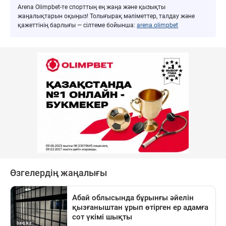
Arena Olimpbet-те спорттың ең жаңа және қызықты
жаңалықтарын оқыңыз! Толығырақ мәліметтер, талдау және
қажеттінің барлығы — сілтеме бойынша:
arena.olimpbet