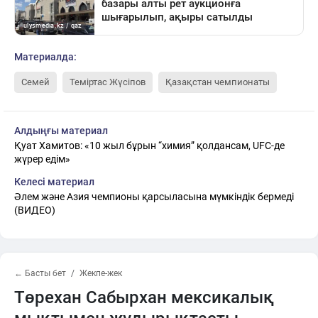
Материалда:
Семей
Теміртас Жүсіпов
Қазақстан чемпионаты
Алдыңғы материал
Қуат Хамитов: «10 жыл бұрын “химия” қолдансам, UFC-де
жүрер едім»
Келесі материал
Әлем және Азия чемпионы қарсыласына мүмкіндік бермеді
(ВИДЕО)
← Басты бет
Жекпе-жек
Төрехан Сабырхан мексикалық