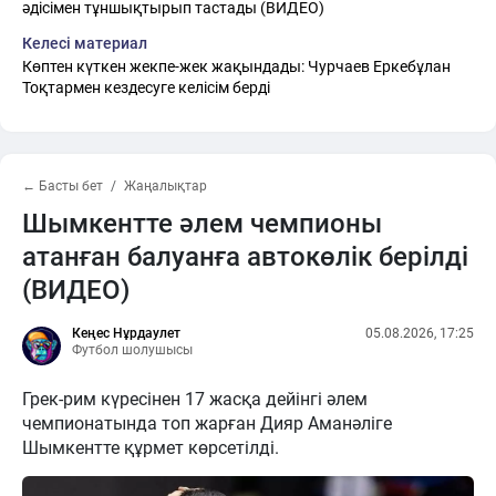
әдісімен тұншықтырып тастады (ВИДЕО)
Келесі материал
Көптен күткен жекпе-жек жақындады: Чурчаев Еркебұлан
Тоқтармен кездесуге келісім берді
← Басты бет
Жаңалықтар
Шымкентте әлем чемпионы
атанған балуанға автокөлік берілді
(ВИДЕО)
Кеңес Нұрдаулет
05.08.2026, 17:25
Футбол шолушысы
Грек-рим күресінен 17 жасқа дейінгі әлем
чемпионатында топ жарған Дияр Аманәліге
Шымкентте құрмет көрсетілді.