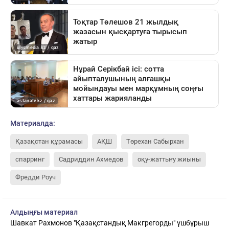
Материалда:
Қазақстан құрамасы
АҚШ
Төрехан Сабырхан
спарринг
Садриддин Ахмедов
оқу-жаттығу жиыны
Фредди Роуч
Алдыңғы материал
Шавкат Рахмонов "Қазақстандық Макгрегорды" үшбұрыш