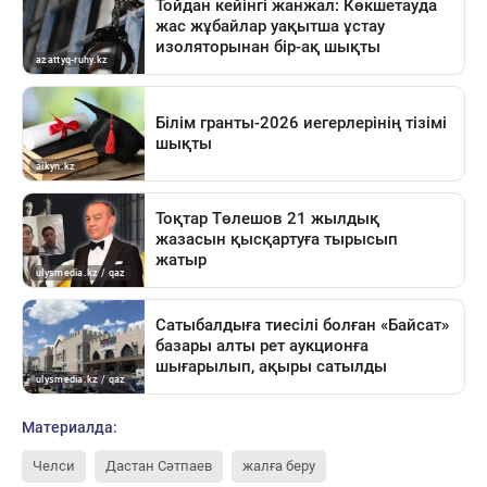
Материалда:
Челси
Дастан Сәтпаев
жалға беру