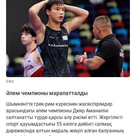
24kz
Әлем чемпионы марапатталды
Шымкентте грек-рим күресінен жасөспірімдер
арасындағы әлем чемпионы Дияр Аманәліні
салтанатты түрде қарсы алу рәсімі өтті. Жергілікті
спорт қауымдастығы 55 келіге дейінгі салмақ
дәрежесінде алтын медаль жеңіп алған балуанның