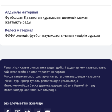
Алдыңғы материал
Футболдан Қазақстан құрамасын шетелдік маман
жаттықтырады
Келесі материал
ФИФА әлемдік футбол қауымдастығынан кешірім сұрады
Penalty.kz - қалың оқырманға елдегі дүбірлі додалар мен халықаралық
сайыстар жайлы ақпар тарататын портал.
Мұнда танымал спортшыларға қатысты оқиғалар, елдің назарына
іліккен турнирлер туралы репортаждар ұсынылады.
Интернет-жобада басқа дереккөздерден табыла бермейтін тың
материалдар жарияланып отырады.
Біз әлеуметтік жиеліде