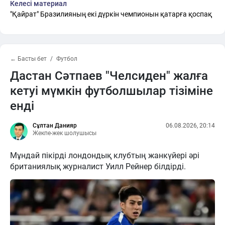
Келесі материал
"Қайрат" Бразилияның екі дүркін чемпионын қатарға қоспақ
← Басты бет
Футбол
Дастан Сәтпаев "Челсиден" жалға
кетуі мүмкін футболшылар тізіміне
енді
Сұлтан Данияр
06.08.2026, 20:14
Жекпе-жек шолушысы
Мұндай пікірді лондондық клубтың жанкүйері әрі
британиялық журналист Уилл Рейнер білдірді.