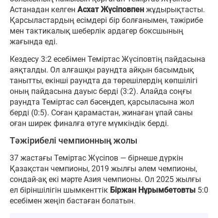
Астанадан келген
Асхат Жүсіповпен
жұдырықтасты.
Қарсыластардың есімдері бір болғанымен, тәжірибе
мен тактикалық шеберлік ардагер боксшының
жағында еді.
Кездесу 3:2 есебімен Теміртас Жүсіповтің пайдасына
аяқталды. Ол алғашқы раундта айқын басымдық
танытты, екінші раундта да төрешілердің көпшілігі
оның пайдасына дауыс берді (3:2). Алайда соңғы
раундта Теміртас сәл бәсеңдеп, қарсыласына жол
берді (0:5). Соған қарамастан, жинаған ұпай саны
оған ширек финалға өтуге мүмкіндік берді.
Тәжірибелі чемпионның жолы
37 жастағы Теміртас Жүсіпов — бірнеше дүркін
Қазақстан чемпионы, 2019 жылғы әлем чемпионы,
сондай-ақ екі мәрте Азия чемпионы. Ол 2025 жылғы
ел біріншілігін шымкенттік
Біржан Нұрымбетовты
5:0
есебімен жеңіп бастаған болатын.