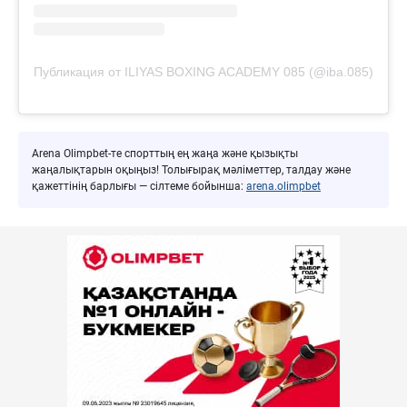
Публикация от ILIYAS BOXING ACADEMY 085 (@iba.085)
Arena Olimpbet-те спорттың ең жаңа және қызықты
жаңалықтарын оқыңыз! Толығырақ мәліметтер, талдау және
қажеттінің барлығы — сілтеме бойынша:
arena.olimpbet