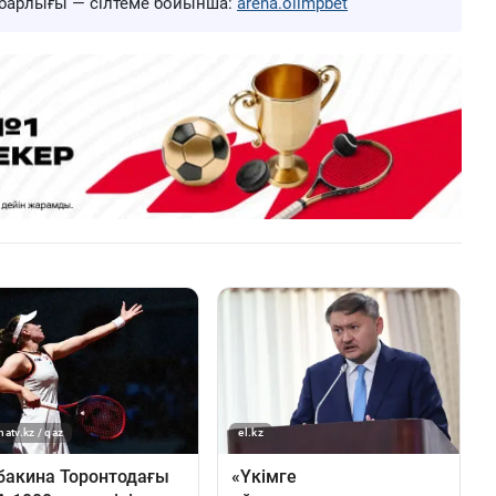
ң барлығы — сілтеме бойынша:
arena.olimpbet