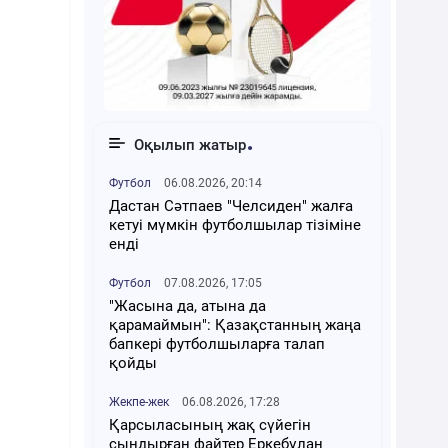
Оқылып жатыр
Футбол
06.08.2026, 20:14
Дастан Сәтпаев "Челсиден" жалға
кетуі мүмкін футболшылар тізіміне
енді
Футбол
07.08.2026, 17:05
"Жасына да, атына да
қарамаймын": Қазақстанның жаңа
бапкері футболшыларға талап
қойды
Жекпе-жек
06.08.2026, 17:28
Қарсыласының жақ сүйегін
сындырған файтер Еркебұлан