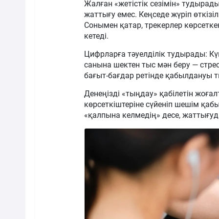
Жалған «жетістік сезімін» тудырад
жаттығу емес. Кеңседе жүріп өткізі
Сонымен қатар, трекерлер көрсетке
кетеді.
Цифрларға тәуелділік тудырады: Кү
санына шектен тыс мән беру — стре
бағыт-бағдар ретінде қабылдануы т
Денеңізді «тыңдау» қабілетін жоғал
көрсеткіштеріне сүйеніп шешім қабы
«қалпына келмедің» десе, жаттығуда