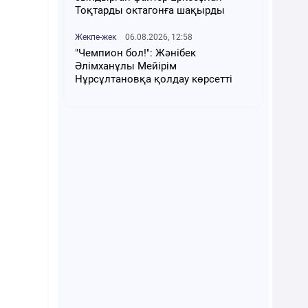
Тоқтарды октагонға шақырды
Жекпе-жек
06.08.2026, 12:58
"Чемпион бол!": Жәнібек
Әлімханұлы Мейірім
Нұрсұлтановқа қолдау көрсетті