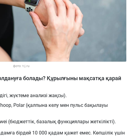
фото: t-j.ru
қолдануға болады? Құрылғыны мақсатқа қарай
дігі, жүктеме анализі жақсы).
oop, Polar (қалпына келу мен пульс бақылауы
ei (бюджеттік, базалық функциялары жеткілікті).
амға бірдей 10 000 қадам қажет емес. Көпшілік үшін