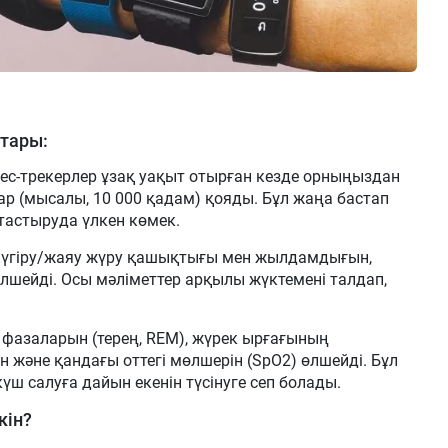
тары:
ес-трекерлер ұзақ уақыт отырған кезде орныңыздан
тар (мысалы, 10 000 қадам) қояды. Бұл жаңа бастап
тастыруда үлкен көмек.
 Жүгіру/жаяу жүру қашықтығы мен жылдамдығын,
лшейді. Осы мәліметтер арқылы жүктемені талдап,
 фазаларын (терең, REM), жүрек ырғағының
ін және қандағы оттегі мөлшерін (SpO2) өлшейді. Бұл
үш салуға дайын екенін түсінуге сеп болады.
кін?