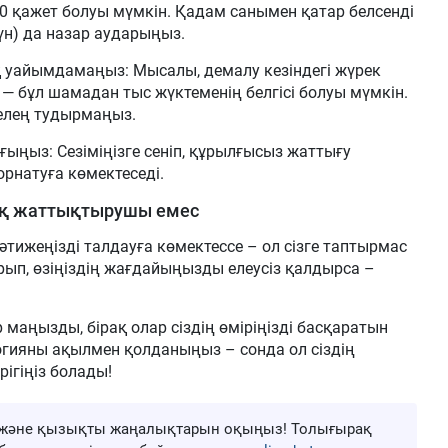
 000 қажет болуы мүмкін. Қадам санымен қатар белсенді
үн) да назар аударыңыз.
қ уайымдамаңыз: Мысалы, демалу кезіндегі жүрек
 — бұл шамадан тыс жүктеменің белгісі болуы мүмкін.
белең тудырмаңыз.
ғыңыз: Сезіміңізге сеніп, құрылғысыз жаттығу
орнатуға көмектеседі.
рақ жаттықтырушы емес
әтижеңізді талдауға көмектессе – ол сізге таптырмас
ырып, өзіңіздің жағдайыңызды елеусіз қалдырса –
р маңызды, бірақ олар сіздің өміріңізді басқаратын
огияны ақылмен қолданыңыз – сонда ол сіздің
ігіңіз болады!
ңа және қызықты жаңалықтарын оқыңыз! Толығырақ