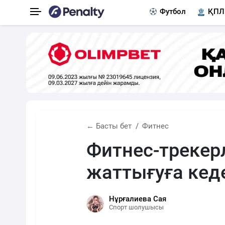
Футбол
ҚПЛ
← Басты бет
Фитнес
Фитнес-трекерл
жаттығуға кеде
Нұрғалиева Сая
Спорт шолушысы