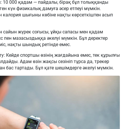
ы: 10 000 қадам — пайдалы, бірақ бұл толыққанды
лген күн физикалық дамуға әсер етпеуі мүмкін.
н калория шығыны көбіне нақты көрсеткіштен асып
н сайын жүрек соғысы, ұйқы сапасы мен қадам
сс пен мазасыздыққа әкелуі мүмкін. Бұл деректер
иіс, нақты шындық ретінде емес.
ту: Кейде спортшы өзінің жағдайына емес, тек құрылғы
лдайды. Адам өзін жақсы сезініп тұрса да, трекер
н бас тартады. Бұл қате шешімдерге әкелуі мүмкін.