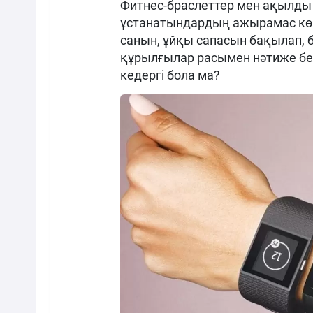
Фитнес-браслеттер мен ақылды 
ұстанатындардың ажырамас көм
санын, ұйқы сапасын бақылап, бе
құрылғылар расымен нәтиже бер
кедергі бола ма?