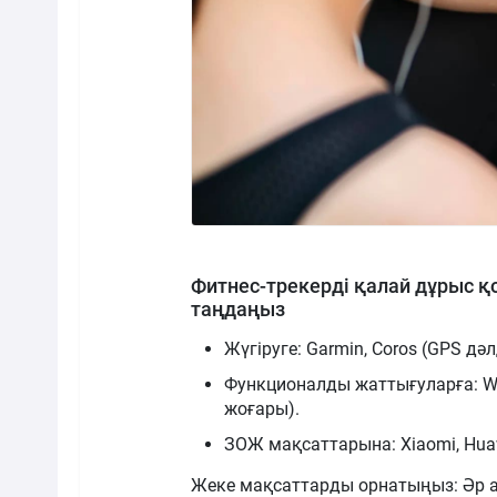
Фитнес-трекерді қалай дұрыс 
таңдаңыз
Жүгіруге: Garmin, Coros (GPS дәл
Функционалды жаттығуларға: Wh
жоғары).
ЗОЖ мақсаттарына: Xiaomi, Huaw
Жеке мақсаттарды орнатыңыз: Әр ад