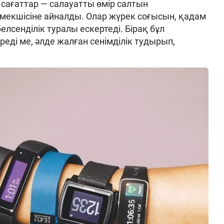
сағаттар — салауатты өмір салтын
екшісіне айналды. Олар жүрек соғысын, қадам
лсенділік туралы ескертеді. Бірақ бұл
еді ме, әлде жалған сенімділік тудырып,