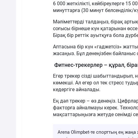
6 000 жеткілікті, кейбіреулерге 15
минуттарға (30 минут белсенділік/к
Мәліметтерді талдаңыз, бірақ арты
соғысы бірнеше күн қатарынан өссе
Бірақ бір реттік ауытқуға бола дүр
Аптасына бір күн «гаджетсіз» жатты
жасаңыз. Бұл денеңізбен байланыс 
Фитнес-трекерлер – құрал, бі
Егер трекер сізді шабыттандырып, н
көмекші. Ал егер ол тек стресс туд
кедергіге айналады.
Ең дәл трекер – өз денеңіз. Цифрла
факторға айналмауы керек. Технол
мақсаттарыңызға жетуде сенімді сер
Arena Olimpbet-те спорттың ең жа