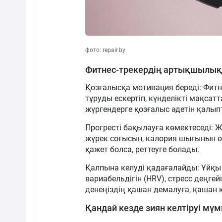
фото: repair.by
Фитнес-трекердің артықшылық
Қозғалысқа мотивация береді: Фитн
тұруды ескертіп, күнделікті мақсат
жүргендерге қозғалыс әдетін қалып
Прогресті бақылауға көмектеседі:
жүрек соғысын, калория шығынын ө
қажет болса, реттеуге болады.
Қалпына келуді қадағалайды:
Ұйқы
вариабельдігін (HRV), стресс деңгей
денеңіздің қашан демалуға, қашан к
Қандай кезде зиян келтіруі мүм