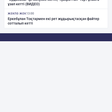
ұзап кетті (ВИДЕО)
13:00
ЖЕКПЕ-ЖЕК
Еркебұлан Тоқтармен екі рет жұдырықтасқан файтер
сотталып кетті
Сайтта іздеу
Penalty.kz — қалың оқырманға елдегі дүбірлі додалар мен
халықаралық сайыстар жайлы ақпар тарататын портал. Мұнда
танымал спортшыларға қатысты оқиғалар, елдің назарына іліккен
турнирлер туралы репортаждар ұсынылады. Интернет-жобада
басқа дереккөздерден табыла бермейтін тың материалдар
жарияланып отырады.
Біз әлеуметтік жиеліде
Facebook
Instagram
Telegram