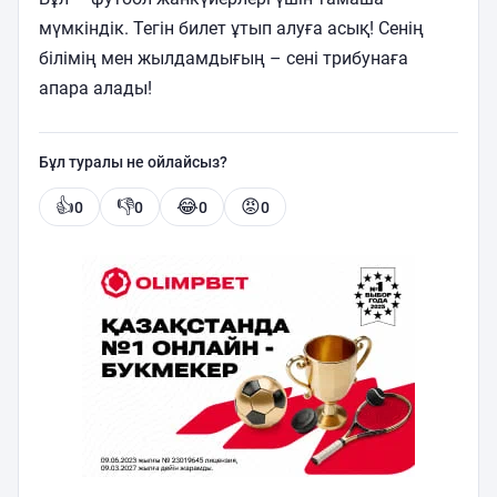
мүмкіндік. Тегін билет ұтып алуға асық! Сенің
білімің мен жылдамдығың – сені трибунаға
апара алады!
Бұл туралы не ойлайсыз?
👍
👎
😂
😡
0
0
0
0