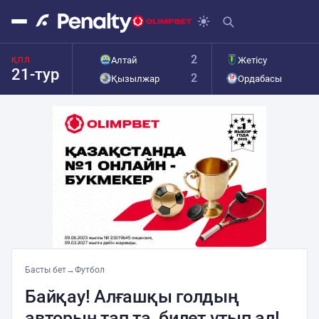
2
Алтай
Жетісу
ҚПЛ
21-тур
2
Қызылжар
Ордабасы
Басты бет
→
Футбол
Байқау! Алғашқы голдың
авторын тап та, билет ұтып ал!