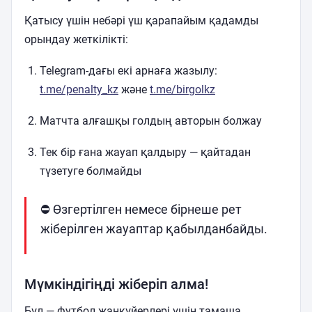
Қатысу үшін небәрі үш қарапайым қадамды
орындау жеткілікті:
Telegram-дағы екі арнаға жазылу:
t.me/penalty_kz
және
t.me/birgolkz
Матчта алғашқы голдың авторын болжау
Тек бір ғана жауап қалдыру — қайтадан
түзетуге болмайды
⛔ Өзгертілген немесе бірнеше рет
жіберілген жауаптар қабылданбайды.
Мүмкіндігіңді жіберіп алма!
Бұл — футбол жанкүйерлері үшін тамаша