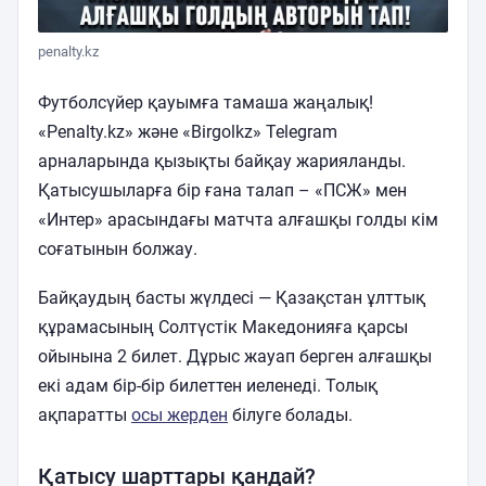
penalty.kz
Футболсүйер қауымға тамаша жаңалық!
«Penalty.kz» және «Birgolkz» Telegram
арналарында қызықты байқау жарияланды.
Қатысушыларға бір ғана талап – «ПСЖ» мен
«Интер» арасындағы матчта алғашқы голды кім
соғатынын болжау.
Байқаудың басты жүлдесі — Қазақстан ұлттық
құрамасының Солтүстік Македонияға қарсы
ойынына 2 билет. Дұрыс жауап берген алғашқы
екі адам бір-бір билеттен иеленеді. Толық
ақпаратты
осы жерден
білуге болады.
Қатысу шарттары қандай?