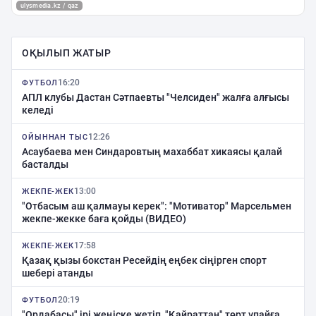
ОҚЫЛЫП ЖАТЫР
16:20
ФУТБОЛ
АПЛ клубы Дастан Сәтпаевты "Челсиден" жалға алғысы
келеді
12:26
ОЙЫННАН ТЫС
Асаубаева мен Синдаровтың махаббат хикаясы қалай
басталды
13:00
ЖЕКПЕ-ЖЕК
"Отбасым аш қалмауы керек": "Мотиватор" Марсельмен
жекпе-жекке баға қойды (ВИДЕО)
17:58
ЖЕКПЕ-ЖЕК
Қазақ қызы бокстан Ресейдің еңбек сіңірген спорт
шебері атанды
20:19
ФУТБОЛ
"Ордабасы" ірі жеңіске жетіп, "Қайраттан" төрт ұпайға