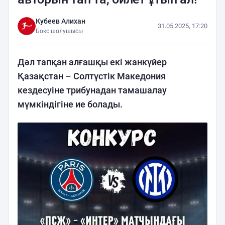
Кубеев Алихан
31.05.2025, 17:20
Бокс шолушысы
Дәл тапқан алғашқы екі жанкүйер
Қазақстан – Солтүстік Македония
кездесуіне трибунадан тамашалау
мүмкіндігіне ие болады.