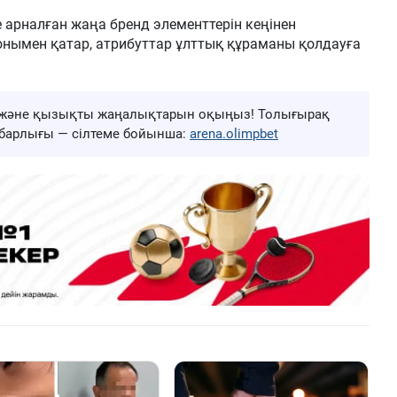
 арналған жаңа бренд элементтерін кеңінен
онымен қатар, атрибуттар ұлттық құраманы қолдауға
ңа және қызықты жаңалықтарын оқыңыз! Толығырақ
ң барлығы — сілтеме бойынша:
arena.olimpbet