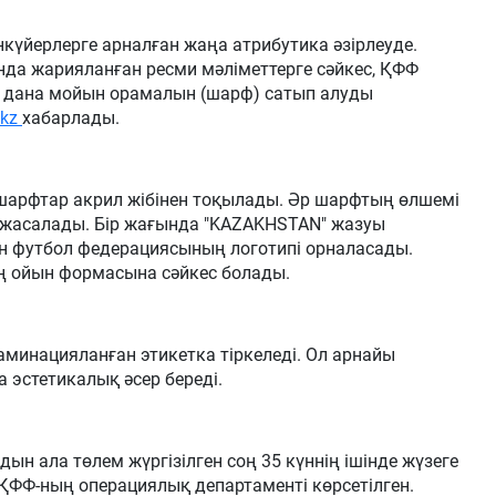
күйерлерге арналған жаңа атрибутика әзірлеуде.
нда жарияланған ресми мәліметтерге сәйкес, ҚФФ
0 дана мойын орамалын (шарф) сатып алуды
.kz
хабарлады.
арфтар акрил жібінен тоқылады. Әр шарфтың өлшемі
н жасалады. Бір жағында "KAZAKHSTAN" жазуы
тан футбол федерациясының логотипі орналасады.
ң ойын формасына сәйкес болады.
аминацияланған этикетка тіркеледі. Ол арнайы
 эстетикалық әсер береді.
дын ала төлем жүргізілген соң 35 күннің ішінде жүзеге
е ҚФФ-ның операциялық департаменті көрсетілген.