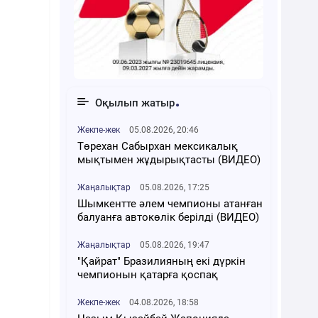
Оқылып жатыр
Жекпе-жек
05.08.2026, 20:46
Төрехан Сабырхан мексикалық
мықтымен жұдырықтасты (ВИДЕО)
Жаңалықтар
05.08.2026, 17:25
Шымкентте әлем чемпионы атанған
балуанға автокөлік берілді (ВИДЕО)
Жаңалықтар
05.08.2026, 19:47
"Қайрат" Бразилияның екі дүркін
чемпионын қатарға қоспақ
Жекпе-жек
04.08.2026, 18:58