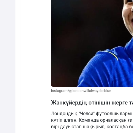
instagram/@londonwillalwaysbeblue
Жанкүйердің өтінішін жерге 
Лондондық "Челси" футболшыларын Г
күтіп алған. Команда орналасқан ғ
бірі дауыстап шақырып, қолтаңба бе