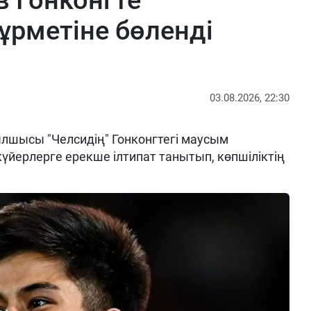
в Гонконгте
ұрметіне бөленді
03.08.2026, 22:30
шысы "Челсидің" Гонконгтегі маусым
үйерлерге ерекше ілтипат танытып, көпшіліктің