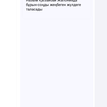
Назым Қызайбай Жапонияда
бұрын-соңды жеңбеген жүлдеге
таласады