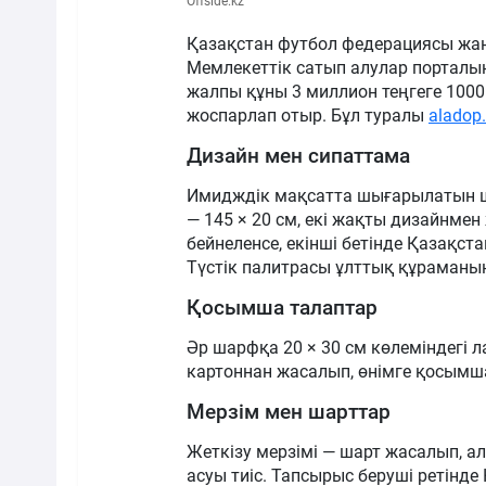
Offside.kz
Қазақстан футбол федерациясы жан
Мемлекеттік сатып алулар порталы
жалпы құны 3 миллион теңгеге 100
жоспарлап отыр. Бұл туралы
aladop
Дизайн мен сипаттама
Имидждік мақсатта шығарылатын ш
— 145 × 20 см, екі жақты дизайнме
бейнеленсе, екінші бетінде Қазақс
Түстік палитрасы ұлттық құраманы
Қосымша талаптар
Әр шарфқа 20 × 30 см көлеміндегі л
картоннан жасалып, өнімге қосымша
Мерзім мен шарттар
Жеткізу мерзімі — шарт жасалып, ал
асуы тиіс. Тапсырыс беруші ретінд