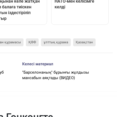
ан құрамасы
ҚФФ
ұлттық құрама
Қазақстан
Келесі материал
уб
"Барселонаның" бұрынғы жұлдызы
мансабын аяқтады (ВИДЕО)