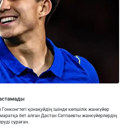
тастамады
онконгтегі қонақүйдің ішінде көпшілік жанкүйер
имаратқа бет алған Дастан Сәтпаевты жанкүйерлердің
руді сұраған.