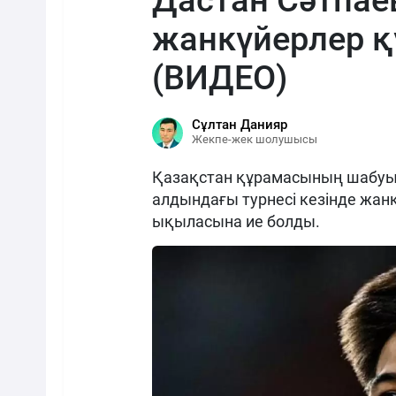
Дастан Сәтпае
жанкүйерлер қ
(ВИДЕО)
Сұлтан Данияр
Жекпе-жек шолушысы
Қазақстан құрамасының шабуыл
алдындағы турнесі кезінде жанк
ықыласына ие болды.