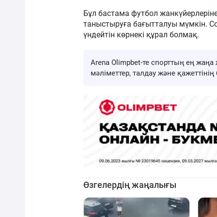
Бұл бастама футбол жанкүйерлеріне
таныстыруға бағытталуы мүмкін. С
үндейтін көрнекі құрал болмақ.
Arena Olimpbet-те спорттың ең жа
мәліметтер, талдау және қажеттіні