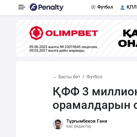
Футбол
ҚПЛ
← Басты бет
Футбол
ҚФФ 3 миллион
орамалдарын 
Тұрғымбеков Ғани
Бас редактор