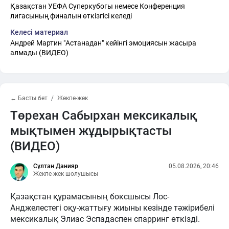
Қазақстан УЕФА Суперкубогы немесе Конференция
лигасының финалын өткізгісі келеді
Келесі материал
Андрей Мартин "Астанадан" кейінгі эмоциясын жасыра
алмады (ВИДЕО)
← Басты бет
Жекпе-жек
Төрехан Сабырхан мексикалық
мықтымен жұдырықтасты
(ВИДЕО)
Сұлтан Данияр
05.08.2026, 20:46
Жекпе-жек шолушысы
Қазақстан құрамасының боксшысы Лос-
Анджелестегі оқу-жаттығу жиыны кезінде тәжірибелі
мексикалық Элиас Эспадаспен спарринг өткізді.