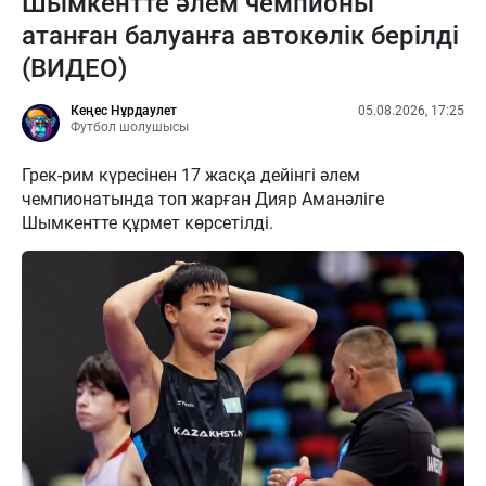
Шымкентте әлем чемпионы
атанған балуанға автокөлік берілді
(ВИДЕО)
Кеңес Нұрдаулет
05.08.2026, 17:25
Футбол шолушысы
Грек-рим күресінен 17 жасқа дейінгі әлем
чемпионатында топ жарған Дияр Аманәліге
Шымкентте құрмет көрсетілді.