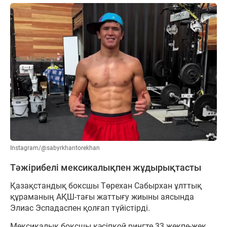
Instagram/@sabyrkhantorekhan
Тәжірибелі мексикалықпен жұдырықтасты
Қазақстандық боксшы Төрехан Сабырхан ұлттық
құраманың АҚШ-тағы жаттығу жиыны аясында
Элиас Эспадаспен қолғап түйістірді.
Мексикалық боксшы кәсіпқой рингте 33 жекпе-жек