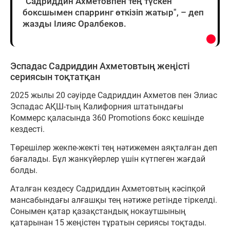
"Садриддин Ахметовпен тең түскен
боксшымен спарринг өткізіп жатыр", – деп
жазды Ілияс Оралбеков.
Эспадас Садриддин Ахметовтың жеңісті
сериясын тоқтатқан
2025 жылы 20 сәуірде Садриддин Ахметов пен Элиас
Эспадас АҚШ-тың Калифорния штатындағы
Коммерс қаласында 360 Promotions бокс кешінде
кездесті.
Төрешілер жекпе-жекті тең нәтижемен аяқталған деп
бағалады. Бұл жанкүйерлер үшін күтпеген жағдай
болды.
Аталған кездесу Садриддин Ахметовтың кәсіпқой
мансабындағы алғашқы тең нәтиже ретінде тіркелді.
Сонымен қатар қазақстандық нокаутшының
қатарынан 15 жеңістен тұратын сериясы тоқтады.