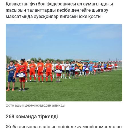
Қазақстан футбол федерациясы ел аумағындағы
жасырын таланттарды кәсіби деңгейге шығару
мақсатында әуесқойлар лигасын іске қосты.
фото ашық дереккөздерден алынды
268 команда тіркелді
Жоба аясында елдің әр өңірінде әуесқой командалар