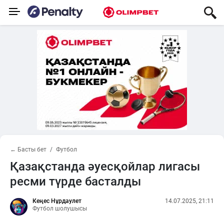
← Басты бет
Футбол
Қазақстанда әуесқойлар лигасы
ресми түрде басталды
Кеңес Нұрдаулет
14.07.2025, 21:11
Футбол шолушысы