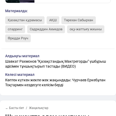
Материалда:
Қазақстан құрамасы
АҚШ
Төрехан Сабырхан
спарринг
Садриддин Ахмедов
оқу-жаттығу жиыны
Фредди Роуч
Алдыңғы материал
Шавкат Рахмонов "Қазақстандық Макгрегорды" үшбұрыш
әдісімен тұншықтырып тастады (ВИДЕО)
Келесі материал
Көптен күткен жекпе-жек жақындады: Чурчаев Еркебұлан
Тоқтармен кездесуге келісім берді
← Басты бет
Жаңалықтар