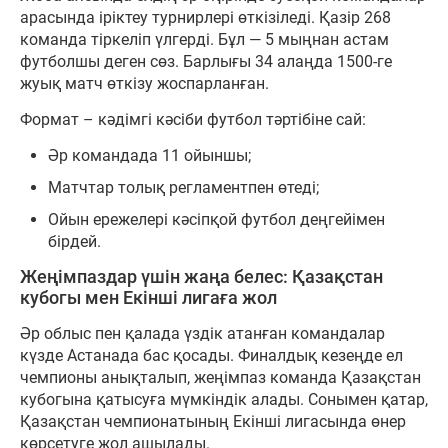
арасында іріктеу турнирлері өткізіледі. Қазір 268
команда тіркеліп үлгерді. Бұл — 5 мыңнан астам
футболшы деген сөз. Барлығы 34 алаңда 1500-ге
жуық матч өткізу жоспарланған.
Формат – кәдімгі кәсіби футбол тәртібіне сай:
Әр командада 11 ойыншы;
Матчтар толық регламентпен өтеді;
Ойын ережелері кәсіпқой футбол деңгейімен
бірдей.
Жеңімпаздар үшін жаңа белес: Қазақстан
кубогы мен Екінші лигаға жол
Әр облыс пен қалада үздік атанған командалар
күзде Астанада бас қосады. Финалдық кезеңде ел
чемпионы анықталып, жеңімпаз команда Қазақстан
кубогына қатысуға мүмкіндік алады. Сонымен қатар,
Қазақстан чемпионатының Екінші лигасында өнер
көрсетуге жол ашылады.