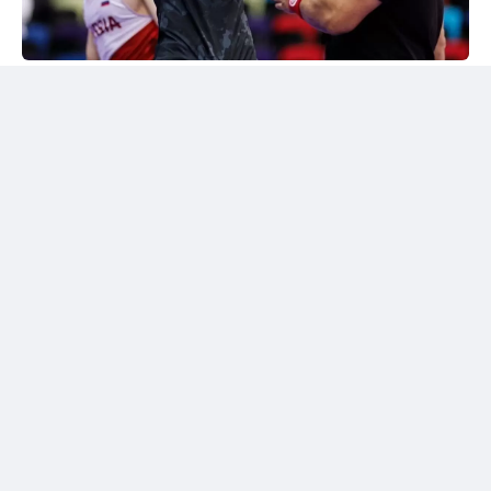
24kz
Әлем чемпионы марапатталды
Шымкентте грек-рим күресінен жасөспірімдер
арасындағы әлем чемпионы Дияр Аманәліні
салтанатты түрде қарсы алу рәсімі өтті. Жергілікті
спорт қауымдастығы 55 келіге дейінгі салмақ
дәрежесінде алтын медаль жеңіп алған балуанның
жетістігін жоғары бағалады.
Бакуде жеңімпаз атанған балуанға жаңа шетелдік
автокөлік сыйға берілді.
Сонымен қатар жас чемпионға асыл тұқымды жүйрік
ат тарту етілді. Бұл сыйлықтар оның халықаралық
аренадағы тарихи жетістігіне берілген марапат
болды.