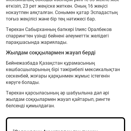
өткізіп, 23 рет жеңіске жеткен. Оның 16 жеңісі
нокаутпен аяқталған. Сонымен қатар Эспадастың
тоғыз жеңілісі және бір тең нәтижесі бар.
Төрехан Сабырханның бапкері Ілияс Оралбеков
спаррингтен үзінді бейнені әлеуметтік желідегі
парақшасында жариялады.
Жылдам соққылармен жауап берді
Бейнежазбада Қазақстан құрамасының
көшбасшыларының бірі тәжірибелі мексикалықтан
сескенбей, жоғары қарқынмен жұмыс істегенін
көруге болады.
Төрехан қарсыласының әр шабуылына дәл әрі
жылдам соққылармен жауап қайтарып, рингте
белсенді қимылдаған.