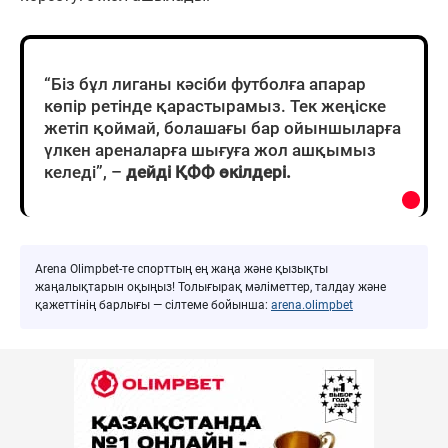
“Біз бұл лиганы кәсіби футболға апарар
көпір ретінде қарастырамыз. Тек жеңіске
жетіп қоймай, болашағы бар ойыншыларға
үлкен ареналарға шығуға жол ашқымыз
келеді”, –
дейді ҚФФ өкілдері.
Arena Olimpbet-те спорттың ең жаңа және қызықты
жаңалықтарын оқыңыз! Толығырақ мәліметтер, талдау және
қажеттінің барлығы — сілтеме бойынша:
arena.olimpbet