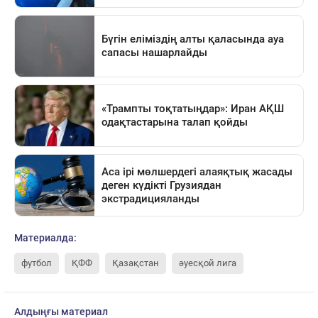
Материалда:
футбол
ҚФФ
Қазақстан
әуесқой лига
Алдыңғы материал