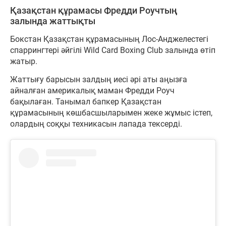
Қазақстан құрамасы Фредди Роучтың
залында жаттықты
Бокстан Қазақстан құрамасының Лос-Анджелестегі
спаррингтері әйгілі Wild Card Boxing Club залында өтіп
жатыр.
Жаттығу барысын залдың иесі әрі аты аңызға
айналған америкалық маман Фредди Роуч
бақылаған. Танымал бапкер Қазақстан
құрамасының көшбасшыларымен жеке жұмыс істеп,
олардың соққы техникасын лапада тексерді.