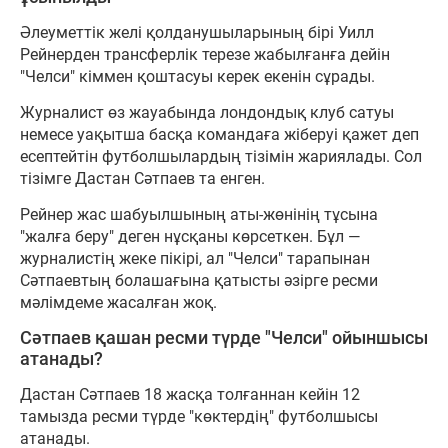
Әлеуметтік желі қолданушыларының бірі Уилл
Рейнерден трансферлік терезе жабылғанға дейін
"Челси" кіммен қоштасуы керек екенін сұрады.
Журналист өз жауабында лондондық клуб сатуы
немесе уақытша басқа командаға жіберуі қажет деп
есептейтін футболшылардың тізімін жариялады. Сол
тізімге Дастан Сәтпаев та енген.
Рейнер жас шабуылшының аты-жөнінің тұсына
"жалға беру" деген нұсқаны көрсеткен. Бұл —
журналистің жеке пікірі, ал "Челси" тарапынан
Сәтпаевтың болашағына қатысты әзірге ресми
мәлімдеме жасалған жоқ.
Сәтпаев қашан ресми түрде "Челси" ойыншысы
атанады?
Дастан Сәтпаев 18 жасқа толғаннан кейін 12
тамызда ресми түрде "көктердің" футболшысы
атанады.