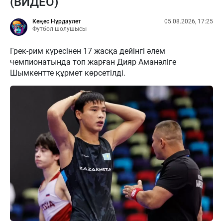
(ВИДЕО)
Кеңес Нұрдаулет
05.08.2026, 17:25
Футбол шолушысы
Грек-рим күресінен 17 жасқа дейінгі әлем
чемпионатында топ жарған Дияр Аманәліге
Шымкентте құрмет көрсетілді.