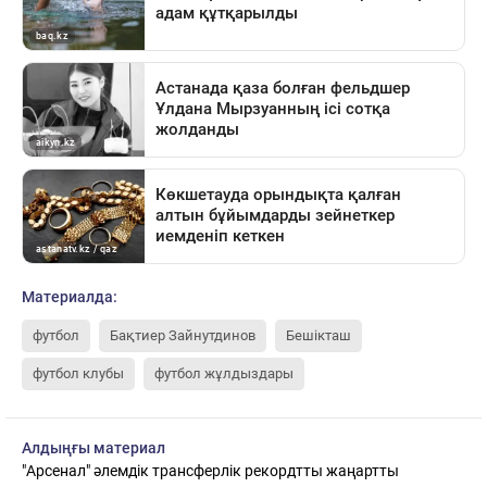
Материалда:
футбол
Бақтиер Зайнутдинов
Бешікташ
футбол клубы
футбол жұлдыздары
Алдыңғы материал
"Арсенал" әлемдік трансферлік рекордтты жаңартты