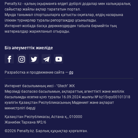
Penalty.kz - қалың оқырманға елдегі дүбірлі додалар мен халықаралық
сайыстар жайлы ақпар тарататын портал.
Мұнда танымал спортшыларға қатысты оқиғалар, елдің назарына
іліккен турнирлер туралы репортаждар ұсынылады.
Интернет-жобада басқа дереккөздерден табыла бермейтін тың
материалдар жарияланып отырады.
Біз әлеуметтік жиеліде
Разработка и продвижение сайта —
dg
Интернет басылымның иесі - "Gtech" ЖК
Мерзімді баспасөз басылымын, ақпараттық агенттікті және желілік
басылымды есепке қою туралы 16.09.2024 жылғы № kz15vpy00101318
куәлігін Қазақстан Республикасының Мәдениет және ақпарат
министрлігі берді
Қазақстан Республикасы, Астана қ., 010000
Жанибек Тархана №2/6
©2026 Penalty.kz. Барлық құқықтар қорғалған.