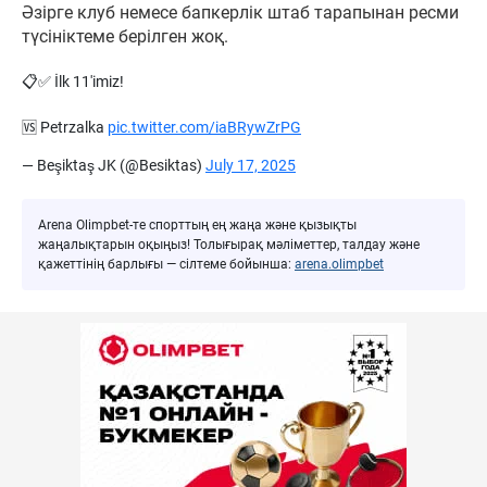
Әзірге клуб немесе бапкерлік штаб тарапынан ресми
түсініктеме берілген жоқ.
📋✅ İlk 11'imiz!
🆚 Petrzalka
pic.twitter.com/iaBRywZrPG
— Beşiktaş JK (@Besiktas)
July 17, 2025
Arena Olimpbet-те спорттың ең жаңа және қызықты
жаңалықтарын оқыңыз! Толығырақ мәліметтер, талдау және
қажеттінің барлығы — сілтеме бойынша:
arena.olimpbet