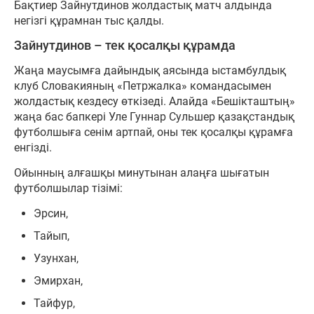
Бақтиер Зайнутдинов жолдастық матч алдында
негізгі құрамнан тыс қалды.
Зайнутдинов – тек қосалқы құрамда
Жаңа маусымға дайындық аясында ыстамбулдық
клуб Словакияның «Петржалка» командасымен
жолдастық кездесу өткізеді. Алайда «Бешікташтың»
жаңа бас бапкері Уле Гуннар Сульшер қазақстандық
футболшыға сенім артпай, оны тек қосалқы құрамға
енгізді.
Ойынның алғашқы минутынан алаңға шығатын
футболшылар тізімі:
Эрсин,
Тайып,
Узунхан,
Эмирхан,
Тайфур,