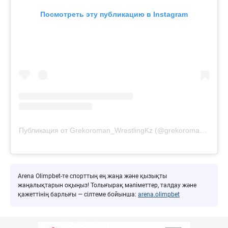
Посмотреть эту публикацию в Instagram
Публикация от Grekoroman_WrestlingKz (@grekoroman_wrestlingkz)
Arena Olimpbet-те спорттың ең жаңа және қызықты
жаңалықтарын оқыңыз! Толығырақ мәліметтер, талдау және
қажеттінің барлығы — сілтеме бойынша:
arena.olimpbet