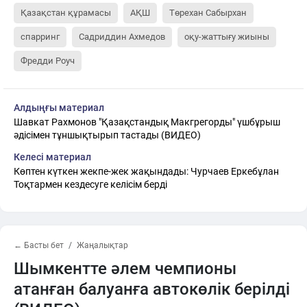
Қазақстан құрамасы
АҚШ
Төрехан Сабырхан
спарринг
Садриддин Ахмедов
оқу-жаттығу жиыны
Фредди Роуч
Алдыңғы материал
Шавкат Рахмонов "Қазақстандық Макгрегорды" үшбұрыш
әдісімен тұншықтырып тастады (ВИДЕО)
Келесі материал
Көптен күткен жекпе-жек жақындады: Чурчаев Еркебұлан
Тоқтармен кездесуге келісім берді
← Басты бет
Жаңалықтар
Шымкентте әлем чемпионы
атанған балуанға автокөлік берілді