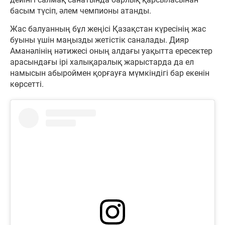
басым түсіп, әлем чемпионы атанды.
Жас балуанның бұл жеңісі Қазақстан күресінің жас
буыны үшін маңызды жетістік саналады. Дияр
Аманәлінің нәтижесі оның алдағы уақытта ересектер
арасындағы ірі халықаралық жарыстарда да ел
намысын абыроймен қорғауға мүмкіндігі бар екенін
көрсетті.