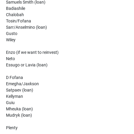
Samuels Smith (loan)
Badiashile
Chalobah
Tosin/Fofana
Sarr/Anselmino (loan)
Gusto
Wiley
Enzo (if we want to reinvest)
Neto
Essugo or Lavia (loan)
D Fofana
Emegha/Jaxkson
Satpaev (loan)
Kellyman
Guiu
Mheuka (loan)
Mudryk (loan)
Plenty