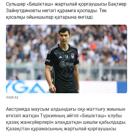
Сульшер «Бешікташ» жартылай қорғаушысы Бақтиер
Зайнутдиновты негізгі құрамға қоспады. Тек
қосалқы ойыншылар қатарына енгізді.
Vesti.kz
Австрияда маусым алдындағы оқу-жаттығу жиынын
өткізіп жатқан Түркияның әйгілі «Бешікташ» клубы
қазақ жанкүйерлерін алаңдатқан шешім қабылдады.
Қазақстан құрамасының жартылай қорғаушысы