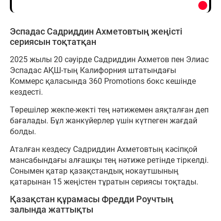
Эспадас Садриддин Ахметовтың жеңісті
сериясын тоқтатқан
2025 жылы 20 сәуірде Садриддин Ахметов пен Элиас
Эспадас АҚШ-тың Калифорния штатындағы
Коммерс қаласында 360 Promotions бокс кешінде
кездесті.
Төрешілер жекпе-жекті тең нәтижемен аяқталған деп
бағалады. Бұл жанкүйерлер үшін күтпеген жағдай
болды.
Аталған кездесу Садриддин Ахметовтың кәсіпқой
мансабындағы алғашқы тең нәтиже ретінде тіркелді.
Сонымен қатар қазақстандық нокаутшының
қатарынан 15 жеңістен тұратын сериясы тоқтады.
Қазақстан құрамасы Фредди Роучтың
залында жаттықты