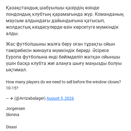
Қазақстандық шабуылшы қазірдің өзінде
лондондық клубтың қарамағында жүр. Команданың
маусым алдындағы дайындығына қатысып,
жолдастық кездесулерде өзін көрсетуге мүмкіндік
алды.
Жас футболшыны жалға беру оған тұрақты ойын
тәжірибесін жинауға мүмкіндік береді. Әсіресе
Еуропа футболына енді бейімделіп жатқан ойыншы
үшін басқа клубта жиі алаңға шығу маңызды болуы
ықтимал.
How many players do we need to sell before the window closes?
10-15?
— ✈️ (@Arrizabalager)
August 5, 2026
Jorgensen
Slonina
Disasi