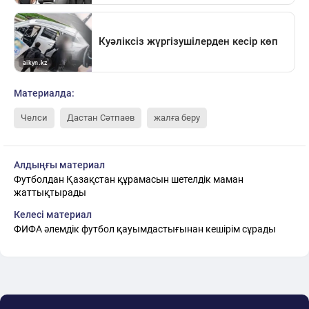
Материалда:
Челси
Дастан Сәтпаев
жалға беру
Алдыңғы материал
Футболдан Қазақстан құрамасын шетелдік маман
жаттықтырады
Келесі материал
ФИФА әлемдік футбол қауымдастығынан кешірім сұрады