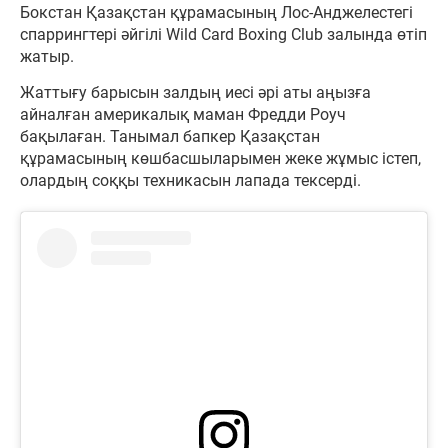
Бокстан Қазақстан құрамасының Лос-Анджелестегі
спаррингтері әйгілі Wild Card Boxing Club залында өтіп
жатыр.
Жаттығу барысын залдың иесі әрі аты аңызға
айналған америкалық маман Фредди Роуч
бақылаған. Танымал бапкер Қазақстан
құрамасының көшбасшыларымен жеке жұмыс істеп,
олардың соққы техникасын лапада тексерді.