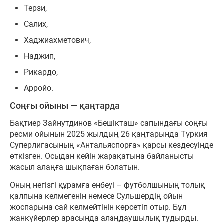
Терзи,
Салих,
Хаджиахметович,
Наджип,
Рикардо,
Арройо.
Соңғы ойыны — қаңтарда
Бақтиер Зайнутдинов «Бешікташ» сапындағы соңғы
ресми ойынын 2025 жылдың 26 қаңтарында Түркия
Суперлигасының «Антальяспорға» қарсы кездесуінде
өткізген. Осыдан кейін жарақатына байланысты
жасыл алаңға шықпаған болатын.
Оның негізгі құрамға енбеуі – футболшының толық
қалпына келмегенін немесе Сульшердің ойын
жоспарына сай келмейтінін көрсетіп отыр. Бұл
жанкүйерлер арасында алаңдаушылық тудырды.