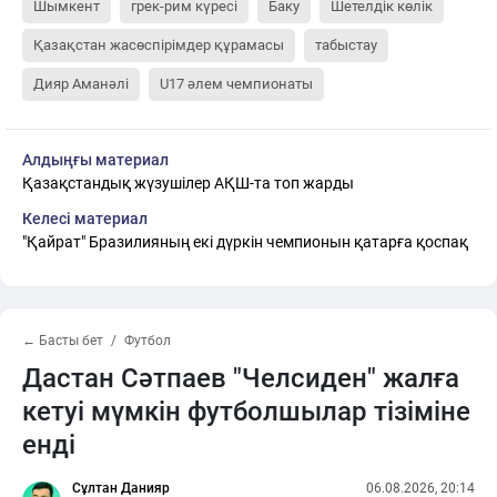
Шымкент
грек-рим күресі
Баку
Шетелдік көлік
Қазақстан жасөспірімдер құрамасы
табыстау
Дияр Аманәлі
U17 әлем чемпионаты
Алдыңғы материал
Қазақстандық жүзушілер АҚШ-та топ жарды
Келесі материал
"Қайрат" Бразилияның екі дүркін чемпионын қатарға қоспақ
← Басты бет
Футбол
Дастан Сәтпаев "Челсиден" жалға
кетуі мүмкін футболшылар тізіміне
енді
Сұлтан Данияр
06.08.2026, 20:14