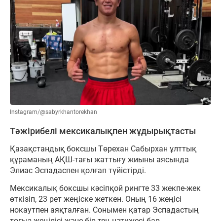
Instagram/@sabyrkhantorekhan
Тәжірибелі мексикалықпен жұдырықтасты
Қазақстандық боксшы Төрехан Сабырхан ұлттық
құраманың АҚШ-тағы жаттығу жиыны аясында
Элиас Эспадаспен қолғап түйістірді.
Мексикалық боксшы кәсіпқой рингте 33 жекпе-жек
өткізіп, 23 рет жеңіске жеткен. Оның 16 жеңісі
нокаутпен аяқталған. Сонымен қатар Эспадастың
тоғыз жеңілісі және бір тең нәтижесі бар.