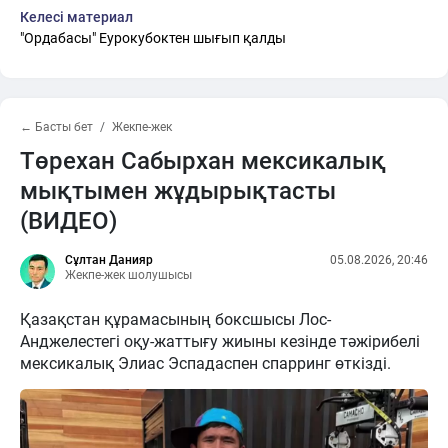
Келесі материал
"Ордабасы" Еурокубоктен шығып қалды
← Басты бет
Жекпе-жек
Төрехан Сабырхан мексикалық
мықтымен жұдырықтасты
(ВИДЕО)
Сұлтан Данияр
05.08.2026, 20:46
Жекпе-жек шолушысы
Қазақстан құрамасының боксшысы Лос-
Анджелестегі оқу-жаттығу жиыны кезінде тәжірибелі
мексикалық Элиас Эспадаспен спарринг өткізді.