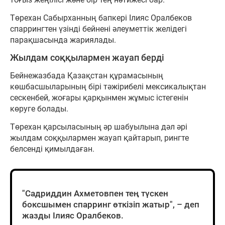
Төрехан Сабырханның бапкері Ілияс Оралбеков
спаррингтен үзінді бейнені әлеуметтік желідегі
парақшасында жариялады.
Жылдам соққылармен жауап берді
Бейнежазбада Қазақстан құрамасының
көшбасшыларының бірі тәжірибелі мексикалықтан
сескенбей, жоғары қарқынмен жұмыс істегенін
көруге болады.
Төрехан қарсыласының әр шабуылына дәл әрі
жылдам соққылармен жауап қайтарып, рингте
белсенді қимылдаған.
"Садриддин Ахметовпен тең түскен
боксшымен спарринг өткізіп жатыр", – деп
жазды Ілияс Оралбеков.