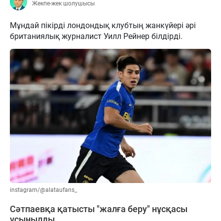
Жекпе-жек шолушысы
Мұндай пікірді лондондық клубтың жанкүйері әрі
британиялық журналист Уилл Рейнер білдірді.
instagram/@alataufans_
Сәтпаевқа қатысты "жалға беру" нұсқасы
ұсынылды