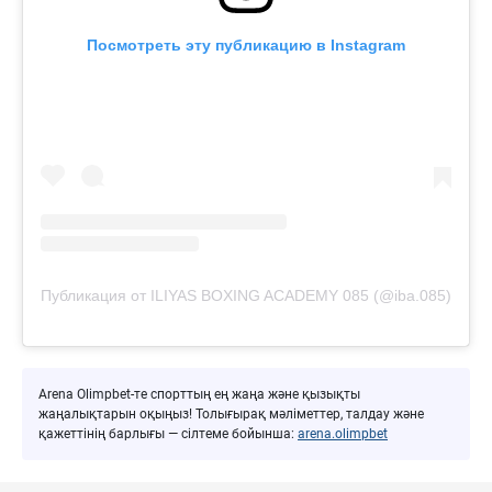
Посмотреть эту публикацию в Instagram
Публикация от ILIYAS BOXING ACADEMY 085 (@iba.085)
Arena Olimpbet-те спорттың ең жаңа және қызықты
жаңалықтарын оқыңыз! Толығырақ мәліметтер, талдау және
қажеттінің барлығы — сілтеме бойынша:
arena.olimpbet