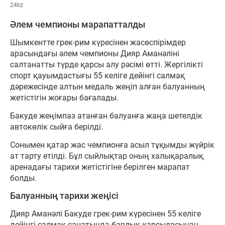
24kz
Әлем чемпионы марапатталды
Шымкентте грек-рим күресінен жасөспірімдер
арасындағы әлем чемпионы Дияр Аманәліні
салтанатты түрде қарсы алу рәсімі өтті. Жергілікті
спорт қауымдастығы 55 келіге дейінгі салмақ
дәрежесінде алтын медаль жеңіп алған балуанның
жетістігін жоғары бағалады.
Бакуде жеңімпаз атанған балуанға жаңа шетелдік
автокөлік сыйға берілді.
Сонымен қатар жас чемпионға асыл тұқымды жүйрік
ат тарту етілді. Бұл сыйлықтар оның халықаралық
аренадағы тарихи жетістігіне берілген марапат
болды.
Балуанның тарихи жеңісі
Дияр Аманәлі Бакуде грек-рим күресінен 55 келіге
дейінгі салмақ санатында барлық қарсыласынан