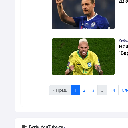
Джо
Кибе
Ней
"Ба
« Пред.
1
2
3
…
14
Cл
Бүгін YouTube-та