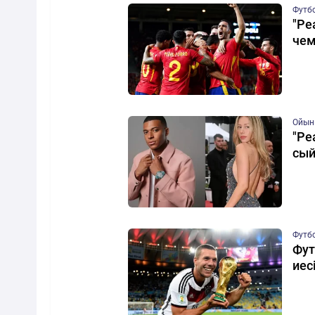
Футб
"Ре
чем
Ойын
"Ре
сы
Футб
Фут
иес