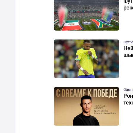
Фут
рек
Футб
Ней
шығ
Ойын
Рон
тех