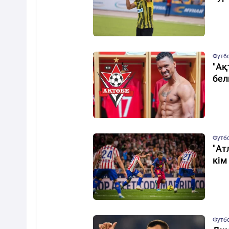
Футб
"Ақ
бел
Футб
"Ат
кім
Футб