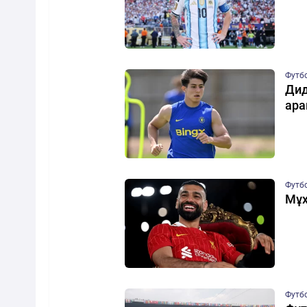
Футб
Дид
ара
Футб
Мұх
Футб