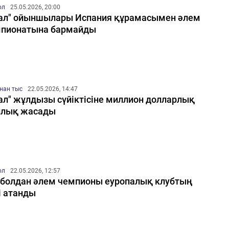
ол
25.05.2026, 20:00
ал" ойыншылары Испания құрамасымен әлем
пионатына бармайды
нан тыс
22.05.2026, 14:47
ал" жұлдызы сүйіктісіне миллион долларлық
йлық жасады
ол
22.05.2026, 12:57
болдан әлем чемпионы еуропалық клубтың
і атанды