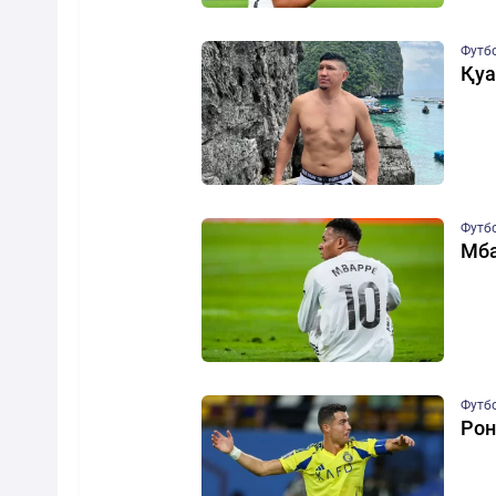
Футб
Қуа
Футб
Мба
Футб
Рон