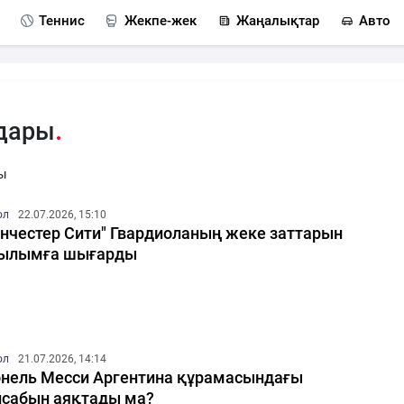
Теннис
Жекпе-жек
Жаңалықтар
Авто
здары
ы
ол
22.07.2026, 15:10
нчестер Сити" Гвардиоланың жеке заттарын
тылымға шығарды
ол
21.07.2026, 14:14
нель Месси Аргентина құрамасындағы
сабын аяқтады ма?