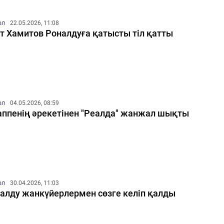
ол
22.05.2026, 11:08
т Хамитов Роналдуға қатысты тіл қатты
ол
04.05.2026, 08:59
ппенің әрекетінен "Реалда" жанжал шықты
ол
30.04.2026, 11:03
алду жанкүйерлермен сөзге келіп қалды