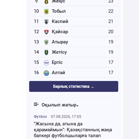
9
Жеңіс
23
10
Тобыл
22
11
Каспий
21
12
Қайсар
20
13
Атырау
19
14
Жетісу
19
15
Ертіс
17
16
Алтай
17
Барлық статистика →
Оқылып жатыр
Футбол
07.08.2026, 17:05
"Жасына да, атына да
қарамаймын": Қазақстанның жаңа
бапкері футболшыларға талап