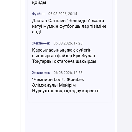
қойды
Футбол
06.08.2026, 20:14
Дастан Сәтпаев "Челсиден" жалға
кетуі мүмкін футболшылар тізіміне
енді
Жекпе-жек
06.08.2026, 17:28
Қарсыласының жақ сүйегін
сындырған файтер Еркебұлан
Тоқтарды октагонға шақырды
Жекпе-жек
06.08.2026, 12:58
"Чемпион бол!": Жәнібек
Әлімханұлы Мейірім
Нұрсұлтановқа қолдау көрсетті