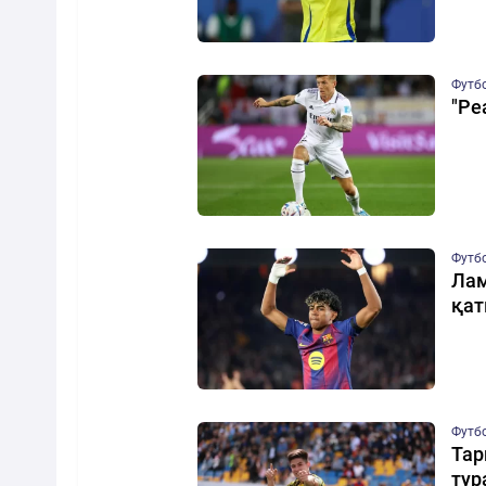
Футб
"Ре
Футб
Лам
қат
Футб
Тар
тур