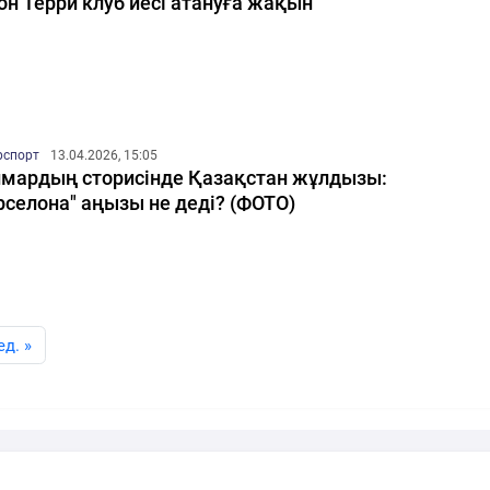
н Терри клуб иесі атануға жақын
рспорт
13.04.2026, 15:05
мардың сторисінде Қазақстан жұлдызы:
рселона" аңызы не деді? (ФОТО)
ед. »