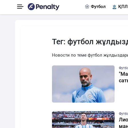
Футбол
ҚПЛ
Тег: футбол жұлды
Новости по теме футбол жұлдыздар
Футб
"Ма
са
Футб
Лио
ман