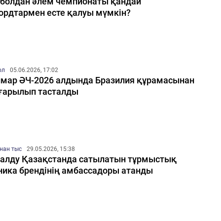
болдан әлем чемпионаты қандай
ордтармен есте қалуы мүмкін?
ол
05.06.2026, 17:02
мар ӘЧ-2026 алдында Бразилия құрамасынан
арылып тасталды
нан тыс
29.05.2026, 15:38
алду Қазақстанда сатылатын тұрмыстық
ника брендінің амбассадоры атанды