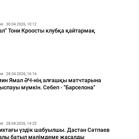
ол
30.04.2026, 10:12
ал" Тони Кроосты клубқа қайтармақ
ол
28.04.2026, 16:16
ин Ямал ӘЧ-нің алғашқы матчтарына
ыспауы мүмкін. Себеп - "Барселона"
ол
28.04.2026, 14:25
ихтағы үздік шабуылшы. Дастан Сәтпаев
алы батыл мәлімдеме жасалды