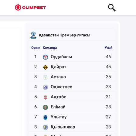
Қазақстан Премьер-лигасы
Орын
Команда
Ұпай
1
Ордабасы
46
2
Қайрат
45
3
Астана
35
4
Оқжетпес
33
5
Ақтөбе
31
6
Елімай
28
7
Ұлытау
27
8
Қызылжар
23