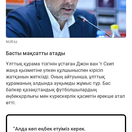
NUR.kz
Басты мақсатты атады
Ұлттық құрама тізгінін ұстаған Джон ван ’т Схип
жаңа қызметіне үлкен құлшыныспен кірісіп
жатқанын жеткізді. Оның айтуынша, ұлттық
құраманың алдында ауқымды жұмыс тұр. Бас
бапкер қазақстандық футболшылардың
еңбекқорлығы мен күрескерлік қасиетін ерекше атап
өтті.
“Алда көп еңбек етуіміз керек.