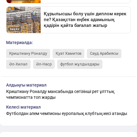
Материалда:
Криштиану Роналду
Қуат Хамитов
Сауд Арабиясы
Әл-Хилал
Әл-Наср
футбол жұлдыздары
Алдыңғы материал
Криштиану Роналду мансабында сегізінші рет ұлттық
чемпионатта топ жарды
Келесі материал
Футболдан әлем чемпионы еуропалық клубтың иесі атанды