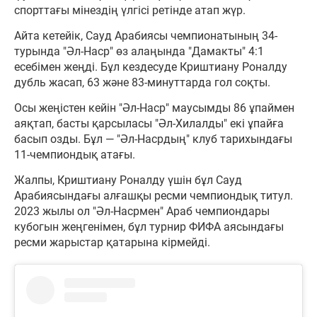
спорттағы мінездің үлгісі ретінде атап жүр.
Айта кетейік, Сауд Арабиясы чемпионатының 34-
турында "Әл-Наср" өз алаңында "Дамакты" 4:1
есебімен жеңді. Бұл кездесуде Криштиану Роналду
дубль жасап, 63 және 83-минуттарда гол соқты.
Осы жеңістен кейін "Әл-Наср" маусымды 86 ұпаймен
аяқтап, басты қарсыласы "Әл-Хилалды" екі ұпайға
басып озды. Бұл — "Әл-Насрдың" клуб тарихындағы
11-чемпиондық атағы.
Жалпы, Криштиану Роналду үшін бұл Сауд
Арабиясындағы алғашқы ресми чемпиондық титул.
2023 жылы ол "Әл-Насрмен" Араб чемпиондары
кубогын жеңгенімен, бұл турнир ФИФА аясындағы
ресми жарыстар қатарына кірмейді.