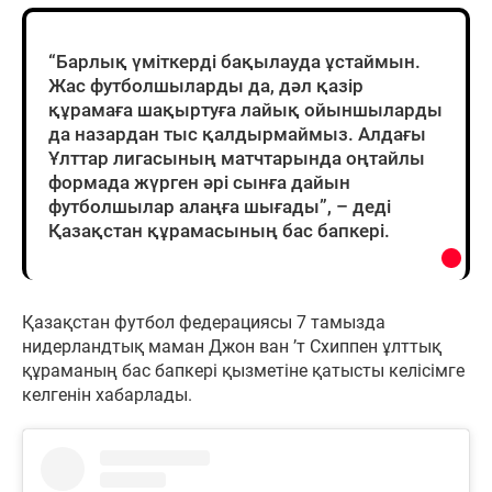
“Барлық үміткерді бақылауда ұстаймын.
Жас футболшыларды да, дәл қазір
құрамаға шақыртуға лайық ойыншыларды
да назардан тыс қалдырмаймыз. Алдағы
Ұлттар лигасының матчтарында оңтайлы
формада жүрген әрі сынға дайын
футболшылар алаңға шығады”, – деді
Қазақстан құрамасының бас бапкері.
Қазақстан футбол федерациясы 7 тамызда
нидерландтық маман Джон ван ’т Схиппен ұлттық
құраманың бас бапкері қызметіне қатысты келісімге
келгенін хабарлады.