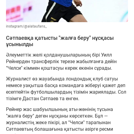
instagram/@alataufans_
Сәтпаевқа қатысты "жалға беру" нұсқасы
ұсынылды
Әлеуметтік желі қолданушыларының бірі Уилл
Рейнерден трансферлік терезе жабылғанға дейін
"Челси" кіммен қоштасуы керек екенін сұрады.
Журналист өз жауабында лондондық клуб сатуы
немесе уақытша басқа командаға жіберуі қажет деп
есептейтін футболшылардың тізімін жариялады. Сол
тізімге Дастан Сәтпаев та енген.
Рейнер жас шабуылшының аты-жөнінің тұсына
"жалға беру" деген нұсқаны көрсеткен. Бұл —
журналистің жеке пікірі, ал "Челси" тарапынан
Сәтпаевтың болашағына қатысты әзірге ресми