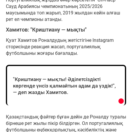
Сауд Арабиясы чемпионатының 2025/2026
маусымында топ жарып, 2019 жылдан кейін алғаш
рет ел чемпионы атанды.
Хамитов: "Криштиану — мықты"
Қуат Хамитов Роналдудың жетістігіне Instagram
сторисінде реакция жасап, португалиялық
футболшыны жоғары бағалады.
"Криштиану — мықты! Әділетсіздікті
көргенде үнсіз қалмайтын адам да үздік!",
— деп жазды Хамитов.
Қазақстандық файтер бұған дейін де Роналду туралы
бірнеше рет жылы пікір білдірген. Ол португалиялық
футболшыны еңбекқорлықтың, кәсібиліктің және