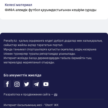
Келесі материал
ФИФА әлемдік футбол қауымдастығынан кешірім сұрады
Penalty.kz - қалың оқырманға елдегі дүбірлі додалар мен халықаралық
сайыстар жайлы ақпар тарататын портал.
Мұнда танымал спортшыларға қатысты оқиғалар, елдің назарына
іліккен турнирлер туралы репортаждар ұсынылады.
Интернет-жобада басқа дереккөздерден табыла бермейтін тың
материалдар жарияланып отырады.
Біз әлеуметтік жиеліде
Разработка и продвижение сайта —
dg
Интернет басылымның иесі - "Gtech" ЖК