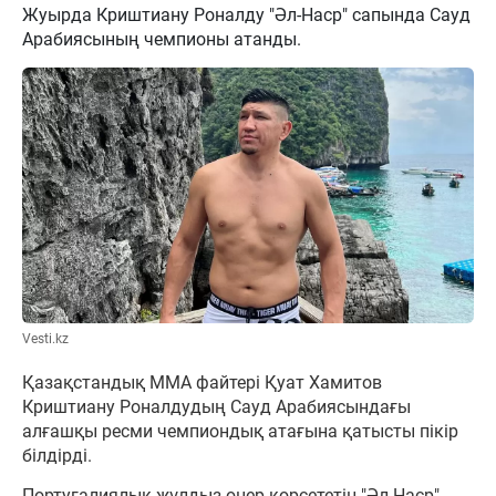
Жуырда Криштиану Роналду "Әл-Наср" сапында Сауд
Арабиясының чемпионы атанды.
Vesti.kz
Қазақстандық ММА файтері Қуат Хамитов
Криштиану Роналдудың Сауд Арабиясындағы
алғашқы ресми чемпиондық атағына қатысты пікір
білдірді.
Португалиялық жұлдыз өнер көрсететін "Әл-Наср"