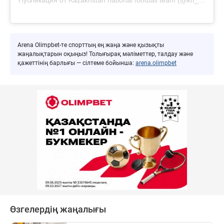
Arena Olimpbet-те спорттың ең жаңа және қызықты
жаңалықтарын оқыңыз! Толығырақ мәліметтер, талдау және
қажеттінің барлығы — сілтеме бойынша:
arena.olimpbet