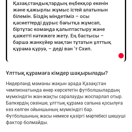
Қазақстандықтардың еңбекқор екенін
және қажырлы жұмыс істей алатынын
білемін. Біздің міндетіміз – осы
қасиеттерді дұрыс бағытқа жұмсап,
біртұтас команда қалыптастыру және
қажетті нәтижеге жету. Ең бастысы –
барша жанкүйер мақтан тұтатын ұлттық
құрама құруә, – деді ван ’т Схип.
Ұлттық құрамаға кімдер шақырылады?
Нидерланд маманы жақын арада Қазақстан
чемпионатында өнер көрсететін футболшылардың
мүмкіндігін жан-жақты саралауды жоспарлап отыр.
Бапкердің сөзінше, ұлттық құрама сапына қосылуға
кез келген ойыншының мүмкіндігі бар.
Футболшының жасы немесе қазіргі мәртебесі шешуші
фактор болмайды.