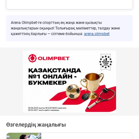
Arena Olimpbet-те спорттың ең жаңа және қызықты
жаңалықтарын оқыңыз! Толығырақ мәліметтер, талдау және
қажеттінің барлығы — сілтеме бойынша:
arena.olimpbet