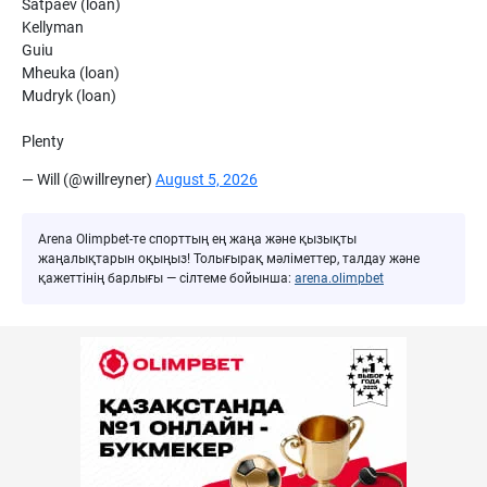
Satpaev (loan)
Kellyman
Guiu
Mheuka (loan)
Mudryk (loan)
Plenty
— Will (@willreyner)
August 5, 2026
Arena Olimpbet-те спорттың ең жаңа және қызықты
жаңалықтарын оқыңыз! Толығырақ мәліметтер, талдау және
қажеттінің барлығы — сілтеме бойынша:
arena.olimpbet