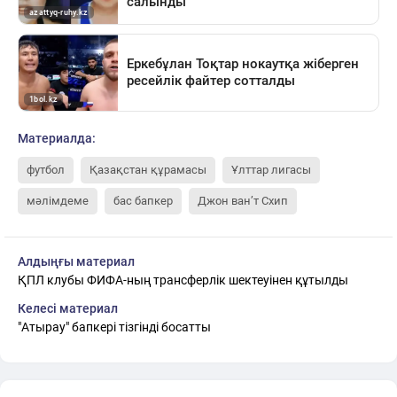
Материалда:
футбол
Қазақстан құрамасы
Ұлттар лигасы
мәлімдеме
бас бапкер
Джон ван’т Схип
Алдыңғы материал
ҚПЛ клубы ФИФА-ның трансферлік шектеуінен құтылды
Келесі материал
"Атырау" бапкері тізгінді босатты