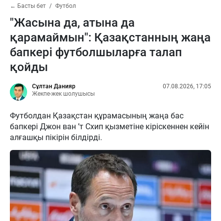
← Басты бет
Футбол
"Жасына да, атына да
қарамаймын": Қазақстанның жаңа
бапкері футболшыларға талап
қойды
Сұлтан Данияр
07.08.2026, 17:05
Жекпе-жек шолушысы
Футболдан Қазақстан құрамасының жаңа бас
бапкері Джон ван ’т Схип қызметіне кіріскеннен кейін
алғашқы пікірін білдірді.