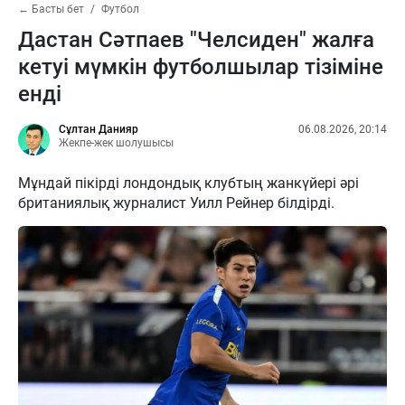
← Басты бет
Футбол
Дастан Сәтпаев "Челсиден" жалға
кетуі мүмкін футболшылар тізіміне
енді
Сұлтан Данияр
06.08.2026, 20:14
Жекпе-жек шолушысы
Мұндай пікірді лондондық клубтың жанкүйері әрі
британиялық журналист Уилл Рейнер білдірді.