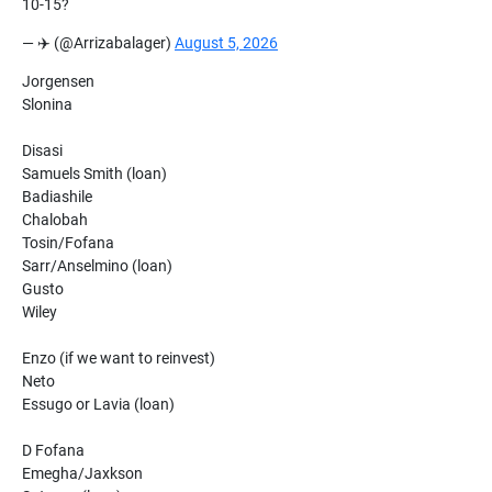
10-15?
— ✈️ (@Arrizabalager)
August 5, 2026
Jorgensen
Slonina
Disasi
Samuels Smith (loan)
Badiashile
Chalobah
Tosin/Fofana
Sarr/Anselmino (loan)
Gusto
Wiley
Enzo (if we want to reinvest)
Neto
Essugo or Lavia (loan)
D Fofana
Emegha/Jaxkson