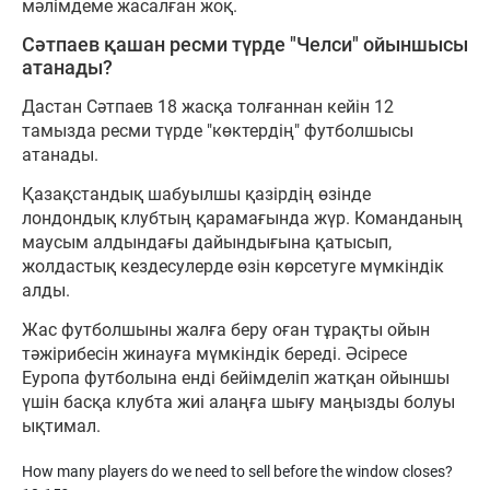
мәлімдеме жасалған жоқ.
Сәтпаев қашан ресми түрде "Челси" ойыншысы
атанады?
Дастан Сәтпаев 18 жасқа толғаннан кейін 12
тамызда ресми түрде "көктердің" футболшысы
атанады.
Қазақстандық шабуылшы қазірдің өзінде
лондондық клубтың қарамағында жүр. Команданың
маусым алдындағы дайындығына қатысып,
жолдастық кездесулерде өзін көрсетуге мүмкіндік
алды.
Жас футболшыны жалға беру оған тұрақты ойын
тәжірибесін жинауға мүмкіндік береді. Әсіресе
Еуропа футболына енді бейімделіп жатқан ойыншы
үшін басқа клубта жиі алаңға шығу маңызды болуы
ықтимал.
How many players do we need to sell before the window closes?