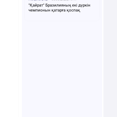
"Қайрат" Бразилияның екі дүркін
чемпионын қатарға қоспақ