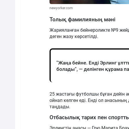
newyorker.com
Толық фамилияның мәні
Жарияланған бейнероликте №9 жейден
деген жазу көрсетілді.
"Жаңа бейне. Енді Эрлинг ұл
болады", — делінген құрама 
25 жастағы футболшы бұған дейін 
ойнап келген еді. Енді ол анасының
таңдады.
Отбасылық тарих пен спортт
Эрлингтің анасы — Грю Марита Браут