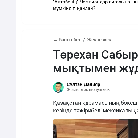
"Ақтөбенің" Чемпиондар лигасына шы
мүмкіндігі қандай?
← Басты бет
Жекпе-жек
Төрехан Сабы
мықтымен жұд
Сұлтан Данияр
Жекпе-жек шолушысы
Қазақстан құрамасының боксш
кезінде тәжірибелі мексикалық 