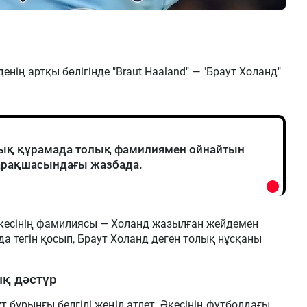
ің артқы бөлігінде "Braut Haaland" — "Браут Холанд"
ттық құрамада толық фамилиямен ойнайтын
парақшасындағы жазбада.
әкесінің фамилиясы — Холанд жазылған жейдемен
 да тегін қосып, Браут Холанд деген толық нұсқаны
ық дәстүр
 бұрынғы белгілі жеңіл атлет. Әкесінің футболдағы