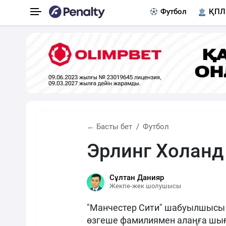
Футбол
ҚПЛ
← Басты бет
Футбол
Эрлинг Холанд 
Сұлтан Данияр
Жекпе-жек шолушысы
"Манчестер Сити" шабуылшысы
өзгеше фамилиямен алаңға шығ