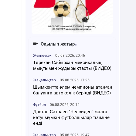
Оқылып жатыр
Жекпе-жек
05.08.2026, 20:46
Төрехан Сабырхан мексикалық
мықтымен жұдырықтасты (ВИДЕО)
Жаңалықтар
05.08.2026, 17:25
Шымкентте әлем чемпионы атанған
балуанға автокөлік берілді (ВИДЕО)
Футбол
06.08.2026, 20:14
Дастан Сәтпаев "Челсиден" жалға
кетуі мүмкін футболшылар тізіміне
енді
Жаңалықтар
05.08.2026, 19:47