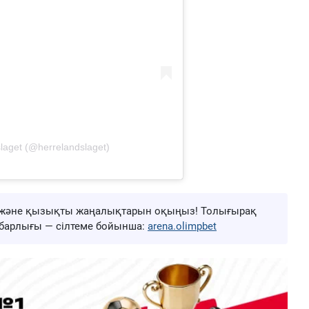
laget (@herrelandslaget)
ңа және қызықты жаңалықтарын оқыңыз! Толығырақ
ң барлығы — сілтеме бойынша:
arena.olimpbet