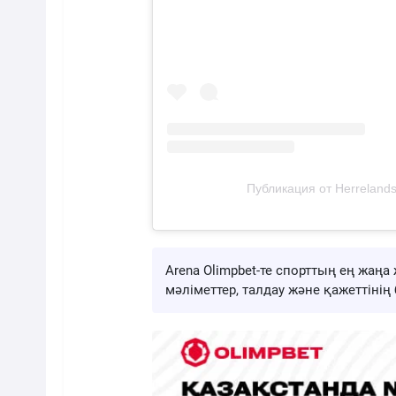
Публикация от Herrelands
Arena Olimpbet-те спорттың ең жа
мәліметтер, талдау және қажеттіні