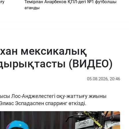
ғу
Темірлан Анарбеков ҚПЛ-дегі №1 футболшы
атанды
рхан мексикалық
ырықтасты (ВИДЕО)
05.08.2026, 20:46
ысы Лос-Анджелестегі оқу-жаттығу жиыны
Элиас Эспадаспен спарринг өткізді.