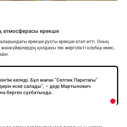
ң атмосферасы ерекше
аларындағы ерекше рухты ерекше атап өтті. Оның
анкүйерлердің қолдауы тек жергілікті клубқа емес,
ады.
нгім келеді. Бұл маған "Селтик Парктағы"
ерін еске салады", – деді Мартынович
на берген сұхбатында.