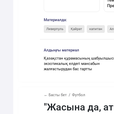
Материалда:
Ливерпуль
Қайрат
капитан
Ал
Алдыңғы материал
Қазақстан құрамасының шабуылшы
экзотикалық елдегі мансабын
жалғастырудан бас тартты
← Басты бет
Футбол
"Жасына да, а