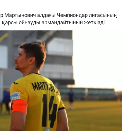
др Мартынович алдағы Чемпиондар лигасының
" қарсы ойнауды армандайтынын жеткізді.