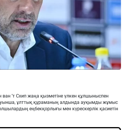
он ван ’т Схип жаңа қызметіне үлкен құлшыныспен
айтуынша, ұлттық құраманың алдында ауқымды жұмыс
болшылардың еңбекқорлығы мен күрескерлік қасиетін