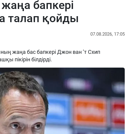
жаңа бапкері
а талап қойды
07.08.2026, 17:05
ың жаңа бас бапкері Джон ван ’т Схип
шқы пікірін білдірді.