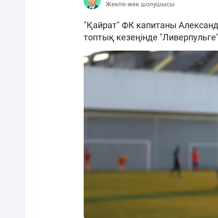
Жекпе-жек шолушысы
"Қайрат" ФК капитаны Алексан
топтық кезеңінде "Ливерпульге