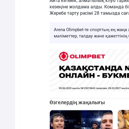
Айта кетейік, алматылық клуб тари
кезеңіне жолдама алды. Команда бір
Жеребе тарту рәсімі 28 тамызда саға
Arena Olimpbet-те спорттың ең жа
мәліметтер, талдау және қажеттіні