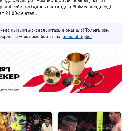
хында алғаш рет Чемпиондар лигасының негізгі
інші себеттегі қарсыластардың бірімен кездеседі.
т 21:00-де өтеді.
ңа және қызықты жаңалықтарын оқыңыз! Толығырақ
ң барлығы — сілтеме бойынша:
arena.olimpbet