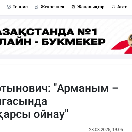
Теннис
Жекпе-жек
Жаңалықтар
Авто
ртынович: "Арманым –
игасында
қарсы ойнау"
28.08.2025, 19:05