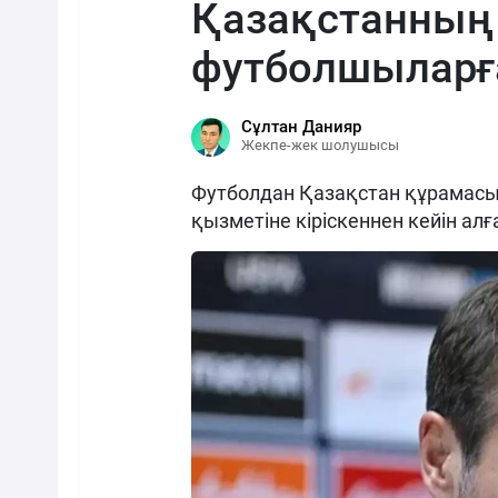
Қазақстанның 
футболшыларғ
Сұлтан Данияр
Жекпе-жек шолушысы
Футболдан Қазақстан құрамасын
қызметіне кіріскеннен кейін алға