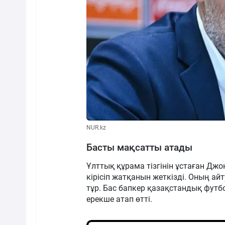
NUR.kz
Басты мақсатты атады
Ұлттық құрама тізгінін ұстаған Дж
кірісіп жатқанын жеткізді. Оның 
тұр. Бас бапкер қазақстандық фут
ерекше атап өтті.