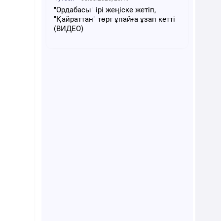
"Ордабасы" ірі жеңіске жетіп,
"Қайраттан" төрт ұпайға ұзап кетті
(ВИДЕО)