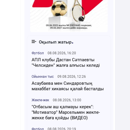
Оқылып жатыр
Футбол
08.08.2026, 16:20
АПЛ клубы Дастан Сәтпаевты
"Челсиден" жалға алғысы келеді
Ойыннан тыс
09.08.2026, 12:26
Асаубаева мен Синдаровтың
махаббат хикаясы қалай басталды
Жекпе-жек
08.08.2026, 13:00
"Отбасым аш қалмауы керек":
"Мотиватор" Марсельмен жекпе-
жекке баға қойды (ВИДЕО)
Футбол
08.08.2026, 20:19