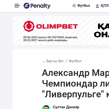
Футбол
ҚПЛ
← Басты бет
Футбол
Александр Ма
Чемпиондар л
"Ливерпульге" 
Сұлтан Данияр