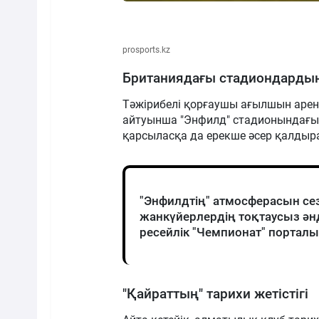
prosports.kz
Британиядағы стадиондарды
Тәжірибелі қорғаушы ағылшын арен
айтуынша "Энфилд" стадионындағы ж
қарсыласқа да ерекше әсер қалдыр
"Энфилдтің" атмосферасын сезі
жанкүйерлердің тоқтаусыз әнд
ресейлік "Чемпионат" порталы
"Қайраттың" тарихи жетістігі