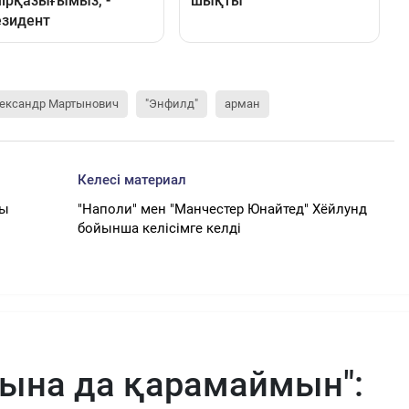
ександр Мартынович
"Энфилд"
арман
Келесі материал
сы
"Наполи" мен "Манчестер Юнайтед" Хёйлунд
бойынша келісімге келді
тына да қарамаймын":