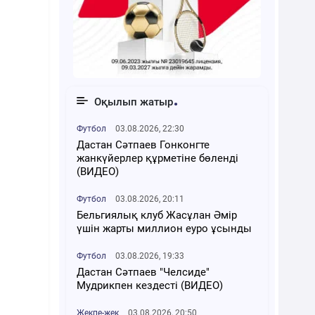
Оқылып жатыр
Футбол
03.08.2026, 22:30
Дастан Сәтпаев Гонконгте
жанкүйерлер құрметіне бөленді
(ВИДЕО)
Футбол
03.08.2026, 20:11
Бельгиялық клуб Жасұлан Әмір
үшін жарты миллион еуро ұсынды
Футбол
03.08.2026, 19:33
Дастан Сәтпаев "Челсиде"
Мудрикпен кездесті (ВИДЕО)
Жекпе-жек
03.08.2026, 20:50