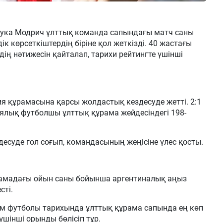
ука Модрич ұлттық команда сапындағы матч саны
 көрсеткіштердің біріне қол жеткізді. 40 жастағы
ң нәтижесін қайталап, тарихи рейтингте үшінші
ия құрамасына қарсы жолдастық кездесуде жетті. 2:1
ялық футболшы ұлттық құрама жейдесіндегі 198-
есуде гол соғып, командасының жеңісіне үлес қосты.
амадағы ойын саны бойынша аргентиналық аңыз
сті.
лем футболы тарихында ұлттық құрама сапында ең көп
үшінші орынды бөлісіп тұр.