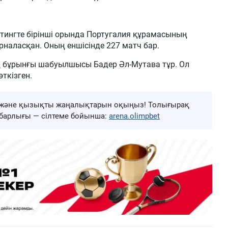
тингте бірінші орында Португалия құрамасының
аласқан. Оның еншісінде 227 матч бар.
ң бұрынғы шабуылшысы Бадер Әл-Мутава тұр. Ол
ткізген.
ңа және қызықты жаңалықтарын оқыңыз! Толығырақ
ң барлығы — сілтеме бойынша:
arena.olimpbet