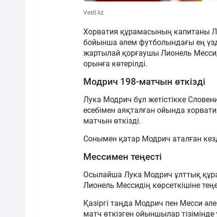
Vesti.kz
Хорватия құрамасының капитаны Л
бойынша әлем футболындағы ең үздік
жартылай қорғаушы Лионель Мессиді
орынға көтерілді.
Модрич 198-матчын өткізді
Лука Модрич бұл жетістікке Словен
есебімен аяқталған ойында хорвати
матчын өткізді.
Сонымен қатар Модрич аталған кезд
Мессимен теңесті
Осылайша Лука Модрич ұлттық құр
Лионель Мессидің көрсеткішіне теңе
Қазіргі таңда Модрич пен Месси ә
матч өткізген ойыншылар тізімінде 