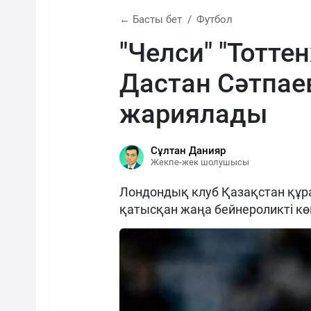
← Басты бет
Футбол
"Челси" "Тотте
Дастан Сәтпа
жариялады
Сұлтан Данияр
Жекпе-жек шолушысы
Лондондық клуб Қазақстан құ
қатысқан жаңа бейнероликті кө