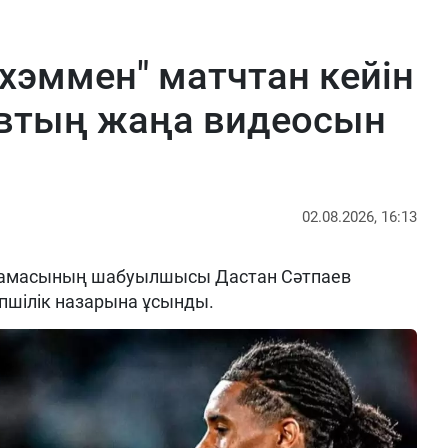
нхэммен" матчтан кейін
евтың жаңа видеосын
02.08.2026, 16:13
рамасының шабуылшысы Дастан Сәтпаев
пшілік назарына ұсынды.