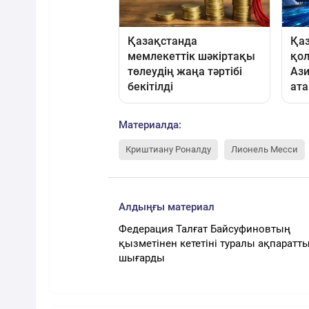
Материалда:
Криштиану Роналду
Лионель Месси
Алдыңғы материал
Федерация Талғат Байсуфиновтың
қызметінен кететіні туралы ақпаратт
шығарды