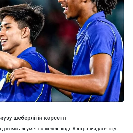
үзу шеберлігін көрсетті
ң ресми әлеуметтік желілерінде Австралиядағы оқу-