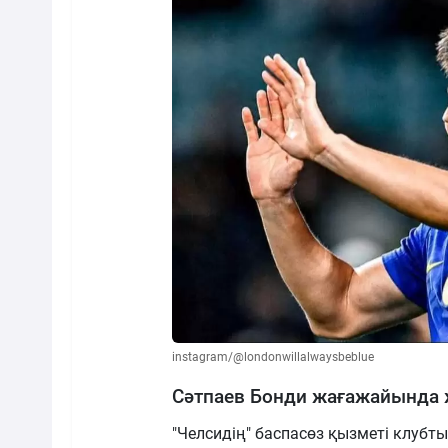
instagram/@londonwillalwaysbeblue
Сәтпаев Бонди жағажайында ж
"Челсидің" баспасөз қызметі клубты