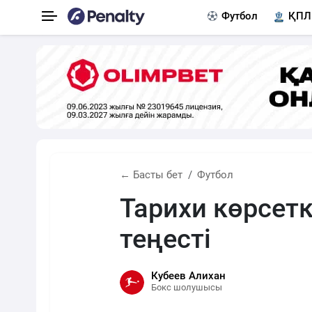
Футбол
ҚПЛ
← Басты бет
Футбол
Тарихи көрсет
теңесті
Кубеев Алихан
Бокс шолушысы