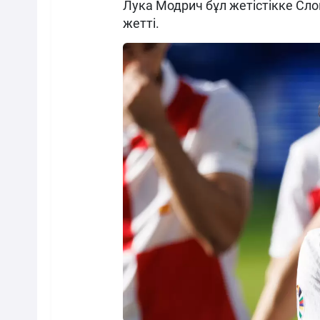
Лука Модрич бұл жетістікке С
жетті.