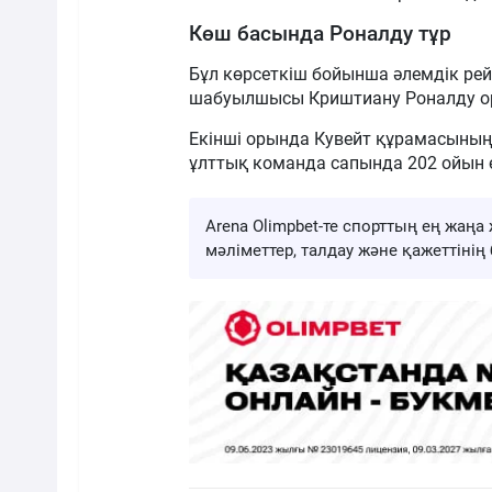
Көш басында Роналду тұр
Бұл көрсеткіш бойынша әлемдік рей
шабуылшысы Криштиану Роналду орн
Екінші орында Кувейт құрамасыны
ұлттық команда сапында 202 ойын ө
Arena Olimpbet-те спорттың ең жа
мәліметтер, талдау және қажеттіні