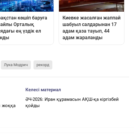
Лука Модрич
рекорд
Келесі материал
ӘЧ-2026: Иран құрамасын АҚШ-қа кіргізбей
ы жоққа
қойды