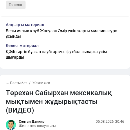
Гонконг
Алдыңғы материал
Бельгиялық клуб Жасұлан Әмір үшін жарты миллион еуро
ұсынды
Келесі материал
ҚФФ тәртіп бұзған клубтар мен футболшыларға үкім
шығарды
← Басты бет
Жекпе-жек
Төрехан Сабырхан мексикалық
мықтымен жұдырықтасты
(ВИДЕО)
Сұлтан Данияр
05.08.2026, 20:46
Жекпе-жек шолушысы