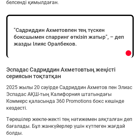
белсенді қимылдаған.
"Садриддин Ахметовпен тең түскен
боксшымен спарринг өткізіп жатыр", – деп
жазды Ілияс Оралбеков.
Эспадас Садриддин Ахметовтың жеңісті
сериясын тоқтатқан
2025 жылы 20 сәуірде Садриддин Ахметов пен Элиас
Эспадас АҚШ-тың Калифорния штатындағы
Коммерс қаласында 360 Promotions бокс кешінде
кездесті.
Төрешілер жекпе-жекті тең нәтижемен аяқталған деп
бағалады. Бұл жанкүйерлер үшін күтпеген жағдай
болды.