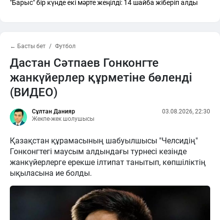
"Барыс" бір күнде екі мәрте жеңілді: 14 шайба жіберіп алды
← Басты бет
Футбол
Дастан Сәтпаев Гонконгте
жанкүйерлер құрметіне бөленді
(ВИДЕО)
Сұлтан Данияр
03.08.2026, 22:30
Жекпе-жек шолушысы
Қазақстан құрамасының шабуылшысы "Челсидің"
Гонконгтегі маусым алдындағы турнесі кезінде
жанкүйерлерге ерекше ілтипат танытып, көпшіліктің
ықыласына ие болды.