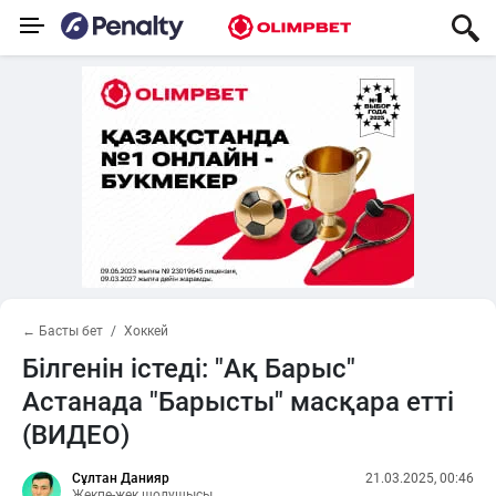
← Басты бет
Хоккей
Білгенін істеді: "Ақ Барыс"
Астанада "Барысты" масқара етті
(ВИДЕО)
Сұлтан Данияр
21.03.2025, 00:46
Жекпе-жек шолушысы