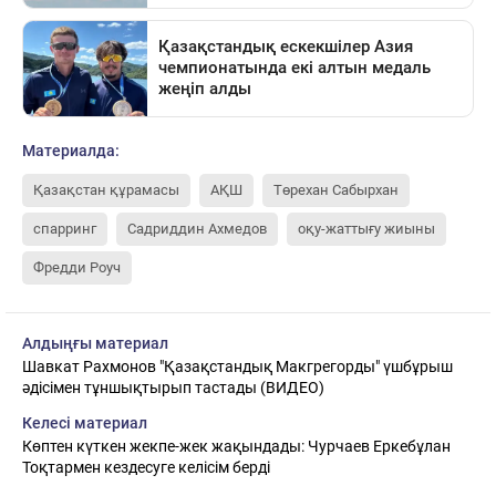
Материалда:
Қазақстан құрамасы
АҚШ
Төрехан Сабырхан
спарринг
Садриддин Ахмедов
оқу-жаттығу жиыны
Фредди Роуч
Алдыңғы материал
Шавкат Рахмонов "Қазақстандық Макгрегорды" үшбұрыш
әдісімен тұншықтырып тастады (ВИДЕО)
Келесі материал
Көптен күткен жекпе-жек жақындады: Чурчаев Еркебұлан
Тоқтармен кездесуге келісім берді