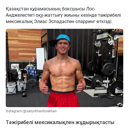
Қазақстан құрамасының боксшысы Лос-
Анджелестегі оқу-жаттығу жиыны кезінде тәжірибелі
мексикалық Элиас Эспадаспен спарринг өткізді.
Instagram/@sabyrkhantorekhan
Тәжірибелі мексикалықпен жұдырықтасты