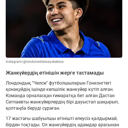
instagram/@londonwillalwaysbeblue
Жанкүйердің өтінішін жерге тастамады
Лондондық "Челси" футболшыларын Гонконгтегі
қонақүйдің ішінде көпшілік жанкүйер күтіп алған.
Команда орналасқан ғимаратқа бет алған Дастан
Сәтпаевты жанкүйерлердің бірі дауыстап шақырып,
қолтаңба беруді сұраған.
17 жастағы шабуылшы өтінішті елеусіз қалдырмай,
бірден тоқтады. Ол жанкүйердің адамдар арасынан