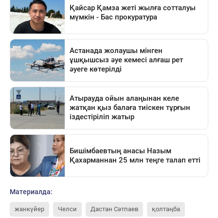
Материалда:
жанкүйер
Челси
Дастан Сәтпаев
қолтаңба