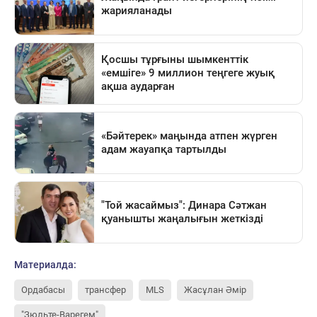
Материалда:
Ордабасы
трансфер
MLS
Жасұлан Әмір
"Зюльте-Варегем"