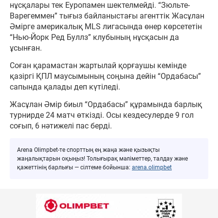
нұсқалары тек Еуропамен шектелмейді. “Зюльте-
Варегеммен” тығыз байланыстағы агенттік Жасұлан
Әмірге америкалық MLS лигасында өнер көрсететін
“Нью-Йорк Ред Буллз” клубының нұсқасын да
ұсынған.
Соған қарамастан жартылай қорғаушы кемінде
қазіргі ҚПЛ маусымының соңына дейін “Ордабасы”
сапында қалады деп күтіледі.
Жасұлан Әмір биыл “Ордабасы” құрамында барлық
турнирде 24 матч өткізді. Осы кездесулерде 9 гол
соғып, 6 нәтижелі пас берді.
Arena Olimpbet-те спорттың ең жаңа және қызықты
жаңалықтарын оқыңыз! Толығырақ мәліметтер, талдау және
қажеттінің барлығы — сілтеме бойынша:
arena.olimpbet