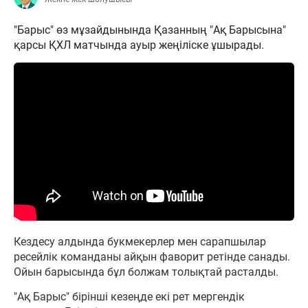
"Барыс" өз мұзайдынында Қазанның "Ақ Барысына"
қарсы ҚХЛ матчында ауыр жеңіліске ұшырады.
Кездесу алдында букмекерлер мен сарапшылар
ресейлік команданы айқын фаворит ретінде санады.
Ойын барысында бұл болжам толықтай расталды.
"Ақ Барыс" бірінші кезеңде екі рет мергендік