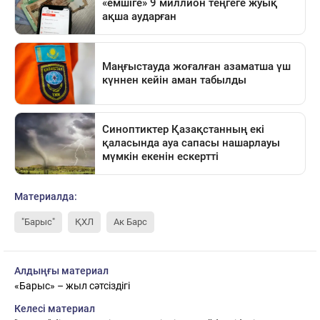
Материалда:
"Барыс"
ҚХЛ
Ак Барс
Алдыңғы материал
«Барыс» – жыл сәтсіздігі
Келесі материал