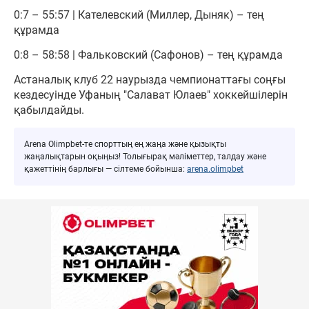
0:7 – 55:57 | Кателевский (Миллер, Дыняк) – тең
құрамда
0:8 – 58:58 | Фальковский (Сафонов) – тең құрамда
Астаналық клуб 22 наурызда чемпионаттағы соңғы
кездесуінде Уфаның "Салават Юлаев" хоккейшілерін
қабылдайды.
Arena Olimpbet-те спорттың ең жаңа және қызықты
жаңалықтарын оқыңыз! Толығырақ мәліметтер, талдау және
қажеттінің барлығы — сілтеме бойынша:
arena.olimpbet