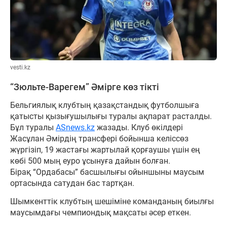
vesti.kz
“Зюльте-Варегем” Әмірге көз тікті
Бельгиялық клубтың қазақстандық футболшыға
қатысты қызығушылығы туралы ақпарат расталды.
Бұл туралы
ASnews.kz
жазады. Клуб өкілдері
Жасұлан Әмірдің трансфері бойынша келіссөз
жүргізіп, 19 жастағы жартылай қорғаушы үшін ең
көбі 500 мың еуро ұсынуға дайын болған.
Бірақ “Ордабасы” басшылығы ойыншыны маусым
ортасында сатудан бас тартқан.
Шымкенттік клубтың шешіміне команданың биылғы
маусымдағы чемпиондық мақсаты әсер еткен.