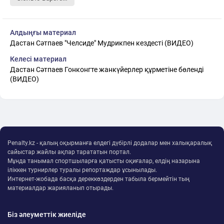
Алдыңғы материал
Дастан Сәтпаев "Челсиде" Мудрикпен кездесті (ВИДЕО)
Келесі материал
Дастан Сәтпаев Гонконгте жанкүйерлер құрметіне бөленді
(ВИДЕО)
Penalty.kz - қалың оқырманға елдегі дүбірлі додалар мен халықаралық
сайыстар жайлы ақпар тарататын портал.
Мұнда танымал спортшыларға қатысты оқиғалар, елдің назарына
іліккен турнирлер туралы репортаждар ұсынылады.
Интернет-жобада басқа дереккөздерден табыла бермейтін тың
материалдар жарияланып отырады.
Біз әлеуметтік жиеліде