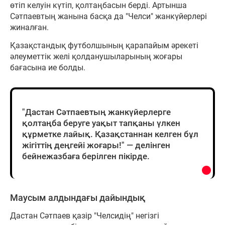
өтіп келуін күтіп, қолтаңбасын берді. Артынша
Сәтпаевтың жанына басқа да "Челси" жанкүйерлері
жиналған.
Қазақстандық футболшының қарапайым әрекеті
әлеуметтік желі қолданушыларының жоғары
бағасына ие болды.
"Дастан Сәтпаевтың жанкүйерлерге
қолтаңба беруге уақыт тапқаны үлкен
құрметке лайық. Қазақстаннан келген бұл
жігіттің деңгейі жоғары!" — делінген
бейнежазбаға берілген пікірде.
Маусым алдындағы дайындық
Дастан Сәтпаев қазір "Челсидің" негізгі