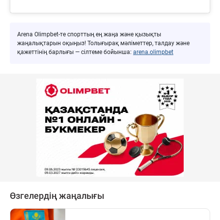
Arena Olimpbet-те спорттың ең жаңа және қызықты
жаңалықтарын оқыңыз! Толығырақ мәліметтер, талдау және
қажеттінің барлығы — сілтеме бойынша:
arena.olimpbet