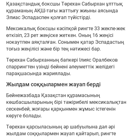
Қазақстандық боксшы Төрехан Сабырхан ұлттық
құраманың АҚШ-тағы жаттығу жиыны аясында
Элиас Эспадаспен қолғап түйістірді.
Мексикалық боксшы кәсіпқой рингте 33 жекпе-жек
өткізіп, 23 рет жеңіске жеткен. Оның 16 жеңісі
нокаутпен аяқталған. Сонымен қатар Эспадастың
тоғыз жеңілісі және бір тең нәтижесі бар.
Төрехан Сабырханның бапкері Ілияс Оралбеков
спаррингтен үзінді бейнені әлеуметтік желідегі
парақшасында жариялады.
Жылдам соққылармен жауап берді
Бейнежазбада Қазақстан құрамасының
көшбасшыларының бірі тәжірибелі мексикалықтан
сескенбей, жоғары қарқынмен жұмыс істегенін
көруге болады.
Төрехан қарсыласының әр шабуылына дәл әрі
жылдам соққылармен жауап қайтарып, рингте