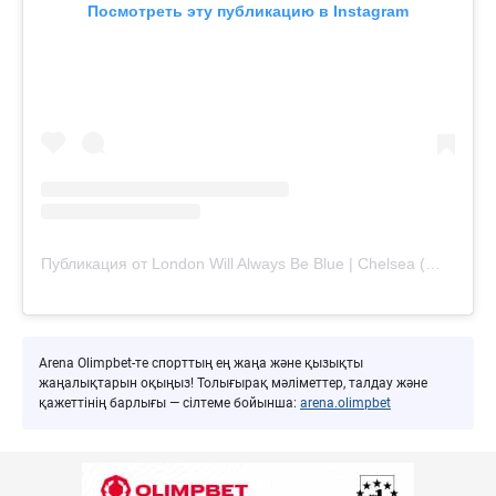
Посмотреть эту публикацию в Instagram
Публикация от London Will Always Be Blue | Chelsea (@londonwillalwaysbeblue)
Arena Olimpbet-те спорттың ең жаңа және қызықты
жаңалықтарын оқыңыз! Толығырақ мәліметтер, талдау және
қажеттінің барлығы — сілтеме бойынша:
arena.olimpbet