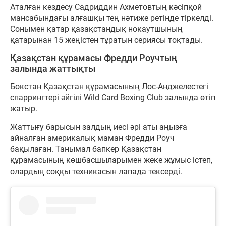
Аталған кездесу Садриддин Ахметовтың кәсіпқой
мансабындағы алғашқы тең нәтиже ретінде тіркелді.
Сонымен қатар қазақстандық нокаутшының
қатарынан 15 жеңістен тұратын сериясы тоқтады.
Қазақстан құрамасы Фредди Роучтың
залында жаттықты
Бокстан Қазақстан құрамасының Лос-Анджелестегі
спаррингтері әйгілі Wild Card Boxing Club залында өтіп
жатыр.
Жаттығу барысын залдың иесі әрі аты аңызға
айналған америкалық маман Фредди Роуч
бақылаған. Танымал бапкер Қазақстан
құрамасының көшбасшыларымен жеке жұмыс істеп,
олардың соққы техникасын лапада тексерді.