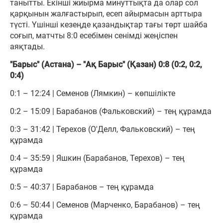
танытты. Екінші жиырма минуттықта да олар сол
қарқынын жалғастырып, есеп айырмасын арттыра
түсті. Үшінші кезеңде қазандықтар тағы төрт шайба
соғып, матчты 8:0 есебімен сенімді жеңіспен
аяқтады.
"Барыс" (Астана) – "Ақ Барыс" (Қазан) 0:8 (0:2, 0:2,
0:4)
0:1 – 12:24 | Семенов (Лямкин) – көпшілікте
0:2 – 15:09 | Барабанов (Фальковский) – тең құрамда
0:3 – 31:42 | Терехов (О'Делл, Фальковский) – тең
құрамда
0:4 – 35:59 | Яшкин (Барабанов, Терехов) – тең
құрамда
0:5 – 40:37 | Барабанов – тең құрамда
0:6 – 50:44 | Семенов (Марченко, Барабанов) – тең
құрамда