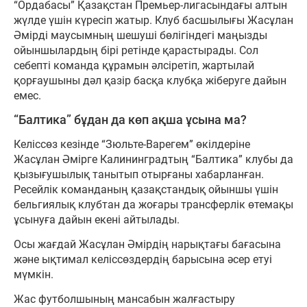
“Ордабасы” Қазақстан Премьер-лигасындағы алтын
жүлде үшін күресіп жатыр. Клуб басшылығы Жасұлан
Әмірді маусымның шешуші бөлігіндегі маңызды
ойыншылардың бірі ретінде қарастырады. Сол
себепті команда құрамын әлсіретіп, жартылай
қорғаушыны дәл қазір басқа клубқа жіберуге дайын
емес.
“Балтика” бұдан да көп ақша ұсына ма?
Келіссөз кезінде “Зюльте-Варегем” өкілдеріне
Жасұлан Әмірге Калининградтың “Балтика” клубы да
қызығушылық танытып отырғаны хабарланған.
Ресейлік команданың қазақстандық ойыншы үшін
бельгиялық клубтан да жоғары трансферлік өтемақы
ұсынуға дайын екені айтылады.
Осы жағдай Жасұлан Әмірдің нарықтағы бағасына
және ықтимал келіссөздердің барысына әсер етуі
мүмкін.
Жас футболшының мансабын жалғастыру