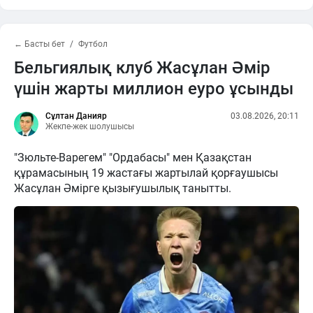
← Басты бет
Футбол
Бельгиялық клуб Жасұлан Әмір
үшін жарты миллион еуро ұсынды
Сұлтан Данияр
03.08.2026, 20:11
Жекпе-жек шолушысы
"Зюльте-Варегем" "Ордабасы" мен Қазақстан
құрамасының 19 жастағы жартылай қорғаушысы
Жасұлан Әмірге қызығушылық танытты.