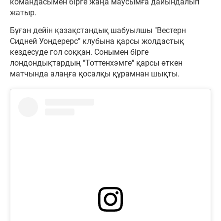
командасымен бірге жаңа маусымға дайындалып
жатыр.
Бұған дейін қазақстандық шабуылшы "Вестерн
Сидней Уондерерс" клубына қарсы жолдастық
кездесуде гол соққан. Сонымен бірге
лондондықтардың "Тоттенхэмге" қарсы өткен
матчында алаңға қосалқы құрамнан шықты.